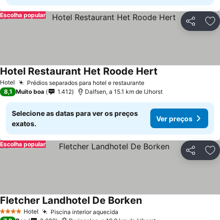
Escolha popular
Partilhar
Ad
Hotel Restaurant Het Roode Hert
Hotel
Prédios separados para hotel e restaurante
8,1
Muito boa
1.412
Dalfsen, a 15.1 km de IJhorst
Selecione as datas para ver os preços
Ver preços
exatos.
Escolha popular
Partilhar
Ad
Fletcher Landhotel De Borken
Hotel
Piscina interior aquecida
4 Estrelas