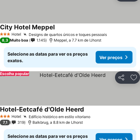
City Hotel Meppel
Hotel
Designs de quartos únicos e toques pessoais
3 Estrelas
8,3
Muito boa
1.145
Meppel, a 7.7 km de IJhorst
Selecione as datas para ver os preços
Ver preços
exatos.
Escolha popular
Partilhar
Ad
Hotel-Eetcafé d'Olde Heerd
Hotel
Edifício histórico em estilo vitoriano
3 Estrelas
7,1
319
Balkbrug, a 8.8 km de IJhorst
Selecione as datas para ver os preços
Ver preços