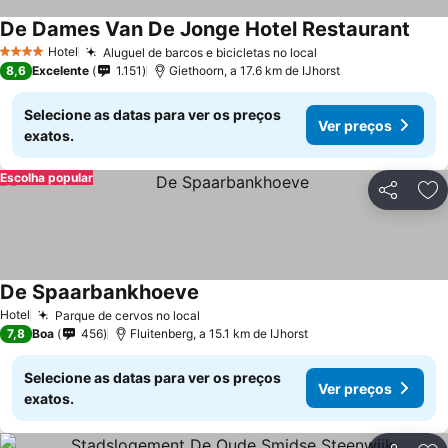
De Dames Van De Jonge Hotel Restaurant
Hotel
Aluguel de barcos e bicicletas no local
4 Estrelas
8,6
Excelente
1.151
Giethoorn, a 17.6 km de IJhorst
Selecione as datas para ver os preços
Ver preços
exatos.
Escolha popular
Partilhar
Ad
De Spaarbankhoeve
Hotel
Parque de cervos no local
7,8
Boa
456
Fluitenberg, a 15.1 km de IJhorst
Selecione as datas para ver os preços
Ver preços
exatos.