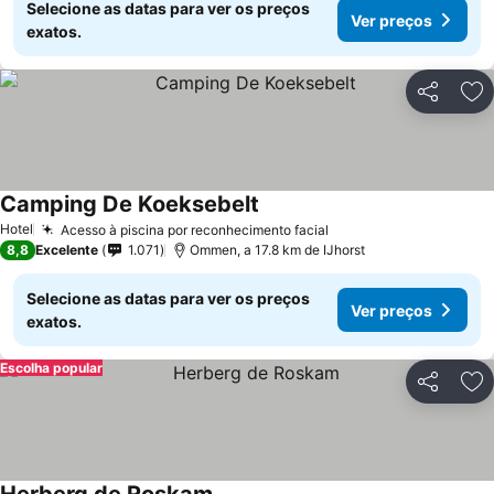
Selecione as datas para ver os preços
Ver preços
exatos.
Partilhar
Ad
Camping De Koeksebelt
Hotel
Acesso à piscina por reconhecimento facial
8,8
Excelente
1.071
Ommen, a 17.8 km de IJhorst
Selecione as datas para ver os preços
Ver preços
exatos.
Escolha popular
Partilhar
Ad