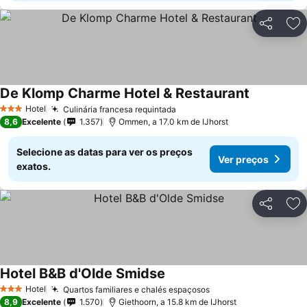
Partilhar
Ad
De Klomp Charme Hotel & Restaurant
Hotel
Culinária francesa requintada
3 Estrelas
8,6
Excelente
1.357
Ommen, a 17.0 km de IJhorst
Selecione as datas para ver os preços
Ver preços
exatos.
Partilhar
Ad
Hotel B&B d'Olde Smidse
Hotel
Quartos familiares e chalés espaçosos
3 Estrelas
8,9
Excelente
1.570
Giethoorn, a 15.8 km de IJhorst