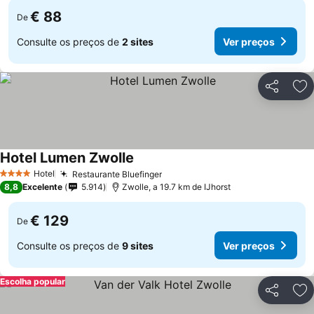
€ 88
De
Consulte os preços de
2 sites
Ver preços
Partilhar
Ad
Hotel Lumen Zwolle
Hotel
Restaurante Bluefinger
4 Estrelas
8,8
Excelente
5.914
Zwolle, a 19.7 km de IJhorst
€ 129
De
Consulte os preços de
9 sites
Ver preços
Escolha popular
Partilhar
Ad