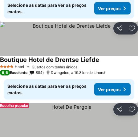
Selecione as datas para ver os preços
Ver preços
exatos.
Partilhar
Ad
Boutique Hotel de Drentse Liefde
Hotel
Quartos com temas únicos
4 Estrelas
9,6
Excelente
884
Dwingeloo, a 19.8 km de IJhorst
Selecione as datas para ver os preços
Ver preços
exatos.
Escolha popular
Partilhar
Ad