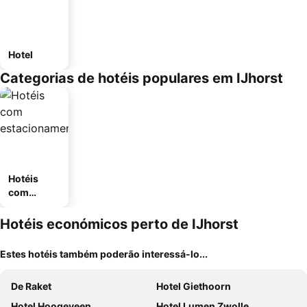
Hotel
Categorias de hotéis populares em IJhorst
Hotéis
com
estaciona
mento
Hotéis económicos perto de IJhorst
Estes hotéis também poderão interessá-lo...
De Raket
Hotel Giethoorn
Hotel Hoogeveen
Hotel Lumen Zwolle