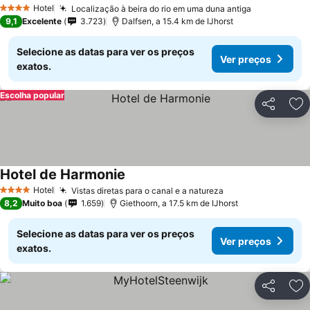
Hotel
Localização à beira do rio em uma duna antiga
4 Estrelas
9,1
Excelente
3.723
Dalfsen, a 15.4 km de IJhorst
Selecione as datas para ver os preços
Ver preços
exatos.
Escolha popular
Partilhar
Ad
Hotel de Harmonie
Hotel
Vistas diretas para o canal e a natureza
4 Estrelas
8,2
Muito boa
1.659
Giethoorn, a 17.5 km de IJhorst
Selecione as datas para ver os preços
Ver preços
exatos.
Partilhar
Ad