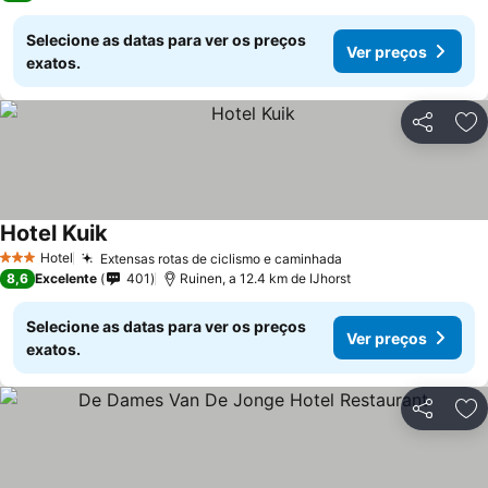
Selecione as datas para ver os preços
Ver preços
exatos.
Partilhar
Ad
Hotel Kuik
Hotel
Extensas rotas de ciclismo e caminhada
3 Estrelas
8,6
Excelente
401
Ruinen, a 12.4 km de IJhorst
Selecione as datas para ver os preços
Ver preços
exatos.
Partilhar
Ad