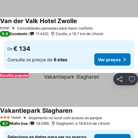
Van der Valk Hotel Zwolle
Hotel
Comodidades pensadas para maior conforto
8,8
Excelente
11.442
Zwolle, a 16.7 km de IJhorst
€ 134
De
Consulte os preços de
6 sites
Ver preços
Escolha popular
Partilhar
Ad
Vakantiepark Slagharen
Hotel
Alojamento no local com acesso ao parque
3 Estrelas
8,1
Muito boa
19.089
Slagharen, a 18.8 km de IJhorst
Selecione as datas para ver os preços