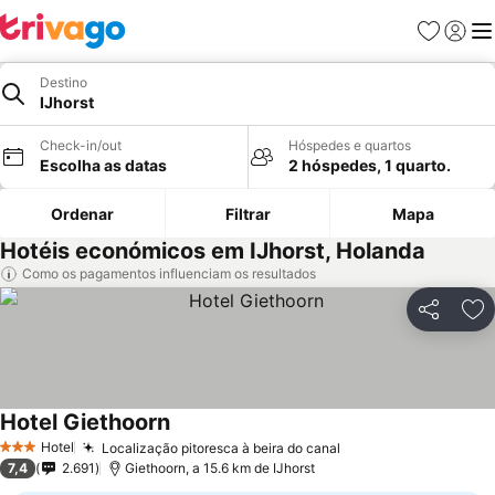
Favoritos
Iniciar
Me
Destino
IJhorst
Check-in/out
Hóspedes e quartos
Escolha as datas
2 hóspedes, 1 quarto.
Ordenar
Filtrar
Mapa
Hotéis económicos em IJhorst, Holanda
Como os pagamentos influenciam os resultados
Partilhar
Ad
Hotel Giethoorn
Hotel
Localização pitoresca à beira do canal
3 Estrelas
7,4
2.691
Giethoorn, a 15.6 km de IJhorst