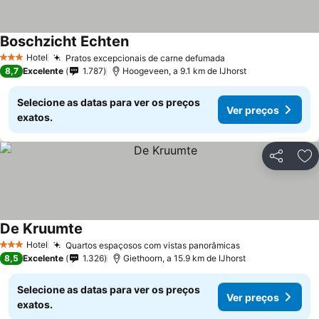
Boschzicht Echten
Hotel
Pratos excepcionais de carne defumada
3 Estrelas
8,7
Excelente
1.787
Hoogeveen, a 9.1 km de IJhorst
Selecione as datas para ver os preços
Ver preços
exatos.
Partilhar
Ad
De Kruumte
Hotel
Quartos espaçosos com vistas panorâmicas
3 Estrelas
8,5
Excelente
1.326
Giethoorn, a 15.9 km de IJhorst
Selecione as datas para ver os preços
Ver preços
exatos.