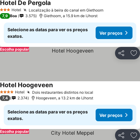
Hotel De Pergola
Hotel
Localização à beira do canal em Giethoorn
3 Estrelas
7,9
Boa
3.575
Giethoorn, a 15.9 km de IJhorst
Selecione as datas para ver os preços
Ver preços
exatos.
Escolha popular
Partilhar
Ad
Hotel Hoogeveen
Hotel
Dois restaurantes distintos no local
4 Estrelas
7,4
2.374
Hoogeveen, a 13.2 km de IJhorst
Selecione as datas para ver os preços
Ver preços
exatos.
Escolha popular
Partilhar
Ad