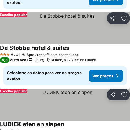
exatos.
Escolha popular
Partilhar
Ad
De Stobbe hotel & suites
Hotel
Spreukencafé com charme local
3 Estrelas
8,3
Muito boa
1.308
Ruinen, a 12.2 km de IJhorst
Selecione as datas para ver os preços
Ver preços
exatos.
Escolha popular
Partilhar
Ad
LUDIEK eten en slapen