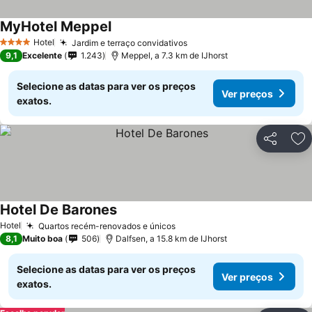
MyHotel Meppel
Hotel
Jardim e terraço convidativos
4 Estrelas
9,1
Excelente
1.243
Meppel, a 7.3 km de IJhorst
Selecione as datas para ver os preços
Ver preços
exatos.
Partilhar
Ad
Hotel De Barones
Hotel
Quartos recém-renovados e únicos
8,1
Muito boa
506
Dalfsen, a 15.8 km de IJhorst
Selecione as datas para ver os preços
Ver preços
exatos.