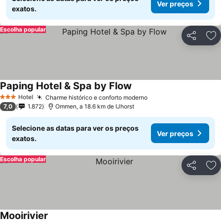
Ver preços
exatos.
Escolha popular
Partilhar
Ad
Paping Hotel & Spa by Flow
Hotel
Charme histórico e conforto moderno
3 Estrelas
7,0
1.872
Ommen, a 18.6 km de IJhorst
Selecione as datas para ver os preços
Ver preços
exatos.
Escolha popular
Partilhar
Ad
Mooirivier