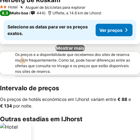
Herberg de Roskam
Hotel
Aluguel de bicicletas para explorar
2 Estrelas
8,3
Muito boa
444
Uffelte, a 14.6 km de IJhorst
Selecione as datas para ver os preços
Ver preços
exatos.
Mostrar mais
Os preços e a disponibilidade que recebemos dos sites de reserva
mudam frequentemente. Como tal, pode haver diferenças entre as
ofertas que consulta no trivago e os preços que estão disponíveis
nos sites de reserva.
Intervalo de preços
Os preços de hotéis económicos em IJhorst variam entre
‎€ 88
e
‎€ 134
por noite.
Outras estadias em IJhorst