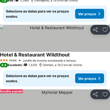
7,8
Boa
3.286
Dwingeloo, a 19.9 km de IJhorst
Selecione as datas para ver os preços
Ver preços
exatos.
Partilhar
Ad
Hotel & Restaurant Wildthout
Hotel
Jardim de inverno ensolarado e terraço
3 Estrelas
8,8
Excelente
1.335
Ommen, a 19.2 km de IJhorst
Selecione as datas para ver os preços
Ver preços
exatos.
Escolha popular
Partilhar
Ad