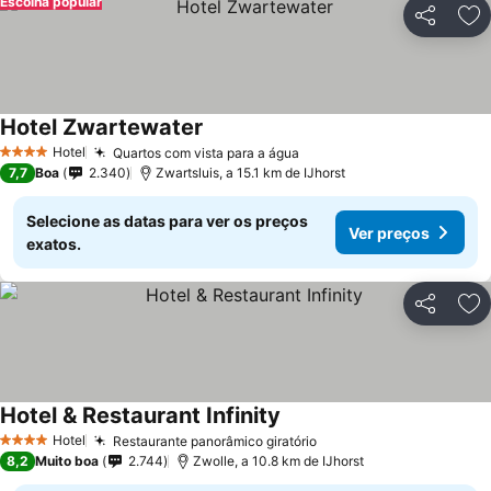
Escolha popular
Partilhar
Ad
Hotel Zwartewater
Hotel
Quartos com vista para a água
4 Estrelas
7,7
Boa
2.340
Zwartsluis, a 15.1 km de IJhorst
Selecione as datas para ver os preços
Ver preços
exatos.
Partilhar
Ad
Hotel & Restaurant Infinity
Hotel
Restaurante panorâmico giratório
4 Estrelas
8,2
Muito boa
2.744
Zwolle, a 10.8 km de IJhorst