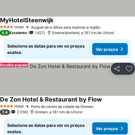
MyHotelSteenwijk
Hotel
Aluguel de e-bikes para explorar a região
4 Estrelas
8,8
Excelente
1.627
Steenwijkerland, a 19.1 km de IJhorst
Selecione as datas para ver os preços
Ver preços
exatos.
Escolha popular
Partilhar
Ad
De Zon Hotel & Restaurant by Flow
Hotel
Perto do centro da cidade de Ommen
4 Estrelas
7,4
2.056
Ommen, a 18.1 km de IJhorst
Selecione as datas para ver os preços
Ver preços
exatos.