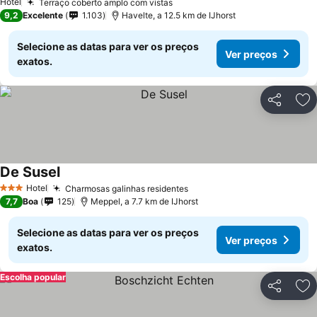
Hotel
Terraço coberto amplo com vistas
9,2
Excelente
1.103
Havelte, a 12.5 km de IJhorst
Selecione as datas para ver os preços
Ver preços
exatos.
Partilhar
Ad
De Susel
Hotel
Charmosas galinhas residentes
3 Estrelas
7,7
Boa
125
Meppel, a 7.7 km de IJhorst
Selecione as datas para ver os preços
Ver preços
exatos.
Escolha popular
Partilhar
Ad