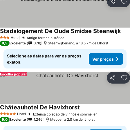
Partilhar
Ad
Stadslogement De Oude Smidse Steenwijk
Hotel
Antiga ferraria histórica
3 Estrelas
8,9
Excelente
378
Steenwijkerland, a 18.5 km de IJhorst
Selecione as datas para ver os preços
Ver preços
exatos.
Escolha popular
Partilhar
Ad
Châteauhotel De Havixhorst
Hotel
Extensa coleção de vinhos e sommelier
5 Estrelas
9,0
Excelente
1.246
Meppel, a 2.8 km de IJhorst