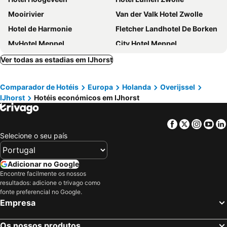
Mooirivier
Van der Valk Hotel Zwolle
Hotel de Harmonie
Fletcher Landhotel De Borken
MyHotel Meppel
City Hotel Meppel
De Susel
Vakantiepark Slagharen
Ver todas as estadias em IJhorst
Comparador de Hotéis
Europa
Holanda
Overijssel
IJhorst
Hotéis económicos em IJhorst
Facebook
Twitter
Insta
Yo
Selecione o seu país
Adicionar no Google
Encontre facilmente os nossos
resultados: adicione o trivago como
fonte preferencial no Google.
Empresa
Os nossos produtos