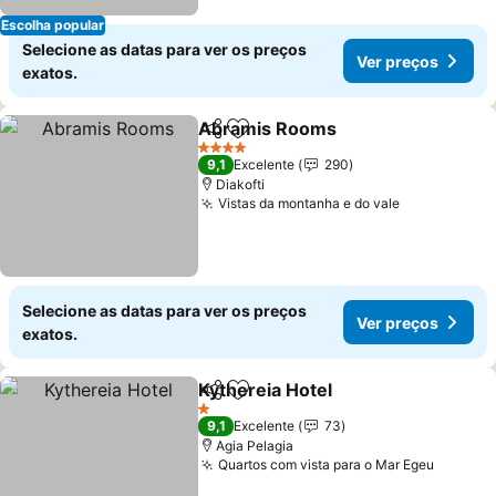
Escolha popular
Selecione as datas para ver os preços
Ver preços
exatos.
Abramis Rooms
Partilhar
Adicionar aos favoritos
4 Estrelas
9,1
Excelente
290
Diakofti
Vistas da montanha e do vale
Selecione as datas para ver os preços
Ver preços
exatos.
Kythereia Hotel
Partilhar
Adicionar aos favoritos
1 Estrelas
9,1
Excelente
73
Agia Pelagia
Quartos com vista para o Mar Egeu