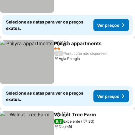
Selecione as datas para ver os preços
Ver preços
exatos.
Philyra appartments
Partilhar
Adicionar aos favoritos
2 Estrelas
/
Pontuação não disponível
Agia Pelagia
Selecione as datas para ver os preços
Ver preços
exatos.
Walnut Tree Farm
Partilhar
Adicionar aos favoritos
9,3
Excelente
33
Diakofti