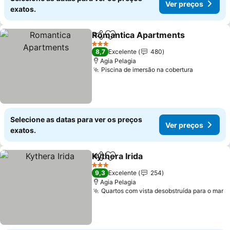
Ver preços
exatos.
Romantica Apartments
Partilhar
Adicionar aos favoritos
3 Estrelas
8,7
Excelente
480
Agia Pelagia
Piscina de imersão na cobertura
Selecione as datas para ver os preços
Ver preços
exatos.
Kythera Irida
Partilhar
Adicionar aos favoritos
3 Estrelas
9,3
Excelente
254
Agia Pelagia
Quartos com vista desobstruída para o mar