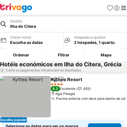
Favoritos
Iniciar
Me
Destino
Ilha do Citera
Check-in/out
Hóspedes e quartos
Escolha as datas
2 hóspedes, 1 quarto.
Ordenar
Filtrar
Mapa
Hotéis económicos em Ilha do Citera, Grécia
Como os pagamentos influenciam os resultados
Kythea Resort
Partilhar
Adicionar aos favoritos
4 Estrelas
9,2
Excelente
483
Agia Pelagia
Piscina externa com deck para banho de sol
Escolha popular
Selecione as datas para ver os preços