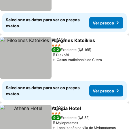
Selecione as datas para ver os preços
Ver preços
exatos.
Filoxenes Katoikies
Partilhar
Adicionar aos favoritos
3 Estrelas
9,2
Excelente
165
Diakofti
Casas tradicionais de Citera
Selecione as datas para ver os preços
Ver preços
exatos.
Athena Hotel
Partilhar
Adicionar aos favoritos
3 Estrelas
9,3
Excelente
82
Mylopotamos
Localização na vila de Mylopotamos