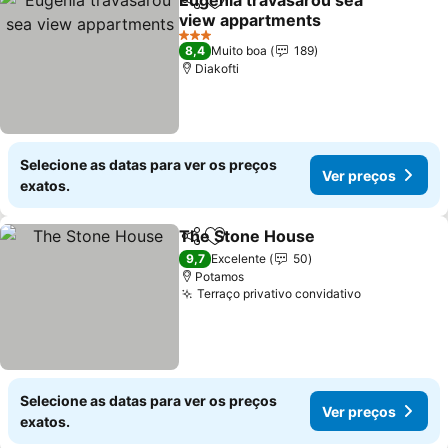
Eugenia travasarou sea
Partilhar
Adicionar aos favoritos
view appartments
3 Estrelas
8,4
Muito boa
189
Diakofti
Selecione as datas para ver os preços
Ver preços
exatos.
The Stone House
Partilhar
Adicionar aos favoritos
9,7
Excelente
50
Potamos
Terraço privativo convidativo
Selecione as datas para ver os preços
Ver preços
exatos.