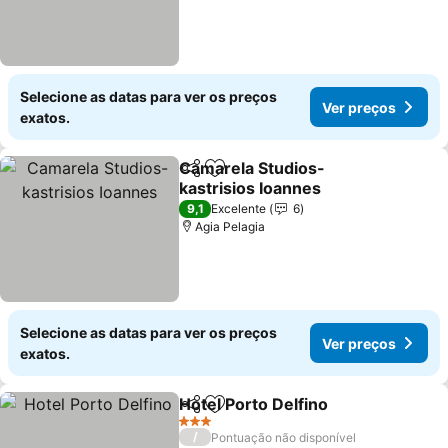
Selecione as datas para ver os preços
Ver preços
exatos.
Camarela Studios-
Partilhar
Adicionar aos favoritos
kastrisios Ioannes
9,1
Excelente
6
Agia Pelagia
Selecione as datas para ver os preços
Ver preços
exatos.
Hotel Porto Delfino
Partilhar
Adicionar aos favoritos
3 Estrelas
/
Pontuação não disponível