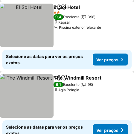
El Sol Hotel
Partilhar
Adicionar aos favoritos
2 Estrelas
9,4
Excelente
398
Kapsali
Piscina exterior relaxante
Selecione as datas para ver os preços
Ver preços
exatos.
The Windmill Resort
Partilhar
Adicionar aos favoritos
9,1
Excelente
98
Agia Pelagia
Selecione as datas para ver os preços
Ver preços
exatos.