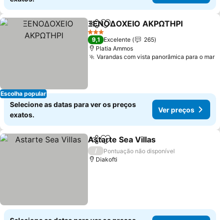
ΞΕΝΟΔΟΧΕΙΟ ΑΚΡΩΤΗΡΙ
Partilhar
Adicionar aos favoritos
3 Estrelas
9,1
Excelente
265
Platia Ammos
Varandas com vista panorâmica para o mar
Escolha popular
Selecione as datas para ver os preços
Ver preços
exatos.
Astarte Sea Villas
Partilhar
Adicionar aos favoritos
/
Pontuação não disponível
Diakofti