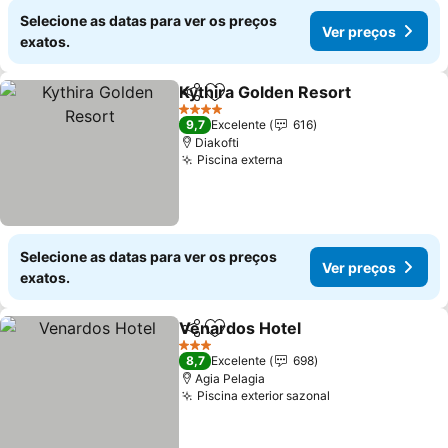
Selecione as datas para ver os preços
Ver preços
exatos.
Kythira Golden Resort
Partilhar
Adicionar aos favoritos
4 Estrelas
9,7
Excelente
616
Diakofti
Piscina externa
Selecione as datas para ver os preços
Ver preços
exatos.
Venardos Hotel
Partilhar
Adicionar aos favoritos
3 Estrelas
8,7
Excelente
698
Agia Pelagia
Piscina exterior sazonal