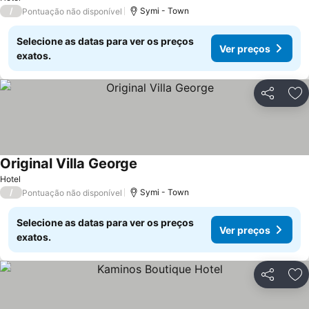
/
Symi - Town
Pontuação não disponível
Selecione as datas para ver os preços
Ver preços
exatos.
Partilhar
Ad
Original Villa George
Hotel
/
Symi - Town
Pontuação não disponível
Selecione as datas para ver os preços
Ver preços
exatos.
Partilhar
Ad