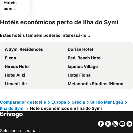
Hotéis
com
estaciona
mento
Hotéis económicos perto de Ilha do Symi
Estes hotéis também poderão interessá-lo...
A Symi Residences
Dorian Hotel
Elena
Pedi Beach Hotel
Nireus Hotel
Iapetos Village
Hotel Aliki
Hotel Fiona
Limani Life
Metapontis Studios (Nimporio)
Comparador de Hotéis
Europa
Grécia
Sul do Mar Egeu
Ilha do Symi
Hotéis económicos em Ilha do Symi
Facebook
Twitter
Insta
Yo
Selecione o seu país