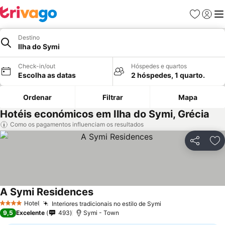
Favoritos
Iniciar
Me
Destino
Ilha do Symi
Check-in/out
Hóspedes e quartos
Escolha as datas
2 hóspedes, 1 quarto.
Ordenar
Filtrar
Mapa
Hotéis económicos em Ilha do Symi, Grécia
Como os pagamentos influenciam os resultados
Partilhar
Ad
A Symi Residences
Hotel
Interiores tradicionais no estilo de Symi
4 Estrelas
9,5
Excelente
493
Symi - Town