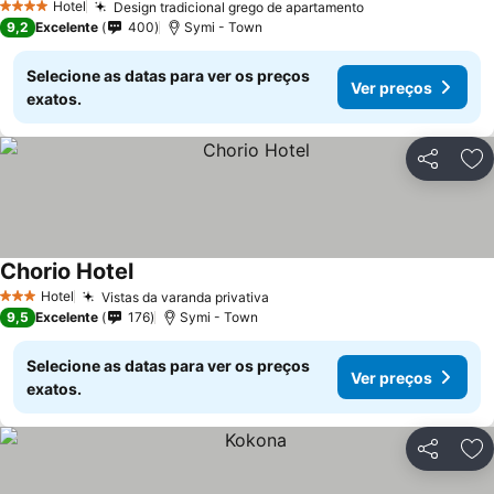
Hotel
Design tradicional grego de apartamento
4 Estrelas
9,2
Excelente
400
Symi - Town
Selecione as datas para ver os preços
Ver preços
exatos.
Partilhar
Ad
Chorio Hotel
Hotel
Vistas da varanda privativa
3 Estrelas
9,5
Excelente
176
Symi - Town
Selecione as datas para ver os preços
Ver preços
exatos.
Partilhar
Ad