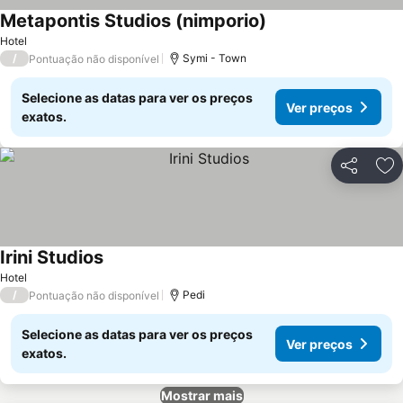
Metapontis Studios (nimporio)
Hotel
/
Symi - Town
Pontuação não disponível
Selecione as datas para ver os preços
Ver preços
exatos.
Partilhar
Ad
Irini Studios
Hotel
/
Pedi
Pontuação não disponível
Selecione as datas para ver os preços
Ver preços
exatos.
Mostrar mais