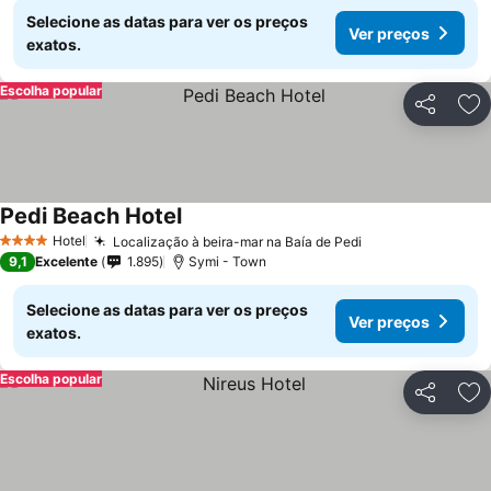
Selecione as datas para ver os preços
Ver preços
exatos.
Escolha popular
Partilhar
Ad
Pedi Beach Hotel
Hotel
Localização à beira-mar na Baía de Pedi
4 Estrelas
9,1
Excelente
1.895
Symi - Town
Selecione as datas para ver os preços
Ver preços
exatos.
Escolha popular
Partilhar
Ad