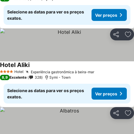
Selecione as datas para ver os preços
Ver preços
exatos.
Partilhar
Ad
Hotel Aliki
Hotel
Experiência gastronômica à beira-mar
4 Estrelas
8,9
Excelente
328
Symi - Town
Selecione as datas para ver os preços
Ver preços
exatos.
Partilhar
Ad