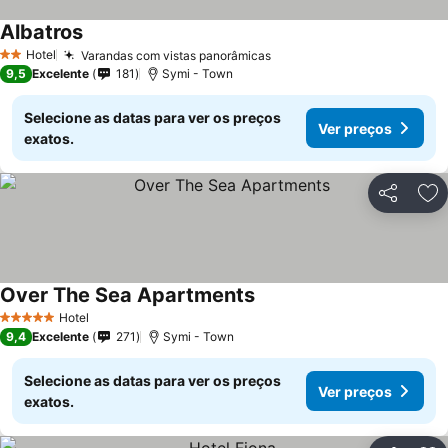
Albatros
Hotel
Varandas com vistas panorâmicas
2 Estrelas
9,5
Excelente
181
Symi - Town
Selecione as datas para ver os preços
Ver preços
exatos.
Partilhar
Ad
Over The Sea Apartments
Hotel
5 Estrelas
9,4
Excelente
271
Symi - Town
Selecione as datas para ver os preços
Ver preços
exatos.