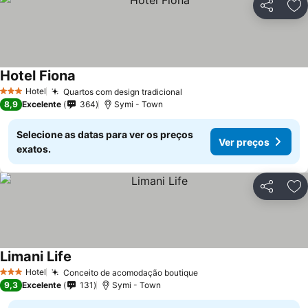
Partilhar
Ad
Hotel Fiona
Hotel
Quartos com design tradicional
3 Estrelas
8,9
Excelente
364
Symi - Town
Selecione as datas para ver os preços
Ver preços
exatos.
Partilhar
Ad
Limani Life
Hotel
Conceito de acomodação boutique
3 Estrelas
9,3
Excelente
131
Symi - Town