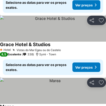
Selecione as datas para ver os preços
Ver preços
exatos.
Partilhar
Ad
Grace Hotel & Studios
Hotel
Vistas do Mar Egeu ou do Castelo
1 Estrelas
8,5
Excelente
338
Symi - Town
Selecione as datas para ver os preços
Ver preços
exatos.
Partilhar
Ad