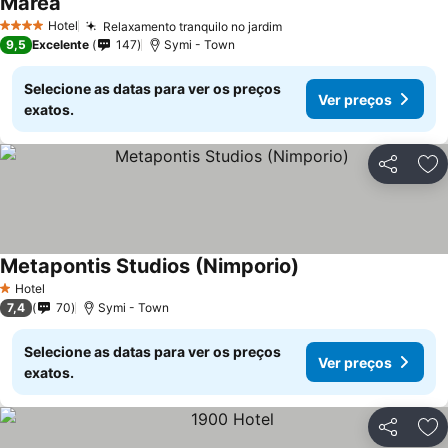
Marea
Hotel
Relaxamento tranquilo no jardim
4 Estrelas
9,5
Excelente
147
Symi - Town
Selecione as datas para ver os preços
Ver preços
exatos.
Partilhar
Ad
Metapontis Studios (Nimporio)
Hotel
1 Estrelas
7,4
70
Symi - Town
Selecione as datas para ver os preços
Ver preços
exatos.
Partilhar
Ad