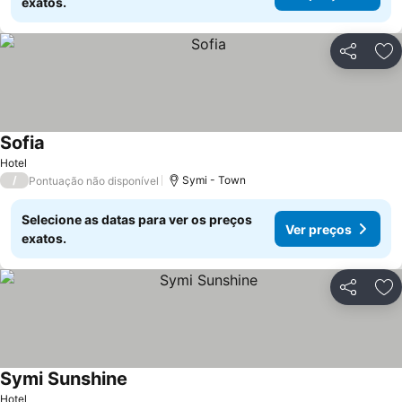
exatos.
Partilhar
Ad
Sofia
Hotel
/
Symi - Town
Pontuação não disponível
Selecione as datas para ver os preços
Ver preços
exatos.
Partilhar
Ad
Symi Sunshine
Hotel