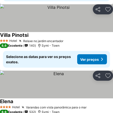
Partilhar
Ad
Villa Pinotsi
Hotel
Relaxe no jardim encantador
3 Estrelas
8,6
Excelente
140
Symi - Town
Selecione as datas para ver os preços
Ver preços
exatos.
Partilhar
Ad
Elena
Hotel
Varandas com vista panorâmica para o mar
4 Estrelas
8,6
Excelente
532
Symi - Town