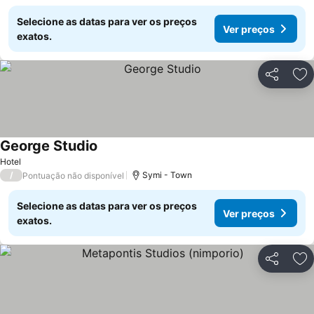
Selecione as datas para ver os preços
Ver preços
exatos.
Partilhar
Ad
George Studio
Hotel
/
Symi - Town
Pontuação não disponível
Selecione as datas para ver os preços
Ver preços
exatos.
Partilhar
Ad