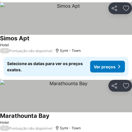
Partilhar
Ad
Simos Apt
Hotel
/
Symi - Town
Pontuação não disponível
Selecione as datas para ver os preços
Ver preços
exatos.
Partilhar
Ad
Marathounta Bay
Hotel
/
Symi - Town
Pontuação não disponível