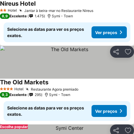
Nireus Hotel
Hotel
Jantar à beira-mar no Restaurante Nireus
2 Estrelas
8,9
Excelente
1.475
Symi - Town
Selecione as datas para ver os preços
Ver preços
exatos.
Partilhar
Ad
The Old Markets
Hotel
Restaurante Agora premiado
4 Estrelas
9,3
Excelente
295
Symi - Town
Selecione as datas para ver os preços
Ver preços
exatos.
Escolha popular
Partilhar
Ad