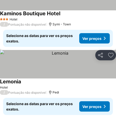
Kaminos Boutique Hotel
Hotel
3 Estrelas
/
Symi - Town
Pontuação não disponível
Selecione as datas para ver os preços
Ver preços
exatos.
Partilhar
Ad
Lemonia
Hotel
/
Pedi
Pontuação não disponível
Selecione as datas para ver os preços
Ver preços
exatos.