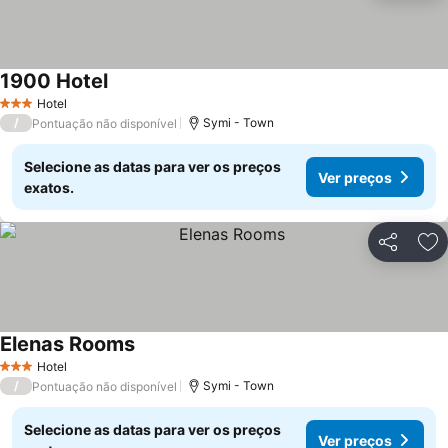
1900 Hotel
Hotel
3 Estrelas
/
Symi - Town
Pontuação não disponível
Selecione as datas para ver os preços
Ver preços
exatos.
Partilhar
Ad
Elenas Rooms
Hotel
3 Estrelas
/
Symi - Town
Pontuação não disponível
Selecione as datas para ver os preços
Ver preços