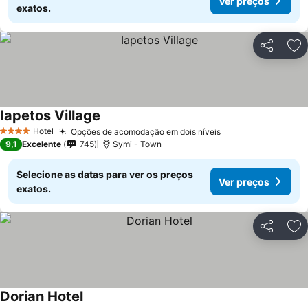
Ver preços
exatos.
Partilhar
Ad
Iapetos Village
Hotel
Opções de acomodação em dois níveis
4 Estrelas
9,1
Excelente
745
Symi - Town
Selecione as datas para ver os preços
Ver preços
exatos.
Partilhar
Ad
Dorian Hotel