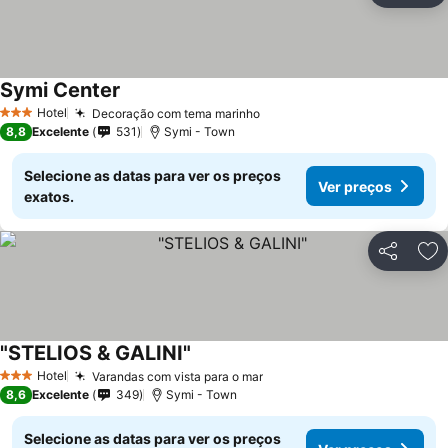
Symi Center
Hotel
Decoração com tema marinho
3 Estrelas
8,8
Excelente
531
Symi - Town
Selecione as datas para ver os preços
Ver preços
exatos.
Partilhar
Ad
"STELIOS & GALINI"
Hotel
Varandas com vista para o mar
3 Estrelas
8,6
Excelente
349
Symi - Town
Selecione as datas para ver os preços