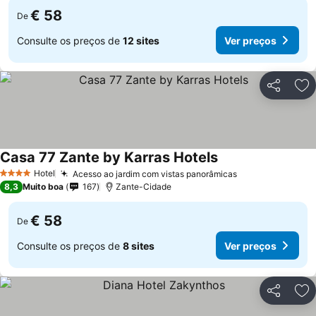
€ 58
De
Consulte os preços de
12 sites
Ver preços
Partilhar
Ad
Casa 77 Zante by Karras Hotels
Hotel
Acesso ao jardim com vistas panorâmicas
4 Estrelas
8,3
Muito boa
167
Zante-Cidade
€ 58
De
Consulte os preços de
8 sites
Ver preços
Partilhar
Ad