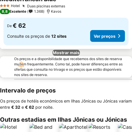
Hotel
Duas piscinas externas
3 Estrelas
8,8
Excelente
1.368
Kavos
€ 62
De
Consulte os preços de
12 sites
Ver preços
Mostrar mais
Os preços e a disponibilidade que recebemos dos sites de reserva
mudam frequentemente. Como tal, pode haver diferenças entre as
ofertas que consulta no trivago e os preços que estão disponíveis
nos sites de reserva.
Intervalo de preços
Os preços de hotéis económicos em Ilhas Jônicas ou Jónicas variam
entre
‎€ 32
e
‎€ 62
por noite.
Outras estadias em Ilhas Jônicas ou Jónicas