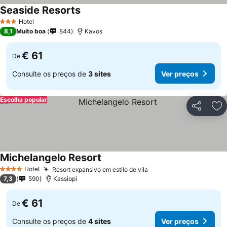
Seaside Resorts
Hotel
3 Estrelas
8,1
Muito boa
844
Kavos
€ 61
De
Consulte os preços de
3 sites
Ver preços
Escolha popular
Partilhar
Ad
Michelangelo Resort
Hotel
Resort expansivo em estilo de vila
4 Estrelas
7,3
590
Kassiopi
€ 61
De
Consulte os preços de
4 sites
Ver preços