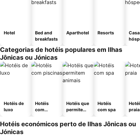
Hotel
Bed and
Aparthotel
Resorts
Casa
breakfasts
hósp
Categorias de hotéis populares em Ilhas
Jônicas ou Jónicas
Hotéis de
Hotéis
Hotéis que
Hotéis
Hotéi
luxo
com
permitem
com spa
praia
piscinas
animais
Hotéis económicos perto de Ilhas Jônicas ou
Jónicas