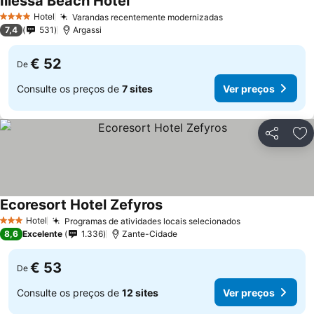
Iliessa Beach Hotel
Hotel
Varandas recentemente modernizadas
4 Estrelas
7,4
531
Argassi
€ 52
De
Consulte os preços de
7 sites
Ver preços
Partilhar
Ad
Ecoresort Hotel Zefyros
Hotel
Programas de atividades locais selecionados
3 Estrelas
8,6
Excelente
1.336
Zante-Cidade
€ 53
De
Consulte os preços de
12 sites
Ver preços