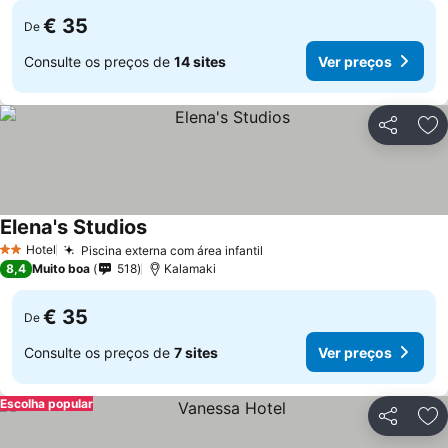
€ 35
De
Consulte os preços de
14 sites
Ver preços
Partilhar
Ad
Elena's Studios
Hotel
Piscina externa com área infantil
2 Estrelas
8,4
Muito boa
518
Kalamaki
€ 35
De
Consulte os preços de
7 sites
Ver preços
Escolha popular
Partilhar
Ad