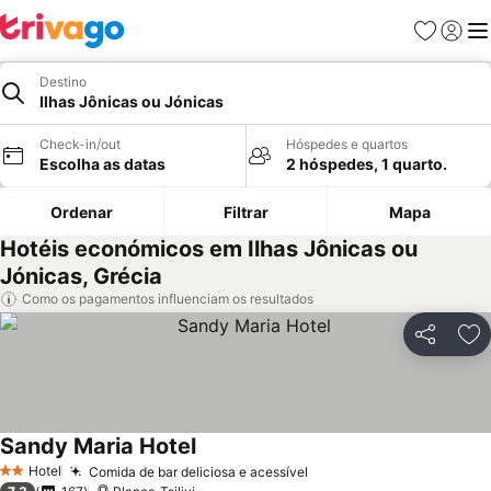
Favoritos
Iniciar
Me
Destino
Ilhas Jônicas ou Jónicas
Check-in/out
Hóspedes e quartos
Escolha as datas
2 hóspedes, 1 quarto.
Ordenar
Filtrar
Mapa
Hotéis económicos em Ilhas Jônicas ou
Jónicas, Grécia
Como os pagamentos influenciam os resultados
Partilhar
Ad
Sandy Maria Hotel
Hotel
Comida de bar deliciosa e acessível
2 Estrelas