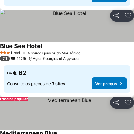
Partilhar
Ad
Blue Sea Hotel
Hotel
A poucos passos do Mar Jónico
3 Estrelas
7,1
1.129
Agios Georgios of Argyrades
€ 62
De
Consulte os preços de
7 sites
Ver preços
Escolha popular
Partilhar
Ad
Mediterranean Blue