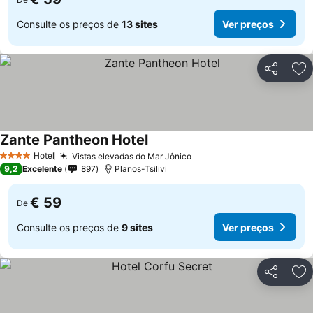
Consulte os preços de
13 sites
Ver preços
Partilhar
Ad
Zante Pantheon Hotel
Hotel
Vistas elevadas do Mar Jônico
4 Estrelas
9,2
Excelente
897
Planos-Tsilivi
€ 59
De
Consulte os preços de
9 sites
Ver preços
Partilhar
Ad