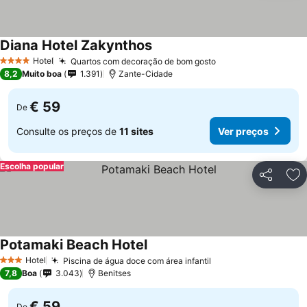
Diana Hotel Zakynthos
Hotel
Quartos com decoração de bom gosto
4 Estrelas
8,2
Muito boa
1.391
Zante-Cidade
€ 59
De
Consulte os preços de
11 sites
Ver preços
Escolha popular
Partilhar
Ad
Potamaki Beach Hotel
Hotel
Piscina de água doce com área infantil
3 Estrelas
7,8
Boa
3.043
Benitses
€ 59
De