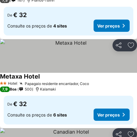
7,3
167
Planos-Tsilivi
€ 32
De
Consulte os preços de
4 sites
Ver preços
Partilhar
Ad
Metaxa Hotel
Hotel
Papagaio residente encantador, Coco
2 Estrelas
7,9
Boa
500
Kalamaki
€ 32
De
Consulte os preços de
6 sites
Ver preços