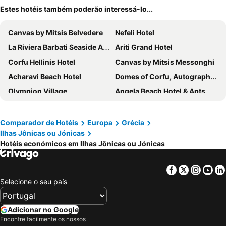
Estes hotéis também poderão interessá-lo...
Canvas by Mitsis Belvedere
Nefeli Hotel
La Riviera Barbati Seaside Apartments
Ariti Grand Hotel
Corfu Hellinis Hotel
Canvas by Mitsis Messonghi
Acharavi Beach Hotel
Domes of Corfu, Autograph Collection
Olympion Village
Angela Beach Hotel & Apts
CorfuGrace
Elea Beach Hotel
Sunshine Corfu Hotel & Spa
Stars Hotel - ADULTS ONLY
Comparador de Hotéis
Europa
Grécia
Ilhas Jônicas ou Jónicas
Angsana Corfu
Akron Seascape Resort, a member of Brown Hotels
Hotéis económicos em Ilhas Jônicas ou Jónicas
Strada Marina
Century Resort
Corfu Holiday Palace
LAGUNA HOLIDAY RESORT
Facebook
Twitter
Insta
Yo
Atlantis Hotel
Zante Village Hotel
Selecione o seu país
Blue Princess Beach Hotel & Suites
ALYSSIUM
Royal
Iakinthos
Adicionar no Google
Encontre facilmente os nossos
Belussi Beach Hotel & Suites
Domes Miramare, a Luxury Collection Resort, Corfu