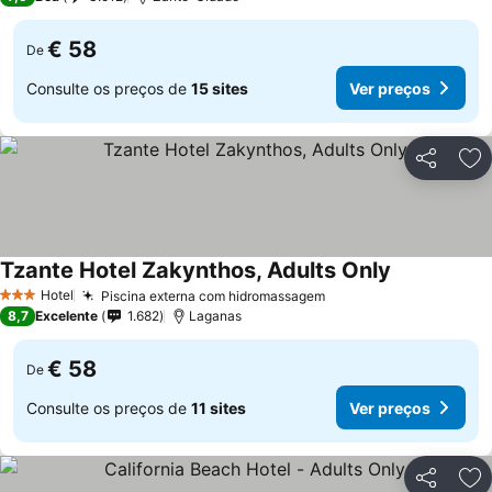
€ 58
De
Consulte os preços de
15 sites
Ver preços
Partilhar
Ad
Tzante Hotel Zakynthos, Adults Only
Hotel
Piscina externa com hidromassagem
3 Estrelas
8,7
Excelente
1.682
Laganas
€ 58
De
Consulte os preços de
11 sites
Ver preços
Partilhar
Ad