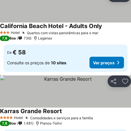
California Beach Hotel - Adults Only
Hotel
Quartos com vistas panorâmicas para o mar
3 Estrelas
7,8
Boa
736
Laganas
€ 58
De
Consulte os preços de
10 sites
Ver preços
Partilhar
Ad
Karras Grande Resort
Hotel
Comodidades e serviços para a família
4 Estrelas
7,8
Boa
1.481
Planos-Tsilivi