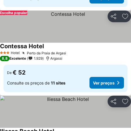
Escolha popular
Partilhar
Ad
Contessa Hotel
Hotel
Perto da Praia de Argasi
3 Estrelas
8,8
Excelente
1.929
Argassi
€ 52
De
Consulte os preços de
11 sites
Ver preços
Partilhar
Ad