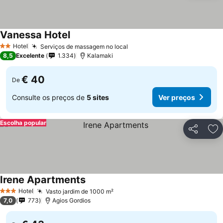
Vanessa Hotel
Hotel
Serviços de massagem no local
2 Estrelas
8,5
Excelente
1.334
Kalamaki
€ 40
De
Consulte os preços de
5 sites
Ver preços
Escolha popular
Partilhar
Ad
Irene Apartments
Hotel
Vasto jardim de 1000 m²
3 Estrelas
7,0
773
Agios Gordios