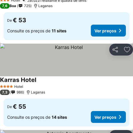
Hotel
Jacuzzi relaxante e quadra de tênis
3 Estrelas
7,6
Boa
725
Laganas
€ 53
De
Consulte os preços de
11 sites
Ver preços
Partilhar
Ad
Karras Hotel
Hotel
4 Estrelas
7,3
986
Laganas
€ 55
De
Consulte os preços de
14 sites
Ver preços