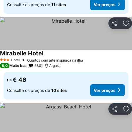
Consulte os preços de
11 sites
Ver preços
Partilhar
Ad
Mirabelle Hotel
Hotel
Quartos com arte inspirada na ilha
3 Estrelas
8,0
Muito boa
530
Argassi
€ 46
De
Consulte os preços de
10 sites
Ver preços
Partilhar
Ad