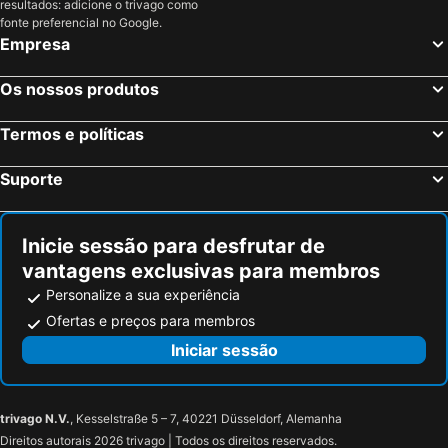
resultados: adicione o trivago como
Iolida Corfu Resort & Spa by Smile Hotels
Oasis Hotel
fonte preferencial no Google.
Empresa
Paleo ArtNouveau Hotel - Adults Only
AluaSoul Zakynthos
Blue Sea Hotel
Crystal Waters
Os nossos produtos
Roda Beach
Odysseus Hotel
Termos e políticas
Kontokali Bay Resort & Spa
Cavalieri Hotel
Arion Hotel
Avalon Palace Hotel
Suporte
Tzante Hotel Zakynthos, Adults Only
Potamaki Beach Hotel
Hotel oasis
Hotel Corfu Secret
Inicie sessão para desfrutar de
Panorama Sidari Hotel
TRYP by Wyndham Corfu Dassia
vantagens exclusivas para membros
Divani Corfu Palace
Rodostamo Hotel & Spa
Personalize a sua experiência
Apollonion Asterias Resort & Spa
Grecotel Daphnila Bay
Ofertas e preços para membros
Almyra Hotel
Emelisse Nature Resort
Iniciar sessão
Belle View Hotel
Fiscardonna Luxury Suites
Fiscardo Bay Hotel
Villa Romantza
trivago N.V.
, Kesselstraße 5 – 7, 40221 Düsseldorf, Alemanha
Villa Stella
Studios Vrionis Panoramic Sunset
Direitos autorais 2026 trivago | Todos os direitos reservados.