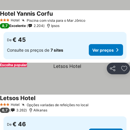
Hotel Yannis Corfu
Hotel
Piscina com vista para o Mar Jônico
3 Estrelas
8,7
Excelente
2.204
Ipsos
€ 45
De
Consulte os preços de
7 sites
Ver preços
Escolha popular
Partilhar
Ad
Letsos Hotel
Hotel
Opções variadas de refeições no local
3 Estrelas
6,7
3.262
Alikanas
€ 46
De