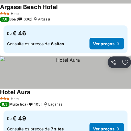
Argassi Beach Hotel
Hotel
3 Estrelas
7,6
Boa
636
Argassi
€ 46
De
Consulte os preços de
6 sites
Ver preços
Partilhar
Ad
Hotel Aura
Hotel
3 Estrelas
8,3
Muito boa
105
Laganas
€ 49
De
Consulte os preços de
7 sites
Ver preços