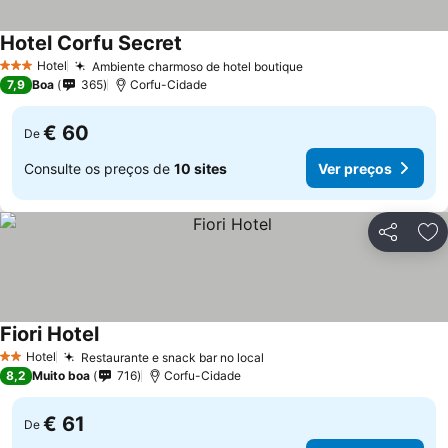
Hotel Corfu Secret
Hotel
Ambiente charmoso de hotel boutique
3 Estrelas
7,9
Boa
365
Corfu-Cidade
€ 60
De
Consulte os preços de
10 sites
Ver preços
Partilhar
Ad
Fiori Hotel
Hotel
Restaurante e snack bar no local
2 Estrelas
8,2
Muito boa
716
Corfu-Cidade
€ 61
De