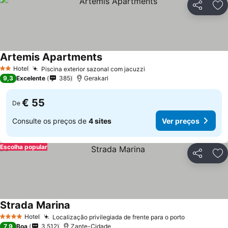
Partilhar
Ad
Artemis Apartments
Hotel
Piscina exterior sazonal com jacuzzi
2 Estrelas
9,3
Excelente
385
Gerakari
€ 55
De
Consulte os preços de
4 sites
Ver preços
Escolha popular
Partilhar
Ad
Strada Marina
Hotel
Localização privilegiada de frente para o porto
4 Estrelas
7,9
Boa
3.512
Zante-Cidade