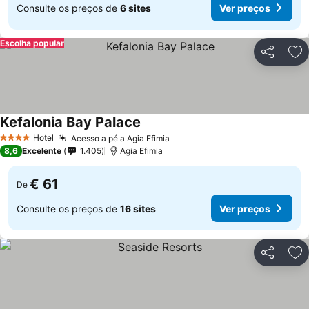
Consulte os preços de
6 sites
Ver preços
Escolha popular
Partilhar
Ad
Kefalonia Bay Palace
Hotel
Acesso a pé a Agia Efimia
4 Estrelas
8,6
Excelente
1.405
Agia Efimia
€ 61
De
Consulte os preços de
16 sites
Ver preços
Partilhar
Ad