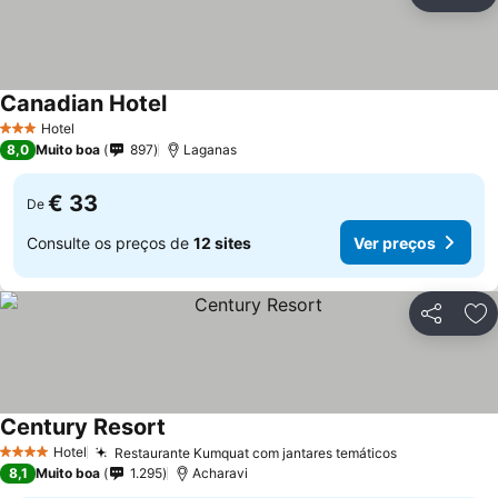
Partilhar
Ad
Canadian Hotel
Hotel
3 Estrelas
8,0
Muito boa
897
Laganas
€ 33
De
Consulte os preços de
12 sites
Ver preços
Partilhar
Ad
Century Resort
Hotel
Restaurante Kumquat com jantares temáticos
4 Estrelas
8,1
Muito boa
1.295
Acharavi