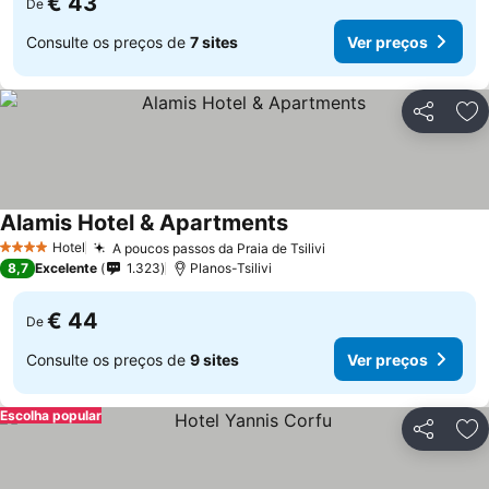
€ 43
De
Consulte os preços de
7 sites
Ver preços
Partilhar
Ad
Alamis Hotel & Apartments
Hotel
A poucos passos da Praia de Tsilivi
4 Estrelas
8,7
Excelente
1.323
Planos-Tsilivi
€ 44
De
Consulte os preços de
9 sites
Ver preços
Escolha popular
Partilhar
Ad