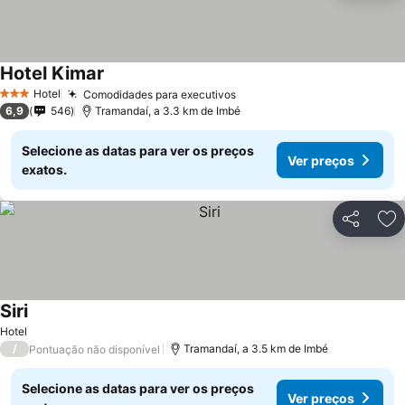
Hotel Kimar
Hotel
Comodidades para executivos
3 Estrelas
6,9
546
Tramandaí, a 3.3 km de Imbé
Selecione as datas para ver os preços
Ver preços
exatos.
Partilhar
Ad
Siri
Hotel
/
Tramandaí, a 3.5 km de Imbé
Pontuação não disponível
Selecione as datas para ver os preços
Ver preços