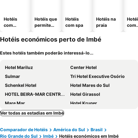
Hotéis
Hotéis que
Hotéis
Hotéis na
Hoté
com
permitem
com spa
praia
com
piscinas
animais
esta
ment
Hotéis económicos perto de Imbé
Estes hotéis também poderão interessá-lo...
Hotel Mariluz
Center Hotel
Sulmar
Tri Hotel Executive Osório
Schenkel Hotel
Hotel Mares do Sul
HOTEL BEIRA-MAR CENTRO DE EVENTOS
Hotel Girassol
Mare Mar
Hotel Kruger
Pousada Silvestre
Minas Gerais
Ver todas as estadias em Imbé
Apart-Hotel Pacífico
Fazenda Figueiras
Comparador de Hotéis
América do Sul
Brasil
Hotel Centenário
Lebanon Praia Hotel
Rio Grande do Sul
Imbé
Hotéis económicos em Imbé