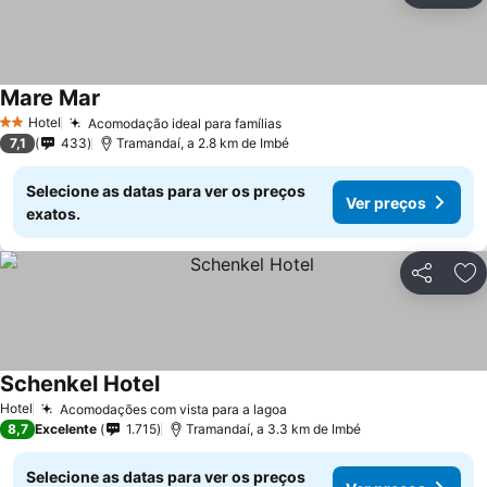
Mare Mar
Hotel
Acomodação ideal para famílias
2 Estrelas
7,1
433
Tramandaí, a 2.8 km de Imbé
Selecione as datas para ver os preços
Ver preços
exatos.
Partilhar
Ad
Schenkel Hotel
Hotel
Acomodações com vista para a lagoa
8,7
Excelente
1.715
Tramandaí, a 3.3 km de Imbé
Selecione as datas para ver os preços