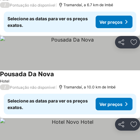
/
Tramandaí, a 6.7 km de Imbé
Pontuação não disponível
Selecione as datas para ver os preços
Ver preços
exatos.
Partilhar
Ad
Pousada Da Nova
Hotel
/
Tramandaí, a 10.0 km de Imbé
Pontuação não disponível
Selecione as datas para ver os preços
Ver preços
exatos.
Partilhar
Ad