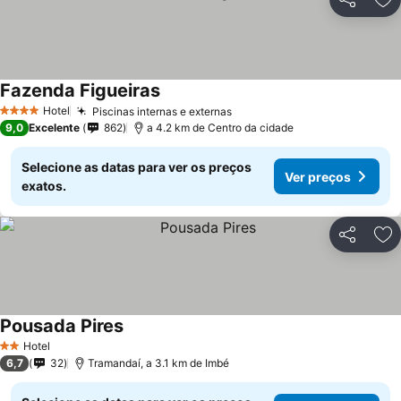
Partilhar
Ad
Fazenda Figueiras
Hotel
Piscinas internas e externas
4 Estrelas
9,0
Excelente
862
a 4.2 km de Centro da cidade
Selecione as datas para ver os preços
Ver preços
exatos.
Partilhar
Ad
Pousada Pires
Hotel
2 Estrelas
6,7
32
Tramandaí, a 3.1 km de Imbé