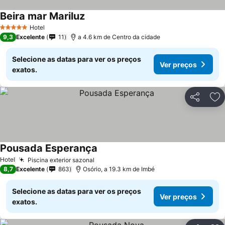
Beira mar Mariluz
Hotel
5 Estrelas
9,3
Excelente
11
a 4.6 km de Centro da cidade
Selecione as datas para ver os preços
Ver preços
exatos.
Partilhar
Ad
Pousada Esperança
Hotel
Piscina exterior sazonal
8,7
Excelente
863
Osório, a 19.3 km de Imbé
Selecione as datas para ver os preços
Ver preços
exatos.