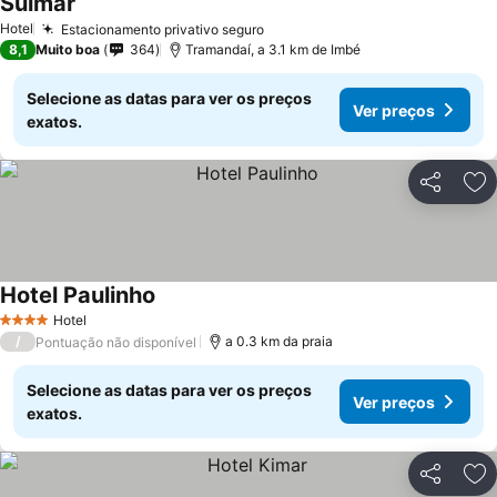
Sulmar
Hotel
Estacionamento privativo seguro
8,1
Muito boa
364
Tramandaí, a 3.1 km de Imbé
Selecione as datas para ver os preços
Ver preços
exatos.
Partilhar
Ad
Hotel Paulinho
Hotel
4 Estrelas
/
a 0.3 km da praia
Pontuação não disponível
Selecione as datas para ver os preços
Ver preços
exatos.
Partilhar
Ad