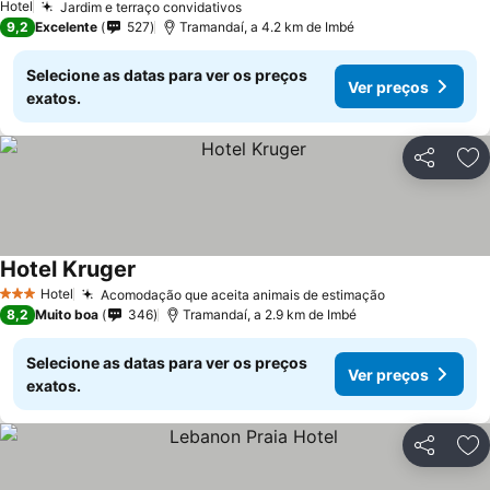
Hotel
Jardim e terraço convidativos
9,2
Excelente
527
Tramandaí, a 4.2 km de Imbé
Selecione as datas para ver os preços
Ver preços
exatos.
Partilhar
Ad
Hotel Kruger
Hotel
Acomodação que aceita animais de estimação
3 Estrelas
8,2
Muito boa
346
Tramandaí, a 2.9 km de Imbé
Selecione as datas para ver os preços
Ver preços
exatos.
Partilhar
Ad