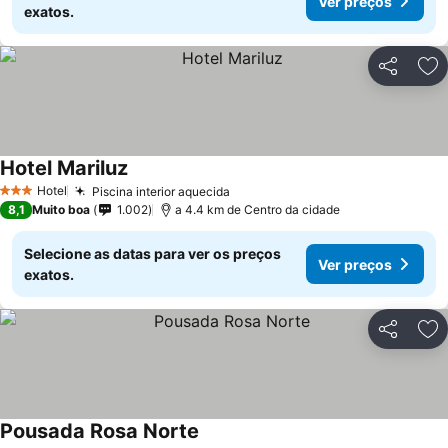
Ver preços
exatos.
Partilhar
Ad
Hotel Mariluz
Hotel
Piscina interior aquecida
3 Estrelas
8,1
Muito boa
1.002
a 4.4 km de Centro da cidade
Selecione as datas para ver os preços
Ver preços
exatos.
Partilhar
Ad
Pousada Rosa Norte