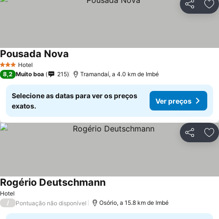
Partilhar
Ad
Pousada Nova
Hotel
3 Estrelas
8,2
Muito boa
215
Tramandaí, a 4.0 km de Imbé
Selecione as datas para ver os preços
Ver preços
exatos.
Partilhar
Ad
Rogério Deutschmann
Hotel
/
Osório, a 15.8 km de Imbé
Pontuação não disponível