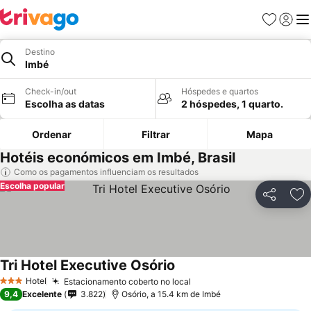
Favoritos
Iniciar
Me
Destino
Imbé
Check-in/out
Hóspedes e quartos
Escolha as datas
2 hóspedes, 1 quarto.
Ordenar
Filtrar
Mapa
Hotéis económicos em Imbé, Brasil
Como os pagamentos influenciam os resultados
Escolha popular
Partilhar
Ad
Tri Hotel Executive Osório
Hotel
Estacionamento coberto no local
3 Estrelas
9,4
Excelente
3.822
Osório, a 15.4 km de Imbé