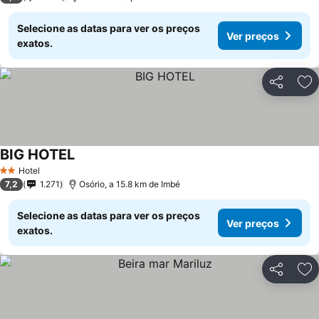
Selecione as datas para ver os preços
Ver preços
exatos.
Partilhar
Ad
BIG HOTEL
Hotel
2 Estrelas
7,2
1.271
Osório, a 15.8 km de Imbé
Selecione as datas para ver os preços
Ver preços
exatos.
Partilhar
Ad