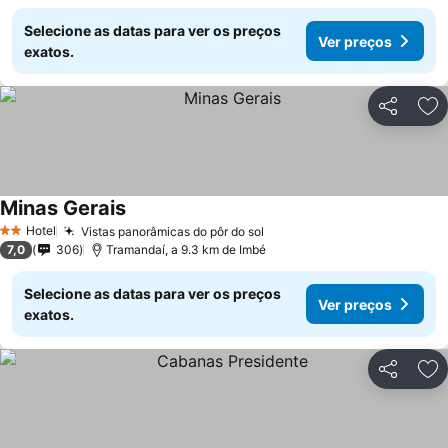
Selecione as datas para ver os preços
Ver preços
exatos.
Partilhar
Ad
Minas Gerais
Hotel
Vistas panorâmicas do pôr do sol
2 Estrelas
7,0
306
Tramandaí, a 9.3 km de Imbé
Selecione as datas para ver os preços
Ver preços
exatos.
Partilhar
Ad