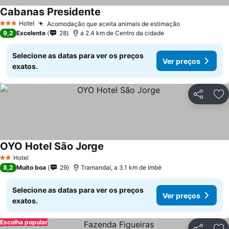
Cabanas Presidente
Hotel
Acomodação que aceita animais de estimação
3 Estrelas
9,2
Excelente
28
a 2.4 km de Centro da cidade
Selecione as datas para ver os preços
Ver preços
exatos.
Partilhar
Ad
OYO Hotel São Jorge
Hotel
2 Estrelas
8,2
Muito boa
29
Tramandaí, a 3.1 km de Imbé
Selecione as datas para ver os preços
Ver preços
exatos.
Escolha popular