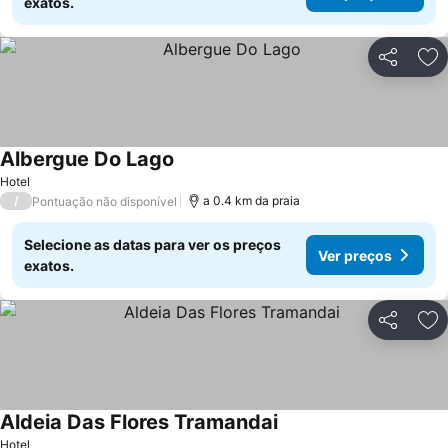
exatos.
Partilhar
Ad
Albergue Do Lago
Hotel
/
a 0.4 km da praia
Pontuação não disponível
Selecione as datas para ver os preços
Ver preços
exatos.
Partilhar
Ad
Aldeia Das Flores Tramandai
Hotel