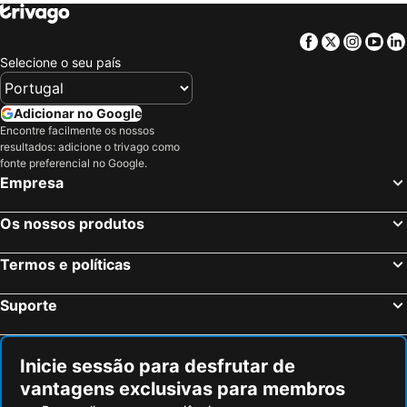
Cabanas Presidente
Hotel Kimar
Pousada Nova
Facebook
Twitter
Insta
Yo
Selecione o seu país
Adicionar no Google
Encontre facilmente os nossos
resultados: adicione o trivago como
fonte preferencial no Google.
Empresa
Os nossos produtos
Termos e políticas
Suporte
Inicie sessão para desfrutar de
vantagens exclusivas para membros