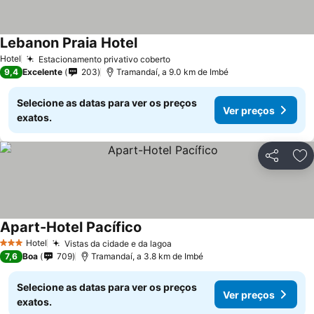
Lebanon Praia Hotel
Hotel
Estacionamento privativo coberto
9,4
Excelente
203
Tramandaí, a 9.0 km de Imbé
Selecione as datas para ver os preços
Ver preços
exatos.
Partilhar
Ad
Apart-Hotel Pacífico
Hotel
Vistas da cidade e da lagoa
3 Estrelas
7,6
Boa
709
Tramandaí, a 3.8 km de Imbé
Selecione as datas para ver os preços
Ver preços
exatos.