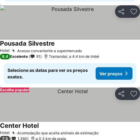
Partilhar
Ad
Pousada Silvestre
Hotel
Acesso conveniente a supermercado
9,4
Excelente
91
Tramandaí, a 4.4 km de Imbé
Selecione as datas para ver os preços
Ver preços
exatos.
Escolha popular
Partilhar
Ad
Center Hotel
Hotel
Acomodação que aceita animais de estimação
7,3
1.360
a 0.3 km da praia