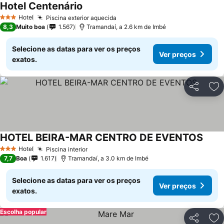
Hotel Centenário
Hotel
Piscina exterior aquecida
3 Estrelas
8,3
Muito boa
1.567
Tramandaí, a 2.6 km de Imbé
Selecione as datas para ver os preços
Ver preços
exatos.
Partilhar
Ad
HOTEL BEIRA-MAR CENTRO DE EVENTOS
Hotel
Piscina interior
3 Estrelas
7,7
Boa
1.617
Tramandaí, a 3.0 km de Imbé
Selecione as datas para ver os preços
Ver preços
exatos.
Escolha popular
Partilhar
Ad