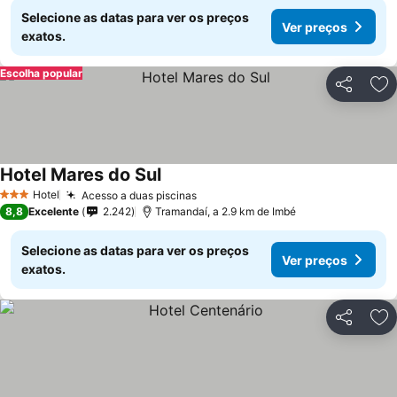
Selecione as datas para ver os preços
Ver preços
exatos.
Escolha popular
Partilhar
Ad
Hotel Mares do Sul
Hotel
Acesso a duas piscinas
3 Estrelas
8,8
Excelente
2.242
Tramandaí, a 2.9 km de Imbé
Selecione as datas para ver os preços
Ver preços
exatos.
Partilhar
Ad