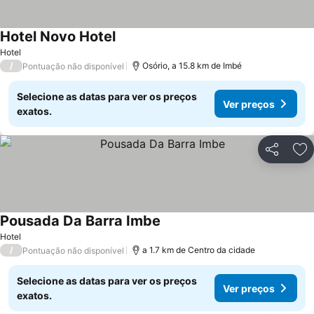
Hotel Novo Hotel
Hotel
/
Osório, a 15.8 km de Imbé
Pontuação não disponível
Selecione as datas para ver os preços
Ver preços
exatos.
Partilhar
Ad
Pousada Da Barra Imbe
Hotel
/
a 1.7 km de Centro da cidade
Pontuação não disponível
Selecione as datas para ver os preços
Ver preços
exatos.