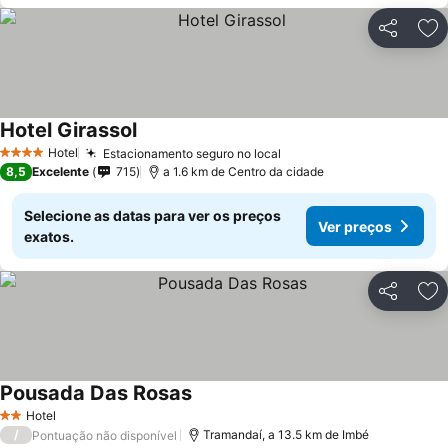
Partilhar
Ad
Hotel Girassol
Hotel
Estacionamento seguro no local
4 Estrelas
8,5
Excelente
715
a 1.6 km de Centro da cidade
Selecione as datas para ver os preços
Ver preços
exatos.
Partilhar
Ad
Pousada Das Rosas
Hotel
2 Estrelas
/
Tramandaí, a 13.5 km de Imbé
Pontuação não disponível