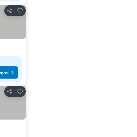
Adicionar aos favoritos
Partilhar
eços
Adicionar aos favoritos
Partilhar