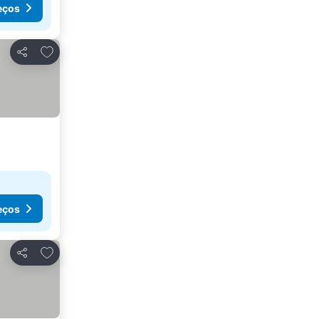
eços
Adicionar aos favoritos
Partilhar
eços
Adicionar aos favoritos
Partilhar