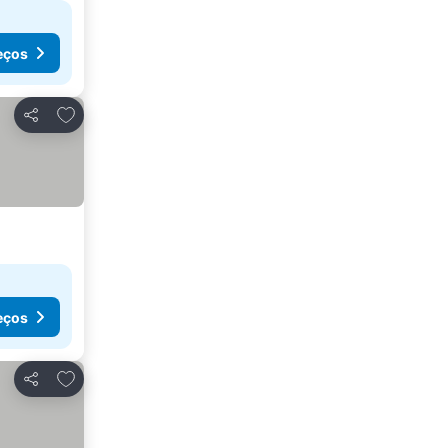
eços
Adicionar aos favoritos
Partilhar
eços
Adicionar aos favoritos
Partilhar