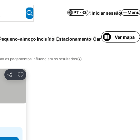
PT · €
Menu
Iniciar sessão
.
Ver mapa
Pequeno-almoço incluído
Estacionamento
Cancelamento gratui
o os pagamentos influenciam os resultados
Adicionar aos favoritos
Partilhar