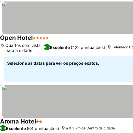
Open Hotel
5 Estrelas
Ver preços
Quartos com vista
Excelente
(422 pontuações)
8,5
Telêmaco Bo
para a cidade
Ver preços
Selecione as datas para ver os preços exatos.
Aroma Hotel
2 Estrelas
Ver preços
Excelente
(64 pontuações)
8,8
a 0.3 km de Centro da cidade