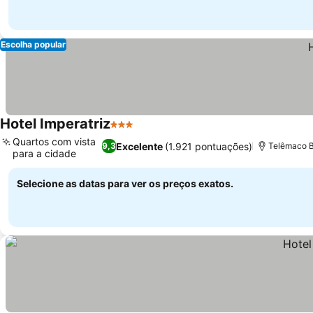
Escolha popular
Hotel Imperatriz
3 Estrelas
Ver preços
Quartos com vista
Excelente
(1.921 pontuações)
9,3
Telêmaco B
para a cidade
Ver preços
Selecione as datas para ver os preços exatos.