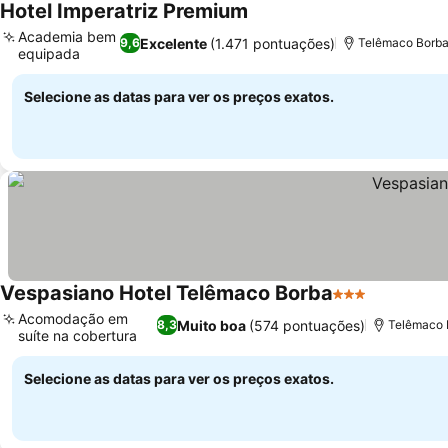
Hotel Imperatriz Premium
Ver preços
Academia bem
Excelente
(1.471 pontuações)
9,6
Telêmaco Borba,
equipada
Ver preços
Selecione as datas para ver os preços exatos.
Vespasiano Hotel Telêmaco Borba
3 Estrelas
Ver preço
Acomodação em
Muito boa
(574 pontuações)
8,3
Telêmaco 
suíte na cobertura
Ver preços
Selecione as datas para ver os preços exatos.