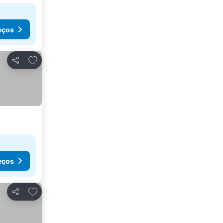
eços
Adicionar aos favoritos
Partilhar
eços
Adicionar aos favoritos
Partilhar