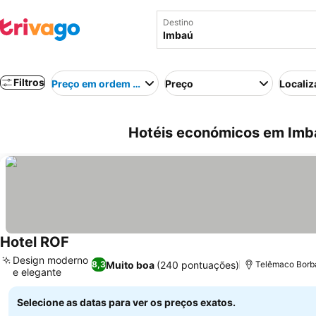
Destino
Filtros
Preço em ordem crescente
Preço
Localiz
Hotéis económicos em Imba
Hotel ROF
Ver preços
Design moderno
Muito boa
(240 pontuações)
8,3
Telêmaco Borba
e elegante
Ver preços
Selecione as datas para ver os preços exatos.