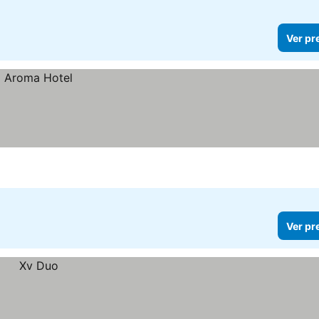
Ver pr
Ver pr