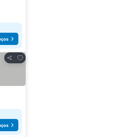
eços
Adicionar aos favoritos
Partilhar
eços