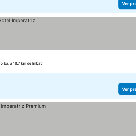
Ver pr
orba, a 18.7 km de Imbaú
Ver pr