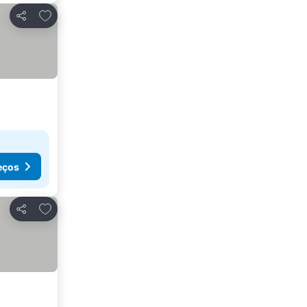
Adicionar aos favoritos
Partilhar
eços
Adicionar aos favoritos
Partilhar