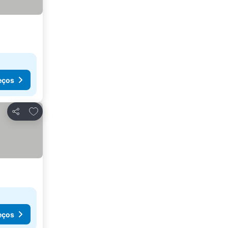
eços
Adicionar aos favoritos
Partilhar
eços