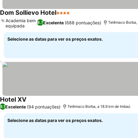
Dom Sollievo Hotel
4 Estrelas
Ver preços
Academia bem
Excelente
(688 pontuações)
8,7
Telêmaco Borba, 
equipada
Ver preços
Selecione as datas para ver os preços exatos.
Hotel XV
Ver preços
Excelente
(94 pontuações)
9,1
Telêmaco Borba, a 18.9 km de Imbaú
Selecione as datas para ver os preços exatos.