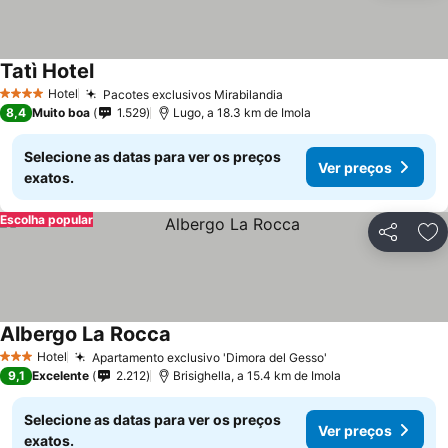
Tatì Hotel
Hotel
Pacotes exclusivos Mirabilandia
4 Estrelas
8,4
Muito boa
1.529
Lugo, a 18.3 km de Imola
Selecione as datas para ver os preços
Ver preços
exatos.
Escolha popular
Partilhar
Ad
Albergo La Rocca
Hotel
Apartamento exclusivo 'Dimora del Gesso'
3 Estrelas
9,1
Excelente
2.212
Brisighella, a 15.4 km de Imola
Selecione as datas para ver os preços
Ver preços
exatos.