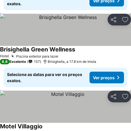
Ver preços
exatos.
Partilhar
Ad
Brisighella Green Wellness
Hotel
Piscina exterior para lazer
8,8
Excelente
157
Brisighella, a 17.8 km de Imola
Selecione as datas para ver os preços
Ver preços
exatos.
Partilhar
Ad
Motel Villaggio