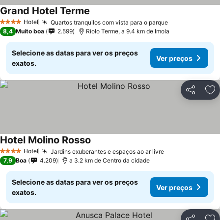
Grand Hotel Terme
Hotel
Quartos tranquilos com vista para o parque
4 Estrelas
8,4
Muito boa
2.599
Riolo Terme, a 9.4 km de Imola
Selecione as datas para ver os preços
Ver preços
exatos.
Partilhar
Ad
Hotel Molino Rosso
Hotel
Jardins exuberantes e espaços ao ar livre
4 Estrelas
7,9
Boa
4.209
a 3.2 km de Centro da cidade
Selecione as datas para ver os preços
Ver preços
exatos.