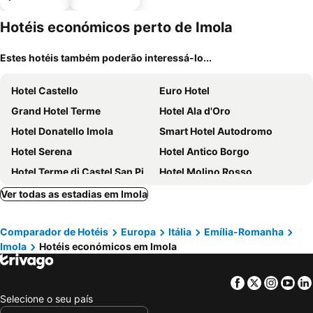
animais
estaciona
mento
Hotéis económicos perto de Imola
Estes hotéis também poderão interessá-lo...
Hotel Castello
Euro Hotel
Grand Hotel Terme
Hotel Ala d'Oro
Hotel Donatello Imola
Smart Hotel Autodromo
Hotel Serena
Hotel Antico Borgo
Hotel Terme di Castel San Pietro
Hotel Molino Rosso
Hotel Olimpia
Locanda Solarola +39
Ver todas as estadias em Imola
Hotel Palazzo Boschi
B&B HOTEL Faenza
Comparador de Hotéis
Europa
Itália
Emília-Romanha
Terantiga
Tatì Hotel
Imola
Hotéis económicos em Imola
Facebook
Twitter
Insta
Yo
Selecione o seu país