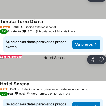
Tenuta Torre Diana
Hotel
Piscina exterior sazonal
4 Estrelas
9,0
Excelente
352
Mordano, a 9.8 km de Imola
Selecione as datas para ver os preços
Ver preços
exatos.
Escolha popular
Partilhar
Ad
Hotel Serena
Hotel
Estacionamento privado com videomonitoramento
3 Estrelas
7,7
Boa
576
Riolo Terme, a 9.1 km de Imola
Selecione as datas para ver os preços