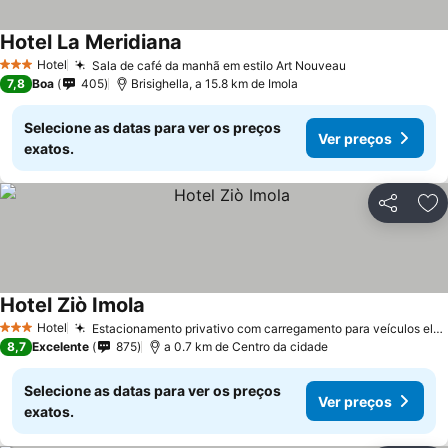
Hotel La Meridiana
Hotel
Sala de café da manhã em estilo Art Nouveau
3 Estrelas
7,8
Boa
405
Brisighella, a 15.8 km de Imola
Selecione as datas para ver os preços
Ver preços
exatos.
Partilhar
Ad
Hotel Ziò Imola
Hotel
Estacionamento privativo com carregamento para veículos elétricos
3 Estrelas
8,7
Excelente
875
a 0.7 km de Centro da cidade
Selecione as datas para ver os preços
Ver preços
exatos.