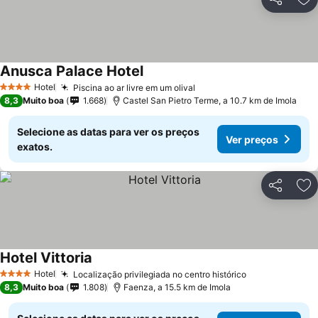
Partilhar
Ad
Anusca Palace Hotel
Hotel
Piscina ao ar livre em um olival
4 Estrelas
8,3
Muito boa
1.668
Castel San Pietro Terme, a 10.7 km de Imola
Selecione as datas para ver os preços
Ver preços
exatos.
Partilhar
Ad
Hotel Vittoria
Hotel
Localização privilegiada no centro histórico
4 Estrelas
8,3
Muito boa
1.808
Faenza, a 15.5 km de Imola