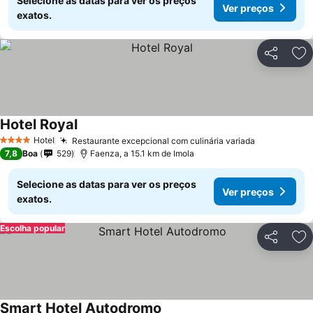
Selecione as datas para ver os preços
Ver preços
exatos.
Partilhar
Ad
Hotel Royal
Hotel
Restaurante excepcional com culinária variada
4 Estrelas
7,8
Boa
529
Faenza, a 15.1 km de Imola
Selecione as datas para ver os preços
Ver preços
exatos.
Escolha popular
Partilhar
Ad
Smart Hotel Autodromo