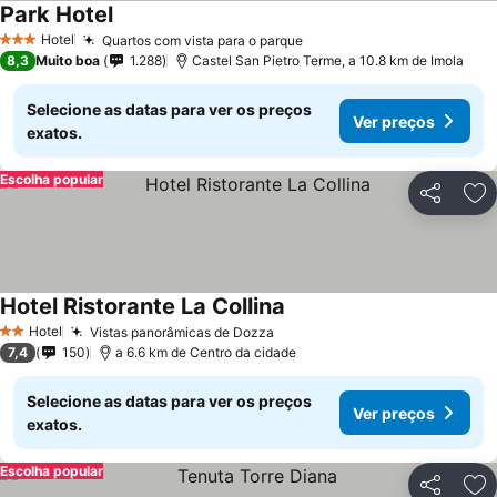
Park Hotel
Hotel
Quartos com vista para o parque
3 Estrelas
8,3
Muito boa
1.288
Castel San Pietro Terme, a 10.8 km de Imola
Selecione as datas para ver os preços
Ver preços
exatos.
Escolha popular
Partilhar
Ad
Hotel Ristorante La Collina
Hotel
Vistas panorâmicas de Dozza
2 Estrelas
7,4
150
a 6.6 km de Centro da cidade
Selecione as datas para ver os preços
Ver preços
exatos.
Escolha popular
Partilhar
Ad