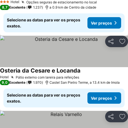
Hotel
Opções seguras de estacionamento no local
3 Estrelas
8,7
Excelente
1.237
a 0.9 km de Centro da cidade
Selecione as datas para ver os preços
Ver preços
exatos.
Partilhar
Ad
Osteria da Cesare e Locanda
Hotel
Pátio externo com lareira para refeições
9,0
Excelente
1.970
Castel San Pietro Terme, a 13.4 km de Imola
Selecione as datas para ver os preços
Ver preços
exatos.
Partilhar
Ad