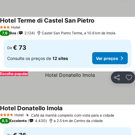
Hotel Terme di Castel San Pietro
Hotel
3 Estrelas
7,6
Boa
2.124
Castel San Pietro Terme, a 10.6 km de Imola
€ 73
De
Consulte os preços de
12 sites
Ver preços
Escolha popular
Partilhar
Ad
Hotel Donatello Imola
Hotel
Café da manhã completo com vista para a cidade
4 Estrelas
8,5
Excelente
4.430
a 2.5 km de Centro da cidade