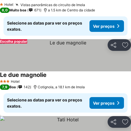
Hotel
Vistas panorâmicas do circuito de Imola
1 Estrelas
8,0
Muito boa
671
a 1.5 km de Centro da cidade
Selecione as datas para ver os preços
Ver preços
exatos.
Escolha popular
Partilhar
Ad
Le due magnolie
Hotel
3 Estrelas
7,9
Boa
142
Cotignola, a 18.1 km de Imola
Selecione as datas para ver os preços
Ver preços
exatos.
Partilhar
Ad