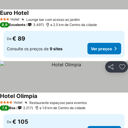
Euro Hotel
Hotel
Lounge bar com acesso ao jardim
3 Estrelas
8,9
Excelente
3.497
a 2.5 km de Centro da cidade
€ 89
De
Consulte os preços de
9 sites
Ver preços
Partilhar
Ad
Hotel Olimpia
Hotel
Restaurante espaçoso para eventos
4 Estrelas
7,8
Boa
2.217
a 1.6 km de Centro da cidade
€ 105
De