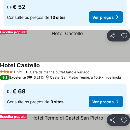
€ 52
De
Consulte os preços de
13 sites
Ver preços
Escolha popular
Partilhar
Ad
Hotel Castello
Hotel
Café da manhã buffet farto e variado
4 Estrelas
9,1
Excelente
6.211
Castel San Pietro Terme, a 10.9 km de Imola
€ 68
De
Consulte os preços de
9 sites
Ver preços
Escolha popular
Partilhar
Ad