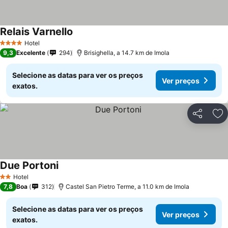
Relais Varnello
Hotel
4 Estrelas
9,3
Excelente
294
Brisighella, a 14.7 km de Imola
Selecione as datas para ver os preços
Ver preços
exatos.
Partilhar
Ad
Due Portoni
Hotel
2 Estrelas
7,8
Boa
312
Castel San Pietro Terme, a 11.0 km de Imola
Selecione as datas para ver os preços
Ver preços
exatos.