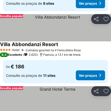
Consulte os preços de
8 sites
Ver preços
Escolha popular
Partilhar
Ad
Villa Abbondanzi Resort
Hotel
Culinária gourmet no Il Fenicottero Rosa
4 Estrelas
9,3
Excelente
2.620
Faenza, a 13.1 km de Imola
€ 186
De
Consulte os preços de
11 sites
Ver preços
Escolha popular
Partilhar
Ad