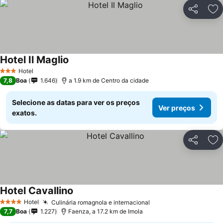
Partilhar
Ad
Hotel Il Maglio
Hotel
3 Estrelas
7,8
Boa
1.646
a 1.9 km de Centro da cidade
Selecione as datas para ver os preços
Ver preços
exatos.
Partilhar
Ad
Hotel Cavallino
Hotel
Culinária romagnola e internacional
4 Estrelas
7,7
Boa
1.227
Faenza, a 17.2 km de Imola