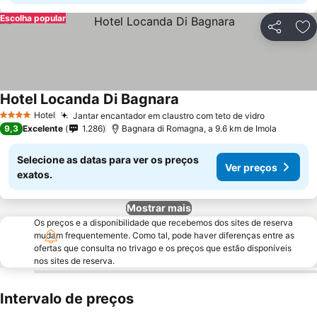
Escolha popular
Partilhar
Ad
Hotel Locanda Di Bagnara
Hotel
Jantar encantador em claustro com teto de vidro
4 Estrelas
9,3
Excelente
1.286
Bagnara di Romagna, a 9.6 km de Imola
Selecione as datas para ver os preços
Ver preços
exatos.
Mostrar mais
Os preços e a disponibilidade que recebemos dos sites de reserva
mudam frequentemente. Como tal, pode haver diferenças entre as
ofertas que consulta no trivago e os preços que estão disponíveis
nos sites de reserva.
Intervalo de preços