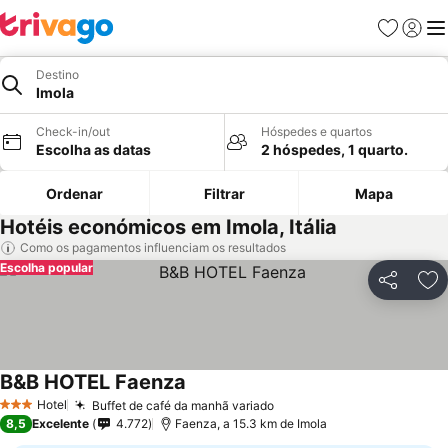
Favoritos
Iniciar
Me
Destino
Imola
Check-in/out
Hóspedes e quartos
Escolha as datas
2 hóspedes, 1 quarto.
Ordenar
Filtrar
Mapa
Hotéis económicos em Imola, Itália
Como os pagamentos influenciam os resultados
Escolha popular
Partilhar
Ad
B&B HOTEL Faenza
Hotel
Buffet de café da manhã variado
3 Estrelas
8,5
Excelente
4.772
Faenza, a 15.3 km de Imola