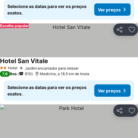
Selecione as datas para ver os preços
Ver preços
exatos.
Escolha popular
Partilhar
Ad
Hotel San Vitale
Hotel
Jardim encantador para relaxar
2 Estrelas
7,6
Boa
610
Medicina, a 18.5 km de Imola
Selecione as datas para ver os preços
Ver preços
exatos.
Partilhar
Ad