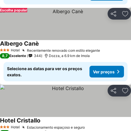
Escolha popular
Partilhar
Ad
Albergo Canè
Hotel
Recentemente renovado com estilo elegante
3 Estrelas
8,7
Excelente
344
Dozza, a 6.9 km de Imola
Selecione as datas para ver os preços
Ver preços
exatos.
Partilhar
Ad
Hotel Cristallo
Hotel
Estacionamento espaçoso e seguro
3 Estrelas