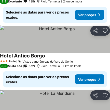
8,9
Excelente
488
Riolo Terme, a 9.2 km de Imola
Selecione as datas para ver os preços
Ver preços
exatos.
Partilhar
Ad
Hotel Antico Borgo
Hotel
Vistas panorâmicas do Vale do Senio
3 Estrelas
8,3
Muito boa
572
Riolo Terme, a 9.1 km de Imola
Selecione as datas para ver os preços
Ver preços
exatos.
Partilhar
Ad