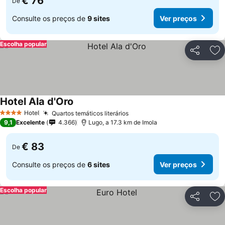
€ 76
De
Consulte os preços de
9 sites
Ver preços
Escolha popular
Partilhar
Ad
Hotel Ala d'Oro
Hotel
Quartos temáticos literários
4 Estrelas
9,1
Excelente
4.366
Lugo, a 17.3 km de Imola
€ 83
De
Consulte os preços de
6 sites
Ver preços
Escolha popular
Partilhar
Ad