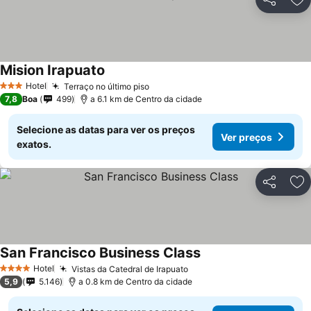
Partilhar
Ad
Mision Irapuato
Ver preços
Hotel
Terraço no último piso
Ver preços
3 Estrelas
7,8
Boa
499
a 6.1 km de Centro da cidade
Selecione as datas para ver os preços
Ver preços
exatos.
Partilhar
Ad
San Francisco Business Class
Ver preços
Hotel
Vistas da Catedral de Irapuato
Ver preços
4 Estrelas
5,9
5.146
a 0.8 km de Centro da cidade