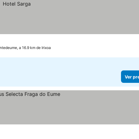
ntedeume, a 16.9 km de Irixoa
Ver pr
eços