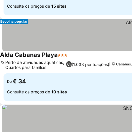
Consulte os preços de
15 sites
Escolha popular
Alda Cabanas Playa
3 Estrelas
Ver preços
Perto de atividades aquáticas,
(1.033 pontuações)
7,3
Cabanas, 
Quartos para famílias
Ver preços
€ 34
De
Consulte os preços de
10 sites