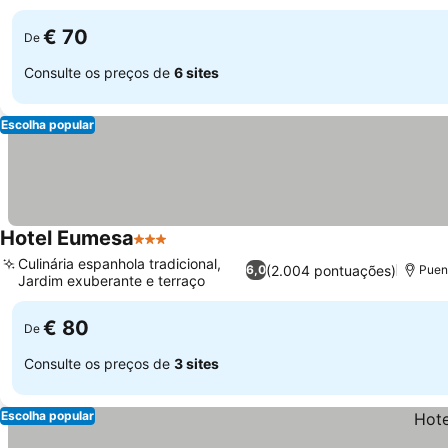
€ 70
De
Consulte os preços de
6 sites
Escolha popular
Hotel Eumesa
3 Estrelas
Ver preços
Culinária espanhola tradicional,
(2.004 pontuações)
6,0
Puen
Jardim exuberante e terraço
Ver preços
€ 80
De
Consulte os preços de
3 sites
Escolha popular