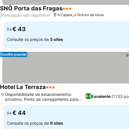
SNÖ Porta das Fragas
3 Estrelas
Ver preços
Pontuação não disponível
/
A Capela, a 16.8 km de Irixoa
€ 43
De
Consulte os preços de
5 sites
Escolha popular
Hotel La Terraza
3 Estrelas
Ver preços
Disponibilidade de estacionamento
Excelente
(1.133 p
8,8
privativo, Ponto de carregamento para
Ver preços
veículos elétricos
€ 44
De
Consulte os preços de
9 sites