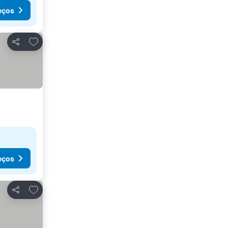
eços
Adicionar aos favoritos
Partilhar
eços
Adicionar aos favoritos
Partilhar