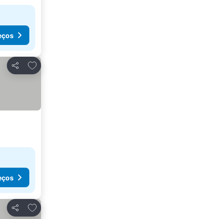
eços
Adicionar aos favoritos
Partilhar
eços
Adicionar aos favoritos
Partilhar