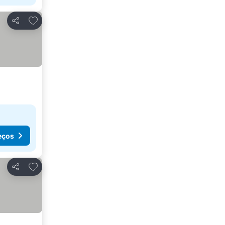
Adicionar aos favoritos
Partilhar
eços
Adicionar aos favoritos
Partilhar