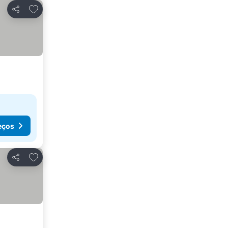
Adicionar aos favoritos
Partilhar
eços
Adicionar aos favoritos
Partilhar