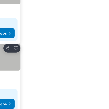
eços
Adicionar aos favoritos
Partilhar
eços