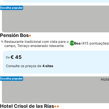
Escolha popular
Pensión Bos
1 Estrelas
Ver preços
Restaurante tradicional com vista para o
Boa
(415 pontuações
7,5
campo, Terraço ensolarado relaxante
Ver preços
€ 45
De
Consulte os preços de
4 sites
Escolha popular
Hotel Crisol de las Rías
2 Estrelas
Ver preços