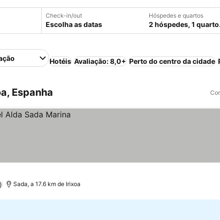
Check-in/out
Hóspedes e quartos
Escolha as datas
2 hóspedes, 1 quarto
ação
Hotéis
Avaliação: 8,0+
Perto do centro da cidade
oa, Espanha
Com
)
Sada, a 17.6 km de Irixoa