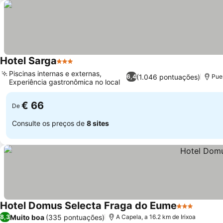
Hotel Sarga
3 Estrelas
Ver preços
Piscinas internas e externas,
(1.046 pontuações)
6,4
Pue
Experiência gastronômica no local
Ver preços
€ 66
De
Consulte os preços de
8 sites
Hotel Domus Selecta Fraga do Eume
3 Estrelas
Ver pr
Muito boa
(335 pontuações)
8,3
A Capela, a 16.2 km de Irixoa