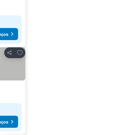
eços
Adicionar aos favoritos
Partilhar
eços