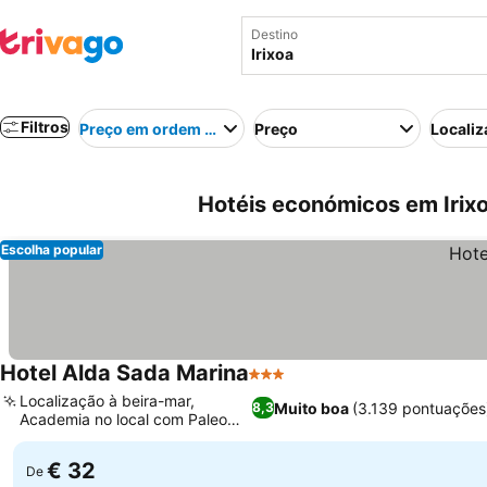
Destino
Filtros
Preço em ordem crescente
Preço
Localiz
Hotéis económicos em Irix
Escolha popular
Hotel Alda Sada Marina
3 Estrelas
Ver preços
Localização à beira-mar,
Muito boa
(3.139 pontuações
8,3
Academia no local com Paleo
Ver preços
Training
€ 32
De