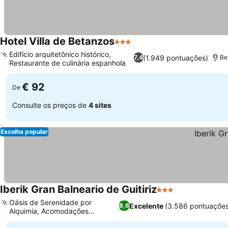
Hotel Villa de Betanzos
3 Estrelas
Ver preços
Edifício arquitetônico histórico,
(1.949 pontuações)
7,4
Be
Restaurante de culinária espanhola
Ver preços
€ 92
De
Consulte os preços de
4 sites
Escolha popular
Iberik Gran Balneario de Guitiriz
3 Estrelas
Ver preços
Oásis de Serenidade por
Excelente
(3.586 pontuações
8,6
Alquimia, Acomodações
Ver preços
modernizadas