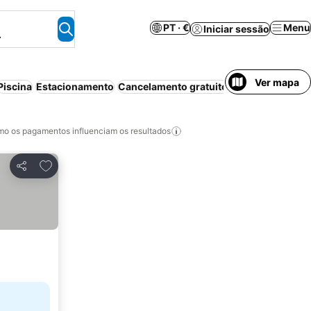
PT · €
Menu
Iniciar sessão
.
Ver mapa
Piscina
Estacionamento
Cancelamento gratuito
o os pagamentos influenciam os resultados
Adicionar aos favoritos
Partilhar