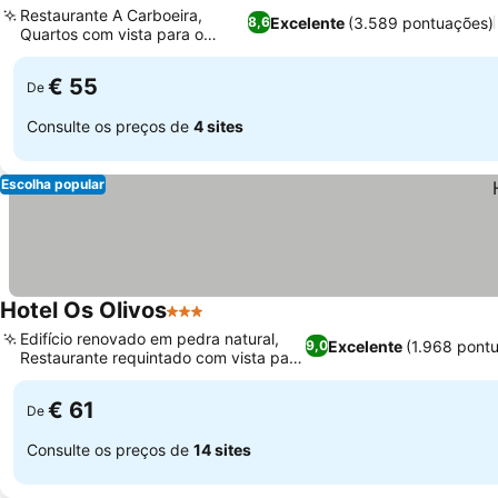
Restaurante A Carboeira,
Excelente
(3.589 pontuações)
8,6
Quartos com vista para o
Ver preços
estuário
€ 55
De
Consulte os preços de
4 sites
Escolha popular
Hotel Os Olivos
3 Estrelas
Ver preços
Edifício renovado em pedra natural,
Excelente
(1.968 pont
9,0
Restaurante requintado com vista para
Ver preços
o vale
€ 61
De
Consulte os preços de
14 sites