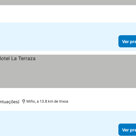
Ver pr
ontuações)
Miño, a 13.8 km de Irixoa
Ver pr