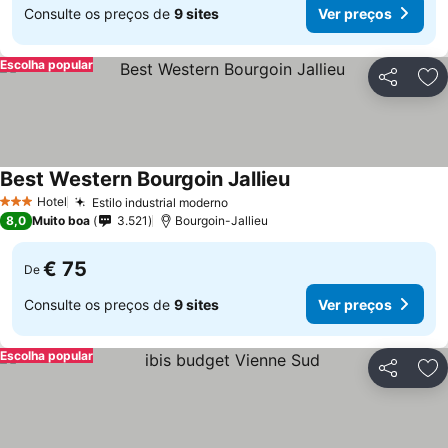
Consulte os preços de
9 sites
Ver preços
Escolha popular
Partilhar
Ad
Best Western Bourgoin Jallieu
Ver preços
Hotel
Estilo industrial moderno
Ver preços
3 Estrelas
8,0
Muito boa
3.521
Bourgoin-Jallieu
€ 75
De
Consulte os preços de
9 sites
Ver preços
Escolha popular
Partilhar
Ad