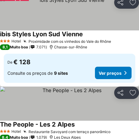
Partilhar
Ad
ibis Styles Lyon Sud Vienne
Ver preços
Hotel
Proximidade com os vinhedos do Vale do Rhône
Ver preços
3 Estrelas
8,1
Muito boa
7.071
Chasse-sur-Rhône
€ 128
De
Consulte os preços de
9 sites
Ver preços
Partilhar
Ad
The People - Les 2 Alpes
Ver preços
Hotel
Restaurante Savoyard com terraço panorâmico
Ver preços
3 Estrelas
8,4
Muito boa
1.079
Les Deux Alpes