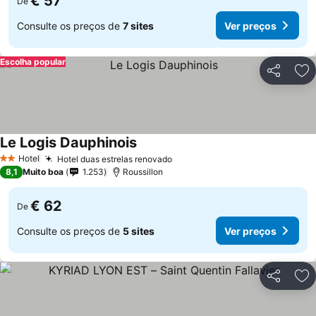
€ 57
De
Consulte os preços de
7 sites
Ver preços
Escolha popular
Partilhar
Ad
Le Logis Dauphinois
Ver preços
Hotel
Hotel duas estrelas renovado
Ver preços
2 Estrelas
8,1
Muito boa
1.253
Roussillon
€ 62
De
Consulte os preços de
5 sites
Ver preços
Partilhar
Ad