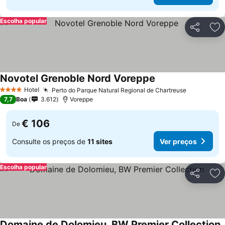
Escolha popular
Partilhar
Ad
Novotel Grenoble Nord Voreppe
Ver preços
Hotel
Perto do Parque Natural Regional de Chartreuse
Ver preço
4 Estrelas
7,7
Boa
3.612
Voreppe
€ 106
De
Consulte os preços de
11 sites
Ver preços
Escolha popular
Partilhar
Ad
Domaine de Dolomieu, BW Premier Collection