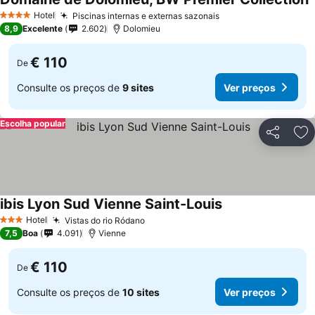
V
Hotel
Piscinas internas e externas sazonais
Ver preços
4 Estrelas
8,9
Excelente
2.602
Dolomieu
€ 110
De
Consulte os preços de
9 sites
Ver preços
Escolha popular
Partilhar
Ad
ibis Lyon Sud Vienne Saint-Louis
Ver preços
Hotel
Vistas do rio Ródano
Ver preços
3 Estrelas
7,5
Boa
4.091
Vienne
€ 110
De
Consulte os preços de
10 sites
Ver preços