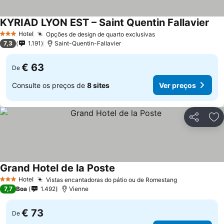
KYRIAD LYON EST – Saint Quentin Fallavier
Ver
Hotel
Opções de design de quarto exclusivas
Ver preços
3 Estrelas
7,3
1.191
Saint-Quentin-Fallavier
€ 63
De
Consulte os preços de
8 sites
Ver preços
Partilhar
Ad
Grand Hotel de la Poste
Ver preços
Hotel
Vistas encantadoras do pátio ou de Romestang
Ver preços
3 Estrelas
7,7
Boa
1.492
Vienne
€ 73
De