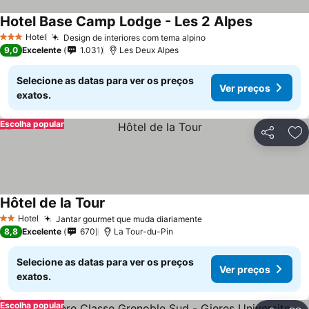
Hotel Base Camp Lodge - Les 2 Alpes
Ver preços
Hotel
Design de interiores com tema alpino
Ver preços
3 Estrelas
9,0
Excelente
1.031
Les Deux Alpes
Selecione as datas para ver os preços
Ver preços
exatos.
Escolha popular
Partilhar
Ad
Hôtel de la Tour
Ver preços
Hotel
Jantar gourmet que muda diariamente
Ver preços
2 Estrelas
8,8
Excelente
670
La Tour-du-Pin
Selecione as datas para ver os preços
Ver preços
exatos.
Escolha popular