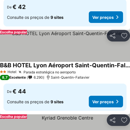
€ 42
De
Consulte os preços de
9 sites
Ver preços
Escolha popular
Partilhar
Ad
B&B HOTEL Lyon Aéroport Saint-Quentin-Fallavier
Ver preços
Hotel
Parada estratégica no aeroporto
Ver preços
2 Estrelas
8,7
Excelente
6.290
Saint-Quentin-Fallavier
€ 44
De
Consulte os preços de
9 sites
Ver preços
Escolha popular
Partilhar
Ad