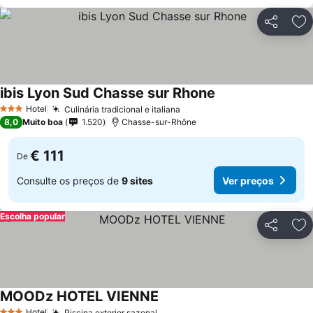
Partilhar
Ad
ibis Lyon Sud Chasse sur Rhone
Ver preços
Hotel
Culinária tradicional e italiana
Ver preços
3 Estrelas
8,0
Muito boa
1.520
Chasse-sur-Rhône
€ 111
De
Consulte os preços de
9 sites
Ver preços
Escolha popular
Partilhar
Ad
MOODz HOTEL VIENNE
Ver preços
Hotel
Piscina exterior sazonal