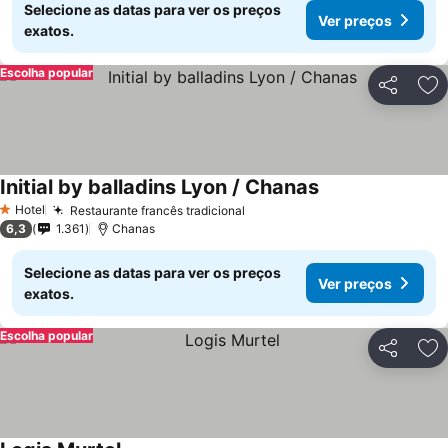
Selecione as datas para ver os preços
Ver preços
exatos.
Escolha popular
Partilhar
Ad
Initial by balladins Lyon / Chanas
Ver preços
Hotel
Restaurante francês tradicional
Ver preços
1 Estrelas
6,3
1.361
Chanas
Selecione as datas para ver os preços
Ver preços
exatos.
Escolha popular
Partilhar
Ad