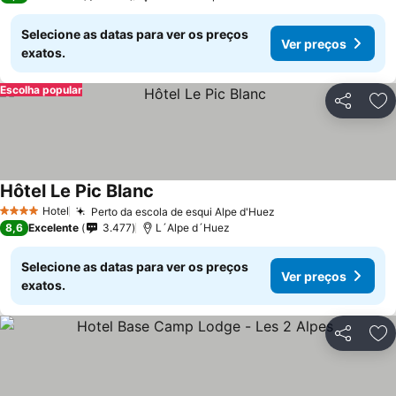
Selecione as datas para ver os preços
Ver preços
exatos.
Escolha popular
Partilhar
Ad
Hôtel Le Pic Blanc
Ver preços
Hotel
Perto da escola de esqui Alpe d'Huez
Ver preços
4 Estrelas
8,6
Excelente
3.477
L´Alpe d´Huez
Selecione as datas para ver os preços
Ver preços
exatos.
Partilhar
Ad