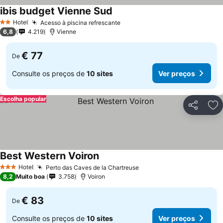
ibis budget Vienne Sud
Ver preços
Hotel
Acesso à piscina refrescante
Ver preços
2 Estrelas
6,8
4.219
Vienne
€ 77
De
Consulte os preços de
10 sites
Ver preços
Escolha popular
Partilhar
Ad
Best Western Voiron
Ver preços
Hotel
Perto das Caves de la Chartreuse
Ver preços
3 Estrelas
8,2
Muito boa
3.758
Voiron
€ 83
De
Consulte os preços de
10 sites
Ver preços