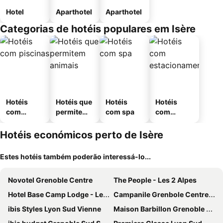
Hotel
Aparthotel
Aparthotel
Categorias de hotéis populares em Isère
Hotéis
Hotéis que
Hotéis
Hotéis
com
permitem
com spa
com
piscinas
animais
estaciona
mento
Hotéis económicos perto de Isère
Estes hotéis também poderão interessá-lo...
Novotel Grenoble Centre
The People - Les 2 Alpes
Hotel Base Camp Lodge - Les 2 Alpes
Campanile Grenbole Centre Gare
ibis Styles Lyon Sud Vienne
Maison Barbillon Grenoble - Centre Gare