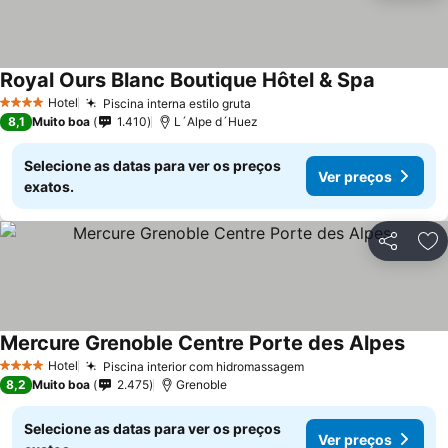
Royal Ours Blanc Boutique Hôtel & Spa
Ver preço
Hotel
Piscina interna estilo gruta
Ver preços
4 Estrelas
8,1
Muito boa
1.410
L´Alpe d´Huez
Selecione as datas para ver os preços
Ver preços
exatos.
Partilhar
Ad
Mercure Grenoble Centre Porte des Alpes
Ver p
Hotel
Piscina interior com hidromassagem
Ver preços
4 Estrelas
8,2
Muito boa
2.475
Grenoble
Selecione as datas para ver os preços
Ver preços