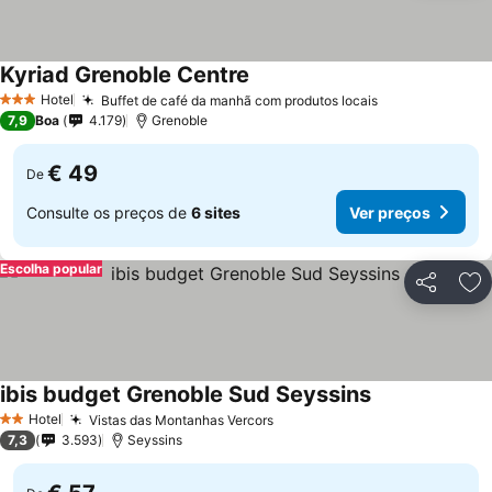
Kyriad Grenoble Centre
Ver preços
Hotel
Buffet de café da manhã com produtos locais
Ver preços
3 Estrelas
7,9
Boa
4.179
Grenoble
€ 49
De
Consulte os preços de
6 sites
Ver preços
Escolha popular
Partilhar
Ad
ibis budget Grenoble Sud Seyssins
Ver preços
Hotel
Vistas das Montanhas Vercors
Ver preços
2 Estrelas
7,3
3.593
Seyssins