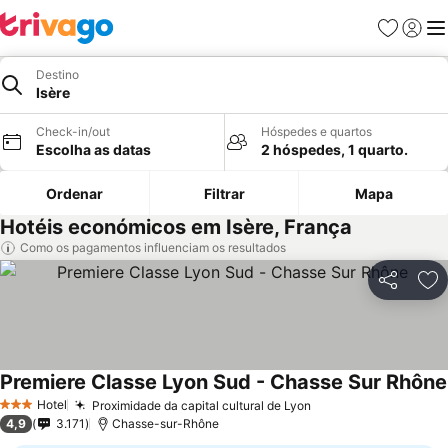
Favoritos
Iniciar
Me
Destino
Isère
Check-in/out
Hóspedes e quartos
Escolha as datas
2 hóspedes, 1 quarto.
Ordenar
Filtrar
Mapa
Hotéis económicos em Isère, França
Como os pagamentos influenciam os resultados
Partilhar
Ad
Premiere Classe Lyon Sud - Chasse Sur Rhône
Hotel
Proximidade da capital cultural de Lyon
Ver preços
3 Estrelas
4,9
3.171
Chasse-sur-Rhône