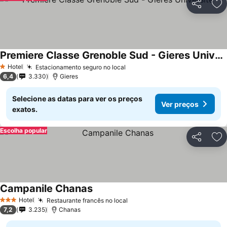
Partilhar
Ad
Premiere Classe Grenoble Sud - Gieres Universite
Ver preços
Hotel
Estacionamento seguro no local
Ver preços
1 Estrelas
6,4
3.330
Gieres
Selecione as datas para ver os preços
Ver preços
exatos.
Escolha popular
Partilhar
Ad
Campanile Chanas
Ver preços
Hotel
Restaurante francês no local
Ver preços
3 Estrelas
7,2
3.235
Chanas