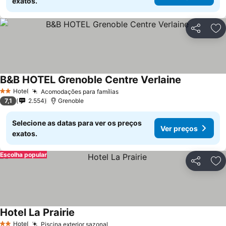
exatos.
Partilhar
Ad
B&B HOTEL Grenoble Centre Verlaine
Ver preços
Hotel
Acomodações para famílias
Ver preços
2 Estrelas
7,1
2.554
Grenoble
Selecione as datas para ver os preços
Ver preços
exatos.
Escolha popular
Partilhar
Ad
Hotel La Prairie
Ver preços
Hotel
Piscina exterior sazonal
Ver preços