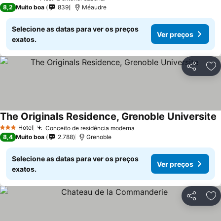
2 Estrelas
8,2
Muito boa
839
Méaudre
Selecione as datas para ver os preços
Ver preços
exatos.
Partilhar
Ad
The Originals Residence, Grenoble Universite
V
Hotel
Conceito de residência moderna
Ver preços
3 Estrelas
8,4
Muito boa
2.788
Grenoble
Selecione as datas para ver os preços
Ver preços
exatos.
Partilhar
Ad