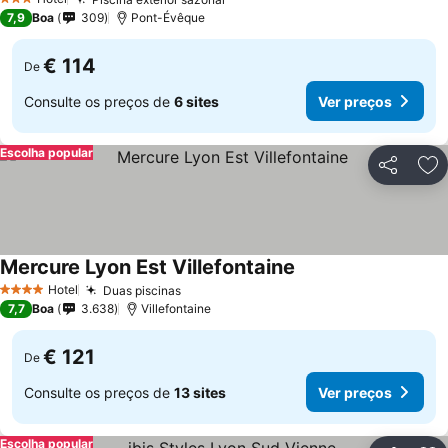
Ver preços
3 Estrelas
7,9
Boa
309
Pont-Évêque
€ 114
De
Consulte os preços de
6 sites
Ver preços
Escolha popular
Partilhar
Ad
Mercure Lyon Est Villefontaine
Ver preços
Hotel
Duas piscinas
Ver preços
4 Estrelas
7,7
Boa
3.638
Villefontaine
€ 121
De
Consulte os preços de
13 sites
Ver preços
Escolha popular