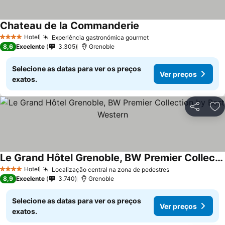
Chateau de la Commanderie
Ver preços
Hotel
Experiência gastronómica gourmet
Ver preços
4 Estrelas
8,6
Excelente
3.305
Grenoble
Selecione as datas para ver os preços
Ver preços
exatos.
Partilhar
Ad
Le Grand Hôtel Grenoble, BW Premier Collection by Best Western
Ver preços
Hotel
Localização central na zona de pedestres
Ver preços
4 Estrelas
8,9
Excelente
3.740
Grenoble
Selecione as datas para ver os preços
Ver preços
exatos.