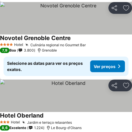
Partilhar
Ad
Novotel Grenoble Centre
Ver preços
Hotel
Culinária regional no Gourmet Bar
Ver preços
4 Estrelas
7,9
Boa
3.800
Grenoble
Selecione as datas para ver os preços
Ver preços
exatos.
Partilhar
Ad
Hotel Oberland
Ver preços
Hotel
Jardim e terraço relaxantes
Ver preços
3 Estrelas
8,6
Excelente
1.224
Le Bourg-d'Oisans