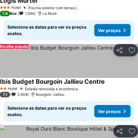
Logis Murtel
Ver preços
Hotel
Piscina exterior com terraço
Ver preços
3 Estrelas
7,8
Boa
1.594
La Mure
Selecione as datas para ver os preços
Ver preços
exatos.
Escolha popular
Partilhar
Ad
Ibis Budget Bourgoin Jallieu Centre
Ver preços
Hotel
Estadia renovada e econômica
Ver preços
2 Estrelas
7,1
3.908
Bourgoin-Jallieu
Selecione as datas para ver os preços
Ver preços
exatos.
Partilhar
Ad