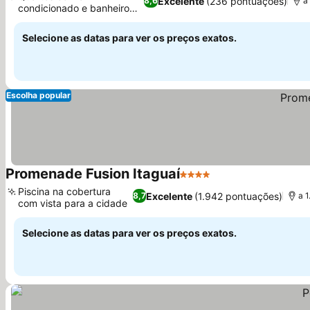
Excelente
(236 pontuações)
8,6
a
condicionado e banheiro
Ver preços
privativo
Selecione as datas para ver os preços exatos.
Escolha popular
Promenade Fusion Itaguaí
4 Estrelas
Ver preços
Piscina na cobertura
Excelente
(1.942 pontuações)
8,7
a 
com vista para a cidade
Ver preços
Selecione as datas para ver os preços exatos.