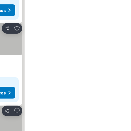
ços
Adicionar aos favoritos
Partilhar
ços
Adicionar aos favoritos
Partilhar