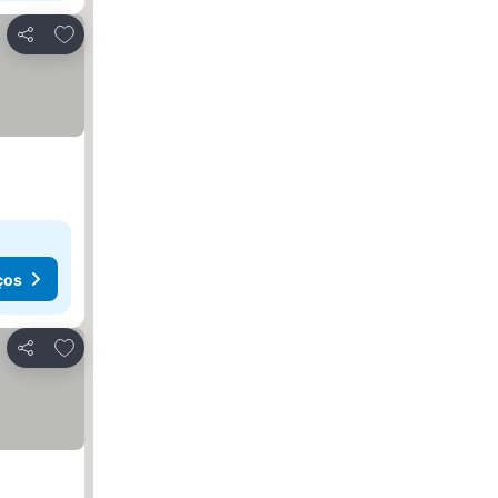
Adicionar aos favoritos
Partilhar
ços
Adicionar aos favoritos
Partilhar