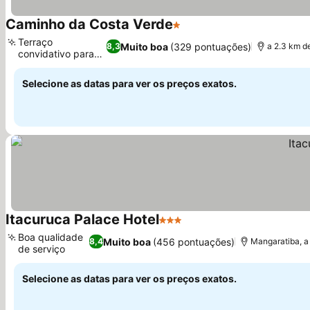
Caminho da Costa Verde
1 Estrelas
Ver preços
Terraço
Muito boa
(329 pontuações)
8,3
a 2.3 km d
convidativo para
Ver preços
relaxar
Selecione as datas para ver os preços exatos.
Itacuruca Palace Hotel
3 Estrelas
Ver preços
Boa qualidade
Muito boa
(456 pontuações)
8,4
Mangaratiba, a 
de serviço
Ver preços
Selecione as datas para ver os preços exatos.