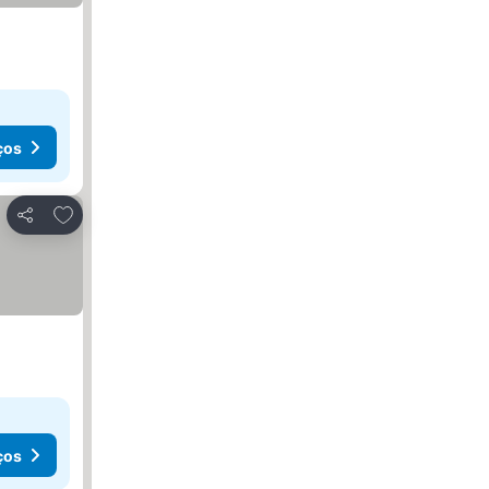
ços
Adicionar aos favoritos
Partilhar
ços