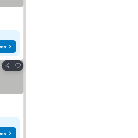
ços
Adicionar aos favoritos
Partilhar
ços