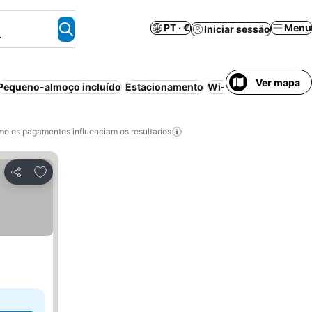
PT · €
Menu
Iniciar sessão
.
Ver mapa
Pequeno-almoço incluído
Estacionamento
Wi-fi
Meia-pensão
B
o os pagamentos influenciam os resultados
Adicionar aos favoritos
Partilhar