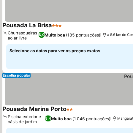
Pousada La Brisa
3 Estrelas
Ver preços
Churrasqueiras
Muito boa
(185 pontuações)
8,0
a 5.6 km de Ce
ao ar livre
Ver preços
Selecione as datas para ver os preços exatos.
Escolha popular
Pousada Marina Porto
2 Estrelas
Ver preços
Piscina exterior e
Muito boa
(1.046 pontuações)
8,4
Mangarati
oásis de jardim
Ver preços