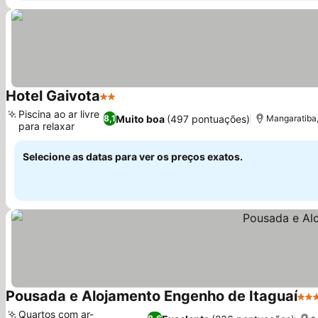
Hotel Gaivota
2 Estrelas
Ver preços
Piscina ao ar livre
Muito boa
(497 pontuações)
8,1
Mangaratiba,
para relaxar
Ver preços
Selecione as datas para ver os preços exatos.
Pousada e Alojamento Engenho de Itaguaí
3 Es
Quartos com ar-