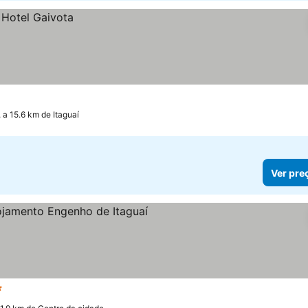
 a 15.6 km de Itaguaí
Ver pre
trelas
Ver preços