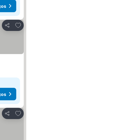
ços
Adicionar aos favoritos
Partilhar
ços
Adicionar aos favoritos
Partilhar