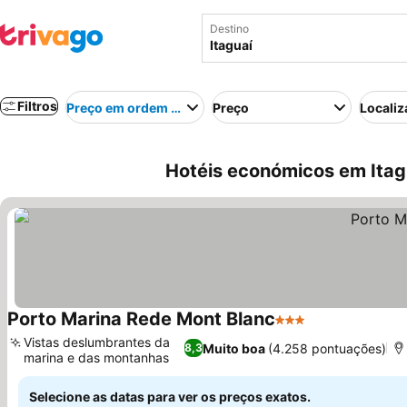
Destino
Filtros
Preço em ordem crescente
Preço
Localiz
Hotéis económicos em Itagu
Porto Marina Rede Mont Blanc
3 Estrelas
Ver preços
Vistas deslumbrantes da
Muito boa
(4.258 pontuações)
8,3
marina e das montanhas
Ver preços
Selecione as datas para ver os preços exatos.