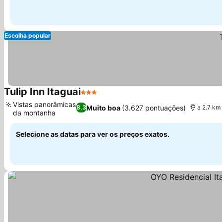
Escolha popular
Tulip Inn Itaguai
3 Estrelas
Ver preços
Vistas panorâmicas
Muito boa
(3.627 pontuações)
8,3
a 2.7 km
da montanha
Ver preços
Selecione as datas para ver os preços exatos.