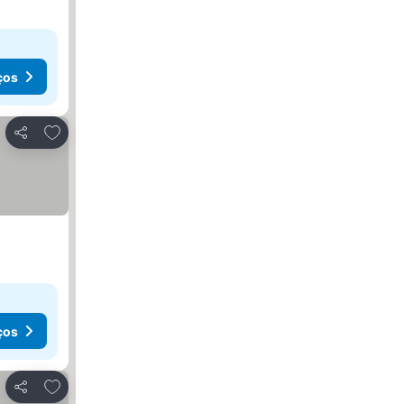
ços
Adicionar aos favoritos
Partilhar
ços
Adicionar aos favoritos
Partilhar