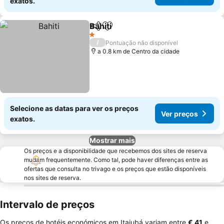
exatos.
Bahiti
Partilhar
Adicionar aos favoritos
Ver preços
1 Estrelas
/
Pontuação não disponível
a 0.8 km de Centro da cidade
Selecione as datas para ver os preços
Ver preços
exatos.
Mostrar mais
Os preços e a disponibilidade que recebemos dos sites de reserva
mudam frequentemente. Como tal, pode haver diferenças entre as
ofertas que consulta no trivago e os preços que estão disponíveis
nos sites de reserva.
Intervalo de preços
Os preços de hotéis económicos em Itajubá variam entre
‎€ 41
e