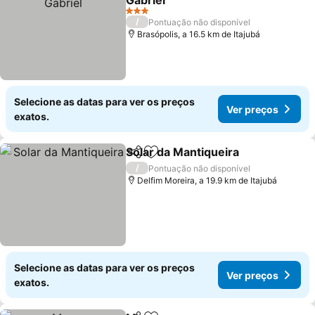
Gabriel
Ver preços
3 Estrelas
/
Pontuação não disponível
Brasópolis, a 16.5 km de Itajubá
Selecione as datas para ver os preços
Ver preços
exatos.
Solar da Mantiqueira
Partilhar
Adicionar aos favoritos
Ver p
/
Pontuação não disponível
Delfim Moreira, a 19.9 km de Itajubá
Selecione as datas para ver os preços
Ver preços
exatos.