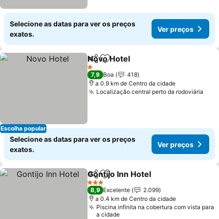
Selecione as datas para ver os preços
Ver preços
exatos.
Novo Hotel
Partilhar
Adicionar aos favoritos
Ver preços
1 Estrelas
7,9
Boa
418
a 0.9 km de Centro da cidade
Localização central perto da rodoviária
Ver 
Escolha popular
Selecione as datas para ver os preços
Ver preços
exatos.
Gontijo Inn Hotel
Partilhar
Adicionar aos favoritos
Ver preço
3 Estrelas
8,9
Excelente
2.099
a 0.4 km de Centro da cidade
Piscina infinita na cobertura com vista para
a cidade