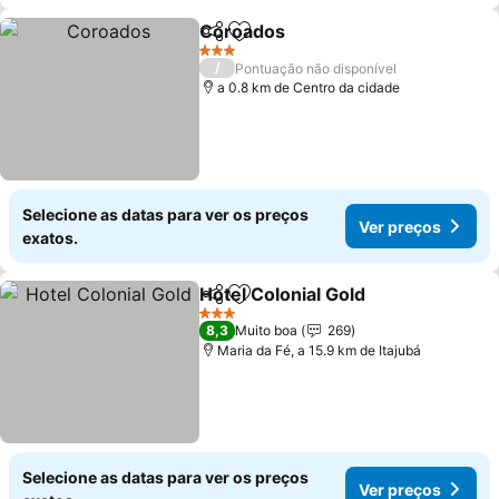
Coroados
Partilhar
Adicionar aos favoritos
Ver preços
3 Estrelas
/
Pontuação não disponível
a 0.8 km de Centro da cidade
Selecione as datas para ver os preços
Ver preços
exatos.
Hotel Colonial Gold
Partilhar
Adicionar aos favoritos
Ver pr
3 Estrelas
8,3
Muito boa
269
Maria da Fé, a 15.9 km de Itajubá
Selecione as datas para ver os preços
Ver preços