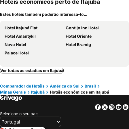
Hotéis económicos perto de Itajubá
Estes hotéis também poderão interessá-lo...
Hotel Itajubá Flat
Gontijo Inn Hotel
Hotel Amantykir
Hotel Oriente
Novo Hotel
Hotel Bramig
Palace Hotel
Ver todas as estadias em Itajubá
Comparador de Hotéis
América do Sul
Brasil
Minas Gerais
Itajubá
Hotéis económicos em Itajubá
Facebook
Twitter
Insta
Yo
Selecione o seu país