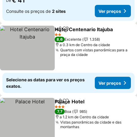
€ 41
De
Consulte os preços de
2 sites
Ver preços
Hotel Centenario Itajuba
Partilhar
Adicionar aos favoritos
V
2 Estrelas
8,6
Excelente
1.358
a 0.3 km de Centro da cidade
Quartos com vistas panorâmicas para a
praça da cidade
Selecione as datas para ver os preços
Ver preços
exatos.
Palace Hotel
Partilhar
Adicionar aos favoritos
Ver preços
3 Estrelas
7,7
Boa
985
a 1.2 km de Centro da cidade
Vistas panorâmicas da cidade e das
montanhas