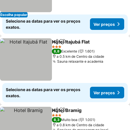
Escolha popular
Selecione as datas para ver os preços
Ver preços
exatos.
Hotel Itajubá Flat
Partilhar
Adicionar aos favoritos
Ver preço
3 Estrelas
8,8
Excelente
1.601
a 0.5 km de Centro da cidade
Sauna relaxante e academia
Ver preços
Selecione as datas para ver os preços
Ver preços
exatos.
Hotel Bramig
Partilhar
Adicionar aos favoritos
Ver preços
3 Estrelas
8,3
Muito boa
1.001
a 0.8 km de Centro da cidade
Serviços de massagem no local