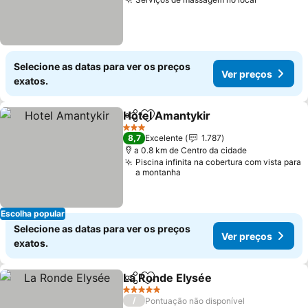
Ver preço
Selecione as datas para ver os preços
Ver preços
exatos.
Hotel Amantykir
Partilhar
Adicionar aos favoritos
Ver preço
3 Estrelas
8,7
Excelente
1.787
a 0.8 km de Centro da cidade
Piscina infinita na cobertura com vista para
a montanha
Escolha popular
Selecione as datas para ver os preços
Ver preços
exatos.
La Ronde Elysée
Partilhar
Adicionar aos favoritos
Ver preço
5 Estrelas
/
Pontuação não disponível