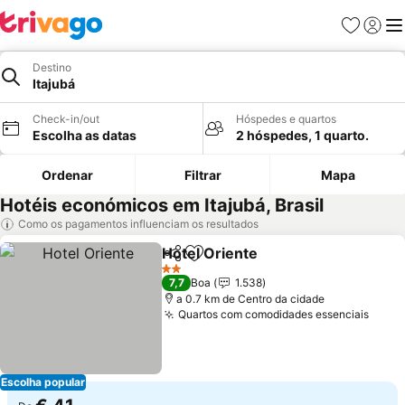
Favoritos
Iniciar
Me
Destino
Itajubá
Check-in/out
Hóspedes e quartos
Escolha as datas
2 hóspedes, 1 quarto.
Ordenar
Filtrar
Mapa
Hotéis económicos em Itajubá, Brasil
Como os pagamentos influenciam os resultados
Hotel Oriente
Partilhar
Adicionar aos favoritos
Ver preços
2 Estrelas
7,7
Boa
1.538
a 0.7 km de Centro da cidade
Quartos com comodidades essenciais
Ver 
Escolha popular