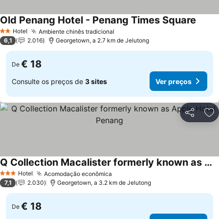
Old Penang Hotel - Penang Times Square
Hotel
Ambiente chinês tradicional
2 Estrelas
6,1
2.016
Georgetown, a 2.7 km de Jelutong
€ 18
De
Consulte os preços de
3 sites
Ver preços
Partilhar
Ad
Q Collection Macalister formerly known as Apple Hotel Penang
Hotel
Acomodação econômica
3 Estrelas
7,1
2.030
Georgetown, a 3.2 km de Jelutong
€ 18
De