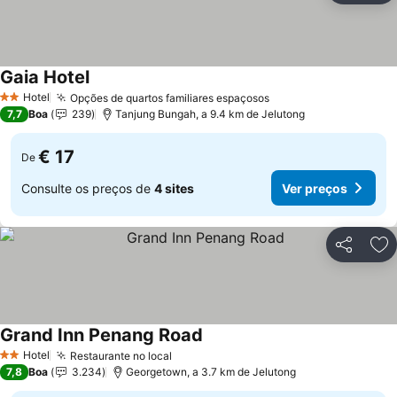
Gaia Hotel
Hotel
Opções de quartos familiares espaçosos
2 Estrelas
7,7
Boa
239
Tanjung Bungah, a 9.4 km de Jelutong
€ 17
De
Consulte os preços de
4 sites
Ver preços
Partilhar
Ad
Grand Inn Penang Road
Hotel
Restaurante no local
2 Estrelas
7,8
Boa
3.234
Georgetown, a 3.7 km de Jelutong