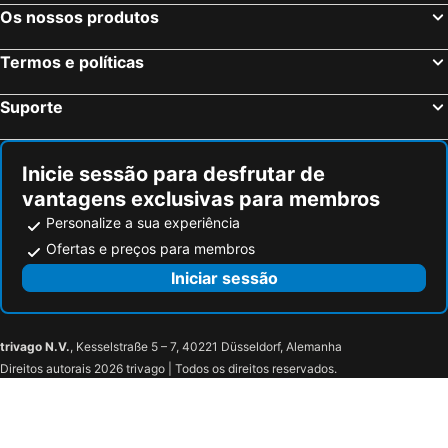
118 Hotel Macalister
Travelodge Georgetown
Os nossos produtos
Zoom Hotel
Summer Tree Hotel Penang
Termos e políticas
Q Collection Macalister formerly known as Apple Hotel Penang
The Century Aigoh Hotel
Areca Hotel Penang
Frame Hotel
Suporte
Ke-Lan-Tan House
Kooning
88 Armenian
Hotel Penaga
Inicie sessão para desfrutar de
The Harbour
Nam Keng Hotel
vantagens exclusivas para membros
Muntri Grove
Yan Hotel
Personalize a sua experiência
Cititel Penang
Grand Inn Penang Road
Ofertas e preços para membros
Sunway Hotel Seberang Jaya
Mercure Penang Beach
Iniciar sessão
Victoria Garden Hotel
Royale Chulan Penang
Swing & Pillows - 87 Muntri, Penang
trivago N.V.
, Kesselstraße 5 – 7, 40221 Düsseldorf, Alemanha
Direitos autorais 2026 trivago | Todos os direitos reservados.