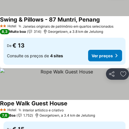
Swing & Pillows - 87 Muntri, Penang
Hotel
Janelas originais de patrimônio em quartos selecionados
2 Estrelas
8,3
Muito boa
314
Georgetown, a 3.8 km de Jelutong
€ 13
De
Consulte os preços de
4 sites
Ver preços
Partilhar
Ad
Rope Walk Guest House
Hotel
Interior artístico e criativo
2 Estrelas
7,6
Boa
1.752
Georgetown, a 3.4 km de Jelutong