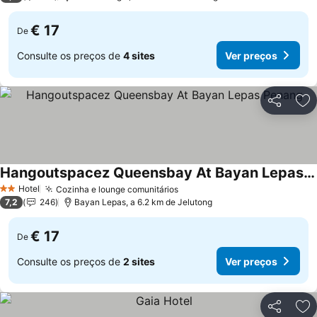
€ 17
De
Consulte os preços de
4 sites
Ver preços
Partilhar
Ad
Hangoutspacez Queensbay At Bayan Lepas Penang
Hotel
Cozinha e lounge comunitários
2 Estrelas
7,2
246
Bayan Lepas, a 6.2 km de Jelutong
€ 17
De
Consulte os preços de
2 sites
Ver preços
Partilhar
Ad