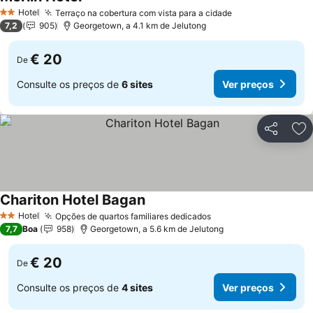
Hotel
Terraço na cobertura com vista para a cidade
2 Estrelas
7,2
905
Georgetown, a 4.1 km de Jelutong
€ 20
De
Consulte os preços de
6 sites
Ver preços
Partilhar
Ad
Chariton Hotel Bagan
Hotel
Opções de quartos familiares dedicados
2 Estrelas
7,7
Boa
958
Georgetown, a 5.6 km de Jelutong
€ 20
De
Consulte os preços de
4 sites
Ver preços