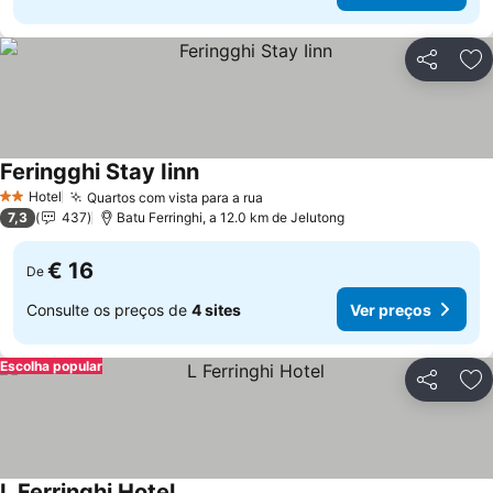
Partilhar
Ad
Feringghi Stay Iinn
Hotel
Quartos com vista para a rua
2 Estrelas
7,3
437
Batu Ferringhi, a 12.0 km de Jelutong
€ 16
De
Consulte os preços de
4 sites
Ver preços
Escolha popular
Partilhar
Ad
L Ferringhi Hotel