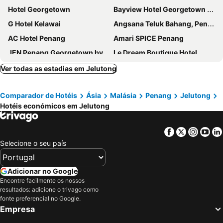
Hotel Georgetown
Bayview Hotel Georgetown Penang
G Hotel Kelawai
Angsana Teluk Bahang, Penang
AC Hotel Penang
Amari SPICE Penang
JEN Penang Georgetown by Shangri-La
Le Dream Boutique Hotel
SAVV HOTEL
乔治市世纪酒店 The Century Boutique Hotel George Town
Ver todas as estadias em Jelutong
Thirty Three Stewart Houze
Eastern & Oriental Hotel
Comparador de Hotéis
Ásia
Malásia
Penang
Jelutong
Hompton Hotel by the Beach
Flamingo Hotel by the Beach, Penang
Hotéis económicos em Jelutong
Gaia Hotel
iStay
Courtyard by Marriott Penang
Citadines Connect Bertam Georgetown Penang
Facebook
Twitter
Insta
Yo
Reunion Carnarvon
Cintra House
Selecione o seu país
Museum Hotel
Chulia Heritage Hotel
OZO George Town Penang
Mclane Boutique Hotel
Adicionar no Google
Encontre facilmente os nossos
The Millen Penang, Autograph Collection
Ascott Gurney Penang
resultados: adicione o trivago como
Jazz Hotel Penang
Roomies Suites
fonte preferencial no Google.
Empresa
Eureka Hotel Penang
Old Penang Heritage Inn