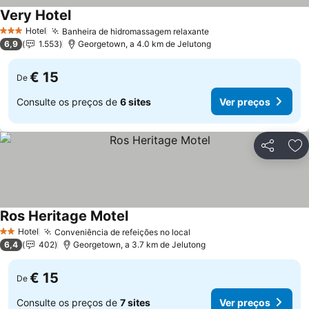
Very Hotel
Hotel
Banheira de hidromassagem relaxante
3 Estrelas
6,9
1.553
Georgetown, a 4.0 km de Jelutong
€ 15
De
Consulte os preços de
6 sites
Ver preços
Partilhar
Ad
Ros Heritage Motel
Hotel
Conveniência de refeições no local
2 Estrelas
6,4
402
Georgetown, a 3.7 km de Jelutong
€ 15
De
Consulte os preços de
7 sites
Ver preços