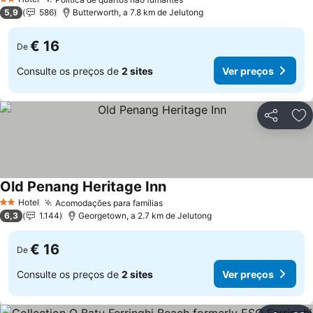
2 Estrelas
5,9
586
Butterworth, a 7.8 km de Jelutong
€ 16
De
Consulte os preços de
2 sites
Ver preços
Partilhar
Ad
Old Penang Heritage Inn
Hotel
Acomodações para famílias
2 Estrelas
6,3
1.144
Georgetown, a 2.7 km de Jelutong
€ 16
De
Consulte os preços de
2 sites
Ver preços