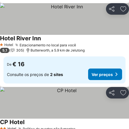
Partilhar
Ad
Hotel River Inn
Hotel
Estacionamento no local para você
1 Estrelas
5,1
305
Butterworth, a 5.9 km de Jelutong
€ 16
De
Consulte os preços de
2 sites
Ver preços
Partilhar
Ad
CP Hotel
Hotel
Política de quartos não fumantes