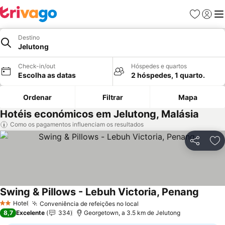
Favoritos
Iniciar
Me
Destino
Jelutong
Check-in/out
Hóspedes e quartos
Escolha as datas
2 hóspedes, 1 quarto.
Ordenar
Filtrar
Mapa
Hotéis económicos em Jelutong, Malásia
Como os pagamentos influenciam os resultados
Partilhar
Ad
Swing & Pillows - Lebuh Victoria, Penang
Hotel
Conveniência de refeições no local
2 Estrelas
8,7
Excelente
334
Georgetown, a 3.5 km de Jelutong