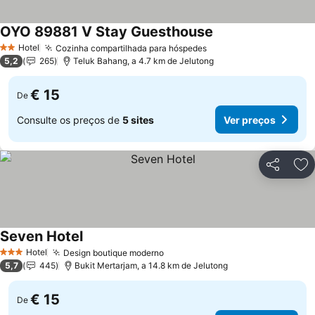
OYO 89881 V Stay Guesthouse
Hotel
Cozinha compartilhada para hóspedes
2 Estrelas
5,2
265
Teluk Bahang, a 4.7 km de Jelutong
€ 15
De
Consulte os preços de
5 sites
Ver preços
Partilhar
Ad
Seven Hotel
Hotel
Design boutique moderno
3 Estrelas
5,7
445
Bukit Mertarjam, a 14.8 km de Jelutong
€ 15
De