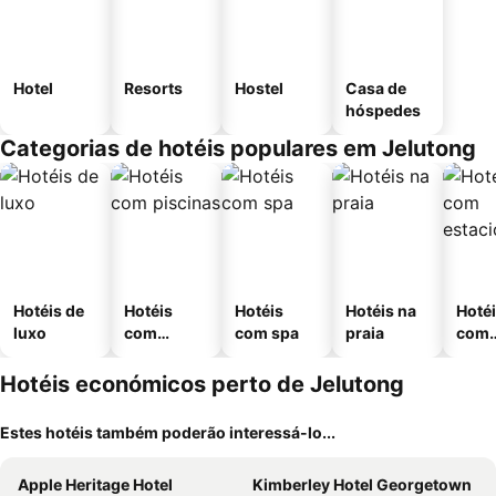
Hotel
Resorts
Hostel
Casa de
hóspedes
Categorias de hotéis populares em Jelutong
Hotéis de
Hotéis
Hotéis
Hotéis na
Hoté
luxo
com
com spa
praia
com
piscinas
esta
ment
Hotéis económicos perto de Jelutong
Estes hotéis também poderão interessá-lo...
Apple Heritage Hotel
Kimberley Hotel Georgetown