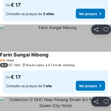
€ 17
De
Consulte os preços de
2 sites
Ver preços
Partilhar
Ad
Farin Sungai Nibong
Hotel
2 Estrelas
6,2
284
Bayan Lepas, a 5.7 km de Jelutong
€ 17
De
Consulte os preços de
1 site
Ver preços
Partilhar
Ad