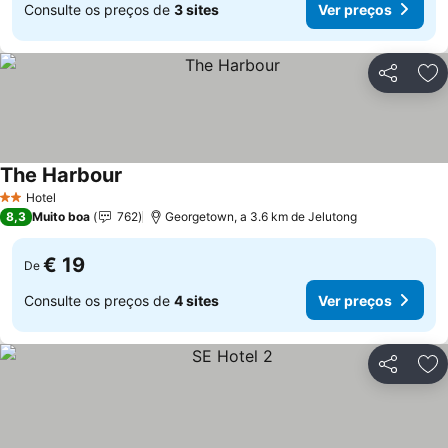
Consulte os preços de
3 sites
Ver preços
Partilhar
Ad
The Harbour
Hotel
2 Estrelas
8,3
Muito boa
762
Georgetown, a 3.6 km de Jelutong
€ 19
De
Consulte os preços de
4 sites
Ver preços
Partilhar
Ad