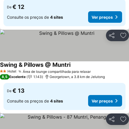
€ 12
De
Consulte os preços de
4 sites
Ver preços
Partilhar
Ad
Swing & Pillows @ Muntri
Hotel
Área de lounge compartilhada para relaxar
2 Estrelas
8,5
Excelente
1.143
Georgetown, a 3.8 km de Jelutong
€ 13
De
Consulte os preços de
4 sites
Ver preços
Partilhar
Ad