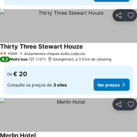
Partilhar
Ad
Thirty Three Stewart Houze
Hotel
Alojamentos chiques estilo cubículo
2 Estrelas
8,2
Muito boa
1.147
Georgetown, a 3.9 km de Jelutong
€ 20
De
Consulte os preços de
3 sites
Ver preços
Partilhar
Ad
Merlin Hotel