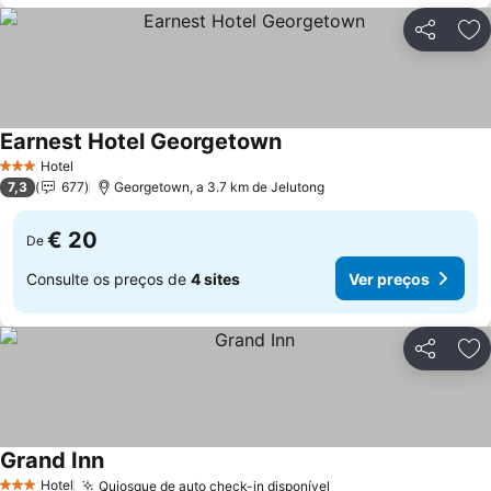
Partilhar
Ad
Earnest Hotel Georgetown
Hotel
3 Estrelas
7,3
677
Georgetown, a 3.7 km de Jelutong
€ 20
De
Consulte os preços de
4 sites
Ver preços
Partilhar
Ad
Grand Inn
Hotel
Quiosque de auto check-in disponível