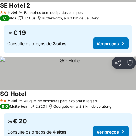
SE Hotel 2
Hotel
Banheiros bem equipados e limpos
2 Estrelas
7,5
Boa
1.506
Butterworth, a 6.0 km de Jelutong
€ 19
De
Consulte os preços de
3 sites
Ver preços
Partilhar
Ad
SO Hotel
Hotel
Aluguel de bicicletas para explorar a região
2 Estrelas
8,0
Muito boa
2.820
Georgetown, a 2.8 km de Jelutong
€ 20
De
Consulte os preços de
4 sites
Ver preços