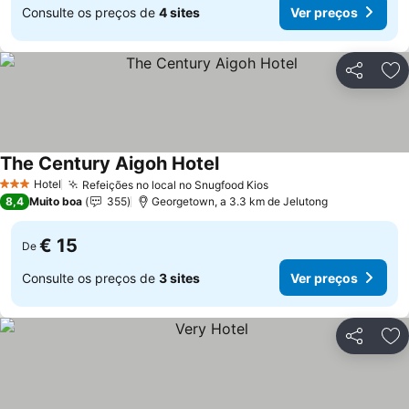
Consulte os preços de
4 sites
Ver preços
Partilhar
Ad
The Century Aigoh Hotel
Hotel
Refeições no local no Snugfood Kios
3 Estrelas
8,4
Muito boa
355
Georgetown, a 3.3 km de Jelutong
€ 15
De
Consulte os preços de
3 sites
Ver preços
Partilhar
Ad