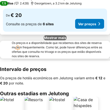
3 Estrelas
7,5
Boa
2.428
Georgetown, a 3.2 km de Jelutong
€ 20
De
Consulte os preços de
6 sites
Ver preços
Mostrar mais
Os preços e a disponibilidade que recebemos dos sites de reserva
mudam frequentemente. Como tal, pode haver diferenças entre as
ofertas que consulta no trivago e os preços que estão disponíveis
nos sites de reserva.
Intervalo de preços
Os preços de hotéis económicos em Jelutong variam entre
‎€ 12
e
‎€ 20
por noite.
Outras estadias em Jelutong