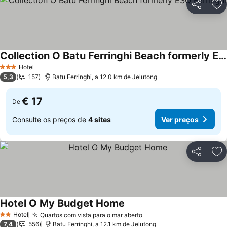
Partilhar
Ad
Collection O Batu Ferringhi Beach formerly ESQ Ferringhi
Hotel
3 Estrelas
5,3
157
Batu Ferringhi, a 12.0 km de Jelutong
€ 17
De
Consulte os preços de
4 sites
Ver preços
Partilhar
Ad
Hotel O My Budget Home
Hotel
Quartos com vista para o mar aberto
2 Estrelas
7,4
556
Batu Ferringhi, a 12.1 km de Jelutong