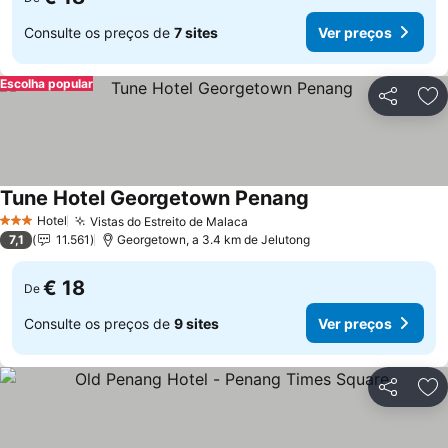
Consulte os preços de
7 sites
Ver preços
Escolha popular
Partilhar
Ad
Tune Hotel Georgetown Penang
Hotel
Vistas do Estreito de Malaca
3 Estrelas
7,1
11.561
Georgetown, a 3.4 km de Jelutong
€ 18
De
Consulte os preços de
9 sites
Ver preços
Partilhar
Ad