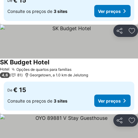
€ 15
De
Consulte os preços de
3 sites
Ver preços
Partilhar
Ad
SK Budget Hotel
Hotel
Opções de quartos para famílias
4,6
81
Georgetown, a 1.0 km de Jelutong
€ 15
De
Consulte os preços de
3 sites
Ver preços
Partilhar
Ad