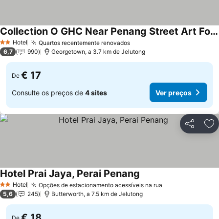
Collection O GHC Near Penang Street Art Formerly Queen City Hotel
Hotel
Quartos recentemente renovados
2 Estrelas
6,7
990
Georgetown, a 3.7 km de Jelutong
€ 17
De
Consulte os preços de
4 sites
Ver preços
Partilhar
Ad
Hotel Prai Jaya, Perai Penang
Hotel
Opções de estacionamento acessíveis na rua
2 Estrelas
5,6
245
Butterworth, a 7.5 km de Jelutong
€ 18
De