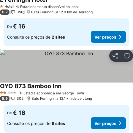
Hotel
Estacionamento disponível no local
1 Estrelas
6,7
396
Batu Ferringhi, a 12.0 km de Jelutong
€ 16
De
Consulte os preços de
2 sites
Ver preços
Partilhar
Ad
OYO 873 Bamboo Inn
Hotel
Estadia econômica em George Town
2 Estrelas
5,9
302
Batu Ferringhi, a 12.1 km de Jelutong
€ 16
De
Consulte os preços de
6 sites
Ver preços