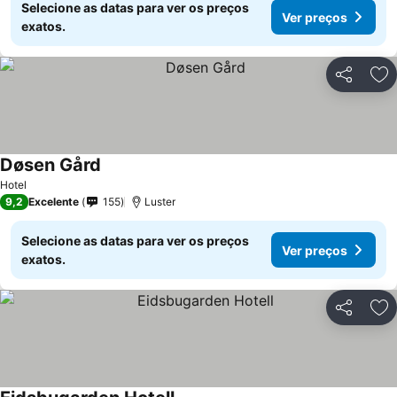
Selecione as datas para ver os preços
Ver preços
exatos.
Partilhar
Ad
Døsen Gård
Hotel
9,2
Excelente
155
Luster
Selecione as datas para ver os preços
Ver preços
exatos.
Partilhar
Ad