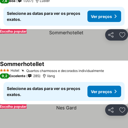
7,8
Boa
1.007
Luster
Selecione as datas para ver os preços
Ver preços
exatos.
Escolha popular
Partilhar
Ad
Sommerhotellet
Hotel
Quartos charmosos e decorados individualmente
3 Estrelas
9,2
Excelente
285
Vang
Selecione as datas para ver os preços
Ver preços
exatos.
Escolha popular
Partilhar
Ad