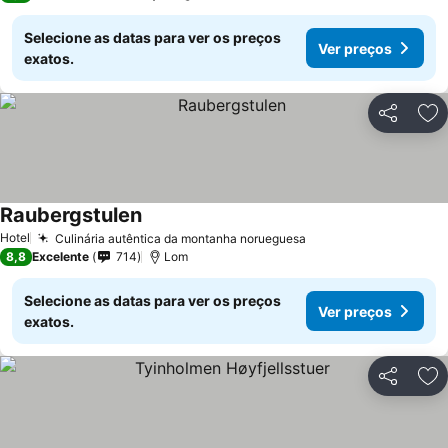
Selecione as datas para ver os preços
Ver preços
exatos.
Partilhar
Ad
Raubergstulen
Hotel
Culinária autêntica da montanha norueguesa
8,8
Excelente
714
Lom
Selecione as datas para ver os preços
Ver preços
exatos.
Partilhar
Ad