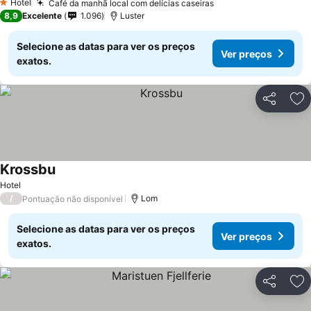
Hotel
Café da manhã local com delícias caseiras
1 Estrelas
8,9
Excelente
1.096
Luster
Selecione as datas para ver os preços
Ver preços
exatos.
Partilhar
Ad
Krossbu
Hotel
/
Lom
Pontuação não disponível
Selecione as datas para ver os preços
Ver preços
exatos.
Partilhar
Ad