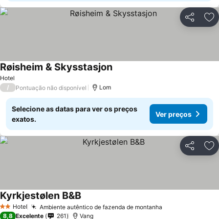
Partilhar
Ad
Røisheim & Skysstasjon
Hotel
/
Lom
Pontuação não disponível
Selecione as datas para ver os preços
Ver preços
exatos.
Partilhar
Ad
Kyrkjestølen B&B
Hotel
Ambiente autêntico de fazenda de montanha
2 Estrelas
8,8
Excelente
261
Vang