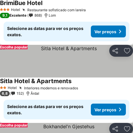
BrimiBue Hotel
Hotel
Restaurante sofisticado com lareira
3 Estrelas
9,1
Excelente
868
Lom
Selecione as datas para ver os preços
Ver preços
exatos.
Escolha popular
Partilhar
Ad
Sitla Hotel & Apartments
Hotel
Interiores modernos e renovados
2 Estrelas
6,8
152
Årdal
Selecione as datas para ver os preços
Ver preços
exatos.
Escolha popular
Partilhar
Ad