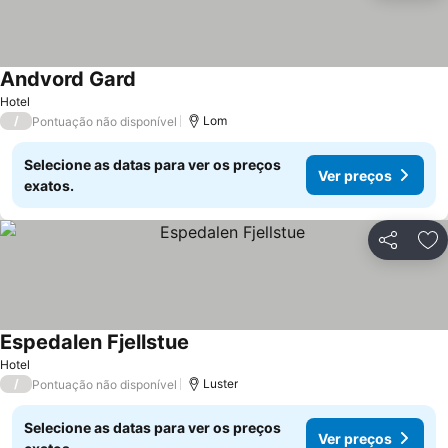
Andvord Gard
Hotel
/
Lom
Pontuação não disponível
Selecione as datas para ver os preços
Ver preços
exatos.
Partilhar
Ad
Espedalen Fjellstue
Hotel
/
Luster
Pontuação não disponível
Selecione as datas para ver os preços
Ver preços