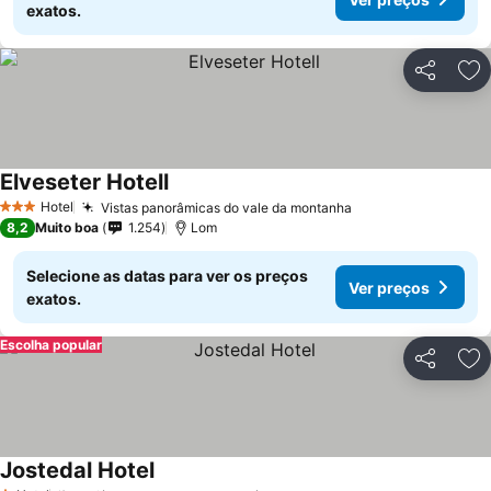
exatos.
Partilhar
Ad
Elveseter Hotell
Hotel
Vistas panorâmicas do vale da montanha
3 Estrelas
8,2
Muito boa
1.254
Lom
Selecione as datas para ver os preços
Ver preços
exatos.
Escolha popular
Partilhar
Ad
Jostedal Hotel