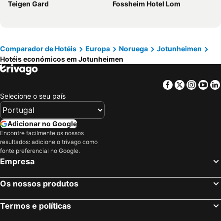
Teigen Gard
Fossheim Hotel Lom
Comparador de Hotéis
Europa
Noruega
Jotunheimen
Hotéis económicos em Jotunheimen
Facebook
Twitter
Insta
Yo
Selecione o seu país
Adicionar no Google
Encontre facilmente os nossos
resultados: adicione o trivago como
fonte preferencial no Google.
Empresa
Os nossos produtos
Termos e políticas