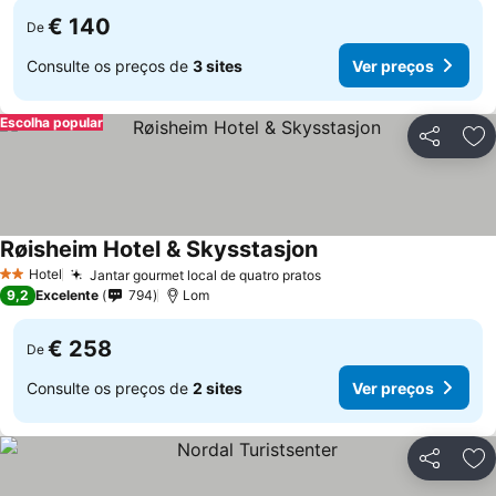
€ 140
De
Consulte os preços de
3 sites
Ver preços
Escolha popular
Partilhar
Ad
Røisheim Hotel & Skysstasjon
Hotel
Jantar gourmet local de quatro pratos
2 Estrelas
9,2
Excelente
794
Lom
€ 258
De
Consulte os preços de
2 sites
Ver preços
Partilhar
Ad