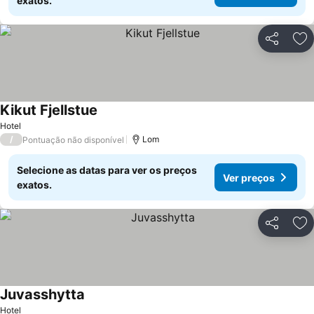
exatos.
Partilhar
Ad
Kikut Fjellstue
Hotel
/
Lom
Pontuação não disponível
Selecione as datas para ver os preços
Ver preços
exatos.
Partilhar
Ad
Juvasshytta
Hotel