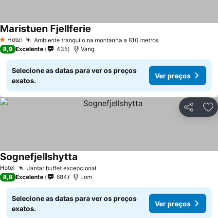
Maristuen Fjellferie
Hotel
Ambiente tranquilo na montanha a 810 metros
1 Estrelas
8,9
Excelente
435
Vang
Selecione as datas para ver os preços
Ver preços
exatos.
Partilhar
Ad
Sognefjellshytta
Hotel
Jantar buffet excepcional
8,8
Excelente
684
Lom
Selecione as datas para ver os preços
Ver preços
exatos.