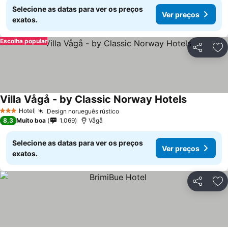
Selecione as datas para ver os preços
Ver preços
exatos.
Escolha popular
Partilhar
Ad
Villa Vågå - by Classic Norway Hotels
Hotel
Design norueguês rústico
3 Estrelas
8,3
Muito boa
1.069
Vågå
Selecione as datas para ver os preços
Ver preços
exatos.
Partilhar
Ad