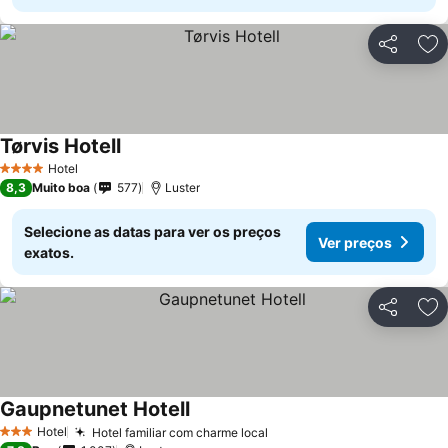
Partilhar
Ad
Tørvis Hotell
Hotel
4 Estrelas
8,3
Muito boa
577
Luster
Selecione as datas para ver os preços
Ver preços
exatos.
Partilhar
Ad
Gaupnetunet Hotell
Hotel
Hotel familiar com charme local
3 Estrelas