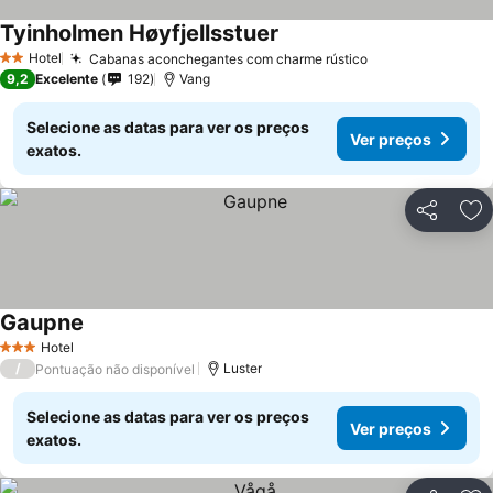
Tyinholmen Høyfjellsstuer
Hotel
Cabanas aconchegantes com charme rústico
2 Estrelas
9,2
Excelente
192
Vang
Selecione as datas para ver os preços
Ver preços
exatos.
Partilhar
Ad
Gaupne
Hotel
3 Estrelas
/
Luster
Pontuação não disponível
Selecione as datas para ver os preços
Ver preços
exatos.