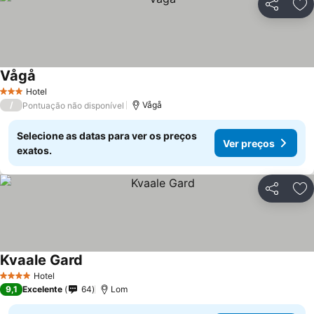
Partilhar
Ad
Vågå
Hotel
3 Estrelas
/
Vågå
Pontuação não disponível
Selecione as datas para ver os preços
Ver preços
exatos.
Partilhar
Ad
Kvaale Gard
Hotel
4 Estrelas
9,1
Excelente
64
Lom