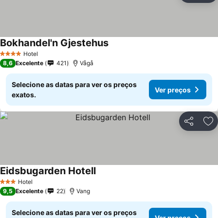
Bokhandel'n Gjestehus
Hotel
4 Estrelas
8,6
Excelente
421
Vågå
Selecione as datas para ver os preços
Ver preços
exatos.
Partilhar
Ad
Eidsbugarden Hotell
Hotel
3 Estrelas
9,5
Excelente
22
Vang
Selecione as datas para ver os preços
Ver preços