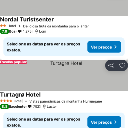
Nordal Turistsenter
Hotel
Deliciosa truta da montanha para o jantar
2 Estrelas
7,8
Boa
1.275
Lom
Selecione as datas para ver os preços
Ver preços
exatos.
Escolha popular
Partilhar
Ad
Turtagrø Hotel
Hotel
Vistas panorâmicas da montanha Hurrungane
4 Estrelas
8,8
Excelente
792
Luster
Selecione as datas para ver os preços
Ver preços
exatos.