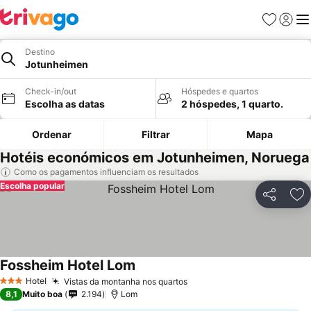
Favoritos
Iniciar
Me
Destino
Jotunheimen
Check-in/out
Hóspedes e quartos
Escolha as datas
2 hóspedes, 1 quarto.
Ordenar
Filtrar
Mapa
Hotéis económicos em Jotunheimen, Noruega
Como os pagamentos influenciam os resultados
Escolha popular
Partilhar
Ad
Fossheim Hotel Lom
Hotel
Vistas da montanha nos quartos
3 Estrelas
8,1
Muito boa
2.194
Lom