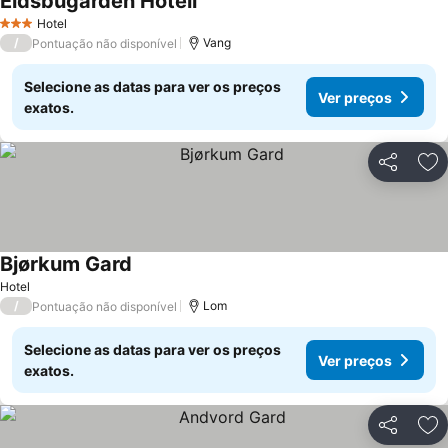
Eidsbugarden Hotell
Hotel
3 Estrelas
/
Vang
Pontuação não disponível
Selecione as datas para ver os preços
Ver preços
exatos.
Partilhar
Ad
Bjørkum Gard
Hotel
/
Lom
Pontuação não disponível
Selecione as datas para ver os preços
Ver preços
exatos.
Partilhar
Ad