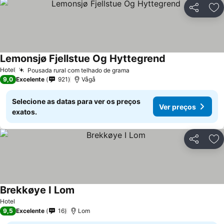
Partilhar
Ad
Lemonsjø Fjellstue Og Hyttegrend
Hotel
Pousada rural com telhado de grama
9,0
Excelente
921
Vågå
Selecione as datas para ver os preços
Ver preços
exatos.
Partilhar
Ad
Brekkøye I Lom
Hotel
9,5
Excelente
16
Lom