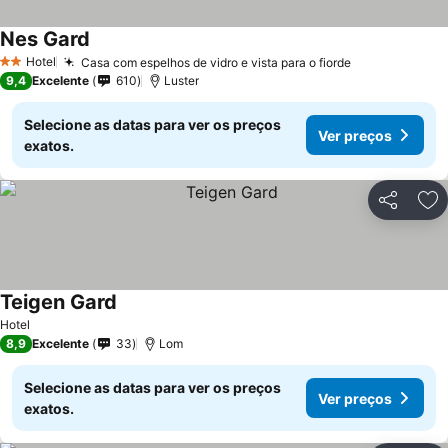
Nes Gard
Hotel
Casa com espelhos de vidro e vista para o fiorde
2 Estrelas
9,4
Excelente
610
Luster
Selecione as datas para ver os preços
Ver preços
exatos.
Partilhar
Ad
Teigen Gard
Hotel
8,9
Excelente
33
Lom
Selecione as datas para ver os preços
Ver preços
exatos.