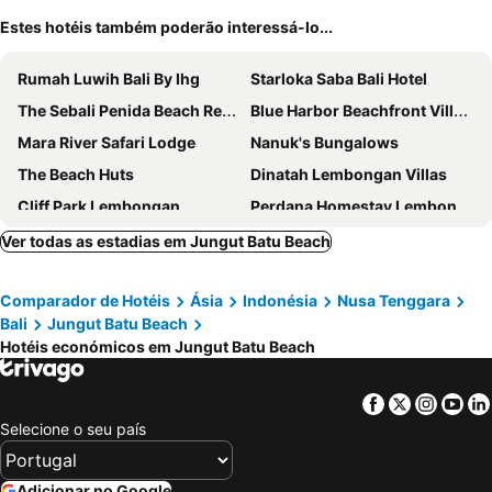
Estes hotéis também poderão interessá-lo...
Rumah Luwih Bali By Ihg
Starloka Saba Bali Hotel
The Sebali Penida Beach Resort
Blue Harbor Beachfront Villas & Resto
Mara River Safari Lodge
Nanuk's Bungalows
The Beach Huts
Dinatah Lembongan Villas
Cliff Park Lembongan
Perdana Homestay Lembongan
Pemedal Beach Resort
Batu Karang Lembongan Resort And Day Spa
Ver todas as estadias em Jungut Batu Beach
Nusa Indah Bungalow
Jenggala Hill
Comparador de Hotéis
Ásia
Indonésia
Nusa Tenggara
Seaside Huts Lembongan
Lembongan Cempaka Villa & Restaurant
Bali
Jungut Batu Beach
Dream Beach Kubu & SPA by ABM
Lotus Garden Huts
Hotéis económicos em Jungut Batu Beach
Sedok Jineng Villa
Sunset Garden Nusa Lembongan
Penida Bambu Green Villas
The Palm Grove Villas
Facebook
Twitter
Insta
Yo
Selecione o seu país
Tarci Bungalows Lembongan
Tamarind Beach Bungalows
Butterfly Villas Nusa Ceningan
Abian Huts Dream Beach Lembongan
Adicionar no Google