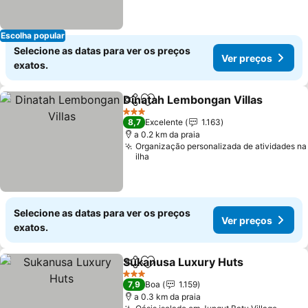
Escolha popular
Selecione as datas para ver os preços
Ver preços
exatos.
Dinatah Lembongan Villas
Partilhar
Adicionar aos favoritos
3 Estrelas
8,7
Excelente
1.163
a 0.2 km da praia
Organização personalizada de atividades na
ilha
Selecione as datas para ver os preços
Ver preços
exatos.
Sukanusa Luxury Huts
Partilhar
Adicionar aos favoritos
Ver
3 Estrelas
7,9
Boa
1.159
a 0.3 km da praia