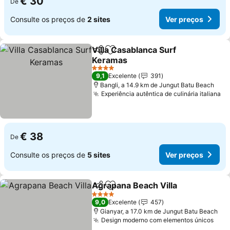
€ 30
De
Consulte os preços de
2 sites
Ver preços
Villa Casablanca Surf
Partilhar
Adicionar aos favoritos
Keramas
Ver preços
4 Estrelas
9,1
Excelente
391
Bangli, a 14.9 km de Jungut Batu Beach
Experiência autêntica de culinária italiana
Ve
€ 38
De
Consulte os preços de
5 sites
Ver preços
Agrapana Beach Villa
Partilhar
Adicionar aos favoritos
Ver 
4 Estrelas
9,0
Excelente
457
Gianyar, a 17.0 km de Jungut Batu Beach
Design moderno com elementos únicos
Ver 