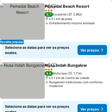
Pemedal Beach Resort
Partilhar
Adicionar aos favoritos
Ver
3 Estrelas
8,7
Excelente
2.982
a 0.1 km da praia
Entretenimento noturno animado
Ver preç
Escolha popular
Selecione as datas para ver os preços
Ver preços
exatos.
Nusa Indah Bungalow
Partilhar
Adicionar aos favoritos
Ver 
3 Estrelas
8,0
Muito boa
1.714
a 0.1 km de Centro da cidade
Bungalows tradicionais com confortos
modernos
Selecione as datas para ver os preços
Ver preços
exatos.