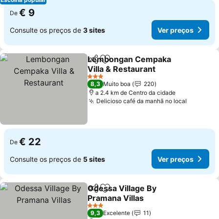
€ 9
De
Consulte os preços de
3 sites
Ver preços
Lembongan Cempaka
Partilhar
Adicionar aos favoritos
Villa & Restaurant
Ver preços
3 Estrelas
8,3
Muito boa
220
a 2.4 km de Centro da cidade
Delicioso café da manhã no local
Ver preç
€ 22
De
Consulte os preços de
5 sites
Ver preços
Odessa Village By
Partilhar
Adicionar aos favoritos
Pramana Villas
Ver preços
3 Estrelas
9,3
Excelente
11