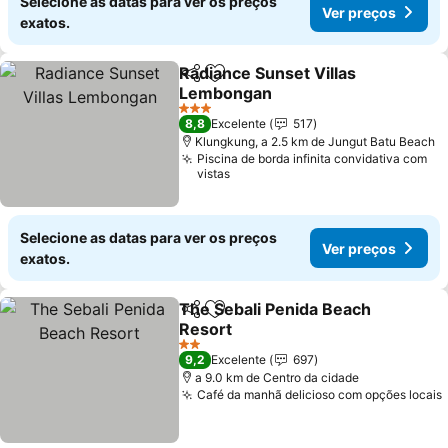
Selecione as datas para ver os preços
Ver preços
exatos.
Radiance Sunset Villas
Partilhar
Adicionar aos favoritos
Lembongan
Ver preços
3 Estrelas
8,8
Excelente
517
Klungkung, a 2.5 km de Jungut Batu Beach
Piscina de borda infinita convidativa com
vistas
Selecione as datas para ver os preços
Ver preços
exatos.
The Sebali Penida Beach
Partilhar
Adicionar aos favoritos
Resort
Ver preços
2 Estrelas
9,2
Excelente
697
a 9.0 km de Centro da cidade
Café da manhã delicioso com opções locais