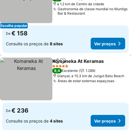
a 1.2 km de Centro da cidade
Gastronomia de classe mundial no Muntigs
Bar & Restaurant
Escolha popular
€ 158
De
Consulte os preços de
8 sites
Ver preços
Komaneka At Keramas
Partilhar
Adicionar aos favoritos
Ver
5 Estrelas
9,4
Excelente
1.289
Gianyar, a 15.3 km de Jungut Batu Beach
Áreas de estar externas espaçosas
Ver pre
€ 236
De
Consulte os preços de
4 sites
Ver preços