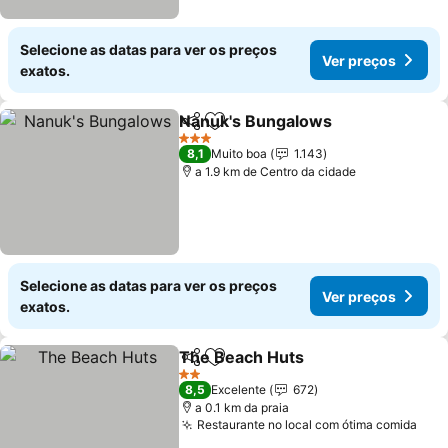
Selecione as datas para ver os preços
Ver preços
exatos.
Nanuk's Bungalows
Partilhar
Adicionar aos favoritos
Ver pr
3 Estrelas
8,1
Muito boa
1.143
a 1.9 km de Centro da cidade
Selecione as datas para ver os preços
Ver preços
exatos.
The Beach Huts
Partilhar
Adicionar aos favoritos
Ver preço
2 Estrelas
8,5
Excelente
672
a 0.1 km da praia
Restaurante no local com ótima comida
Ver