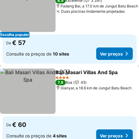
8,8
Excelente
3.391
Padang Bai, a 17.0 km de Jungut Batu Beach
Duas piscinas lindamente projetadas
Ver p
Escolha popular
€ 57
De
Consulte os preços de
10 sites
Ver preços
Bali Masari Villas And Spa
Partilhar
Adicionar aos favoritos
4 Estrelas
7,8
Boa
45
Gianyar, a 18.6 km de Jungut Batu Beach
€ 60
De
Consulte os preços de
4 sites
Ver preços