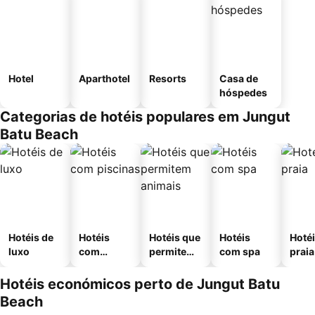
Hotel
Aparthotel
Resorts
Casa de
hóspedes
Categorias de hotéis populares em Jungut
Batu Beach
Hotéis de
Hotéis
Hotéis que
Hotéis
Hotéi
luxo
com
permitem
com spa
praia
piscinas
animais
Hotéis económicos perto de Jungut Batu
Beach