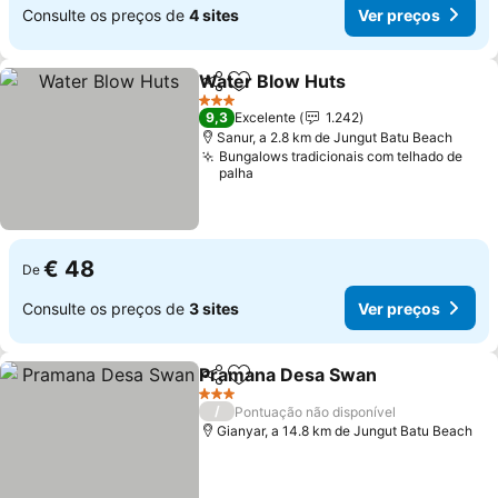
Consulte os preços de
4 sites
Ver preços
Water Blow Huts
Partilhar
Adicionar aos favoritos
Ver preço
3 Estrelas
9,3
Excelente
1.242
Sanur, a 2.8 km de Jungut Batu Beach
Bungalows tradicionais com telhado de
palha
€ 48
De
Consulte os preços de
3 sites
Ver preços
Pramana Desa Swan
Partilhar
Adicionar aos favoritos
Ver p
3 Estrelas
/
Pontuação não disponível
Gianyar, a 14.8 km de Jungut Batu Beach