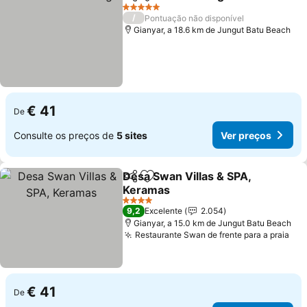
Partilhar
Adicionar aos favoritos
Ver p
5 Estrelas
/
Pontuação não disponível
Gianyar, a 18.6 km de Jungut Batu Beach
€ 41
De
Consulte os preços de
5 sites
Ver preços
Desa Swan Villas & SPA,
Partilhar
Adicionar aos favoritos
Keramas
Ver preços
4 Estrelas
9,2
Excelente
2.054
Gianyar, a 15.0 km de Jungut Batu Beach
Restaurante Swan de frente para a praia
Ver
€ 41
De