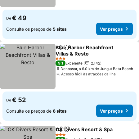
€ 49
De
Consulte os preços de
5 sites
Ver preços
Blue Harbor Beachfront
Partilhar
Adicionar aos favoritos
Villas & Resto
Ver preços
3 Estrelas
9,1
Excelente
2.142
Denpasar, a 6.0 km de Jungut Batu Beach
Acesso fácil às atrações da ilha
Ver preço
€ 52
De
Consulte os preços de
6 sites
Ver preços
OK Divers Resort & Spa
Partilhar
Adicionar aos favoritos
Ve
3 Estrelas