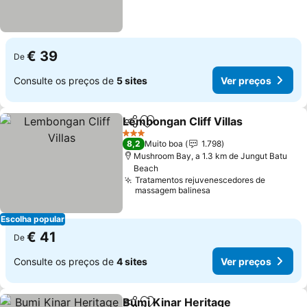
€ 39
De
Consulte os preços de
5 sites
Ver preços
Lembongan Cliff Villas
Partilhar
Adicionar aos favoritos
Ver
3 Estrelas
8,2
Muito boa
1.798
Mushroom Bay, a 1.3 km de Jungut Batu
Beach
Tratamentos rejuvenescedores de
massagem balinesa
Escolha popular
€ 41
De
Consulte os preços de
4 sites
Ver preços
Bumi Kinar Heritage