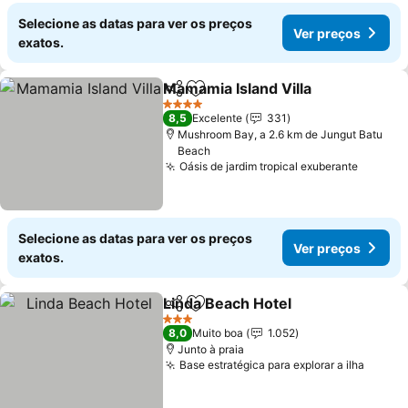
Selecione as datas para ver os preços
Ver preços
exatos.
Mamamia Island Villa
Partilhar
Adicionar aos favoritos
Ver p
4 Estrelas
8,5
Excelente
331
Mushroom Bay, a 2.6 km de Jungut Batu
Beach
Oásis de jardim tropical exuberante
Ver pr
Selecione as datas para ver os preços
Ver preços
exatos.
Linda Beach Hotel
Partilhar
Adicionar aos favoritos
Ver pre
3 Estrelas
8,0
Muito boa
1.052
Junto à praia
Base estratégica para explorar a ilha
Ver p