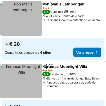
Poh Manis Lembongan
Partilhar
Adicionar aos favoritos
Ver
3 Estrelas
8,4
Muito boa
694
a 2.1 km de Centro da cidade
Culinária indonésia autêntica e ocidental
Ve
€ 28
De
Consulte os preços de
6 sites
Ver preços
Keramas Moonlight Villa
Partilhar
Adicionar aos favoritos
Ve
4 Estrelas
9,2
Excelente
402
Gianyar, a 14.8 km de Jungut Batu Beach
A poucos passos da praia de surfe de
Keramas