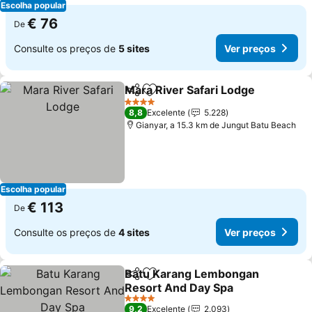
Escolha popular
€ 76
De
Consulte os preços de
5 sites
Ver preços
Mara River Safari Lodge
Partilhar
Adicionar aos favoritos
Ve
4 Estrelas
8,8
Excelente
5.228
Gianyar, a 15.3 km de Jungut Batu Beach
Escolha popular
€ 113
De
Consulte os preços de
4 sites
Ver preços
Batu Karang Lembongan
Partilhar
Adicionar aos favoritos
Resort And Day Spa
Ver preços
4 Estrelas
9,2
Excelente
2.093