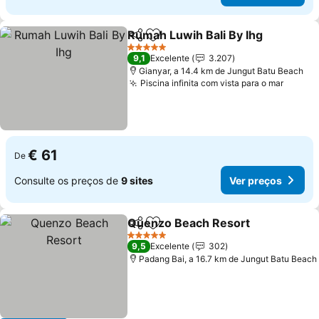
Rumah Luwih Bali By Ihg
Partilhar
Adicionar aos favoritos
V
5 Estrelas
9,1
Excelente
3.207
Gianyar, a 14.4 km de Jungut Batu Beach
Piscina infinita com vista para o mar
Ver pr
€ 61
De
Consulte os preços de
9 sites
Ver preços
Quenzo Beach Resort
Partilhar
Adicionar aos favoritos
Ver 
5 Estrelas
9,5
Excelente
302
Padang Bai, a 16.7 km de Jungut Batu Beach