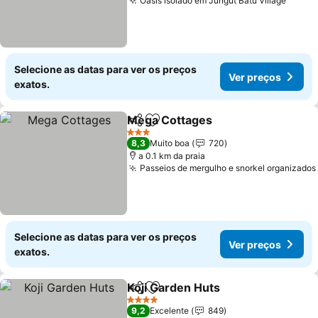
Oásis isolado em Jungut Batu Village
Ver p
Selecione as datas para ver os preços
Ver preços
exatos.
Mega Cottages
Partilhar
Adicionar aos favoritos
Ver preços
3 Estrelas
8,3
Muito boa
720
a 0.1 km da praia
Passeios de mergulho e snorkel organizados
Selecione as datas para ver os preços
Ver preços
exatos.
Koji Garden Huts
Partilhar
Adicionar aos favoritos
Ver preço
4 Estrelas
9,2
Excelente
849