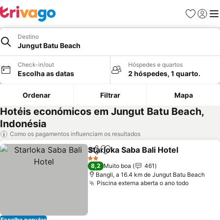
Favoritos
Iniciar
Me
Destino
Jungut Batu Beach
Check-in/out
Hóspedes e quartos
Escolha as datas
2 hóspedes, 1 quarto.
Ordenar
Filtrar
Mapa
Hotéis económicos em Jungut Batu Beach,
Indonésia
Como os pagamentos influenciam os resultados
Starloka Saba Bali Hotel
Partilhar
Adicionar aos favoritos
Ve
2 Estrelas
8,2
Muito boa
461
Bangli, a 16.4 km de Jungut Batu Beach
Piscina externa aberta o ano todo
Ver pre
Escolha popular