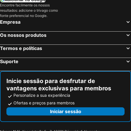
Secret Point Huts
Tigerlillys Boutique Hotel
Encontre facilmente os nossos
Oka 7 Bungalow
Lembongan Made Inn
resultados: adicione o trivago como
fonte preferencial no Google.
Jona Bungalow
Pondok Wisata Widi
Empresa
Jukung Dive Resort Penida
Scoobydoo Bungalow
Casa Coco
Tropical Garden by TANIS
Os nossos produtos
Full Moon Bungalows
Sari Nusa Inn
Termos e políticas
Lembongan Cliff Villas
Naradas Mushroom Beach
Suba Homestay
Warisan Villa By Reccoma
Suporte
Mamamia Island Villa
Sunset Coin Lembongan
Hotel Arsa Santhi Nusa Penida
Penida Sunset Ocean View Bungalows
Inicie sessão para desfrutar de
Semabu Hills Hotel Nusa Penida
Coco Resort Penida
vantagens exclusivas para membros
Radjes Bungalow Nusa Penida
The Sankara Beach Resort - Nusa Penida
Personalize a sua experiência
Serangan Inn Mimba
Ofertas e preços para membros
Iniciar sessão