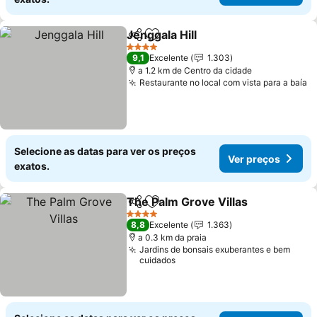
Jenggala Hill
Partilhar
Adicionar aos favoritos
Ver preços
4 Estrelas
9,1
Excelente
1.303
a 1.2 km de Centro da cidade
Restaurante no local com vista para a baía
V
Selecione as datas para ver os preços
Ver preços
exatos.
The Palm Grove Villas
Partilhar
Adicionar aos favoritos
Ver 
4 Estrelas
8,8
Excelente
1.363
a 0.3 km da praia
Jardins de bonsais exuberantes e bem
cuidados