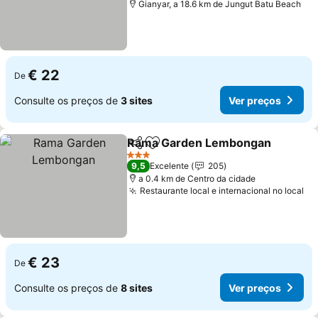
Gianyar, a 18.6 km de Jungut Batu Beach
€ 22
De
Consulte os preços de
3 sites
Ver preços
Rama Garden Lembongan
Partilhar
Adicionar aos favoritos
3 Estrelas
9,5
Excelente
205
a 0.4 km de Centro da cidade
Restaurante local e internacional no local
Ve
€ 23
De
Consulte os preços de
8 sites
Ver preços