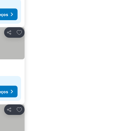
eços
Adicionar aos favoritos
Partilhar
eços
Adicionar aos favoritos
Partilhar