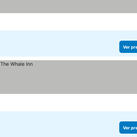
Ver pr
Ver pr