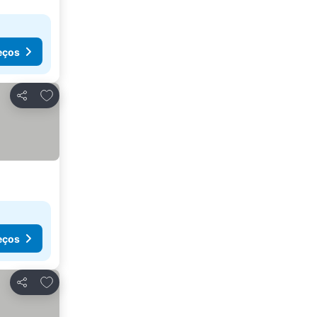
eços
Adicionar aos favoritos
Partilhar
eços
Adicionar aos favoritos
Partilhar