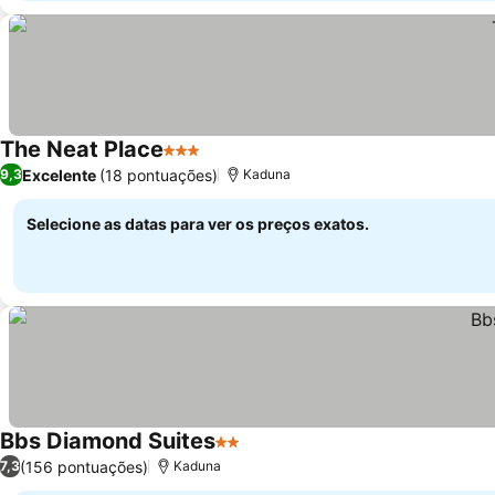
The Neat Place
3 Estrelas
Ver preços
Excelente
(18 pontuações)
9,3
Kaduna
Selecione as datas para ver os preços exatos.
Bbs Diamond Suites
2 Estrelas
Ver preços
(156 pontuações)
7,3
Kaduna