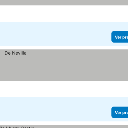
Ver pr
Ver pr