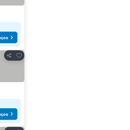
eços
Adicionar aos favoritos
Partilhar
eços