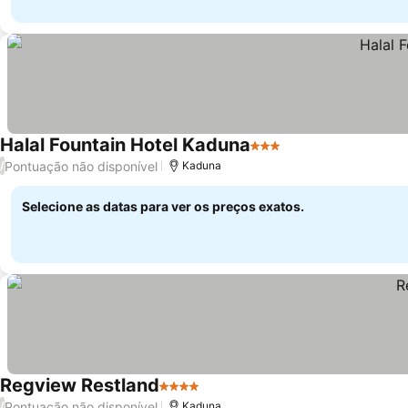
Halal Fountain Hotel Kaduna
3 Estrelas
Ver preços
Pontuação não disponível
/
Kaduna
Selecione as datas para ver os preços exatos.
Regview Restland
4 Estrelas
Ver preços
Pontuação não disponível
/
Kaduna