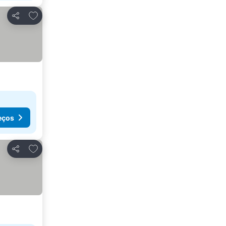
Adicionar aos favoritos
Partilhar
eços
Adicionar aos favoritos
Partilhar