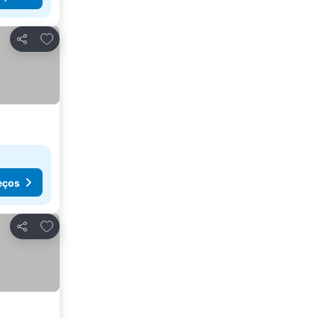
Adicionar aos favoritos
Partilhar
eços
Adicionar aos favoritos
Partilhar