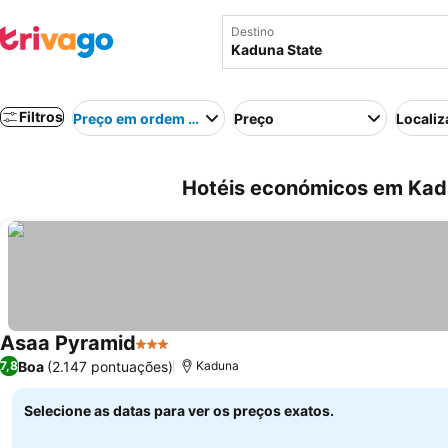
Destino
Filtros
Preço em ordem crescente
Preço
Localiz
Hotéis económicos em Kadu
Asaa Pyramid
3 Estrelas
Ver preços
Boa
(2.147 pontuações)
7,8
Kaduna
Selecione as datas para ver os preços exatos.