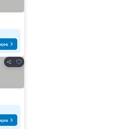
eços
Adicionar aos favoritos
Partilhar
eços