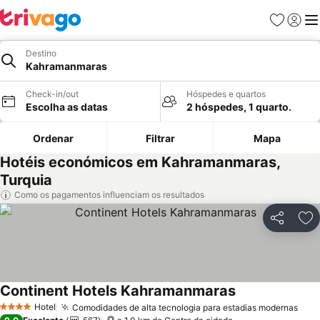
Favoritos
Iniciar
Me
Destino
Kahramanmaras
Check-in/out
Hóspedes e quartos
Escolha as datas
2 hóspedes, 1 quarto.
Ordenar
Filtrar
Mapa
Hotéis económicos em Kahramanmaras,
Turquia
Como os pagamentos influenciam os resultados
Partilhar
Ad
Continent Hotels Kahramanmaras
Ver preços
Hotel
Comodidades de alta tecnologia para estadias modernas
Ver
4 Estrelas