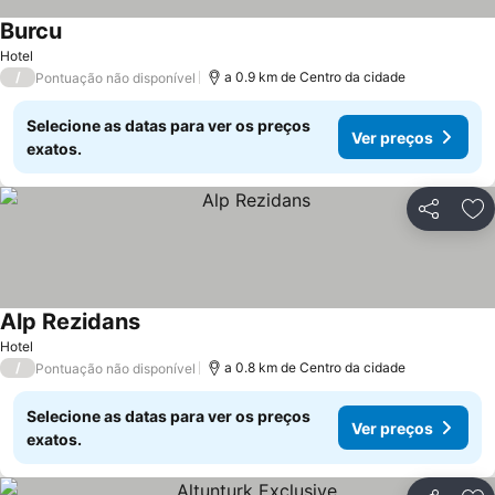
Burcu
Ver preços
Hotel
/
a 0.9 km de Centro da cidade
Pontuação não disponível
Selecione as datas para ver os preços
Ver preços
exatos.
Partilhar
Ad
Alp Rezidans
Ver preços
Hotel
/
a 0.8 km de Centro da cidade
Pontuação não disponível
Selecione as datas para ver os preços
Ver preços
exatos.