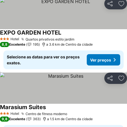
Partilhar
Ad
EXPO GARDEN HOTEL
Ver preços
Hotel
Quartos privativos estilo jardim
Ver preços
3 Estrelas
8,8
Excelente
195
a 3.6 km de Centro da cidade
Selecione as datas para ver os preços
Ver preços
exatos.
Partilhar
Ad
Marasium Suites
Ver preços
Hotel
Centro de fitness moderno
Ver preços
3 Estrelas
9,8
Excelente
363
a 1.5 km de Centro da cidade