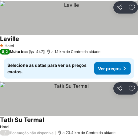
Partilhar
Ad
Laville
Ver preços
Hotel
1 Estrelas
8,2
Muito boa
447
a 1.1 km de Centro da cidade
Selecione as datas para ver os preços
Ver preços
exatos.
Partilhar
Ad
Tatlı Su Termal
Ver preços
Hotel
/
a 23.4 km de Centro da cidade
Pontuação não disponível