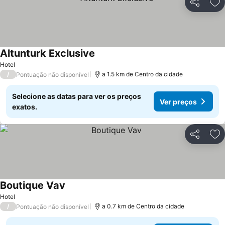
Partilhar
Ad
Altunturk Exclusive
Ver preços
Hotel
/
a 1.5 km de Centro da cidade
Pontuação não disponível
Selecione as datas para ver os preços
Ver preços
exatos.
Partilhar
Ad
Boutique Vav
Ver preços
Hotel
/
a 0.7 km de Centro da cidade
Pontuação não disponível