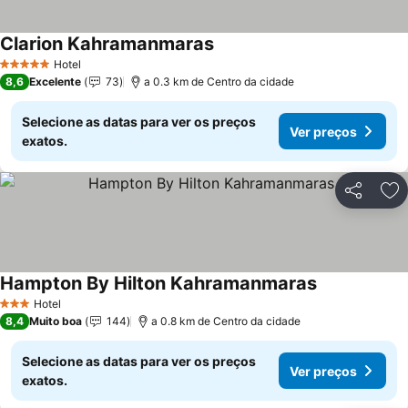
Clarion Kahramanmaras
Ver preços
Hotel
5 Estrelas
8,6
Excelente
73
a 0.3 km de Centro da cidade
Selecione as datas para ver os preços
Ver preços
exatos.
Partilhar
Ad
Hampton By Hilton Kahramanmaras
Ver preços
Hotel
3 Estrelas
8,4
Muito boa
144
a 0.8 km de Centro da cidade
Selecione as datas para ver os preços
Ver preços
exatos.