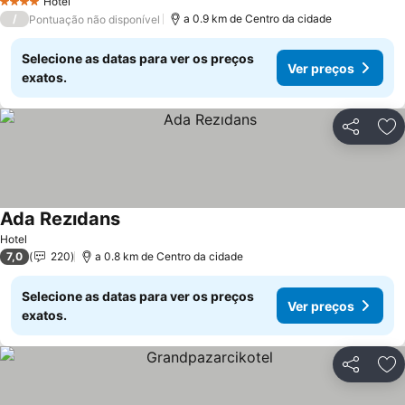
Hotel
4 Estrelas
/
a 0.9 km de Centro da cidade
Pontuação não disponível
Selecione as datas para ver os preços
Ver preços
exatos.
Partilhar
Ad
Ada Rezıdans
Ver preços
Hotel
7,0
220
a 0.8 km de Centro da cidade
Selecione as datas para ver os preços
Ver preços
exatos.
Partilhar
Ad