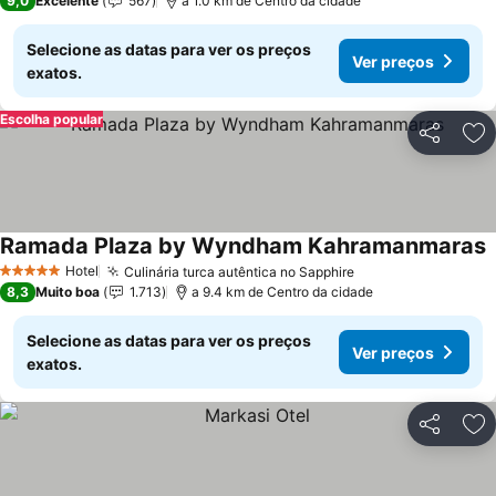
9,0
Excelente
567
a 1.0 km de Centro da cidade
Selecione as datas para ver os preços
Ver preços
exatos.
Escolha popular
Partilhar
Ad
Ramada Plaza by Wyndham Kahramanmaras
V
Hotel
Culinária turca autêntica no Sapphire
Ver preços
5 Estrelas
8,3
Muito boa
1.713
a 9.4 km de Centro da cidade
Selecione as datas para ver os preços
Ver preços
exatos.
Partilhar
Ad