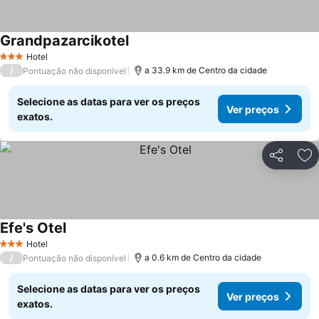
Grandpazarcikotel
Ver preços
Hotel
3 Estrelas
/
a 33.9 km de Centro da cidade
Pontuação não disponível
Selecione as datas para ver os preços
Ver preços
exatos.
Partilhar
Ad
Efe's Otel
Ver preços
Hotel
3 Estrelas
/
a 0.6 km de Centro da cidade
Pontuação não disponível
Selecione as datas para ver os preços
Ver preços
exatos.