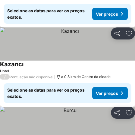
Selecione as datas para ver os preços
Ver preços
exatos.
Partilhar
Ad
Kazancı
Ver preços
Hotel
/
a 0.8 km de Centro da cidade
Pontuação não disponível
Selecione as datas para ver os preços
Ver preços
exatos.
Partilhar
Ad