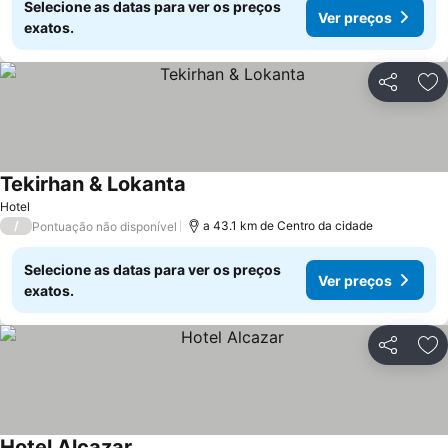
Selecione as datas para ver os preços
Ver preços
exatos.
Partilhar
Ad
Tekirhan & Lokanta
Ver preços
Hotel
/
a 43.1 km de Centro da cidade
Pontuação não disponível
Selecione as datas para ver os preços
Ver preços
exatos.
Partilhar
Ad
Hotel Alcazar