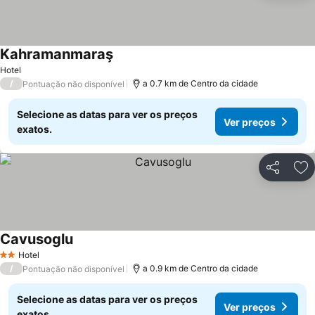
Kahramanmaraş
Ver preços
Hotel
/
a 0.7 km de Centro da cidade
Pontuação não disponível
Selecione as datas para ver os preços
Ver preços
exatos.
Partilhar
Ad
Cavusoglu
Ver preços
Hotel
2 Estrelas
/
a 0.9 km de Centro da cidade
Pontuação não disponível
Selecione as datas para ver os preços
Ver preços
exatos.