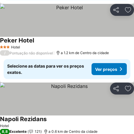
Partilhar
Ad
Peker Hotel
Ver preços
Hotel
3 Estrelas
/
a 1.2 km de Centro da cidade
Pontuação não disponível
Selecione as datas para ver os preços
Ver preços
exatos.
Partilhar
Ad
Napoli Rezidans
Ver preços
Hotel
8,8
Excelente
121
a 0.6 km de Centro da cidade