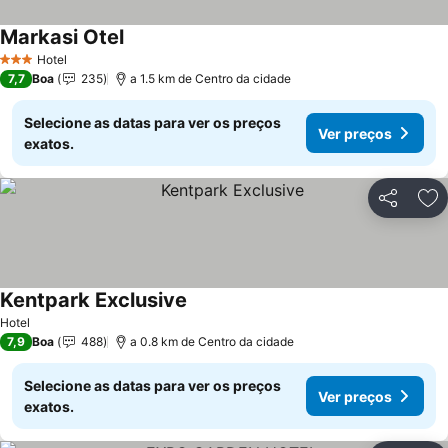
Markasi Otel
Ver preços
Hotel
3 Estrelas
7,7
Boa
235
a 1.5 km de Centro da cidade
Selecione as datas para ver os preços
Ver preços
exatos.
Partilhar
Ad
Kentpark Exclusive
Ver preços
Hotel
7,9
Boa
488
a 0.8 km de Centro da cidade
Selecione as datas para ver os preços
Ver preços
exatos.