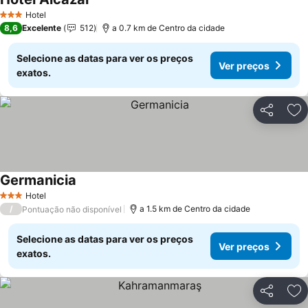
Ver preços
Hotel
3 Estrelas
8,6
Excelente
512
a 0.7 km de Centro da cidade
Selecione as datas para ver os preços
Ver preços
exatos.
Partilhar
Ad
Germanicia
Ver preços
Hotel
3 Estrelas
/
a 1.5 km de Centro da cidade
Pontuação não disponível
Selecione as datas para ver os preços
Ver preços
exatos.
Partilhar
Ad