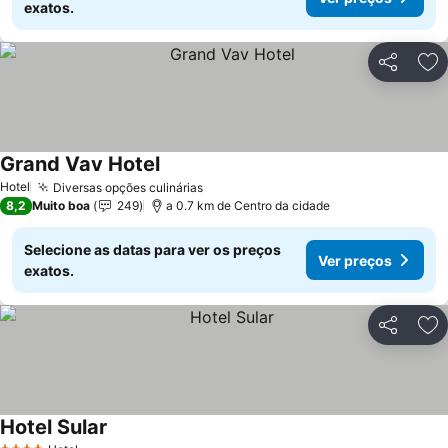
exatos.
Partilhar
Ad
Grand Vav Hotel
Ver preços
Hotel
Diversas opções culinárias
Ver preços
8,2
Muito boa
249
a 0.7 km de Centro da cidade
Selecione as datas para ver os preços
Ver preços
exatos.
Partilhar
Ad
Hotel Sular
Ver preços