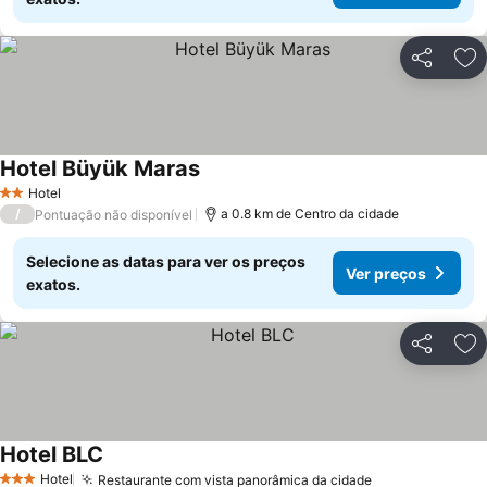
Partilhar
Ad
Hotel Büyük Maras
Ver preços
Hotel
2 Estrelas
/
a 0.8 km de Centro da cidade
Pontuação não disponível
Selecione as datas para ver os preços
Ver preços
exatos.
Partilhar
Ad
Hotel BLC
Ver preços
Hotel
Restaurante com vista panorâmica da cidade
Ver preços
3 Estrelas