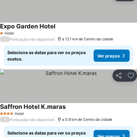
Expo Garden Hotel
Ver preços
Hotel
1 Estrelas
/
a 12.1 km de Centro da cidade
Pontuação não disponível
Selecione as datas para ver os preços
Ver preços
exatos.
Partilhar
Ad
Saffron Hotel K.maras
Ver preços
Hotel
4 Estrelas
/
a 0.8 km de Centro da cidade
Pontuação não disponível
Selecione as datas para ver os preços
Ver preços