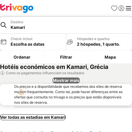
Favoritos
Iniciar
Me
Destino
Kamari
Check-in/out
Hóspedes e quartos
Escolha as datas
2 hóspedes, 1 quarto.
Ordenar
Filtrar
Mapa
Hotéis económicos em Kamari, Grécia
Como os pagamentos influenciam os resultados
Mostrar mais
Os preços e a disponibilidade que recebemos dos sites de reserva
mudam frequentemente. Como tal, pode haver diferenças entre as
ofertas que consulta no trivago e os preços que estão disponíveis
nos sites de reserva.
Ver todas as estadias em Kamari