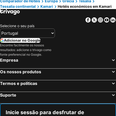
Comparador de Hotéis
Europa
Grécia
Tesalia
Тessalia continental
Kamari
Hotéis económicos em Kamari
Facebook
Twitter
Insta
Yo
Selecione o seu país
Adicionar no Google
Encontre facilmente os nossos
resultados: adicione o trivago como
fonte preferencial no Google.
Empresa
Os nossos produtos
Termos e políticas
Suporte
Inicie sessão para desfrutar de