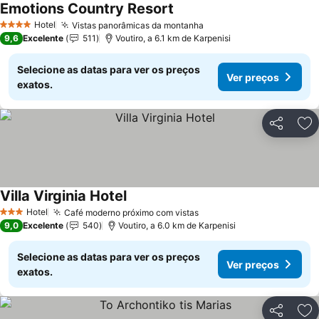
Emotions Country Resort
Hotel
Vistas panorâmicas da montanha
4 Estrelas
9,6
Excelente
511
Voutiro, a 6.1 km de Karpenisi
Selecione as datas para ver os preços
Ver preços
exatos.
Partilhar
Ad
Villa Virginia Hotel
Hotel
Café moderno próximo com vistas
3 Estrelas
9,0
Excelente
540
Voutiro, a 6.0 km de Karpenisi
Selecione as datas para ver os preços
Ver preços
exatos.
Partilhar
Ad