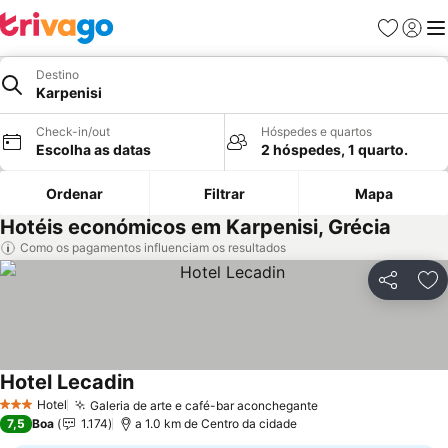
Favoritos
Iniciar
Me
Destino
Karpenisi
Check-in/out
Hóspedes e quartos
Escolha as datas
2 hóspedes, 1 quarto.
Ordenar
Filtrar
Mapa
Hotéis económicos em Karpenisi, Grécia
Como os pagamentos influenciam os resultados
Partilhar
Ad
Hotel Lecadin
Hotel
Galeria de arte e café-bar aconchegante
3 Estrelas
7,5
Boa
1.174
a 1.0 km de Centro da cidade