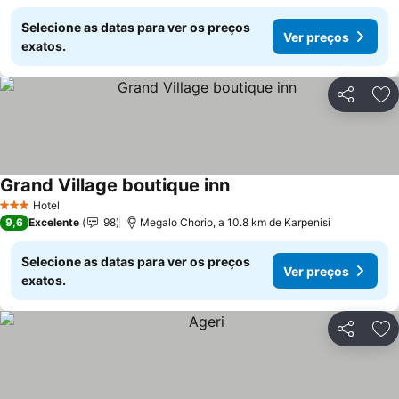
Selecione as datas para ver os preços
Ver preços
exatos.
Partilhar
Ad
Grand Village boutique inn
Hotel
3 Estrelas
9,6
Excelente
98
Megalo Chorio, a 10.8 km de Karpenisi
Selecione as datas para ver os preços
Ver preços
exatos.
Partilhar
Ad