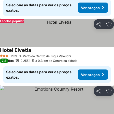
Selecione as datas para ver os preços
Ver preços
exatos.
Escolha popular
Partilhar
Ad
Hotel Elvetia
Hotel
Perto do Centro de Esqui Velouchi
3 Estrelas
7,8
Boa
2.255
a 0.3 km de Centro da cidade
Selecione as datas para ver os preços
Ver preços
exatos.
Partilhar
Ad