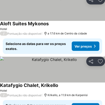
Partilhar
Ad
Aloft Suites Mykonos
Hotel
/
a 17.6 km de Centro da cidade
Pontuação não disponível
Selecione as datas para ver os preços
Ver preços
exatos.
Partilhar
Ad
Katafygio Chalet, Krikello
Hotel
/
Krikello, a 11.9 km de Karpenisi
Pontuação não disponível