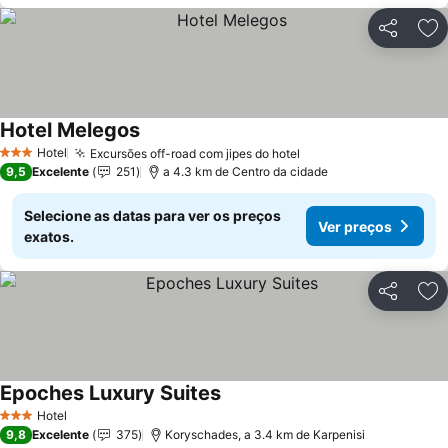
Partilhar
Ad
Hotel Melegos
Hotel
Excursões off-road com jipes do hotel
3 Estrelas
9,5
Excelente
251
a 4.3 km de Centro da cidade
Selecione as datas para ver os preços
Ver preços
exatos.
Partilhar
Ad
Epoches Luxury Suites
Hotel
3 Estrelas
9,8
Excelente
375
Koryschades, a 3.4 km de Karpenisi