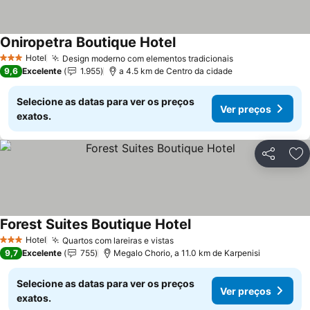
Oniropetra Boutique Hotel
Hotel
Design moderno com elementos tradicionais
3 Estrelas
9,6
Excelente
1.955
a 4.5 km de Centro da cidade
Selecione as datas para ver os preços
Ver preços
exatos.
Partilhar
Ad
Forest Suites Boutique Hotel
Hotel
Quartos com lareiras e vistas
3 Estrelas
9,7
Excelente
755
Megalo Chorio, a 11.0 km de Karpenisi
Selecione as datas para ver os preços
Ver preços
exatos.