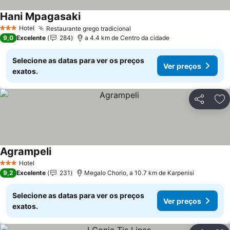
Hani Mpagasaki
Hotel
Restaurante grego tradicional
3 Estrelas
9,0
Excelente
284
a 4.4 km de Centro da cidade
Selecione as datas para ver os preços
Ver preços
exatos.
Partilhar
Ad
Agrampeli
Hotel
3 Estrelas
9,2
Excelente
231
Megalo Chorio, a 10.7 km de Karpenisi
Selecione as datas para ver os preços
Ver preços
exatos.