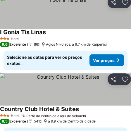
Partilhar
Ad
I Gonia Tis Linas
Hotel
3 Estrelas
9,6
Excelente
86
Agios Nikolaos, a 6.7 km de Karpenisi
Selecione as datas para ver os preços
Ver preços
exatos.
Partilhar
Ad
Country Club Hotel & Suites
Hotel
Perto do centro de esqui de Velouchi
3 Estrelas
8,5
Excelente
541
a 9.9 km de Centro da cidade