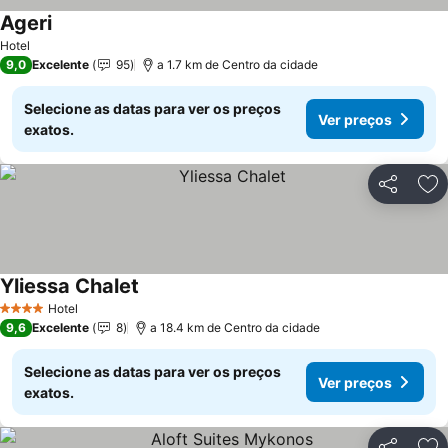
Ageri
Hotel
9,0
Excelente
95
a 1.7 km de Centro da cidade
Selecione as datas para ver os preços
Ver preços
exatos.
Partilhar
Ad
Yliessa Chalet
Hotel
4 Estrelas
9,6
Excelente
8
a 18.4 km de Centro da cidade
Selecione as datas para ver os preços
Ver preços
exatos.