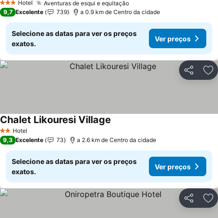
Hotel
Aventuras de esqui e equitação
3 Estrelas
9,7
Excelente
739
a 0.9 km de Centro da cidade
Selecione as datas para ver os preços
Ver preços
exatos.
Partilhar
Ad
Chalet Likouresi Village
Hotel
2 Estrelas
9,3
Excelente
73
a 2.6 km de Centro da cidade
Selecione as datas para ver os preços
Ver preços
exatos.
Partilhar
Ad