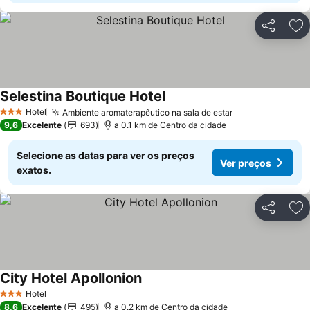
Partilhar
Ad
Selestina Boutique Hotel
Hotel
Ambiente aromaterapêutico na sala de estar
3 Estrelas
9,6
Excelente
693
a 0.1 km de Centro da cidade
Selecione as datas para ver os preços
Ver preços
exatos.
Partilhar
Ad
City Hotel Apollonion
Hotel
3 Estrelas
8,6
Excelente
495
a 0.2 km de Centro da cidade