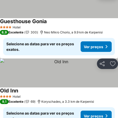
Guesthouse Gonia
Hotel
4 Estrelas
8,9
Excelente
300
Neo Mikro Chorio, a 9.9 km de Karpenisi
Selecione as datas para ver os preços
Ver preços
exatos.
Partilhar
Ad
Old Inn
Hotel
4 Estrelas
9,1
Excelente
69
Koryschades, a 3.3 km de Karpenisi
Selecione as datas para ver os preços
Ver preços