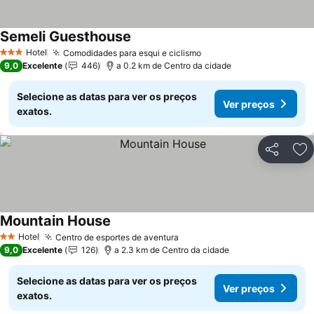
Semeli Guesthouse
Hotel
Comodidades para esqui e ciclismo
3 Estrelas
9,0
Excelente
446
a 0.2 km de Centro da cidade
Selecione as datas para ver os preços
Ver preços
exatos.
Partilhar
Ad
Mountain House
Hotel
Centro de esportes de aventura
2 Estrelas
9,0
Excelente
126
a 2.3 km de Centro da cidade
Selecione as datas para ver os preços
Ver preços
exatos.