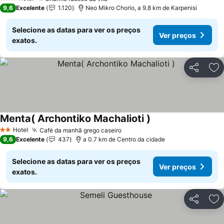
3 Estrelas
9,6
Excelente
1.120
Neo Mikro Chorio, a 9.8 km de Karpenisi
Selecione as datas para ver os preços
Ver preços
exatos.
Partilhar
Ad
Menta( Archontiko Machalioti )
Hotel
Café da manhã grego caseiro
2 Estrelas
9,6
Excelente
437
a 0.7 km de Centro da cidade
Selecione as datas para ver os preços
Ver preços
exatos.
Partilhar
Ad