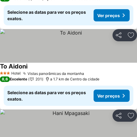
Selecione as datas para ver os preços
Ver preços
exatos.
Partilhar
Ad
To Aidoni
Hotel
Vistas panorâmicas da montanha
3 Estrelas
8,6
Excelente
201
a 1.7 km de Centro da cidade
Selecione as datas para ver os preços
Ver preços
exatos.
Partilhar
Ad