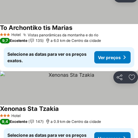
To Archontiko tis Marias
Hotel
Vistas panorâmicas da montanha e do rio
3 Estrelas
9,7
Excelente
135
a 6.0 km de Centro da cidade
Selecione as datas para ver os preços
Ver preços
exatos.
Partilhar
Ad
Xenonas Sta Tzakia
Hotel
3 Estrelas
9,4
Excelente
147
a 0.9 km de Centro da cidade
Selecione as datas para ver os preços