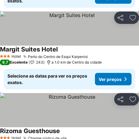
exatos.
Partilhar
Ad
Margit Suites Hotel
Hotel
Perto do Centro de Esqui Karpenisi
3 Estrelas
9,7
Excelente
243
a 1.0 km de Centro da cidade
Selecione as datas para ver os preços
Ver preços
exatos.
Partilhar
Ad
Rizoma Guesthouse
Hotel
Charme rústico da vila