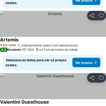
Ver preços
exatos.
Partilhar
Ad
Artemis
Hotel
Café da manhã caseiro com sabores locais
3 Estrelas
9,5
Excelente
353
a 0.1 km de Centro da cidade
Selecione as datas para ver os preços
Ver preços
exatos.
Partilhar
Ad
Valentini Guesthouse