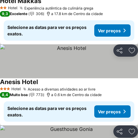
Hotel Makkas
Hotel
Experiência autêntica da culinária grega
2 Estrelas
9,3
Excelente
306
a 17.8 km de Centro da cidade
Selecione as datas para ver os preços
Ver preços
exatos.
Partilhar
Ad
Anesis Hotel
Hotel
Acesso a diversas atividades ao ar livre
3 Estrelas
8,4
Muito boa
773
a 0.6 km de Centro da cidade
Selecione as datas para ver os preços
Ver preços
exatos.
Partilhar
Ad