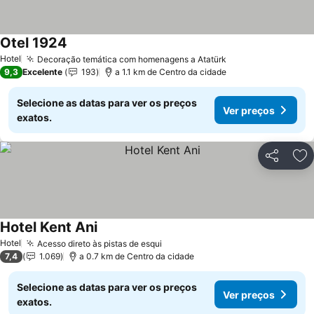
Otel 1924
Hotel
Decoração temática com homenagens a Atatürk
9,3
Excelente
193
a 1.1 km de Centro da cidade
Selecione as datas para ver os preços
Ver preços
exatos.
Partilhar
Ad
Hotel Kent Ani
Hotel
Acesso direto às pistas de esqui
7,4
1.069
a 0.7 km de Centro da cidade
Selecione as datas para ver os preços
Ver preços
exatos.