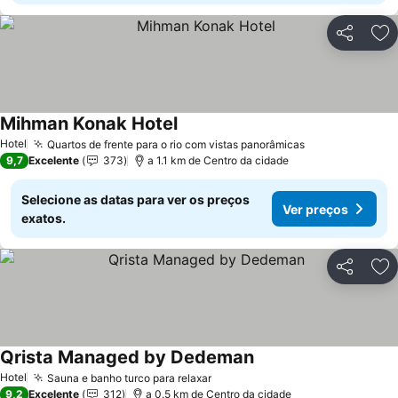
Partilhar
Ad
Mihman Konak Hotel
Hotel
Quartos de frente para o rio com vistas panorâmicas
9,7
Excelente
373
a 1.1 km de Centro da cidade
Selecione as datas para ver os preços
Ver preços
exatos.
Partilhar
Ad
Qrista Managed by Dedeman
Hotel
Sauna e banho turco para relaxar
9,2
Excelente
312
a 0.5 km de Centro da cidade