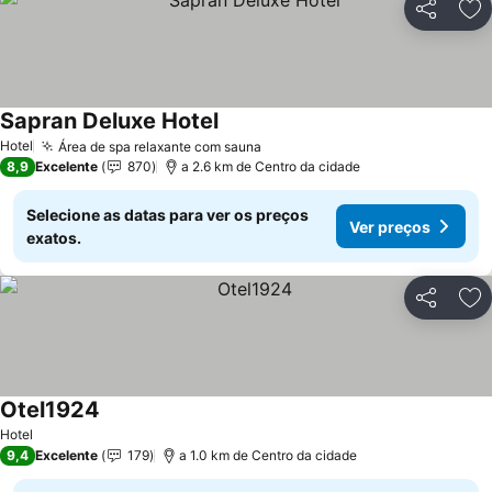
Partilhar
Ad
Sapran Deluxe Hotel
Hotel
Área de spa relaxante com sauna
8,9
Excelente
870
a 2.6 km de Centro da cidade
Selecione as datas para ver os preços
Ver preços
exatos.
Partilhar
Ad
Otel1924
Hotel
9,4
Excelente
179
a 1.0 km de Centro da cidade