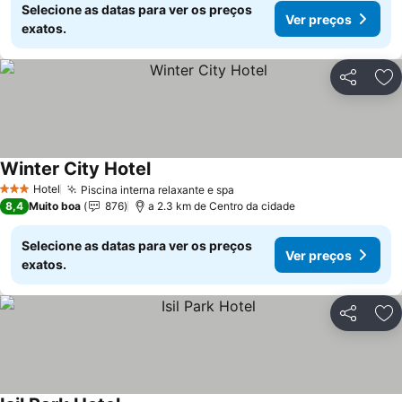
Selecione as datas para ver os preços
Ver preços
exatos.
Partilhar
Ad
Winter City Hotel
Hotel
Piscina interna relaxante e spa
3 Estrelas
8,4
Muito boa
876
a 2.3 km de Centro da cidade
Selecione as datas para ver os preços
Ver preços
exatos.
Partilhar
Ad