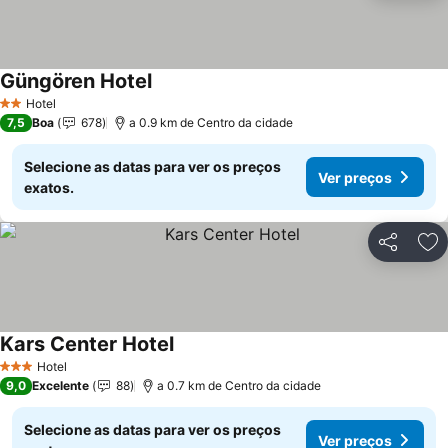
Güngören Hotel
Hotel
2 Estrelas
7,5
Boa
678
a 0.9 km de Centro da cidade
Selecione as datas para ver os preços
Ver preços
exatos.
Partilhar
Ad
Kars Center Hotel
Hotel
3 Estrelas
9,0
Excelente
88
a 0.7 km de Centro da cidade
Selecione as datas para ver os preços
Ver preços