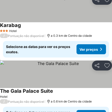
Partilhar
Ad
Karabag
Hotel
3 Estrelas
/
a 0.3 km de Centro da cidade
Pontuação não disponível
Selecione as datas para ver os preços
Ver preços
exatos.
Partilhar
Ad
The Gala Palace Suite
Hotel
/
a 0.6 km de Centro da cidade
Pontuação não disponível