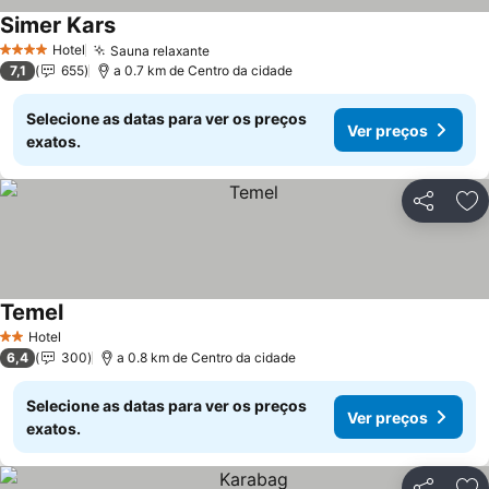
Simer Kars
Hotel
Sauna relaxante
4 Estrelas
7,1
655
a 0.7 km de Centro da cidade
Selecione as datas para ver os preços
Ver preços
exatos.
Partilhar
Ad
Temel
Hotel
2 Estrelas
6,4
300
a 0.8 km de Centro da cidade
Selecione as datas para ver os preços
Ver preços
exatos.