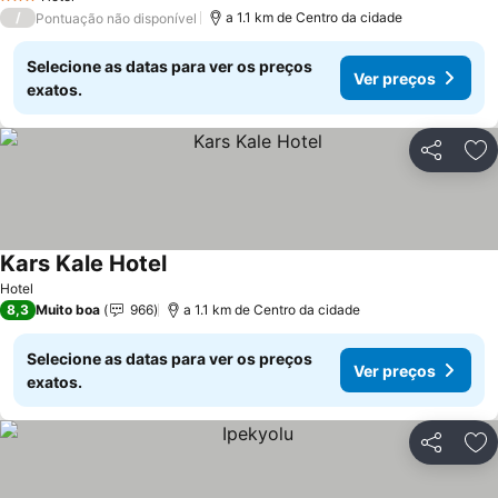
3 Estrelas
/
a 1.1 km de Centro da cidade
Pontuação não disponível
Selecione as datas para ver os preços
Ver preços
exatos.
Partilhar
Ad
Kars Kale Hotel
Hotel
8,3
Muito boa
966
a 1.1 km de Centro da cidade
Selecione as datas para ver os preços
Ver preços
exatos.
Partilhar
Ad