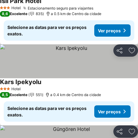
Isil Park Hotel
Hotel
Estacionamento seguro para viajantes
3 Estrelas
8,6
Excelente
835
a 0.5 km de Centro da cidade
Selecione as datas para ver os preços
Ver preços
exatos.
Partilhar
Ad
Kars Ipekyolu
Hotel
3 Estrelas
8,5
Excelente
551
a 0.4 km de Centro da cidade
Selecione as datas para ver os preços
Ver preços
exatos.
Partilhar
Ad