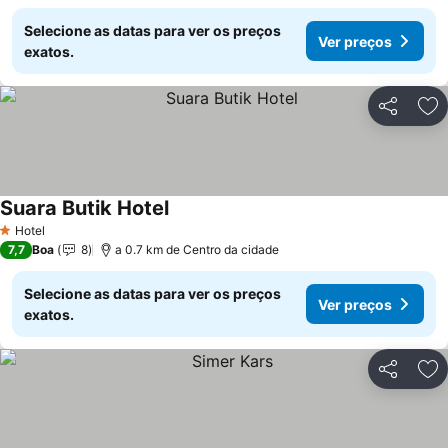
Selecione as datas para ver os preços
Ver preços
exatos.
Partilhar
Ad
Suara Butik Hotel
Hotel
1 Estrelas
7,7
Boa
8
a 0.7 km de Centro da cidade
Selecione as datas para ver os preços
Ver preços
exatos.
Partilhar
Ad