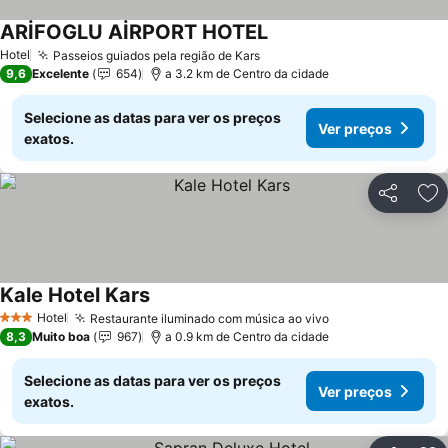
ARİFOGLU AİRPORT HOTEL
Hotel
Passeios guiados pela região de Kars
9,6
Excelente
654
a 3.2 km de Centro da cidade
Selecione as datas para ver os preços
Ver preços
exatos.
Partilhar
Ad
Kale Hotel Kars
Hotel
Restaurante iluminado com música ao vivo
3 Estrelas
8,3
Muito boa
967
a 0.9 km de Centro da cidade
Selecione as datas para ver os preços
Ver preços
exatos.