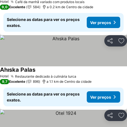
Hotel
Café da manhã variado com produtos locais
9,0
Excelente
584
a 0.2 km de Centro da cidade
Selecione as datas para ver os preços
Ver preços
exatos.
Partilhar
Ad
Ahıska Palas
Hotel
Restaurante dedicado à culinária turca
9,7
Excelente
896
a 1.1 km de Centro da cidade
Selecione as datas para ver os preços
Ver preços
exatos.
Partilhar
Ad