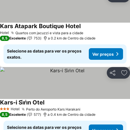
Kars Atapark Boutique Hotel
Hotel
Quartos com jacuzzi e vista para a cidade
8,5
Excelente
753
a 0.2 km de Centro da cidade
Selecione as datas para ver os preços
Ver preços
exatos.
Partilhar
Ad
Kars-i Si̇ri̇n Otel
Hotel
Perto do Aeroporto Kars Harakani
3 Estrelas
8,5
Excelente
577
a 0.4 km de Centro da cidade
Selecione as datas para ver os preços