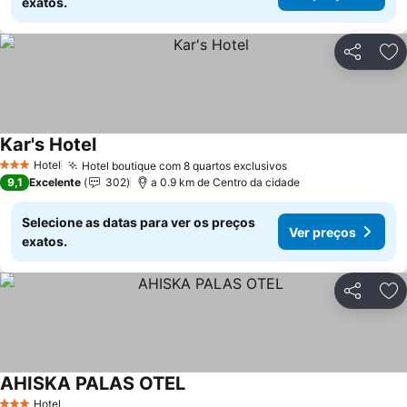
exatos.
Partilhar
Ad
Kar's Hotel
Hotel
Hotel boutique com 8 quartos exclusivos
3 Estrelas
9,1
Excelente
302
a 0.9 km de Centro da cidade
Selecione as datas para ver os preços
Ver preços
exatos.
Partilhar
Ad
AHISKA PALAS OTEL
Hotel