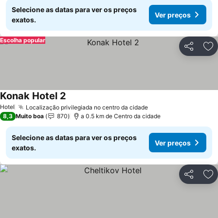
Selecione as datas para ver os preços
Ver preços
exatos.
Escolha popular
Partilhar
Ad
Konak Hotel 2
Hotel
Localização privilegiada no centro da cidade
8,3
Muito boa
870
a 0.5 km de Centro da cidade
Selecione as datas para ver os preços
Ver preços
exatos.
Partilhar
Ad