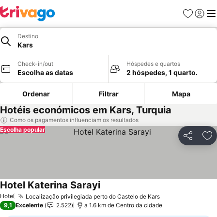
Favoritos
Iniciar
Me
Destino
Kars
Check-in/out
Hóspedes e quartos
Escolha as datas
2 hóspedes, 1 quarto.
Ordenar
Filtrar
Mapa
Hotéis económicos em Kars, Turquia
Como os pagamentos influenciam os resultados
Escolha popular
Partilhar
Ad
Hotel Katerina Sarayi
Hotel
Localização privilegiada perto do Castelo de Kars
9,1
Excelente
2.522
a 1.6 km de Centro da cidade