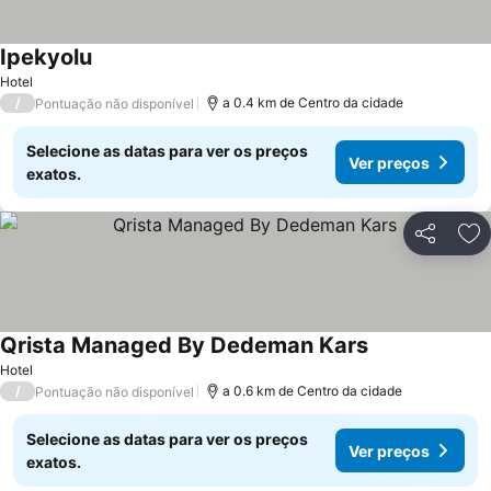
Ipekyolu
Hotel
/
a 0.4 km de Centro da cidade
Pontuação não disponível
Selecione as datas para ver os preços
Ver preços
exatos.
Partilhar
Ad
Qrista Managed By Dedeman Kars
Hotel
/
a 0.6 km de Centro da cidade
Pontuação não disponível
Selecione as datas para ver os preços
Ver preços
exatos.