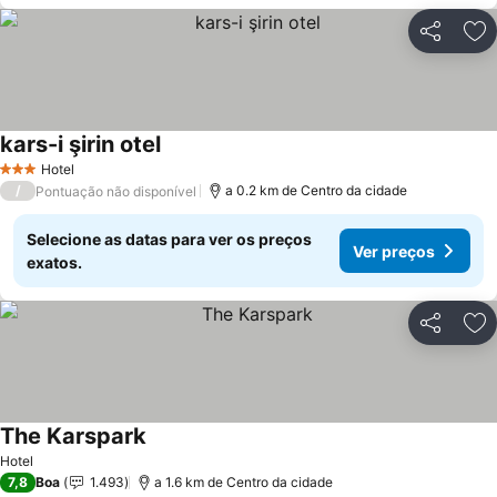
Partilhar
Ad
kars-i şirin otel
Hotel
3 Estrelas
/
a 0.2 km de Centro da cidade
Pontuação não disponível
Selecione as datas para ver os preços
Ver preços
exatos.
Partilhar
Ad
The Karspark
Hotel
7,8
Boa
1.493
a 1.6 km de Centro da cidade