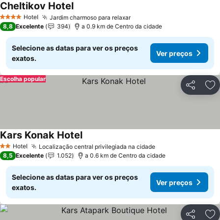
Cheltikov Hotel
Hotel
Jardim charmoso para relaxar
4 Estrelas
8,8
Excelente
394
a 0.9 km de Centro da cidade
Selecione as datas para ver os preços
Ver preços
exatos.
Escolha popular
Partilhar
Ad
Kars Konak Hotel
Hotel
Localização central privilegiada na cidade
2 Estrelas
8,5
Excelente
1.052
a 0.6 km de Centro da cidade
Selecione as datas para ver os preços
Ver preços
exatos.
Partilhar
Ad