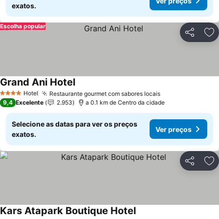
Ver preços
exatos.
Escolha popular
Partilhar
Ad
Grand Ani Hotel
Hotel
Restaurante gourmet com sabores locais
4 Estrelas
9,4
Excelente
2.953
a 0.1 km de Centro da cidade
Selecione as datas para ver os preços
Ver preços
exatos.
Partilhar
Ad
Kars Atapark Boutique Hotel