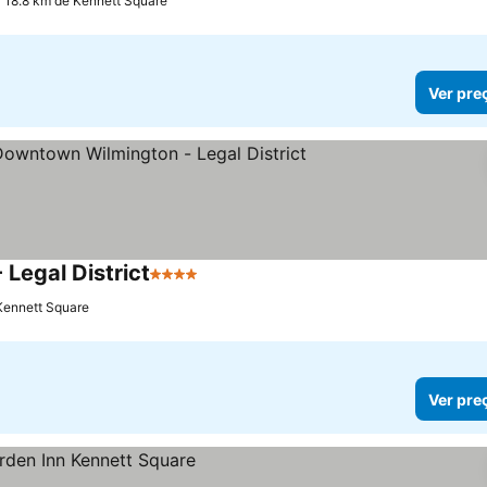
a 18.8 km de Kennett Square
Ver pre
Legal District
4 Estrelas
Ver preços
 Kennett Square
Ver pre