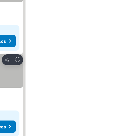
ços
Adicionar aos favoritos
Partilhar
ços