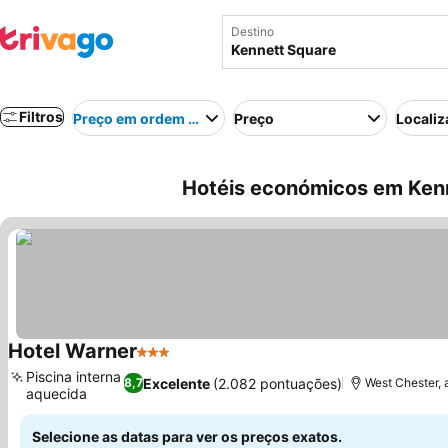
Destino
Filtros
Preço em ordem crescente
Preço
Localiz
Hotéis económicos em Kenn
Hotel Warner
3 Estrelas
Ver preços
Piscina interna
Excelente
(2.082 pontuações)
8,7
West Chester, 
aquecida
Ver preços
Selecione as datas para ver os preços exatos.