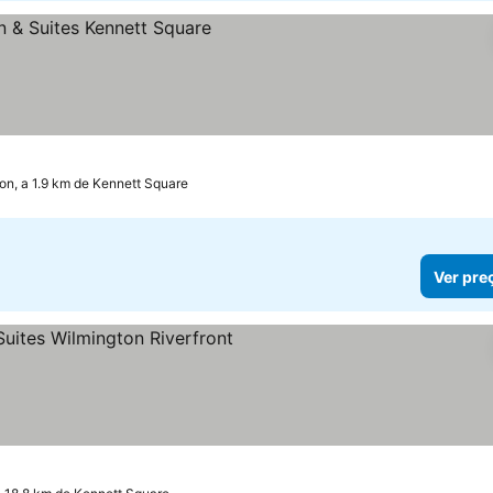
reços
on, a 1.9 km de Kennett Square
Ver pre
trelas
er preços