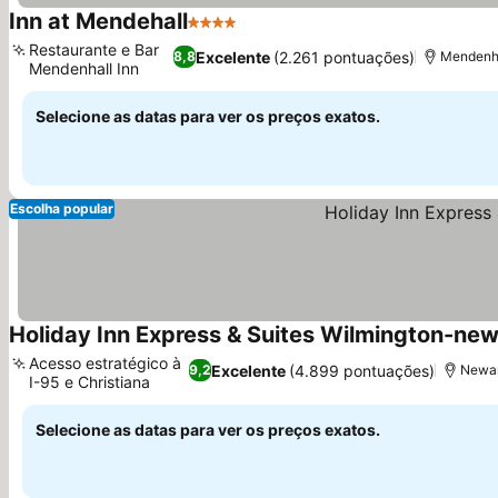
Inn at Mendehall
4 Estrelas
Ver preços
Restaurante e Bar
Excelente
(2.261 pontuações)
8,8
Mendenha
Mendenhall Inn
Ver preços
Selecione as datas para ver os preços exatos.
Escolha popular
Holiday Inn Express & Suites Wilmington-new
Acesso estratégico à
Excelente
(4.899 pontuações)
9,2
Newar
I-95 e Christiana
Ver preços
Selecione as datas para ver os preços exatos.