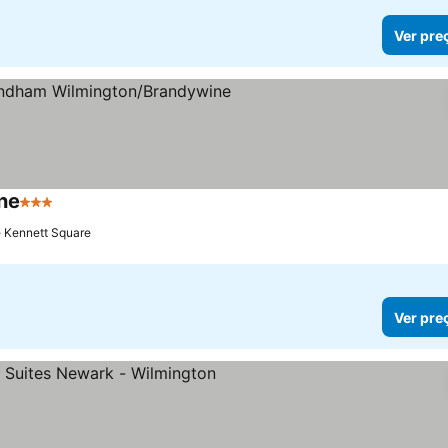
Ver pre
ne
3 Estrelas
Ver preços
e Kennett Square
Ver pre