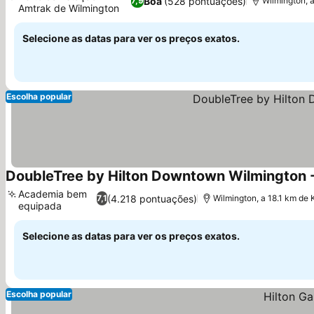
Boa
(528 pontuações)
7,9
Wilmington, 
Amtrak de Wilmington
Ver preços
Selecione as datas para ver os preços exatos.
Escolha popular
DoubleTree by Hilton Downtown Wilmington - 
Academia bem
(4.218 pontuações)
7,1
Wilmington, a 18.1 km de
equipada
Ver preços
Selecione as datas para ver os preços exatos.
Escolha popular