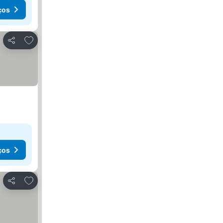
ços
Adicionar aos favoritos
Partilhar
ços
Adicionar aos favoritos
Partilhar