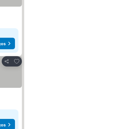
ços
Adicionar aos favoritos
Partilhar
ços