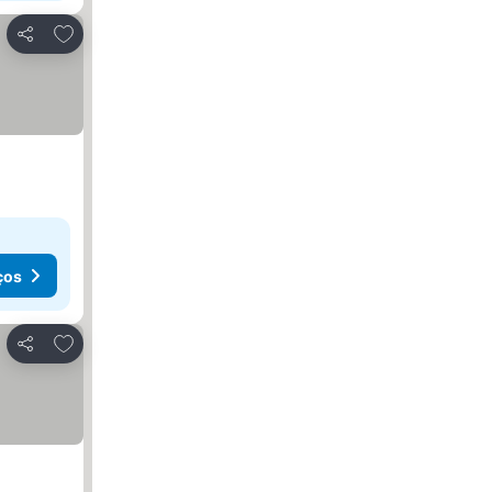
Adicionar aos favoritos
Partilhar
ços
Adicionar aos favoritos
Partilhar