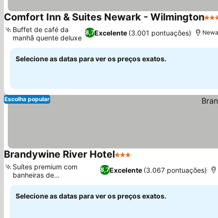
Comfort Inn & Suites Newark - Wilmington
3 E
Buffet de café da
Excelente
(3.001 pontuações)
8,7
Newar
manhã quente deluxe
Ver preços
Selecione as datas para ver os preços exatos.
Escolha popular
Brandywine River Hotel
3 Estrelas
Ver preços
Suítes premium com
Excelente
(3.067 pontuações)
8,7
banheiras de
Ver preços
hidromassagem
Selecione as datas para ver os preços exatos.