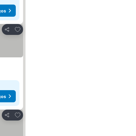
ços
Adicionar aos favoritos
Partilhar
ços
Adicionar aos favoritos
Partilhar