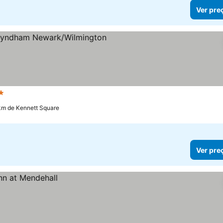
Ver pre
strelas
Ver preços
km de Kennett Square
Ver pre