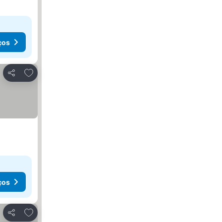
ços
Adicionar aos favoritos
Partilhar
ços
Adicionar aos favoritos
Partilhar