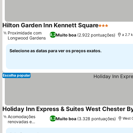
Hilton Garden Inn Kennett Square
3 Estrelas
Ver preço
Proximidade com
Muito boa
(2.922 pontuações)
8,2
a 2.7 
Longwood Gardens
Ver preços
Selecione as datas para ver os preços exatos.
Escolha popular
Holiday Inn Express & Suites West Chester By
Acomodações
Muito boa
(3.328 pontuações)
8,2
West 
renovadas e
Ver preços
modernas