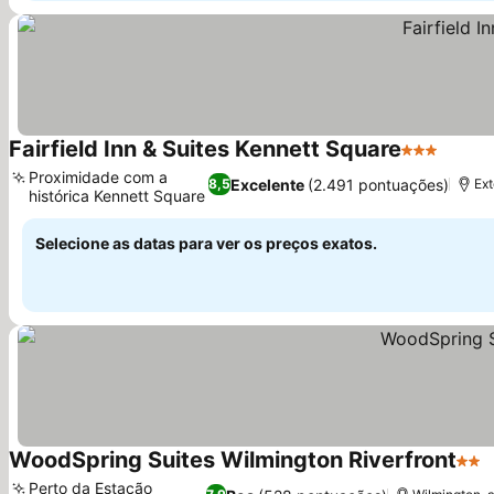
Fairfield Inn & Suites Kennett Square
3 Estrelas
Ver p
Proximidade com a
Excelente
(2.491 pontuações)
8,5
Ext
histórica Kennett Square
Ver preços
Selecione as datas para ver os preços exatos.
WoodSpring Suites Wilmington Riverfront
2 Es
V
Perto da Estação