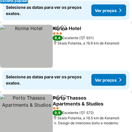
Escolha popular
Selecione as datas para ver os preços
Ver preços
exatos.
Korina Hotel
Partilhar
Adicionar aos favoritos
3 Estrelas
9,4
Excelente
931
Skala Potamia, a 16.6 km de Keramoti
Selecione as datas para ver os preços
Ver preços
exatos.
Porto Thassos
Partilhar
Adicionar aos favoritos
Apartments & Studios
2 Estrelas
9,9
Excelente
572
Skala Potamia, a 16.5 km de Keramoti
Design de interiores boho e moderno