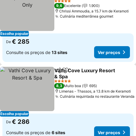
Only
5 Estrelas
9,6
Excelente
1.900
Chrissi Ammoudia, a 15.7 km de Keramoti
Culinária mediterrânea gourmet
Escolha popular
€ 285
De
Consulte os preços de
13 sites
Ver preços
Vathi Cove Luxury Resort
Partilhar
Adicionar aos favoritos
& Spa
5 Estrelas
8,3
Muito boa
695
Limenas - Thassos, a 13.8 km de Keramoti
Culinária requintada no restaurante Veranda
Escolha popular
€ 286
De
Consulte os preços de
6 sites
Ver preços