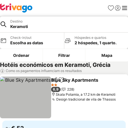
Favoritos
Iniciar
Me
Destino
Keramoti
Check-in/out
Hóspedes e quartos
Escolha as datas
2 hóspedes, 1 quarto.
Ordenar
Filtrar
Mapa
Hotéis económicos em Keramoti, Grécia
Como os pagamentos influenciam os resultados
Blue Sky Apartments
Partilhar
Adicionar aos favoritos
2 Estrelas
6,9
228
Skala Potamia, a 17.2 km de Keramoti
Design tradicional de vila de Thassos