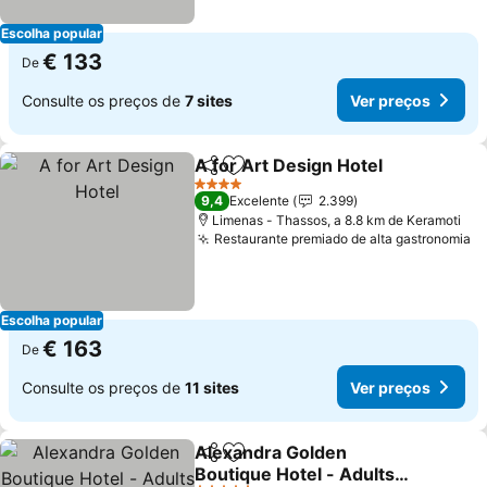
Escolha popular
€ 133
De
Consulte os preços de
7 sites
Ver preços
A for Art Design Hotel
Partilhar
Adicionar aos favoritos
4 Estrelas
9,4
Excelente
2.399
Limenas - Thassos, a 8.8 km de Keramoti
Restaurante premiado de alta gastronomia
Escolha popular
€ 163
De
Consulte os preços de
11 sites
Ver preços
Alexandra Golden
Partilhar
Adicionar aos favoritos
Boutique Hotel - Adults