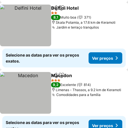
Delfini Hotel
Partilhar
Adicionar aos favoritos
2 Estrelas
8,1
Muito boa
371
Skala Potamia, a 17.6 km de Keramoti
Jardim e terraço tranquilos
Selecione as datas para ver os preços
Ver preços
exatos.
Macedon
Partilhar
Adicionar aos favoritos
3 Estrelas
9,2
Excelente
814
Limenas - Thassos, a 9.2 km de Keramoti
Comodidades para a família
Selecione as datas para ver os preços
Ver preços