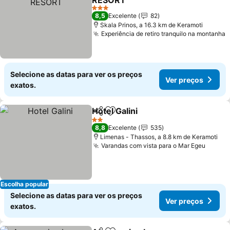
RESORT
3 Estrelas
8,5
Excelente
82
Skala Prinos, a 16.3 km de Keramoti
Experiência de retiro tranquilo na montanha
Selecione as datas para ver os preços
Ver preços
exatos.
Hotel Galini
Partilhar
Adicionar aos favoritos
2 Estrelas
8,8
Excelente
535
Limenas - Thassos, a 8.8 km de Keramoti
Varandas com vista para o Mar Egeu
Escolha popular
Selecione as datas para ver os preços
Ver preços
exatos.