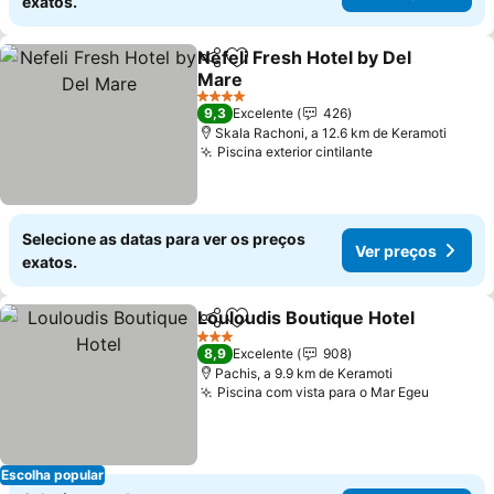
exatos.
Nefeli Fresh Hotel by Del
Partilhar
Adicionar aos favoritos
Mare
4 Estrelas
9,3
Excelente
426
Skala Rachoni, a 12.6 km de Keramoti
Piscina exterior cintilante
Selecione as datas para ver os preços
Ver preços
exatos.
Louloudis Boutique Hotel
Partilhar
Adicionar aos favoritos
3 Estrelas
8,9
Excelente
908
Pachis, a 9.9 km de Keramoti
Piscina com vista para o Mar Egeu
Escolha popular