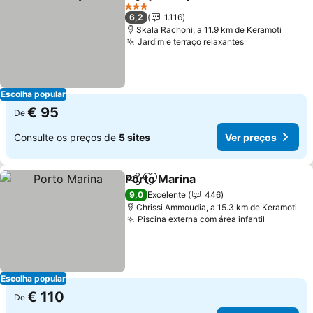
Partilhar
Adicionar aos favoritos
3 Estrelas
6,2
1.116
Skala Rachoni, a 11.9 km de Keramoti
Jardim e terraço relaxantes
Escolha popular
€ 95
De
Consulte os preços de
5 sites
Ver preços
Porto Marina
Partilhar
Adicionar aos favoritos
9,0
Excelente
446
Chrissi Ammoudia, a 15.3 km de Keramoti
Piscina externa com área infantil
Escolha popular
€ 110
De