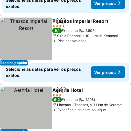
Selecione as datas para ver os preços
Ver preços
exatos.
Thassos Imperial Resort
Partilhar
Adicionar aos favoritos
4 Estrelas
9,1
Excelente
1.507
Skala Rachoni, a 10.1 km de Keramoti
Piscinas variadas
Escolha popular
Selecione as datas para ver os preços
Ver preços
exatos.
Aethria Hotel
Partilhar
Adicionar aos favoritos
3 Estrelas
9,2
Excelente
1.193
Limenas - Thassos, a 9.1 km de Keramoti
Experiência de hotel boutique