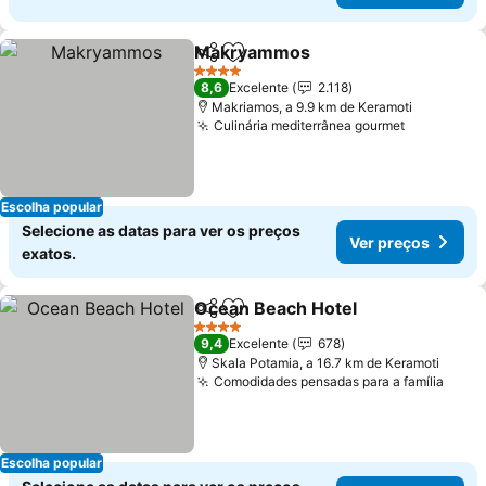
Makryammos
Partilhar
Adicionar aos favoritos
4 Estrelas
8,6
Excelente
2.118
Makriamos, a 9.9 km de Keramoti
Culinária mediterrânea gourmet
Escolha popular
Selecione as datas para ver os preços
Ver preços
exatos.
Ocean Beach Hotel
Partilhar
Adicionar aos favoritos
4 Estrelas
9,4
Excelente
678
Skala Potamia, a 16.7 km de Keramoti
Comodidades pensadas para a família
Escolha popular