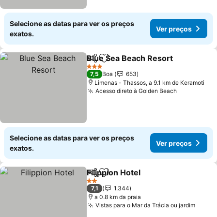
Selecione as datas para ver os preços
Ver preços
exatos.
Blue Sea Beach Resort
Partilhar
Adicionar aos favoritos
3 Estrelas
7,5
Boa
653
Limenas - Thassos, a 9.1 km de Keramoti
Acesso direto à Golden Beach
Selecione as datas para ver os preços
Ver preços
exatos.
Filippion Hotel
Partilhar
Adicionar aos favoritos
2 Estrelas
7,1
1.344
a 0.8 km da praia
Vistas para o Mar da Trácia ou jardim