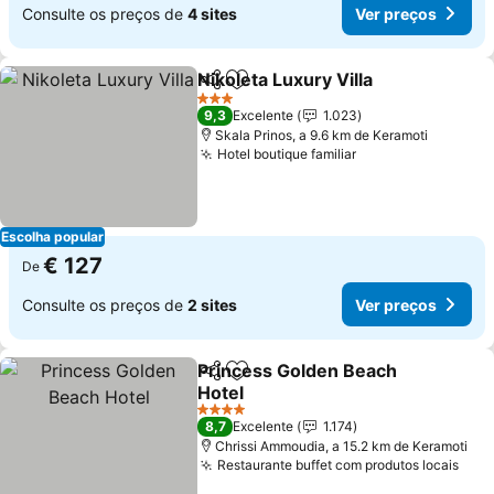
Consulte os preços de
4 sites
Ver preços
Nikoleta Luxury Villa
Partilhar
Adicionar aos favoritos
3 Estrelas
9,3
Excelente
1.023
Skala Prinos, a 9.6 km de Keramoti
Hotel boutique familiar
Escolha popular
€ 127
De
Consulte os preços de
2 sites
Ver preços
Princess Golden Beach
Partilhar
Adicionar aos favoritos
Hotel
4 Estrelas
8,7
Excelente
1.174
Chrissi Ammoudia, a 15.2 km de Keramoti
Restaurante buffet com produtos locais