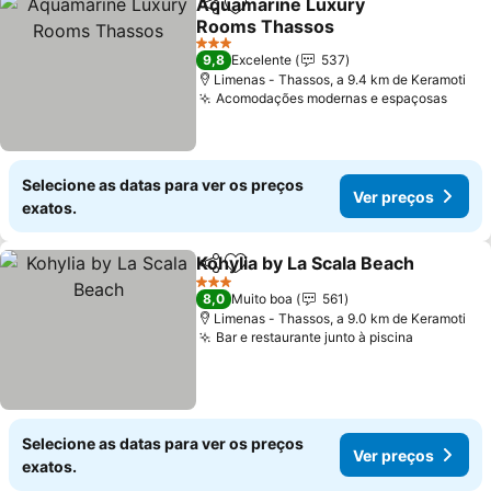
Aquamarine Luxury
Partilhar
Adicionar aos favoritos
Rooms Thassos
3 Estrelas
9,8
Excelente
537
Limenas - Thassos, a 9.4 km de Keramoti
Acomodações modernas e espaçosas
Selecione as datas para ver os preços
Ver preços
exatos.
Kohylia by La Scala Beach
Partilhar
Adicionar aos favoritos
3 Estrelas
8,0
Muito boa
561
Limenas - Thassos, a 9.0 km de Keramoti
Bar e restaurante junto à piscina
Selecione as datas para ver os preços
Ver preços
exatos.