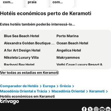
com
praia
com
piscinas
estaciona
mento
Hotéis económicos perto de Keramoti
Estes hotéis também poderão interessá-lo...
Blue Sea Beach Hotel
Porto Marina
Alexandra Golden Boutique Hotel - Adults Only
Ocean Beach Hotel
A for Art Design Hotel
Angelica Hotel
Nikoleta Luxury Villa
Makryammos
Rachoni Bay Hotel
Vathi Cove Luxury Resort & Spa
Princess Golden Beach Hotel
Socrates Plaza
Ver todas as estadias em Keramoti
Thassian Riviera Hotel
Elektra Comfort Hotel
Comparador de Hotéis
Europa
Grécia
Porto Thassos Apartments & Studios
a
Macedónia Oriental e Trácia
Macedônia Oriental
Keramoti
Miramare
Hotéis económicos em Keramoti
Facebook
Twitter
Insta
Yo