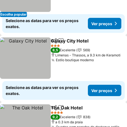
Escolha popular
Selecione as datas para ver os preços
Ver preços
exatos.
Galaxy City Hotel
Partilhar
Adicionar aos favoritos
3 Estrelas
8,5
Excelente
569
Limenas - Thassos, a 9.3 km de Keramoti
Estilo boutique moderno
Selecione as datas para ver os preços
Ver preços
exatos.
The Oak Hotel
Partilhar
Adicionar aos favoritos
4 Estrelas
9,2
Excelente
838
a 0.3 km da praia
Quartos com paredes de destaque estilo