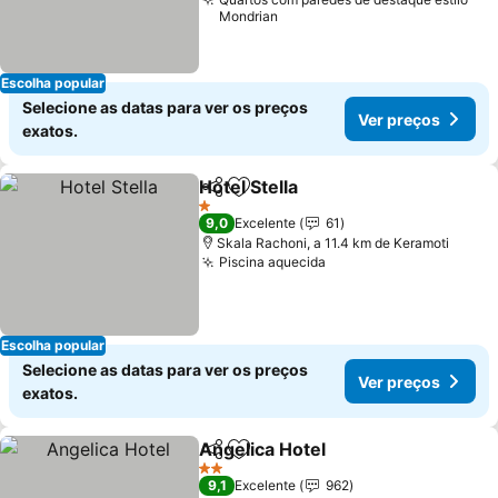
Mondrian
Escolha popular
Selecione as datas para ver os preços
Ver preços
exatos.
Hotel Stella
Partilhar
Adicionar aos favoritos
1 Estrelas
9,0
Excelente
61
Skala Rachoni, a 11.4 km de Keramoti
Piscina aquecida
Escolha popular
Selecione as datas para ver os preços
Ver preços
exatos.
Angelica Hotel
Partilhar
Adicionar aos favoritos
2 Estrelas
9,1
Excelente
962