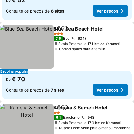
€ 52
De
Consulte os preços de
6 sites
Ver preços
Blue Sea Beach Hotel
Partilhar
Adicionar aos favoritos
3 Estrelas
7,6
Boa
634
Skala Potamia, a 17.1 km de Keramoti
Comodidades para a família
Escolha popular
€ 70
De
Consulte os preços de
7 sites
Ver preços
Kamelia & Semeli Hotel
Partilhar
Adicionar aos favoritos
2 Estrelas
9,1
Excelente
948
Skala Potamia, a 17.0 km de Keramoti
Quartos com vista para o mar ou montanha