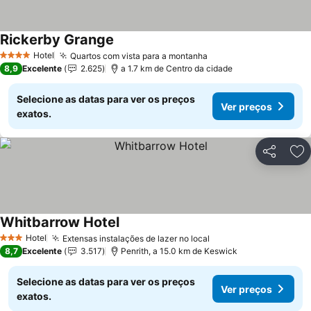
Rickerby Grange
Hotel
Quartos com vista para a montanha
4 Estrelas
8,9
Excelente
2.625
a 1.7 km de Centro da cidade
Selecione as datas para ver os preços
Ver preços
exatos.
Partilhar
Ad
Whitbarrow Hotel
Hotel
Extensas instalações de lazer no local
3 Estrelas
8,7
Excelente
3.517
Penrith, a 15.0 km de Keswick
Selecione as datas para ver os preços
Ver preços
exatos.