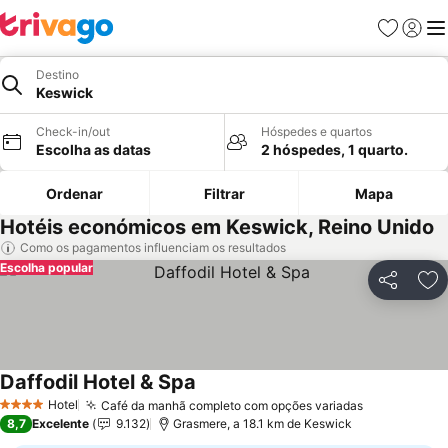
Favoritos
Iniciar
Me
Destino
Keswick
Check-in/out
Hóspedes e quartos
Escolha as datas
2 hóspedes, 1 quarto.
Ordenar
Filtrar
Mapa
Hotéis económicos em Keswick, Reino Unido
Como os pagamentos influenciam os resultados
Escolha popular
Partilhar
Ad
Daffodil Hotel & Spa
Hotel
Café da manhã completo com opções variadas
4 Estrelas
8,7
Excelente
9.132
Grasmere, a 18.1 km de Keswick