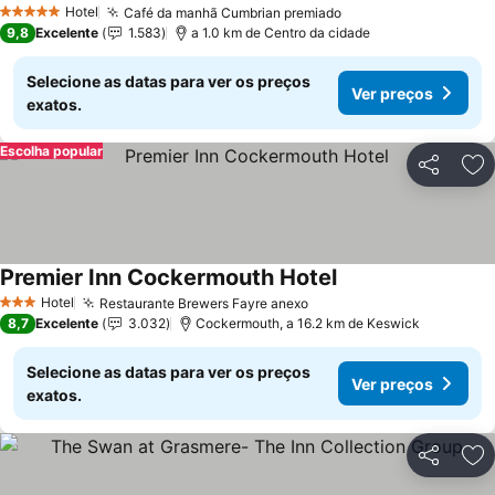
Hotel
Café da manhã Cumbrian premiado
5 Estrelas
9,8
Excelente
1.583
a 1.0 km de Centro da cidade
Selecione as datas para ver os preços
Ver preços
exatos.
Escolha popular
Partilhar
Ad
Premier Inn Cockermouth Hotel
Hotel
Restaurante Brewers Fayre anexo
3 Estrelas
8,7
Excelente
3.032
Cockermouth, a 16.2 km de Keswick
Selecione as datas para ver os preços
Ver preços
exatos.
Partilhar
Ad