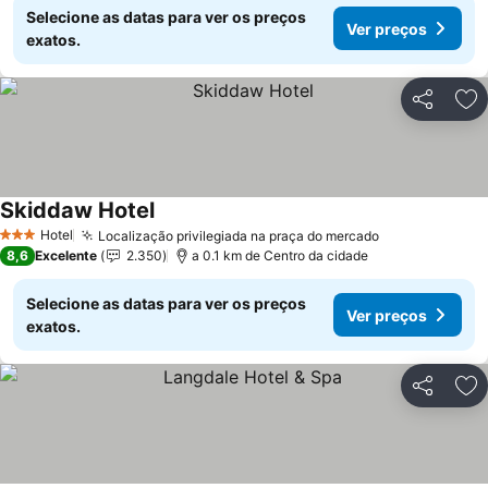
Selecione as datas para ver os preços
Ver preços
exatos.
Partilhar
Ad
Skiddaw Hotel
Hotel
Localização privilegiada na praça do mercado
3 Estrelas
8,6
Excelente
2.350
a 0.1 km de Centro da cidade
Selecione as datas para ver os preços
Ver preços
exatos.
Partilhar
Ad