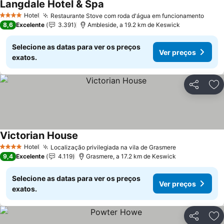
Langdale Hotel & Spa
Hotel
Restaurante Stove com roda d'água em funcionamento
4 Estrelas
8,6
Excelente
3.391
Ambleside, a 19.2 km de Keswick
Selecione as datas para ver os preços
Ver preços
exatos.
Partilhar
Ad
Victorian House
Hotel
Localização privilegiada na vila de Grasmere
4 Estrelas
9,4
Excelente
4.119
Grasmere, a 17.2 km de Keswick
Selecione as datas para ver os preços
Ver preços
exatos.
Partilhar
Ad