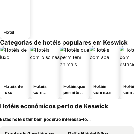
Hotel
Categorias de hotéis populares em Keswick
Hotéis de
Hotéis
Hotéis que
Hotéis
Hoté
luxo
com
permitem
com spa
com
piscinas
animais
esta
ment
Hotéis económicos perto de Keswick
Estes hotéis também poderão interessá-lo...
Craglands Guest House
Daffodil Hotel & Spa