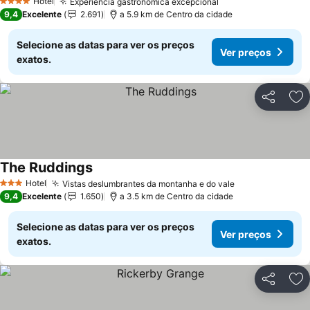
Hotel
Experiência gastronômica excepcional
4 Estrelas
9,4
Excelente
2.691
a 5.9 km de Centro da cidade
Selecione as datas para ver os preços
Ver preços
exatos.
Partilhar
Ad
The Ruddings
Hotel
Vistas deslumbrantes da montanha e do vale
3 Estrelas
9,4
Excelente
1.650
a 3.5 km de Centro da cidade
Selecione as datas para ver os preços
Ver preços
exatos.
Partilhar
Ad