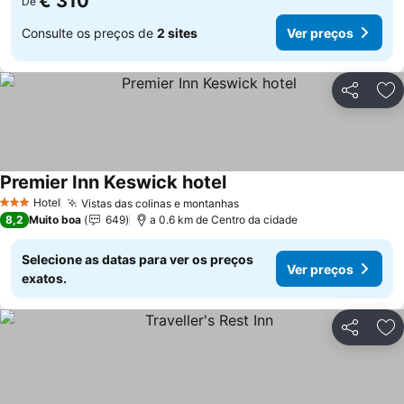
€ 310
De
Consulte os preços de
2 sites
Ver preços
Partilhar
Ad
Premier Inn Keswick hotel
Hotel
Vistas das colinas e montanhas
3 Estrelas
8,2
Muito boa
649
a 0.6 km de Centro da cidade
Selecione as datas para ver os preços
Ver preços
exatos.
Partilhar
Ad