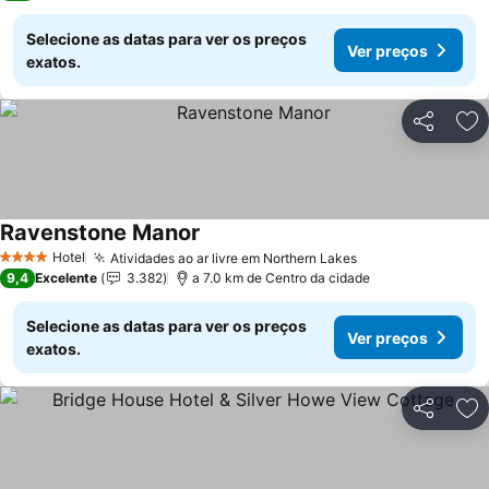
Selecione as datas para ver os preços
Ver preços
exatos.
Partilhar
Ad
Ravenstone Manor
Hotel
Atividades ao ar livre em Northern Lakes
4 Estrelas
9,4
Excelente
3.382
a 7.0 km de Centro da cidade
Selecione as datas para ver os preços
Ver preços
exatos.
Partilhar
Ad