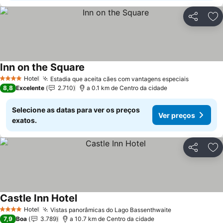
Partilhar
Ad
Inn on the Square
Hotel
Estadia que aceita cães com vantagens especiais
4 Estrelas
8,8
Excelente
2.710
a 0.1 km de Centro da cidade
Selecione as datas para ver os preços
Ver preços
exatos.
Partilhar
Ad
Castle Inn Hotel
Hotel
Vistas panorâmicas do Lago Bassenthwaite
4 Estrelas
7,9
Boa
3.789
a 10.7 km de Centro da cidade