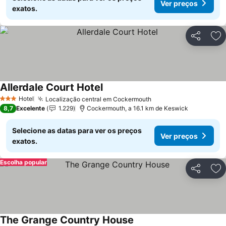
Ver preços
exatos.
Partilhar
Ad
Allerdale Court Hotel
Hotel
Localização central em Cockermouth
3 Estrelas
8,7
Excelente
1.229
Cockermouth, a 16.1 km de Keswick
Selecione as datas para ver os preços
Ver preços
exatos.
Escolha popular
Partilhar
Ad
The Grange Country House