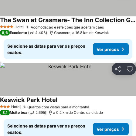
The Swan at Grasmere- The Inn Collection Group
Hotel
Acomodação e refeições que aceitam cães
4 Estrelas
8,6
Excelente
4.403
Grasmere, a 16.8 km de Keswick
Selecione as datas para ver os preços
Ver preços
exatos.
Partilhar
Ad
Keswick Park Hotel
Hotel
Quartos com vistas para a montanha
3 Estrelas
8,1
Muito boa
2.695
a 0.2 km de Centro da cidade
Selecione as datas para ver os preços
Ver preços
exatos.