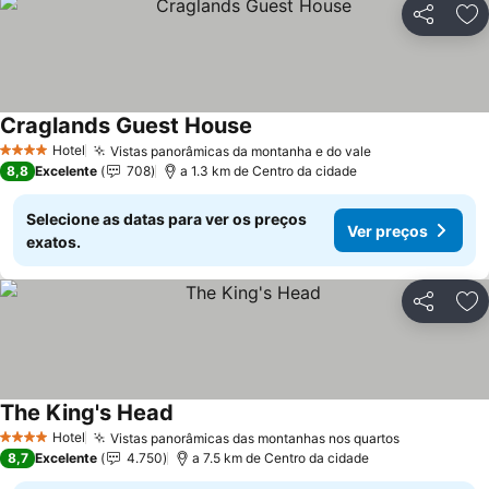
Partilhar
Ad
Craglands Guest House
Hotel
Vistas panorâmicas da montanha e do vale
4 Estrelas
8,8
Excelente
708
a 1.3 km de Centro da cidade
Selecione as datas para ver os preços
Ver preços
exatos.
Partilhar
Ad
The King's Head
Hotel
Vistas panorâmicas das montanhas nos quartos
4 Estrelas
8,7
Excelente
4.750
a 7.5 km de Centro da cidade