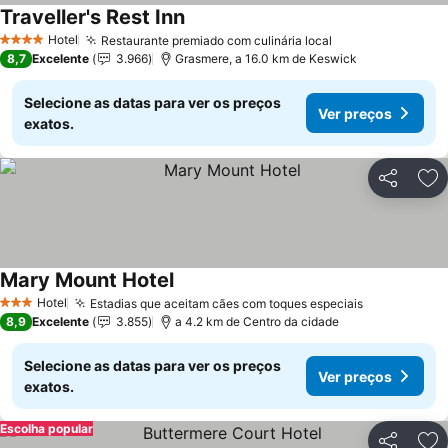
Traveller's Rest Inn
Hotel
Restaurante premiado com culinária local
4 Estrelas
8,7
Excelente
3.966
Grasmere, a 16.0 km de Keswick
Selecione as datas para ver os preços
Ver preços
exatos.
Partilhar
Ad
Mary Mount Hotel
Hotel
Estadias que aceitam cães com toques especiais
3 Estrelas
8,9
Excelente
3.855
a 4.2 km de Centro da cidade
Selecione as datas para ver os preços
Ver preços
exatos.
Escolha popular