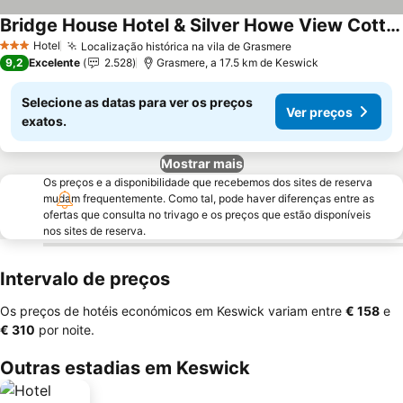
Bridge House Hotel & Silver Howe View Cottage
Hotel
Localização histórica na vila de Grasmere
3 Estrelas
9,2
Excelente
2.528
Grasmere, a 17.5 km de Keswick
Selecione as datas para ver os preços
Ver preços
exatos.
Mostrar mais
Os preços e a disponibilidade que recebemos dos sites de reserva
mudam frequentemente. Como tal, pode haver diferenças entre as
ofertas que consulta no trivago e os preços que estão disponíveis
nos sites de reserva.
Intervalo de preços
Os preços de hotéis económicos em Keswick variam entre
‎€ 158
e
‎€ 310
por noite.
Outras estadias em Keswick