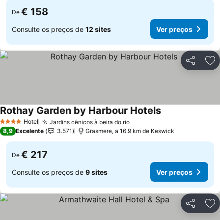
€ 158
De
Consulte os preços de
12 sites
Ver preços
Partilhar
Ad
Rothay Garden by Harbour Hotels
Hotel
Jardins cênicos à beira do rio
4 Estrelas
8,9
Excelente
3.571
Grasmere, a 16.9 km de Keswick
€ 217
De
Consulte os preços de
9 sites
Ver preços
Partilhar
Ad