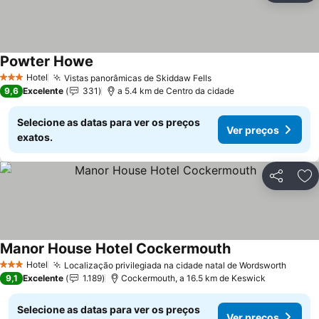
Powter Howe
Hotel
Vistas panorâmicas de Skiddaw Fells
3 Estrelas
9,6
Excelente
331
a 5.4 km de Centro da cidade
Selecione as datas para ver os preços
Ver preços
exatos.
Partilhar
Ad
Manor House Hotel Cockermouth
Hotel
Localização privilegiada na cidade natal de Wordsworth
3 Estrelas
9,1
Excelente
1.189
Cockermouth, a 16.5 km de Keswick
Selecione as datas para ver os preços
Ver preços