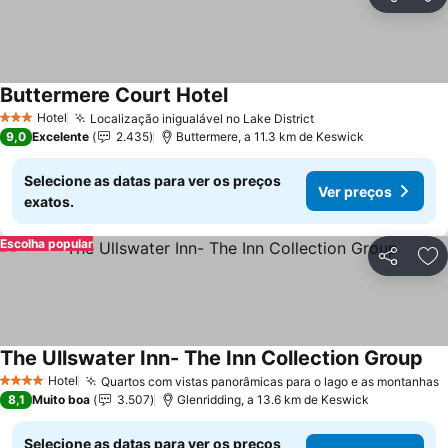
Partilhar
Ad
Buttermere Court Hotel
Hotel
Localização inigualável no Lake District
3 Estrelas
9,0
Excelente
2.435
Buttermere, a 11.3 km de Keswick
Selecione as datas para ver os preços
Ver preços
exatos.
Escolha popular
Partilhar
Ad
The Ullswater Inn- The Inn Collection Group
Hotel
Quartos com vistas panorâmicas para o lago e as montanhas
4 Estrelas
8,1
Muito boa
3.507
Glenridding, a 13.6 km de Keswick
Selecione as datas para ver os preços