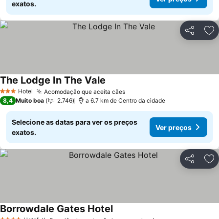
exatos.
Partilhar
Ad
The Lodge In The Vale
Hotel
Acomodação que aceita cães
3 Estrelas
8,4
Muito boa
2.746
a 6.7 km de Centro da cidade
Selecione as datas para ver os preços
Ver preços
exatos.
Partilhar
Ad
Borrowdale Gates Hotel