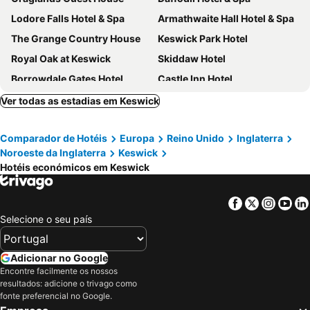
Lodore Falls Hotel & Spa
Armathwaite Hall Hotel & Spa
The Grange Country House
Keswick Park Hotel
Royal Oak at Keswick
Skiddaw Hotel
Borrowdale Gates Hotel
Castle Inn Hotel
Buttermere Court Hotel
The Ullswater Inn- The Inn Collection Group
Ver todas as estadias em Keswick
Patterdale
Whitbarrow Hotel
Comparador de Hotéis
Europa
Reino Unido
Inglaterra
Traveller's Rest Inn
The Old Dungeon Ghyll Hotel
Noroeste da Inglaterra
Keswick
Hotéis económicos em Keswick
Facebook
Twitter
Insta
Yo
Selecione o seu país
Adicionar no Google
Encontre facilmente os nossos
resultados: adicione o trivago como
fonte preferencial no Google.