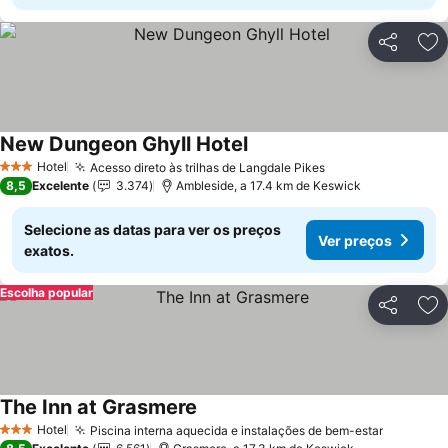
Partilhar
Ad
New Dungeon Ghyll Hotel
Hotel
Acesso direto às trilhas de Langdale Pikes
3 Estrelas
8,5
Excelente
3.374
Ambleside, a 17.4 km de Keswick
Selecione as datas para ver os preços
Ver preços
exatos.
Escolha popular
Partilhar
Ad
The Inn at Grasmere
Hotel
Piscina interna aquecida e instalações de bem-estar
3 Estrelas