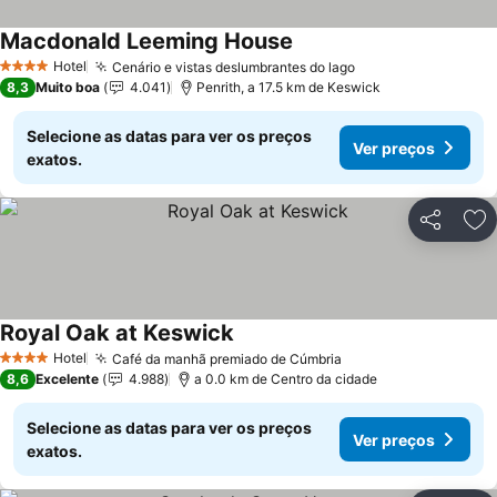
Macdonald Leeming House
Hotel
Cenário e vistas deslumbrantes do lago
4 Estrelas
8,3
Muito boa
4.041
Penrith, a 17.5 km de Keswick
Selecione as datas para ver os preços
Ver preços
exatos.
Partilhar
Ad
Royal Oak at Keswick
Hotel
Café da manhã premiado de Cúmbria
4 Estrelas
8,6
Excelente
4.988
a 0.0 km de Centro da cidade
Selecione as datas para ver os preços
Ver preços
exatos.