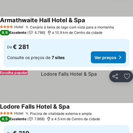
Armathwaite Hall Hotel & Spa
Hotel
Cenário à beira do lago com vista para a montanha
4 Estrelas
8,9
Excelente
4.786
a 10.9 km de Centro da cidade
€ 281
De
Consulte os preços de
7 sites
Ver preços
Escolha popular
Partilhar
Ad
Lodore Falls Hotel & Spa
Hotel
Piscina de vitalidade externa e ampla
4 Estrelas
8,5
Excelente
7.868
a 4.5 km de Centro da cidade