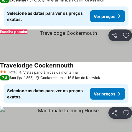
8,5
Excelente
6.561
Grasmere, a 17.3 km de Keswick
Selecione as datas para ver os preços
Ver preços
exatos.
Escolha popular
Partilhar
Ad
Travelodge Cockermouth
Hotel
Vistas panorâmicas da montanha
2 Estrelas
7,8
Boa
1.868
Cockermouth, a 16.5 km de Keswick
Selecione as datas para ver os preços
Ver preços
exatos.
Partilhar
Ad