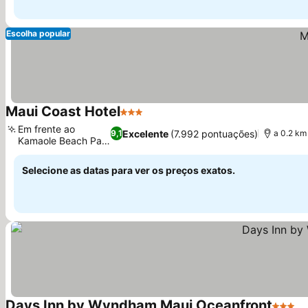
Escolha popular
Maui Coast Hotel
3 Estrelas
Em frente ao
Excelente
(7.992 pontuações)
9,1
a 0.2 km
Kamaole Beach Park
I
Selecione as datas para ver os preços exatos.
Days Inn by Wyndham Maui Oceanfront