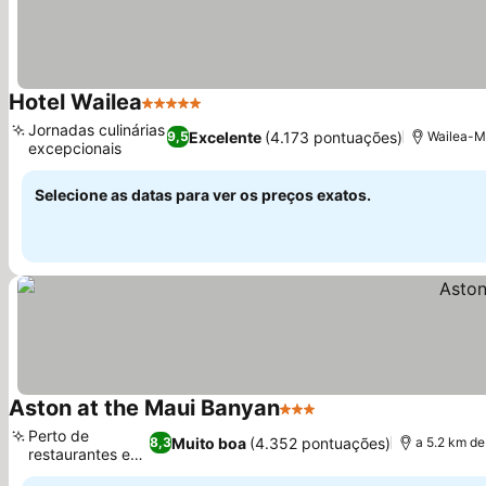
Hotel Wailea
5 Estrelas
Jornadas culinárias
Excelente
(4.173 pontuações)
9,5
Wailea-Mā
excepcionais
Selecione as datas para ver os preços exatos.
Aston at the Maui Banyan
3 Estrelas
Perto de
Muito boa
(4.352 pontuações)
8,3
a 5.2 km de
restaurantes e
lojas