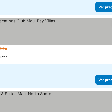
Ver pre
 Estrelas
 praia
Ver pre