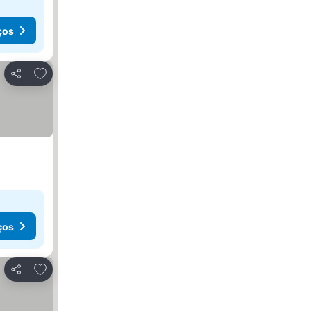
ços
Adicionar aos favoritos
Partilhar
ços
Adicionar aos favoritos
Partilhar