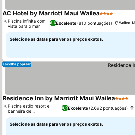
AC Hotel by Marriott Maui Wailea
4 Estrelas
Piscina infinita com
Excelente
(810 pontuações)
8,6
Wailea-M
vista para o mar
Selecione as datas para ver os preços exatos.
Escolha popular
Residence Inn by Marriott Maui Wailea
4 Estrel
Piscina estilo resort e
Excelente
(2.692 pontuações)
9,0
banheira de
hidromassagem
Selecione as datas para ver os preços exatos.