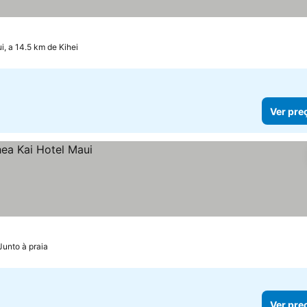
las
i, a 14.5 km de Kihei
Ver pre
Junto à praia
Ver pre