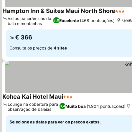
Hampton Inn & Suites Maui North Shore
3 Estre
Vistas panorâmicas da
Excelente
(468 pontuações)
8,9
Kahulu
baía e montanhas
€ 366
De
Consulte os preços de
4 sites
Kohea Kai Hotel Maui
3 Estrelas
Lounge na cobertura para
Muito boa
(1.904 pontuações)
8,4
observação de baleias
Selecione as datas para ver os preços exatos.