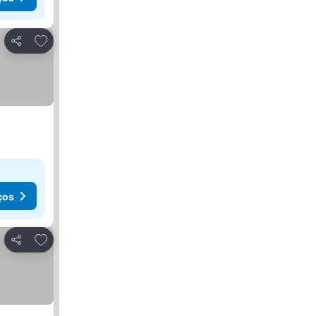
Adicionar aos favoritos
Partilhar
ços
Adicionar aos favoritos
Partilhar