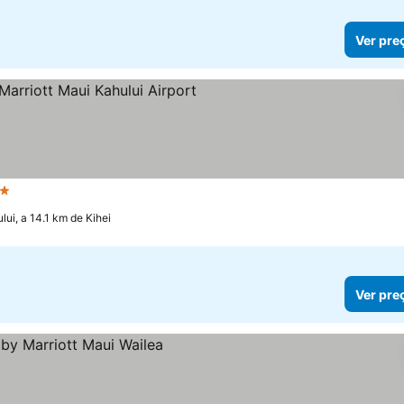
Ver pre
strelas
lui, a 14.1 km de Kihei
Ver pre