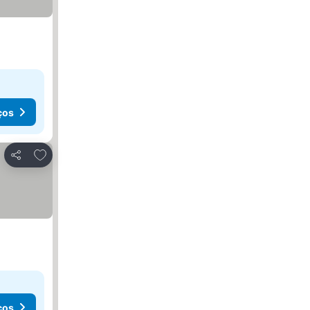
ços
Adicionar aos favoritos
Partilhar
ços