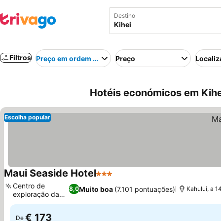
Destino
Filtros
Preço em ordem crescente
Preço
Localiz
Hotéis económicos em Kihe
Escolha popular
Maui Seaside Hotel
3 Estrelas
Centro de
Muito boa
(7.101 pontuações)
8,0
Kahului, a 1
exploração da
ilha
€ 173
De