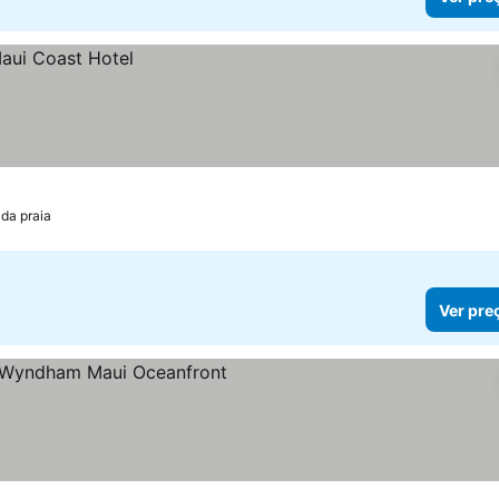
 da praia
Ver pre