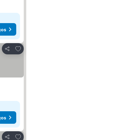
ços
Adicionar aos favoritos
Partilhar
ços
Adicionar aos favoritos
Partilhar