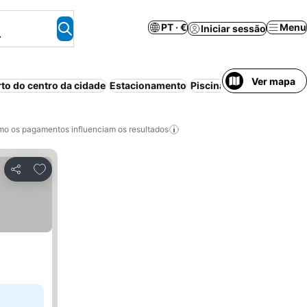
PT · €
Menu
Iniciar sessão
.
Ver mapa
rto do centro da cidade
Estacionamento
Piscina
Praia
Ar condic
o os pagamentos influenciam os resultados
Adicionar aos favoritos
Partilhar