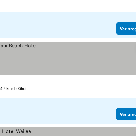
las
Ver pre
14.5 km de Kihei
Ver pre