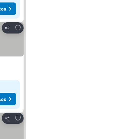
ços
Adicionar aos favoritos
Partilhar
ços
Adicionar aos favoritos
Partilhar