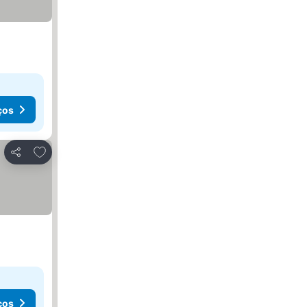
ços
Adicionar aos favoritos
Partilhar
ços