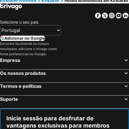
Kırklareli Province
Kirklareli
Hotéis económicos em Kirklareli
Facebook
Twitter
Insta
Yo
Selecione o seu país
Adicionar no Google
Encontre facilmente os nossos
resultados: adicione o trivago como
fonte preferencial no Google.
Empresa
Os nossos produtos
Termos e políticas
Suporte
Inicie sessão para desfrutar de
vantagens exclusivas para membros