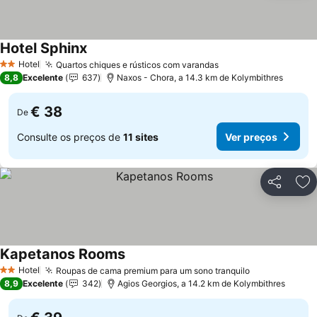
Hotel Sphinx
Hotel
Quartos chiques e rústicos com varandas
2 Estrelas
8,8
Excelente
637
Naxos - Chora, a 14.3 km de Kolymbithres
€ 38
De
Consulte os preços de
11 sites
Ver preços
Partilhar
Ad
Kapetanos Rooms
Hotel
Roupas de cama premium para um sono tranquilo
2 Estrelas
8,9
Excelente
342
Agios Georgios, a 14.2 km de Kolymbithres