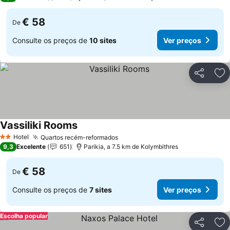
€ 58
De
Consulte os preços de
10 sites
Ver preços
Partilhar
Ad
Vassiliki Rooms
Hotel
Quartos recém-reformados
2 Estrelas
9,3
Excelente
651
Parikia, a 7.5 km de Kolymbithres
€ 58
De
Consulte os preços de
7 sites
Ver preços
Escolha popular
Partilhar
Ad