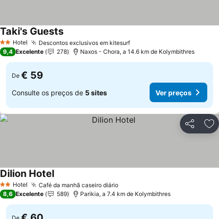
Taki's Guests
Hotel
Descontos exclusivos em kitesurf
2 Estrelas
9,4
Excelente
278
Naxos - Chora, a 14.6 km de Kolymbithres
€ 59
De
Consulte os preços de
5 sites
Ver preços
Partilhar
Ad
Dilion Hotel
Hotel
Café da manhã caseiro diário
2 Estrelas
8,6
Excelente
589
Parikia, a 7.4 km de Kolymbithres
€ 60
De