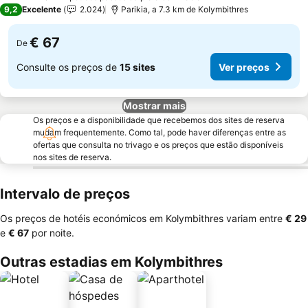
3 Estrelas
9,2
Excelente
2.024
Parikia, a 7.3 km de Kolymbithres
€ 67
De
Consulte os preços de
15 sites
Ver preços
Mostrar mais
Os preços e a disponibilidade que recebemos dos sites de reserva
mudam frequentemente. Como tal, pode haver diferenças entre as
ofertas que consulta no trivago e os preços que estão disponíveis
nos sites de reserva.
Intervalo de preços
Os preços de hotéis económicos em Kolymbithres variam entre
‎€ 29
e
‎€ 67
por noite.
Outras estadias em Kolymbithres