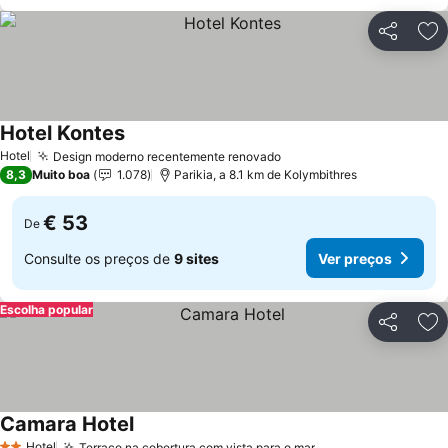
Partilhar
Ad
Hotel Kontes
Hotel
Design moderno recentemente renovado
8,3
Muito boa
1.078
Parikia, a 8.1 km de Kolymbithres
€ 53
De
Consulte os preços de
9 sites
Ver preços
Escolha popular
Partilhar
Ad
Camara Hotel
Hotel
Terraço na cobertura com vista para o mar