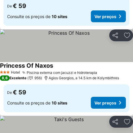
€ 59
De
Consulte os preços de
10 sites
Ver preços
Partilhar
Ad
Princess Of Naxos
Hotel
Piscina externa com jacuzzi e hidroterapia
3 Estrelas
8,6
Excelente
956
Agios Georgios, a 14.5 km de Kolymbithres
€ 59
De
Consulte os preços de
10 sites
Ver preços
Partilhar
Ad