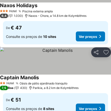
Naxos Holidays
Hotel
Piscina externa ampla
3 Estrelas
6,4
1.030
Naxos - Chora, a 14.8 km de Kolymbithres
€ 47
De
Consulte os preços de
10 sites
Ver preços
Partilhar
Ad
Captain Manolis
Hotel
Oásis de pátio ajardinado tranquilo
2 Estrelas
7,5
Boa
430
Parikia, a 8.2 km de Kolymbithres
€ 51
De
Consulte os preços de
8 sites
Ver preços