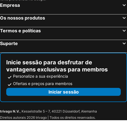
Naxos Holidays
Cavo Piso Livadi
Empresa
The Key
Fyrogenis Palace
Paridian Elegant Living
Anna Platanou Suites
Os nossos produtos
Avra Pension
Parian Lithos Residence
Termos e políticas
Dilion Hotel
Aloni Hotel & Suites
Mitos Suites
Princess Of Naxos
Suporte
Zefi Hotel & Suites
Paros Palace
Panorama Sidari
Hotel Kontes
Inicie sessão para desfrutar de
Pnoi Hotel
Paros Inn Seafront by GHH
vantagens exclusivas para membros
Ayeri Hotel
Hotel Paros
Personalize a sua experiência
Porto Paros Hotel & Villas
Parilio, a Member of Design Hotels
Ofertas e preços para membros
Saint Andrea Seaside Resort
Almira Suites
Iniciar sessão
Adonis
Adonis Hotel Studios & Apartments
Kali Naousa
Alexandros
trivago N.V.
, Kesselstraße 5 – 7, 40221 Düsseldorf, Alemanha
Kanale's Rooms & Suites
Senia Hotel
Direitos autorais 2026 trivago | Todos os direitos reservados.
Meros, Santikos Collection
Hotel Manos