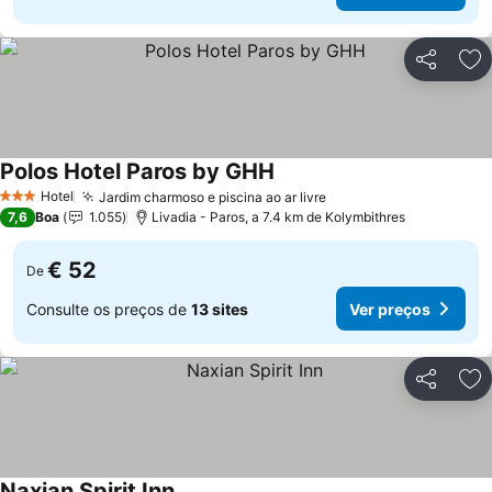
Partilhar
Ad
Polos Hotel Paros by GHH
Hotel
Jardim charmoso e piscina ao ar livre
3 Estrelas
7,6
Boa
1.055
Livadia - Paros, a 7.4 km de Kolymbithres
€ 52
De
Consulte os preços de
13 sites
Ver preços
Partilhar
Ad
Naxian Spirit Inn