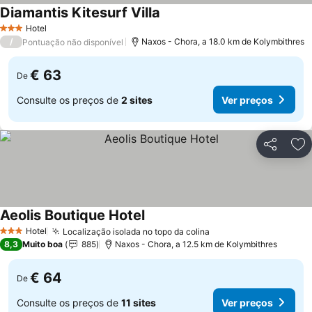
Diamantis Kitesurf Villa
Hotel
3 Estrelas
/
Naxos - Chora, a 18.0 km de Kolymbithres
Pontuação não disponível
€ 63
De
Consulte os preços de
2 sites
Ver preços
Partilhar
Ad
Aeolis Boutique Hotel
Hotel
Localização isolada no topo da colina
3 Estrelas
8,3
Muito boa
885
Naxos - Chora, a 12.5 km de Kolymbithres
€ 64
De
Consulte os preços de
11 sites
Ver preços