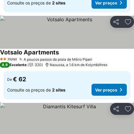
Consulte os preços de
2 sites
Ver preços
Partilhar
Ad
Votsalo Apartments
Hotel
A poucos passos da praia de Mikro Piperi
2 Estrelas
8,9
Excelente
320
Naoussa, a 1.6 km de Kolymbithres
€ 62
De
Consulte os preços de
2 sites
Ver preços
Partilhar
Ad