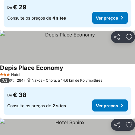
€ 29
De
Consulte os preços de
4 sites
Ver preços
Partilhar
Ad
Depis Place Economy
Hotel
3 Estrelas
7,3
284
Naxos - Chora, a 14.6 km de Kolymbithres
€ 38
De
Consulte os preços de
2 sites
Ver preços
Partilhar
Ad