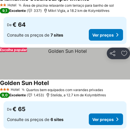
Hotel
Área de piscina relaxante com terraço para banho de sol
2 Estrelas
9,1
Excelente
337
Mikri Vigla, a 18.2 km de Kolymbithres
€ 64
De
Consulte os preços de
7 sites
Ver preços
Escolha popular
Partilhar
Ad
Golden Sun Hotel
Hotel
Quartos bem equipados com varandas privadas
3 Estrelas
9,0
Excelente
1.453
Stelida, a 12.7 km de Kolymbithres
€ 65
De
Consulte os preços de
6 sites
Ver preços