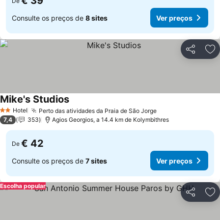
€ 39
De
Consulte os preços de
8 sites
Ver preços
Partilhar
Ad
Mike's Studios
Hotel
Perto das atividades da Praia de São Jorge
2 Estrelas
7,4
353
Agios Georgios, a 14.4 km de Kolymbithres
€ 42
De
Consulte os preços de
7 sites
Ver preços
Escolha popular
Partilhar
Ad