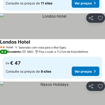
Consulte os preços de
11 sites
Ver preços
Partilhar
Ad
Londos Hotel
Hotel
Varandas com vista para o Mar Egeu
2 Estrelas
8,9
Excelente
660
Piso Livadi, a 11.2 km de Kolymbithres
€ 47
De
Consulte os preços de
8 sites
Ver preços
Partilhar
Ad