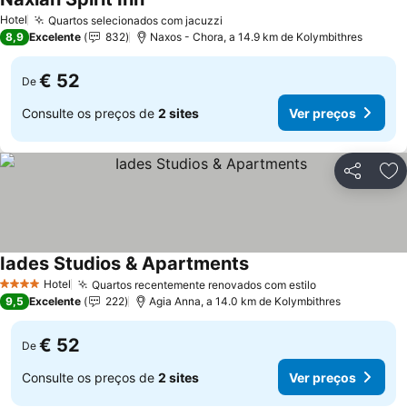
Hotel
Quartos selecionados com jacuzzi
8,9
Excelente
832
Naxos - Chora, a 14.9 km de Kolymbithres
€ 52
De
Consulte os preços de
2 sites
Ver preços
Partilhar
Ad
Iades Studios & Apartments
Hotel
Quartos recentemente renovados com estilo
4 Estrelas
9,5
Excelente
222
Agia Anna, a 14.0 km de Kolymbithres
€ 52
De
Consulte os preços de
2 sites
Ver preços