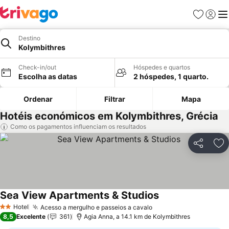
Favoritos
Iniciar
Me
Destino
Kolymbithres
Check-in/out
Hóspedes e quartos
Escolha as datas
2 hóspedes, 1 quarto.
Ordenar
Filtrar
Mapa
Hotéis económicos em Kolymbithres, Grécia
Como os pagamentos influenciam os resultados
Partilhar
Ad
Sea View Apartments & Studios
Hotel
Acesso a mergulho e passeios a cavalo
2 Estrelas
8,5
Excelente
361
Agia Anna, a 14.1 km de Kolymbithres