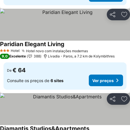
Partilhar
Ad
Paridian Elegant Living
Hotel
Hotel novo com instalações modernas
3 Estrelas
9,0
Excelente
388
Livadia - Paros, a 7.2 km de Kolymbithres
€ 64
De
Consulte os preços de
6 sites
Ver preços
Partilhar
Ad
Diamantis Studios&Apartments