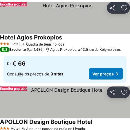
Escolha popular
Partilhar
Ad
Hotel Agios Prokopios
Hotel
Quadra de tênis no local
3 Estrelas
8,8
Excelente
1.486
Agios Prokopios, a 13.5 km de Kolymbithres
€ 66
De
Consulte os preços de
9 sites
Ver preços
Escolha popular
Partilhar
Ad
APOLLON Design Boutique Hotel
Hotel
A poucos passos da praia de Livadia