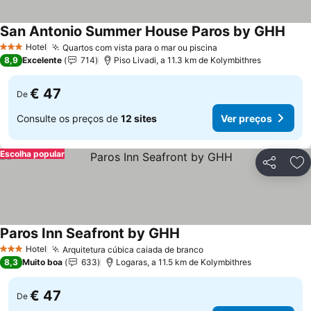
San Antonio Summer House Paros by GHH
Hotel
Quartos com vista para o mar ou piscina
3 Estrelas
8,9
Excelente
714
Piso Livadi, a 11.3 km de Kolymbithres
€ 47
De
Consulte os preços de
12 sites
Ver preços
Escolha popular
Partilhar
Ad
Paros Inn Seafront by GHH
Hotel
Arquitetura cúbica caiada de branco
3 Estrelas
8,3
Muito boa
633
Logaras, a 11.5 km de Kolymbithres
€ 47
De