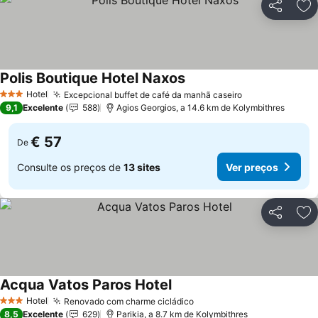
Partilhar
Ad
Polis Boutique Hotel Naxos
Hotel
Excepcional buffet de café da manhã caseiro
3 Estrelas
9,1
Excelente
588
Agios Georgios, a 14.6 km de Kolymbithres
€ 57
De
Consulte os preços de
13 sites
Ver preços
Partilhar
Ad
Acqua Vatos Paros Hotel
Hotel
Renovado com charme cicládico
3 Estrelas
8,5
Excelente
629
Parikia, a 8.7 km de Kolymbithres