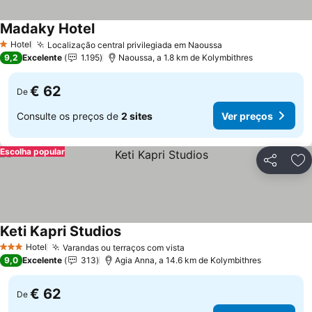
Madaky Hotel
Hotel
Localização central privilegiada em Naoussa
1 Estrelas
9,2
Excelente
1.195
Naoussa, a 1.8 km de Kolymbithres
€ 62
De
Consulte os preços de
2 sites
Ver preços
Escolha popular
Partilhar
Ad
Keti Kapri Studios
Hotel
Varandas ou terraços com vista
3 Estrelas
9,0
Excelente
313
Agia Anna, a 14.6 km de Kolymbithres
€ 62
De