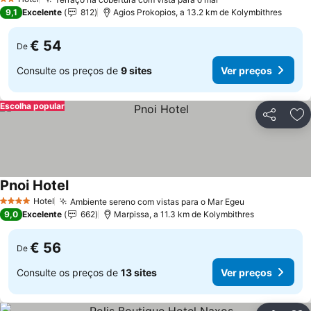
2 Estrelas
9,1
Excelente
812
Agios Prokopios, a 13.2 km de Kolymbithres
€ 54
De
Consulte os preços de
9 sites
Ver preços
Escolha popular
Partilhar
Ad
Pnoi Hotel
Hotel
Ambiente sereno com vistas para o Mar Egeu
4 Estrelas
9,0
Excelente
662
Marpissa, a 11.3 km de Kolymbithres
€ 56
De
Consulte os preços de
13 sites
Ver preços