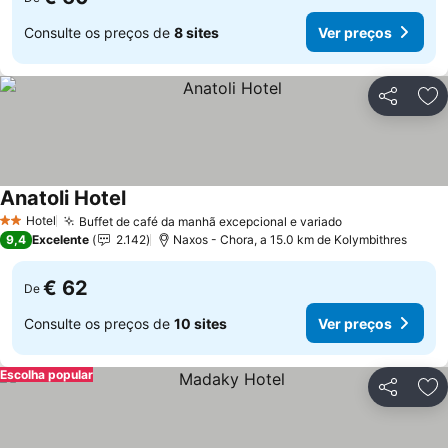
Consulte os preços de
8 sites
Ver preços
Partilhar
Ad
Anatoli Hotel
Hotel
Buffet de café da manhã excepcional e variado
2 Estrelas
9,4
Excelente
2.142
Naxos - Chora, a 15.0 km de Kolymbithres
€ 62
De
Consulte os preços de
10 sites
Ver preços
Escolha popular
Partilhar
Ad