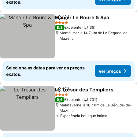
exatos.
Manoir Le Roure & Spa
Partilhar
Adicionar aos favoritos
Ver
4 Estrelas
8,8
Excelente
39
Montélimar, a 14.7 km de La Bégude-de-
Mazenc
Selecione as datas para ver os preços
Ver preços
exatos.
Le Trésor des Templiers
Partilhar
Adicionar aos favoritos
V
4 Estrelas
9,6
Excelente
701
Malataverne, a 16.7 km de La Bégude-de-
Mazenc
Experiência boutique íntima
Ver preços