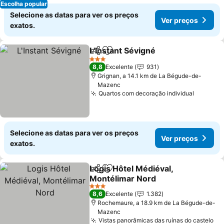
Escolha popular
Selecione as datas para ver os preços
Ver preços
exatos.
L'Instant Sévigné
Partilhar
Adicionar aos favoritos
Ver preço
3 Estrelas
8,8
Excelente
931
Grignan, a 14.1 km de La Bégude-de-
Mazenc
Quartos com decoração individual
Ver pre
Selecione as datas para ver os preços
Ver preços
exatos.
Logis Hôtel Médiéval,
Partilhar
Adicionar aos favoritos
Montélimar Nord
Ver preços
3 Estrelas
8,6
Excelente
1.382
Rochemaure, a 18.9 km de La Bégude-de-
Mazenc
Vistas panorâmicas das ruínas do castelo
Ve