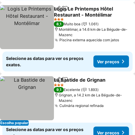
Logis Le Printemps Hôtel
Partilhar
Adicionar aos favoritos
Restaurant - Montélimar
Ver preços
3 Estrelas
8,1
Muito boa
1.061
Montélimar, a 14.6 km de La Bégude-de-
Mazenc
Piscina externa aquecida com jatos
Ver pr
Selecione as datas para ver os preços
Ver preços
exatos.
La Bastide de Grignan
Partilhar
Adicionar aos favoritos
Ver 
3 Estrelas
9,1
Excelente
1.893
Grignan, a 14.2 km de La Bégude-de-
Mazenc
Culinária regional refinada
Ver preços
Escolha popular
Selecione as datas para ver os preços
Ver preços