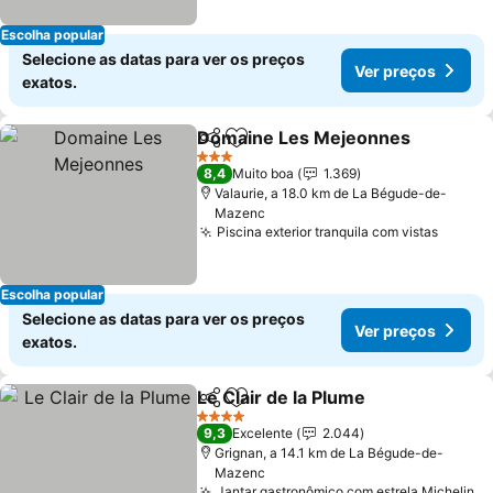
Escolha popular
Selecione as datas para ver os preços
Ver preços
exatos.
Domaine Les Mejeonnes
Partilhar
Adicionar aos favoritos
V
3 Estrelas
8,4
Muito boa
1.369
Valaurie, a 18.0 km de La Bégude-de-
Mazenc
Piscina exterior tranquila com vistas
Ver pr
Escolha popular
Selecione as datas para ver os preços
Ver preços
exatos.
Le Clair de la Plume
Partilhar
Adicionar aos favoritos
Ver pr
4 Estrelas
9,3
Excelente
2.044
Grignan, a 14.1 km de La Bégude-de-
Mazenc
Jantar gastronômico com estrela Michelin