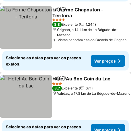
La Ferme Chapouton -
Partilhar
Adicionar aos favoritos
Teritoria
Ver preços
4 Estrelas
8,8
Excelente
1.244
Grignan, a 14.1 km de La Bégude-de-
Mazenc
Vistas panorâmicas do Castelo de Grignan
V
Selecione as datas para ver os preços
Ver preços
exatos.
Hotel Au Bon Coin du Lac
Partilhar
Adicionar aos favoritos
3 Estrelas
8,7
Excelente
671
Valréas, a 17.8 km de La Bégude-de-Mazenc
Selecione as datas para ver os preços
Ver preços