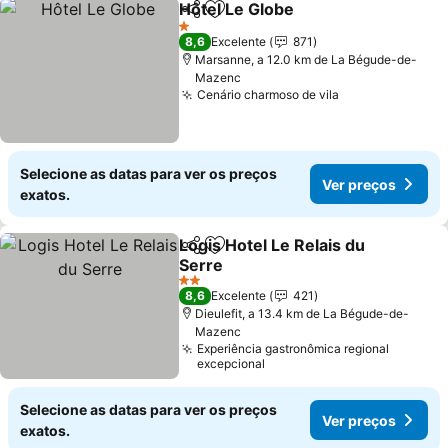
Hôtel Le Globe
Partilhar
Adicionar aos favoritos
Ver preços
1 Estrelas
8,6
Excelente
871
Marsanne, a 12.0 km de La Bégude-de-
Mazenc
Cenário charmoso de vila
Ver preços
Selecione as datas para ver os preços
Ver preços
exatos.
Logis Hotel Le Relais du
Partilhar
Adicionar aos favoritos
Serre
Ver preços
2 Estrelas
8,6
Excelente
421
Dieulefit, a 13.4 km de La Bégude-de-
Mazenc
Experiência gastronômica regional
excepcional
Selecione as datas para ver os preços
Ver preços
exatos.