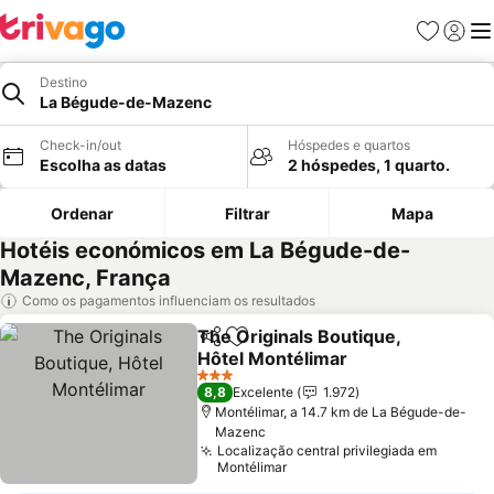
Favoritos
Iniciar
Me
Destino
La Bégude-de-Mazenc
Check-in/out
Hóspedes e quartos
Escolha as datas
2 hóspedes, 1 quarto.
Ordenar
Filtrar
Mapa
Hotéis económicos em La Bégude-de-
Mazenc, França
Como os pagamentos influenciam os resultados
The Originals Boutique,
Partilhar
Adicionar aos favoritos
Hôtel Montélimar
Ver preços
3 Estrelas
8,8
Excelente
1.972
Montélimar, a 14.7 km de La Bégude-de-
Mazenc
Localização central privilegiada em
Montélimar