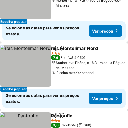
Montélimar, a 14.6 km de La Bégude-de-
Mazenc
Escolha popular
Selecione as datas para ver os preços
Ver preços
exatos.
ibis Montelimar Nord
Partilhar
Adicionar aos favoritos
Ver p
3 Estrelas
7,6
Boa
4.050
Saulce-sur-Rhône, a 18.3 km de La Bégude-
de-Mazenc
Piscina exterior sazonal
Ver preços
Escolha popular
Selecione as datas para ver os preços
Ver preços
exatos.
Pantoufle
Partilhar
Adicionar aos favoritos
Ver preços
3 Estrelas
9,6
Excelente
368