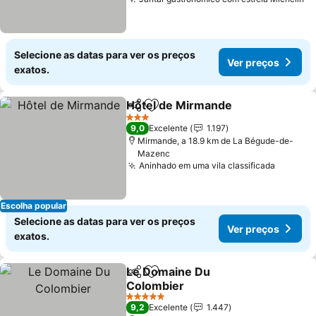
Ve
Selecione as datas para ver os preços
Ver preços
exatos.
Hôtel de Mirmande
Partilhar
Adicionar aos favoritos
Ver pr
3 Estrelas
9,0
Excelente
1.197
Mirmande, a 18.9 km de La Bégude-de-
Mazenc
Aninhado em uma vila classificada
Ver pre
Escolha popular
Selecione as datas para ver os preços
Ver preços
exatos.
Le Domaine Du
Partilhar
Adicionar aos favoritos
Colombier
Ver preços
5 Estrelas
9,2
Excelente
1.447