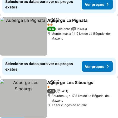
Selecione as datas para ver os preços
Ver preços
exatos.
Auberge La Pignata
Partilhar
Adicionar aos favoritos
Ver pr
2 Estrelas
8,6
Excelente
2.493
Montélimar, a 14.9 km de La Bégude-de-
Mazenc
Selecione as datas para ver os preços
Ver preços
exatos.
Auberge Les Sibourgs
Partilhar
Adicionar aos favoritos
Ver
1 Estrelas
7,0
411
Bourdeaux, a 17.8 km de La Bégude-de-
Mazenc
Lazer e jogos ao ar livre
Ver preços