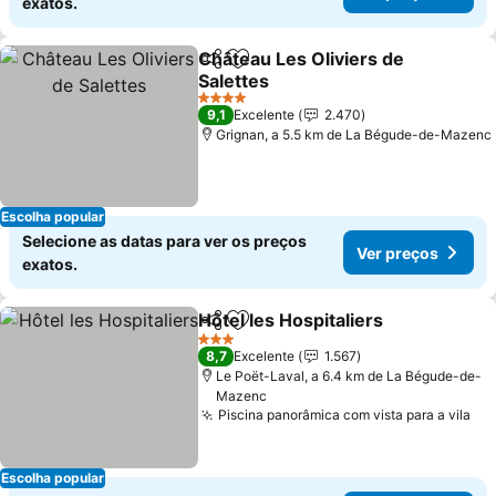
exatos.
Château Les Oliviers de
Partilhar
Adicionar aos favoritos
Salettes
Ver preços
4 Estrelas
9,1
Excelente
2.470
Grignan, a 5.5 km de La Bégude-de-Mazenc
Escolha popular
Selecione as datas para ver os preços
Ver preços
exatos.
Hôtel les Hospitaliers
Partilhar
Adicionar aos favoritos
Ver 
3 Estrelas
8,7
Excelente
1.567
Le Poët-Laval, a 6.4 km de La Bégude-de-
Mazenc
Piscina panorâmica com vista para a vila
Ve
Escolha popular