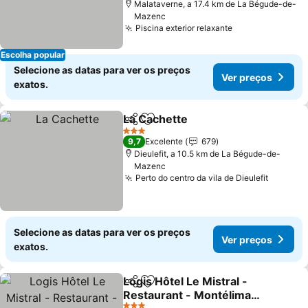
Malataverne, a 17.4 km de La Bégude-de-
Mazenc
Piscina exterior relaxante
Ver preços
Escolha popular
Selecione as datas para ver os preços
Ver preços
exatos.
La Cachette
Partilhar
Adicionar aos favoritos
Ver preços
3 Estrelas
9,7
Excelente
679
Dieulefit, a 10.5 km de La Bégude-de-
Mazenc
Perto do centro da vila de Dieulefit
Ver pre
Selecione as datas para ver os preços
Ver preços
exatos.
Logis Hôtel Le Mistral -
Partilhar
Adicionar aos favoritos
Restaurant - Montélimar