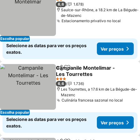
2 Estrelas
6,6
1.678
Saulce-sur-Rhône, a 18.2 km de La Bégude-
de-Mazenc
Estacionamento privativo no local
Ver pre
Escolha popular
Selecione as datas para ver os preços
Ver preços
exatos.
Campanile Montelimar -
Partilhar
Adicionar aos favoritos
Les Tourrettes
Ver preços
3 Estrelas
6,6
1.736
Les Tourrettes, a 17.6 km de La Bégude-de-
Mazenc
Culinária francesa sazonal no local
Ver pr
Escolha popular
Selecione as datas para ver os preços
Ver preços
exatos.