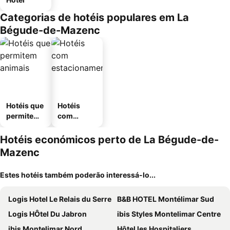
Categorias de hotéis populares em La
Bégude-de-Mazenc
Hotéis que
Hotéis
permitem
com
animais
estaciona
mento
Hotéis económicos perto de La Bégude-de-
Mazenc
Estes hotéis também poderão interessá-lo...
Logis Hotel Le Relais du Serre
B&B HOTEL Montélimar Sud
Logis HÔtel Du Jabron
ibis Styles Montelimar Centre
ibis Montelimar Nord
Hôtel les Hospitaliers