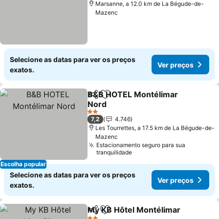
Marsanne, a 12.0 km de La Bégude-de-
Mazenc
Selecione as datas para ver os preços
Ver preços
exatos.
B&B HOTEL Montélimar
Partilhar
Adicionar aos favoritos
Nord
Ver preços
2 Estrelas
7,2
4.746
Les Tourrettes, a 17.5 km de La Bégude-de-
Mazenc
Estacionamento seguro para sua
tranquilidade
Escolha popular
Selecione as datas para ver os preços
Ver preços
exatos.
My KB Hôtel Montélimar
Partilhar
Adicionar aos favoritos
V