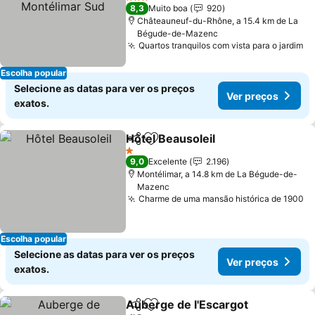
Sud
Ver preços
3 Estrelas
8,3
Muito boa
920
Châteauneuf-du-Rhône, a 15.4 km de La
Bégude-de-Mazenc
Quartos tranquilos com vista para o jardim
Ve
Escolha popular
Selecione as datas para ver os preços
Ver preços
exatos.
Hôtel Beausoleil
Partilhar
Adicionar aos favoritos
Ver preço
1 Estrelas
9,0
Excelente
2.196
Montélimar, a 14.8 km de La Bégude-de-
Mazenc
Charme de uma mansão histórica de 1900
Ve
Escolha popular
Selecione as datas para ver os preços
Ver preços
exatos.
Auberge de l'Escargot
Partilhar
Adicionar aos favoritos