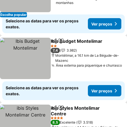
montanhas
Escolha popular
Selecione as datas para ver os preços
Ver preços
exatos.
Ibis Budget Montelimar
Partilhar
Adicionar aos favoritos
Ve
2 Estrelas
7,4
3.982
Montélimar, a 16.1 km de La Bégude-de-
Mazenc
Área externa para piquenique e churrasco
Ve
Selecione as datas para ver os preços
Ver preços
exatos.
ibis Styles Montelimar
Partilhar
Adicionar aos favoritos
Centre
Ver preços
4 Estrelas
8,5
Excelente
3.518