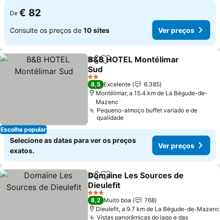
€ 82
De
Consulte os preços de
10 sites
Ver preços
B&B HOTEL Montélimar
Partilhar
Adicionar aos favoritos
Sud
Ver preços
2 Estrelas
8,5
Excelente
6.385
Montélimar, a 15.4 km de La Bégude-de-
Mazenc
Pequeno-almoço buffet variado e de
qualidade
Escolha popular
Selecione as datas para ver os preços
Ver preços
exatos.
Domaine Les Sources de
Partilhar
Adicionar aos favoritos
Dieulefit
Ver preços
3 Estrelas
8,2
Muito boa
768
Dieulefit, a 9.7 km de La Bégude-de-Mazenc
Vistas panorâmicas do lago e das