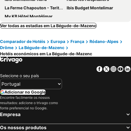
La Ferme Chapouton - Teritoria
Ibis Budget Montelimar
My KB Hôtel Montélimar
Ver todas as estadias em La Bégude-de-Mazenc
Comparador de Hotéis
Europa
França
Ródano-Alpes
Drôme
La Bégude-de-Mazenc
Hotéis económicos em La Bégude-de-Mazenc
Facebook
Twitter
Insta
Yo
Selecione o seu país
Adicionar no Google
Encontre facilmente os nossos
resultados: adicione o trivago como
fonte preferencial no Google.
Empresa
Os nossos produtos