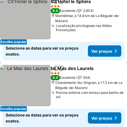
Cit'Hotel le Sphinx
Partilhar
Adicionar aos favoritos
Ver pre
3 Estrelas
9,0
Excelente
2.603
Montélimar, a 14.9 km de La Bégude-de-
Mazenc
Localização privilegiada nas Allées
Provençales
Escolha popular
Selecione as datas para ver os preços
Ver preços
exatos.
Le Mas des Laurels
Partilhar
Adicionar aos favoritos
Ver pr
3 Estrelas
9,0
Excelente
554
Chantemerle-lès-Grignan, a 17.3 km de La
Bégude-de-Mazenc
Piscina externa com terraço para banho de
sol
Escolha popular
Selecione as datas para ver os preços
Ver preços
exatos.