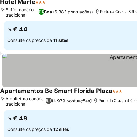
Hotel Marte
3 Estrelas
Ver preços
Buffet canário
Boa
(6.383 pontuações)
7,8
Porto da Cruz, a 3.9 
tradicional
Ver preços
€ 44
De
Consulte os preços de
11 sites
Apartamentos Be Smart Florida Plaza
3 Estrelas
Ver p
Arquitetura canária
(4.979 pontuações)
6,5
Porto da Cruz, a 4.0 
tradicional
Ver preços
€ 48
De
Consulte os preços de
12 sites