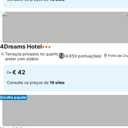
4Dreams Hotel
3 Estrelas
Ver preços
Terraços privados no quarto
(4.659 pontuações)
7,2
Porto da Cru
andar com solário
Ver preços
€ 42
De
Consulte os preços de
16 sites
Escolha popular