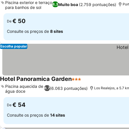
Piscina exterior e terraço
Muito boa
(2.759 pontuações)
8,3
Por
para banhos de sol
Ver preços
€ 50
De
Consulte os preços de
8 sites
Escolha popular
Hotel Panoramica Garden
3 Estrelas
Ver preços
Piscina aquecida de
(6.063 pontuações)
6,7
Los Realejos, a 5.7 k
água doce
Ver preços
€ 54
De
Consulte os preços de
14 sites