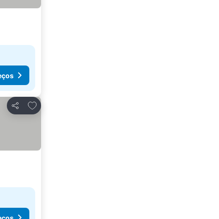
eços
Adicionar aos favoritos
Partilhar
eços