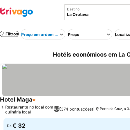
Destino
Filtros
Preço em ordem crescente
Preço
Localiz
Hotéis económicos em La 
Hotel Maga
1 Estrelas
Ver preços
Restaurante no local com
(374 pontuações)
6,4
Porto da Cruz, a 3
culinária local
Ver preços
€ 32
De