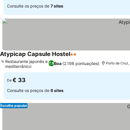
Consulte os preços de
7 sites
Atypicap Capsule Hostel
2 Estrelas
Ver preços
Restaurante japonês e
Boa
(2.198 pontuações)
7,9
Porto da Cruz,
mediterrânico
Ver preços
€ 33
De
Consulte os preços de
6 sites
Escolha popular