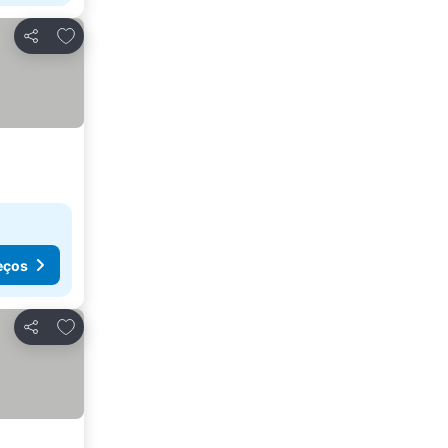
Adicionar aos favoritos
Partilhar
eços
Adicionar aos favoritos
Partilhar