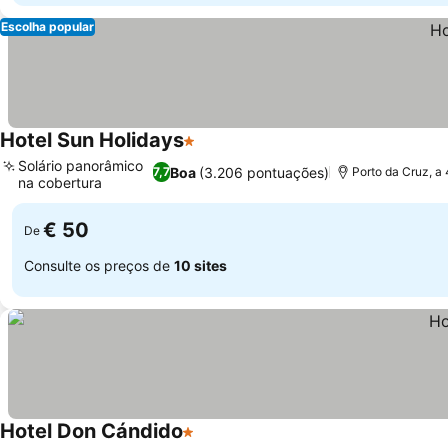
Escolha popular
Hotel Sun Holidays
1 Estrelas
Ver preços
Solário panorâmico
Boa
(3.206 pontuações)
7,7
Porto da Cruz, a
na cobertura
Ver preços
€ 50
De
Consulte os preços de
10 sites
Hotel Don Cándido
1 Estrelas
Ver preços