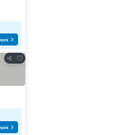
eços
Adicionar aos favoritos
Partilhar
eços