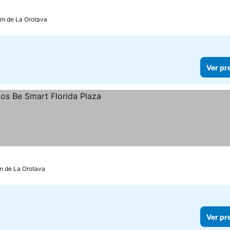
km de La Orotava
Ver pr
reços
km de La Orotava
Ver pr