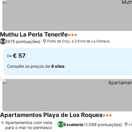
Muthu La Perla Tenerife
3 Estrelas
Ver preços
(975 pontuações)
6,4
Porto da Cruz, a 2.6 km de La Orotava
€ 57
De
Consulte os preços de
8 sites
Apartamentos Playa de Los Roques
3 Estrelas
Ver pre
Apartamentos com vista
Excelente
(1.099 pontuações)
8,5
L
para o mar no penhasco