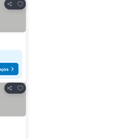
Adicionar aos favoritos
Partilhar
eços
Adicionar aos favoritos
Partilhar