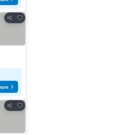
Adicionar aos favoritos
Partilhar
eços
Adicionar aos favoritos
Partilhar