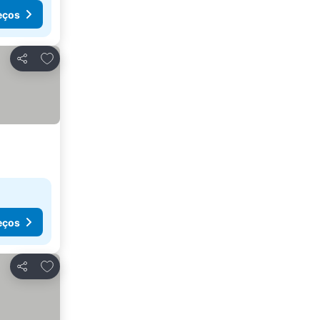
eços
Adicionar aos favoritos
Partilhar
eços
Adicionar aos favoritos
Partilhar