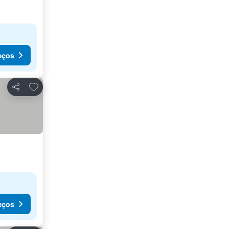
eços
Adicionar aos favoritos
Partilhar
eços