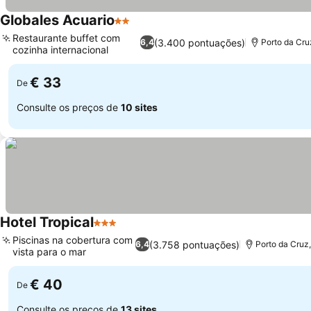
Globales Acuario
2 Estrelas
Ver preços
Restaurante buffet com
(3.400 pontuações)
6,4
Porto da Cru
cozinha internacional
Ver preços
€ 33
De
Consulte os preços de
10 sites
Hotel Tropical
3 Estrelas
Ver preços
Piscinas na cobertura com
(3.758 pontuações)
6,4
Porto da Cruz
vista para o mar
Ver preços
€ 40
De
Consulte os preços de
13 sites