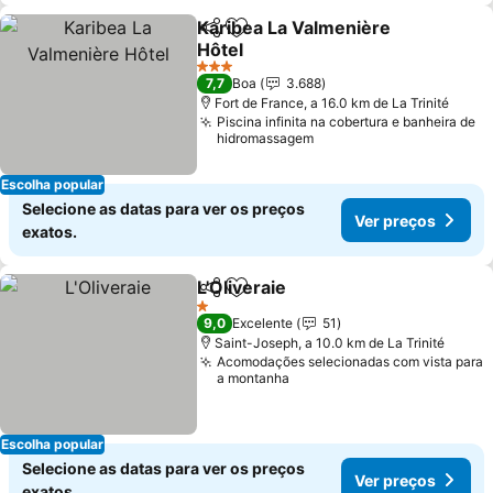
Karibea La Valmenière
Partilhar
Adicionar aos favoritos
Hôtel
3 Estrelas
7,7
Boa
3.688
Fort de France, a 16.0 km de La Trinité
Piscina infinita na cobertura e banheira de
hidromassagem
Escolha popular
Selecione as datas para ver os preços
Ver preços
exatos.
L'Oliveraie
Partilhar
Adicionar aos favoritos
1 Estrelas
9,0
Excelente
51
Saint-Joseph, a 10.0 km de La Trinité
Acomodações selecionadas com vista para
a montanha
Escolha popular
Selecione as datas para ver os preços
Ver preços
exatos.