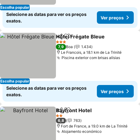
Escolha popular
Selecione as datas para ver os preços
Ver preços
exatos.
Hôtel Frégate Bleue
Partilhar
Adicionar aos favoritos
3 Estrelas
7,9
Boa
1.434
Le Francois, a 18.1 km de La Trinité
Piscina exterior com brisas alísias
Escolha popular
Selecione as datas para ver os preços
Ver preços
exatos.
Bayfront Hotel
Partilhar
Adicionar aos favoritos
2 Estrelas
6,8
763
Fort de France, a 19.0 km de La Trinité
Alojamento económico