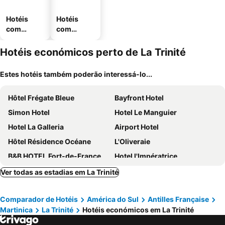
Hotéis
Hotéis
com
com
piscinas
estaciona
mento
Hotéis económicos perto de La Trinité
Estes hotéis também poderão interessá-lo...
Hôtel Frégate Bleue
Bayfront Hotel
Simon Hotel
Hotel Le Manguier
Hotel La Galleria
Airport Hotel
Hôtel Résidence Océane
L'Oliveraie
B&B HOTEL Fort-de-France
Hotel l'Impératrice
Ver todas as estadias em La Trinité
Comparador de Hotéis
América do Sul
Antilles Française
Martinica
La Trinité
Hotéis económicos em La Trinité