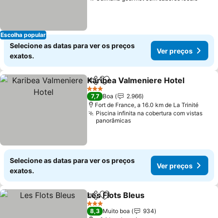
Escolha popular
Selecione as datas para ver os preços
Ver preços
exatos.
Karibea Valmeniere Hotel
Partilhar
Adicionar aos favoritos
3 Estrelas
7,7
Boa
2.966
Fort de France, a 16.0 km de La Trinité
Piscina infinita na cobertura com vistas
panorâmicas
Selecione as datas para ver os preços
Ver preços
exatos.
Les Flots Bleus
Partilhar
Adicionar aos favoritos
3 Estrelas
8,3
Muito boa
934