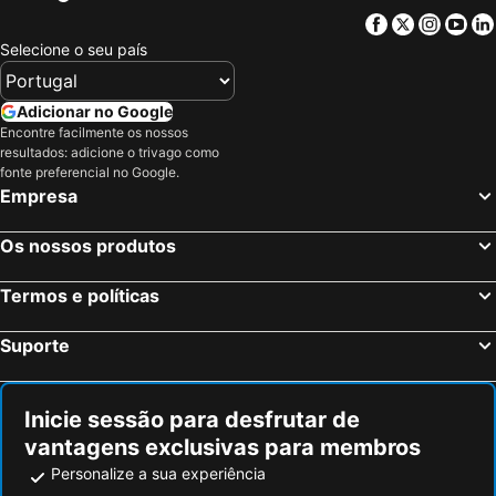
Facebook
Twitter
Insta
Yo
Selecione o seu país
Adicionar no Google
Encontre facilmente os nossos
resultados: adicione o trivago como
fonte preferencial no Google.
Empresa
Os nossos produtos
Termos e políticas
Suporte
Inicie sessão para desfrutar de
vantagens exclusivas para membros
Personalize a sua experiência