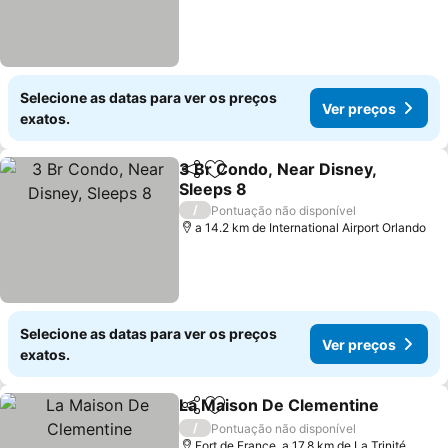
Selecione as datas para ver os preços
Ver preços
exatos.
3 Br Condo, Near Disney,
Partilhar
Adicionar aos favoritos
Sleeps 8
/
Pontuação não disponível
a 14.2 km de International Airport Orlando
Selecione as datas para ver os preços
Ver preços
exatos.
La Maison De Clementine
Partilhar
Adicionar aos favoritos
/
Pontuação não disponível
Fort de France, a 17.8 km de La Trinité