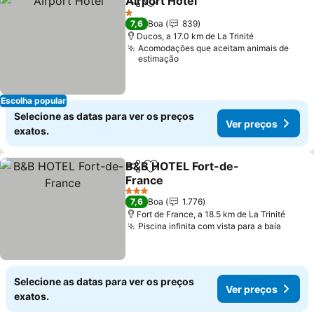
Airport Hotel
Partilhar
Adicionar aos favoritos
1 Estrelas
7,6
Boa
839
Ducos, a 17.0 km de La Trinité
Acomodações que aceitam animais de
estimação
Escolha popular
Selecione as datas para ver os preços
Ver preços
exatos.
B&B HOTEL Fort-de-
Partilhar
Adicionar aos favoritos
France
3 Estrelas
7,6
Boa
1.776
Fort de France, a 18.5 km de La Trinité
Piscina infinita com vista para a baía
Selecione as datas para ver os preços
Ver preços
exatos.