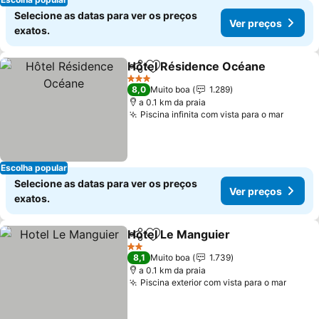
Selecione as datas para ver os preços
Ver preços
exatos.
Hôtel Résidence Océane
Partilhar
Adicionar aos favoritos
3 Estrelas
8,0
Muito boa
1.289
a 0.1 km da praia
Piscina infinita com vista para o mar
Escolha popular
Selecione as datas para ver os preços
Ver preços
exatos.
Hotel Le Manguier
Partilhar
Adicionar aos favoritos
2 Estrelas
8,1
Muito boa
1.739
a 0.1 km da praia
Piscina exterior com vista para o mar