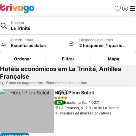
Favoritos
Iniciar
Me
Destino
La Trinité
Check-in/out
Hóspedes e quartos
Escolha as datas
2 hóspedes, 1 quarto.
Ordenar
Filtrar
Mapa
Hotéis económicos em La Trinité, Antilles
Française
Como os pagamentos influenciam os resultados
Hôtel Plein Soleil
Partilhar
Adicionar aos favoritos
4 Estrelas
8,7
Excelente
1.027
Le Francois, a 12.8 km de La Trinité
Piscinas de imersão privativas
Escolha popular