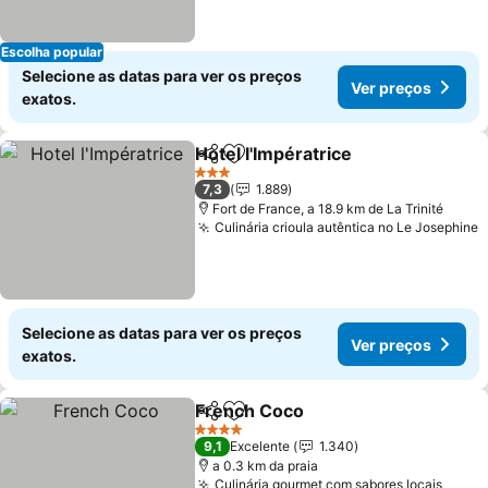
Escolha popular
Selecione as datas para ver os preços
Ver preços
exatos.
Hotel l'Impératrice
Partilhar
Adicionar aos favoritos
3 Estrelas
7,3
1.889
Fort de France, a 18.9 km de La Trinité
Culinária crioula autêntica no Le Josephine
Selecione as datas para ver os preços
Ver preços
exatos.
French Coco
Partilhar
Adicionar aos favoritos
4 Estrelas
9,1
Excelente
1.340
a 0.3 km da praia
Culinária gourmet com sabores locais