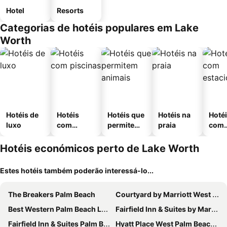
Hotel
Resorts
Categorias de hotéis populares em Lake
Worth
Hotéis de
Hotéis
Hotéis que
Hotéis na
Hoté
luxo
com
permitem
praia
com
piscinas
animais
esta
ment
Hotéis económicos perto de Lake Worth
Estes hotéis também poderão interessá-lo...
The Breakers Palm Beach
Courtyard by Marriott West Palm Beach
Best Western Palm Beach Lakes
Fairfield Inn & Suites by Marriott Delray Beach I-95
Fairfield Inn & Suites Palm Beach
Hyatt Place West Palm Beach/Downtown