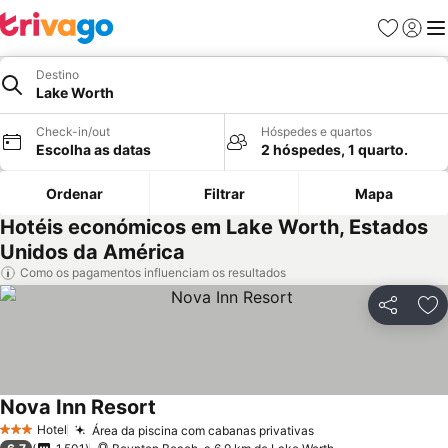
Favoritos
Iniciar
Me
Destino
Lake Worth
Check-in/out
Hóspedes e quartos
Escolha as datas
2 hóspedes, 1 quarto.
Ordenar
Filtrar
Mapa
Hotéis económicos em Lake Worth, Estados
Unidos da América
Como os pagamentos influenciam os resultados
Partilhar
Ad
Nova Inn Resort
Ver preços
Hotel
Área da piscina com cabanas privativas
Ver preços
3 Estrelas