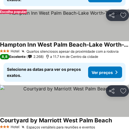
Escolha popular
Partilhar
Ad
Hampton Inn West Palm Beach-Lake Worth-Turnpike
Ver preços
Hotel
Quartos silenciosos apesar da proximidade com a rodovia
Ver 
3 Estrelas
8,8
Excelente
2.268
a 11.7 km de Centro da cidade
Selecione as datas para ver os preços
Ver preços
exatos.
Partilhar
Ad
Courtyard by Marriott West Palm Beach
Ver pre
Hotel
Espaços versáteis para reuniões e eventos
Ver preços
3 Estrelas