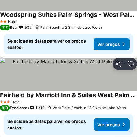
Woodspring Suites Palm Springs - West Palm Beach
Ver preços
Hotel
2 Estrelas
7,7
Boa
535
Palm Beach, a 2.8 km de Lake Worth
Selecione as datas para ver os preços
Ver preços
exatos.
Partilhar
Ad
Fairfield by Marriott Inn & Suites West Palm Beach
Ver preços
Hotel
3 Estrelas
9,0
Excelente
1.319
West Palm Beach, a 13.9 km de Lake Worth
Selecione as datas para ver os preços
Ver preços
exatos.