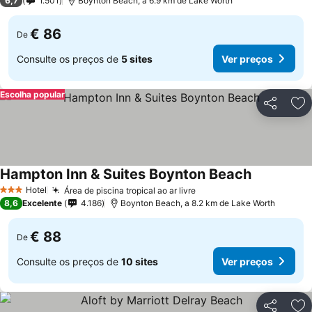
6,7
1.501
Boynton Beach, a 6.9 km de Lake Worth
€ 86
De
Consulte os preços de
5 sites
Ver preços
Escolha popular
Partilhar
Ad
Hampton Inn & Suites Boynton Beach
Ver preços
Hotel
Área de piscina tropical ao ar livre
Ver preços
3 Estrelas
8,6
Excelente
4.186
Boynton Beach, a 8.2 km de Lake Worth
€ 88
De
Consulte os preços de
10 sites
Ver preços