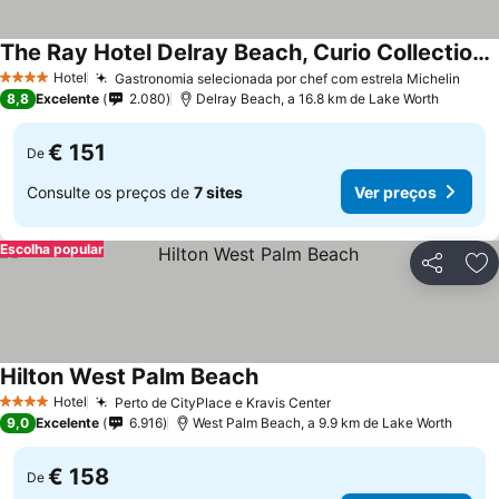
The Ray Hotel Delray Beach, Curio Collection By Hilton
Ver preços
Hotel
Gastronomia selecionada por chef com estrela Michelin
Ver 
4 Estrelas
8,8
Excelente
2.080
Delray Beach, a 16.8 km de Lake Worth
€ 151
De
Consulte os preços de
7 sites
Ver preços
Escolha popular
Partilhar
Ad
Hilton West Palm Beach
Ver preços
Hotel
Perto de CityPlace e Kravis Center
Ver preços
4 Estrelas
9,0
Excelente
6.916
West Palm Beach, a 9.9 km de Lake Worth
€ 158
De