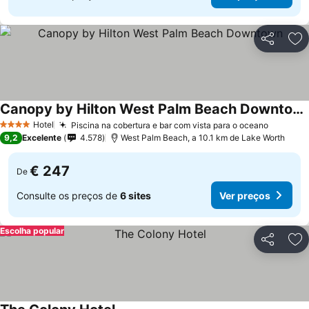
Partilhar
Ad
Canopy by Hilton West Palm Beach Downtown
Ver preços
Hotel
Piscina na cobertura e bar com vista para o oceano
Ver pre
4 Estrelas
9,2
Excelente
4.578
West Palm Beach, a 10.1 km de Lake Worth
€ 247
De
Consulte os preços de
6 sites
Ver preços
Escolha popular
Partilhar
Ad