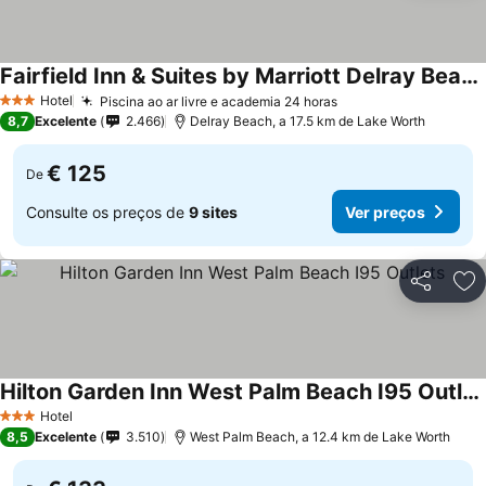
Fairfield Inn & Suites by Marriott Delray Beach I-95
Ver preços
Hotel
Piscina ao ar livre e academia 24 horas
Ver preços
3 Estrelas
8,7
Excelente
2.466
Delray Beach, a 17.5 km de Lake Worth
€ 125
De
Consulte os preços de
9 sites
Ver preços
Partilhar
Ad
Hilton Garden Inn West Palm Beach I95 Outlets
Ver preços
Hotel
3 Estrelas
8,5
Excelente
3.510
West Palm Beach, a 12.4 km de Lake Worth