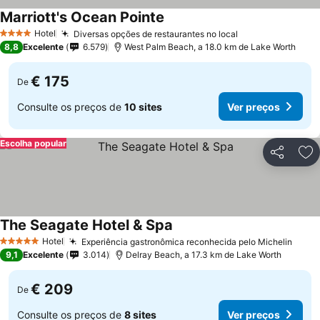
Marriott's Ocean Pointe
Ver preços
Hotel
Diversas opções de restaurantes no local
Ver preços
4 Estrelas
8,8
Excelente
6.579
West Palm Beach, a 18.0 km de Lake Worth
€ 175
De
Consulte os preços de
10 sites
Ver preços
Escolha popular
Partilhar
Ad
The Seagate Hotel & Spa
Ver preços
Hotel
Experiência gastronômica reconhecida pelo Michelin
Ver 
5 Estrelas
9,1
Excelente
3.014
Delray Beach, a 17.3 km de Lake Worth
€ 209
De
Consulte os preços de
8 sites
Ver preços