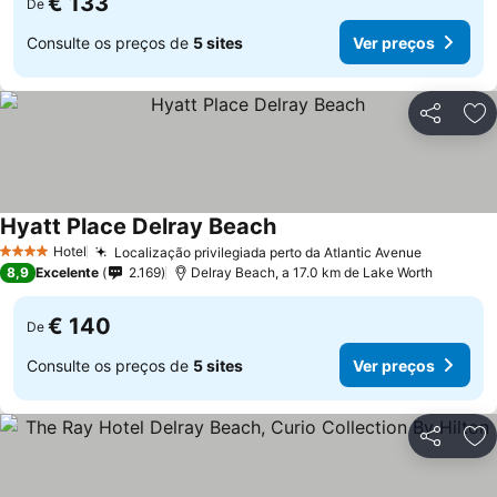
€ 133
De
Consulte os preços de
5 sites
Ver preços
Partilhar
Ad
Hyatt Place Delray Beach
Ver preços
Hotel
Localização privilegiada perto da Atlantic Avenue
Ver preç
4 Estrelas
8,9
Excelente
2.169
Delray Beach, a 17.0 km de Lake Worth
€ 140
De
Consulte os preços de
5 sites
Ver preços
Partilhar
Ad