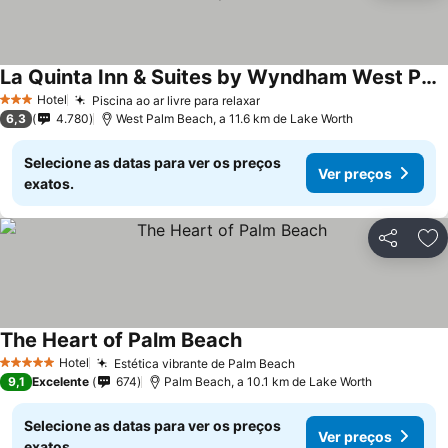
La Quinta Inn & Suites by Wyndham West Palm Beach Airport
Ver preços
Hotel
Piscina ao ar livre para relaxar
Ver preços
3 Estrelas
6,3
4.780
West Palm Beach, a 11.6 km de Lake Worth
Selecione as datas para ver os preços
Ver preços
exatos.
Partilhar
Ad
The Heart of Palm Beach
Ver preços
Hotel
Estética vibrante de Palm Beach
Ver preços
5 Estrelas
9,1
Excelente
674
Palm Beach, a 10.1 km de Lake Worth
Selecione as datas para ver os preços
Ver preços
exatos.