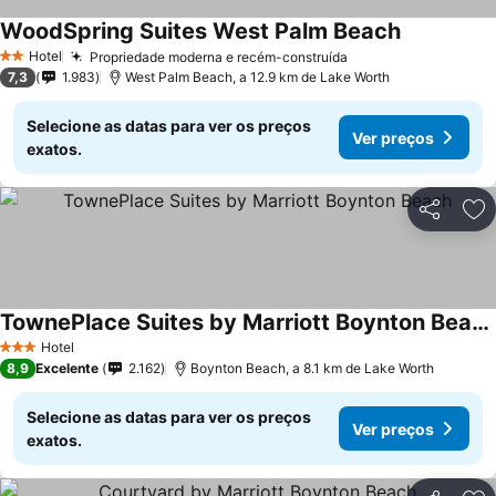
WoodSpring Suites West Palm Beach
Ver preços
Hotel
Propriedade moderna e recém-construída
Ver preços
2 Estrelas
7,3
1.983
West Palm Beach, a 12.9 km de Lake Worth
Selecione as datas para ver os preços
Ver preços
exatos.
Partilhar
Ad
TownePlace Suites by Marriott Boynton Beach
Ver preços
Hotel
3 Estrelas
8,9
Excelente
2.162
Boynton Beach, a 8.1 km de Lake Worth
Selecione as datas para ver os preços
Ver preços
exatos.