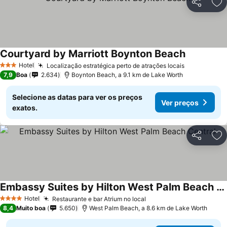
Partilhar
Ad
Courtyard by Marriott Boynton Beach
Ver preços
Hotel
Localização estratégica perto de atrações locais
Ver preços
3 Estrelas
7,9
Boa
2.634
Boynton Beach, a 9.1 km de Lake Worth
Selecione as datas para ver os preços
Ver preços
exatos.
Partilhar
Ad
Embassy Suites by Hilton West Palm Beach Central
Ver preços
Hotel
Restaurante e bar Atrium no local
Ver preços
4 Estrelas
8,4
Muito boa
5.650
West Palm Beach, a 8.6 km de Lake Worth