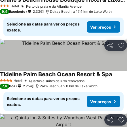
Ver preços
Hotel
Perto da praia e da Atlantic Avenue
Ver preços
3 Estrelas
9,4
Excelente
2.336
Delray Beach, a 17.4 km de Lake Worth
Selecione as datas para ver os preços
Ver preços
exatos.
Partilhar
Ad
Tideline Palm Beach Ocean Resort & Spa
Ver pr
Hotel
Quartos e suítes de luxo renovados
Ver preços
4 Estrelas
7,6
Boa
2.254
Palm Beach, a 2.0 km de Lake Worth
Selecione as datas para ver os preços
Ver preços
exatos.
Partilhar
Ad