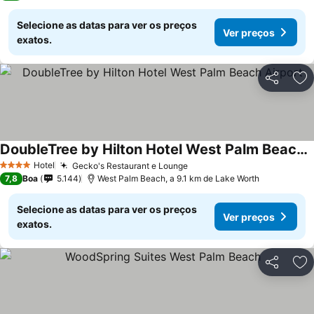
Selecione as datas para ver os preços
Ver preços
exatos.
Partilhar
Ad
DoubleTree by Hilton Hotel West Palm Beach Airport
Ver preços
Hotel
Gecko's Restaurant e Lounge
Ver preços
4 Estrelas
7,8
Boa
5.144
West Palm Beach, a 9.1 km de Lake Worth
Selecione as datas para ver os preços
Ver preços
exatos.
Partilhar
Ad