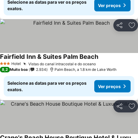
Selecione as datas para ver os preços
Ver preços
exatos.
Partilhar
Ad
Fairfield Inn & Suites Palm Beach
Ver preços
Hotel
Vistas do canal intracostal e do oceano
Ver preços
3 Estrelas
8,2
Muito boa
2.934
Palm Beach, a 1.8 km de Lake Worth
Selecione as datas para ver os preços
Ver preços
exatos.
Partilhar
Ad
Crane's Beach House Boutique Hotel & Luxury Villas