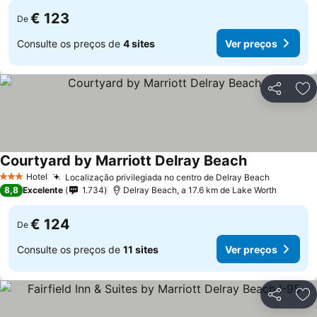
€ 123
De
Consulte os preços de
4 sites
Ver preços
Partilhar
Ad
Courtyard by Marriott Delray Beach
Ver preços
Hotel
Localização privilegiada no centro de Delray Beach
Ver preç
3 Estrelas
8,8
Excelente
1.734
Delray Beach, a 17.6 km de Lake Worth
€ 124
De
Consulte os preços de
11 sites
Ver preços
Partilhar
Ad