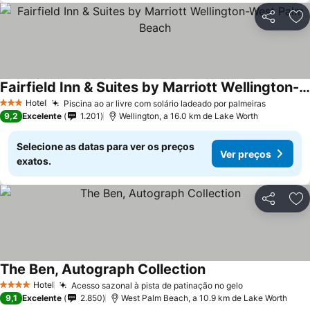
Partilhar
Ad
Fairfield Inn & Suites by Marriott Wellington-West Palm Beach
Ver preços
Hotel
Piscina ao ar livre com solário ladeado por palmeiras
Ver pre
3 Estrelas
9,2
Excelente
1.201
Wellington, a 16.0 km de Lake Worth
Selecione as datas para ver os preços
Ver preços
exatos.
Partilhar
Ad
The Ben, Autograph Collection
Ver preços
Hotel
Acesso sazonal à pista de patinação no gelo
Ver preços
4 Estrelas
9,1
Excelente
2.850
West Palm Beach, a 10.9 km de Lake Worth