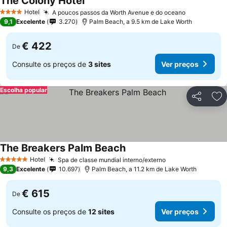
The Colony Hotel
Ver preços
Hotel
A poucos passos da Worth Avenue e do oceano
Ver preços
4 Estrelas
9,1
Excelente
3.270
Palm Beach, a 9.5 km de Lake Worth
€ 422
De
Consulte os preços de
3 sites
Ver preços
Escolha popular
Partilhar
Ad
The Breakers Palm Beach
Ver preços
Hotel
Spa de classe mundial interno/externo
Ver preços
5 Estrelas
9,3
Excelente
10.697
Palm Beach, a 11.2 km de Lake Worth
€ 615
De
Consulte os preços de
12 sites
Ver preços