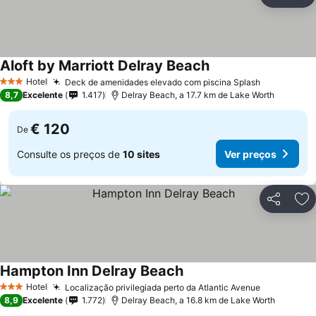
Partilhar
Ad
Aloft by Marriott Delray Beach
Ver preços
Hotel
Deck de amenidades elevado com piscina Splash
Ver preço
3 Estrelas
8,7
Excelente
1.417
Delray Beach, a 17.7 km de Lake Worth
€ 120
De
Consulte os preços de
10 sites
Ver preços
Partilhar
Ad
Hampton Inn Delray Beach
Ver preços
Hotel
Localização privilegiada perto da Atlantic Avenue
Ver preço
3 Estrelas
8,9
Excelente
1.772
Delray Beach, a 16.8 km de Lake Worth