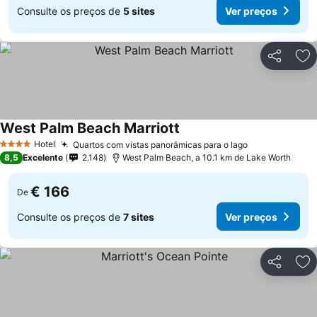
Consulte os preços de
5 sites
Ver preços
Partilhar
Ad
West Palm Beach Marriott
Ver preços
Hotel
Quartos com vistas panorâmicas para o lago
Ver preços
4 Estrelas
8,5
Excelente
2.148
West Palm Beach, a 10.1 km de Lake Worth
€ 166
De
Consulte os preços de
7 sites
Ver preços
Partilhar
Ad