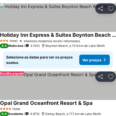
Partilhar
Ad
Holiday Inn Express & Suites Boynton Beach West By Ihg
Ver preços
Hotel
Interiores modernos recém-reformados
Ver preços
3 Estrelas
8,0
Muito boa
3.100
Boynton Beach, a 10.6 km de Lake Worth
Selecione as datas para ver os preços
Ver preços
exatos.
Escolha popular
Partilhar
Ad
Opal Grand Oceanfront Resort & Spa
Ver preços
Hotel
4 Estrelas
8,9
Excelente
4.875
Delray Beach, a 17.1 km de Lake Worth