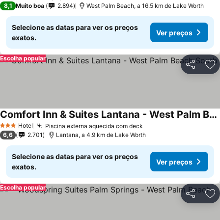
8,1
Muito boa
2.894
West Palm Beach, a 16.5 km de Lake Worth
Selecione as datas para ver os preços
Ver preços
exatos.
Escolha popular
Partilhar
Ad
Comfort Inn & Suites Lantana - West Palm Beach South
Ver preços
Hotel
Piscina externa aquecida com deck
Ver preços
3 Estrelas
6,6
2.701
Lantana, a 4.9 km de Lake Worth
Selecione as datas para ver os preços
Ver preços
exatos.
Escolha popular
Partilhar
Ad