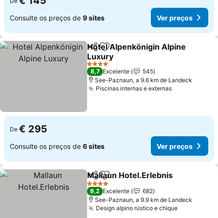
€ 145
De
Consulte os preços de
9 sites
Ver preços
Hotel Alpenkönigin Alpine
Partilhar
Adicionar aos favoritos
Luxury
4 Estrelas
8,7
Excelente
545
See-Paznaun, a 9.6 km de Landeck
Piscinas internas e externas
€ 295
De
Consulte os preços de
6 sites
Ver preços
Mallaun Hotel.Erlebnis
Partilhar
Adicionar aos favoritos
4 Estrelas
9,2
Excelente
682
See-Paznaun, a 9.9 km de Landeck
Design alpino rústico e chique