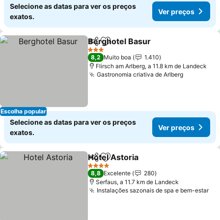
Selecione as datas para ver os preços
Ver preços
exatos.
Berghotel Basur
Partilhar
Adicionar aos favoritos
3 Estrelas
8,2
Muito boa
1.410
Flirsch am Arlberg, a 11.8 km de Landeck
Gastronomia criativa de Arlberg
Escolha popular
Selecione as datas para ver os preços
Ver preços
exatos.
Hotel Astoria
Partilhar
Adicionar aos favoritos
4 Estrelas
8,8
Excelente
280
Serfaus, a 11.7 km de Landeck
Instalações sazonais de spa e bem-estar