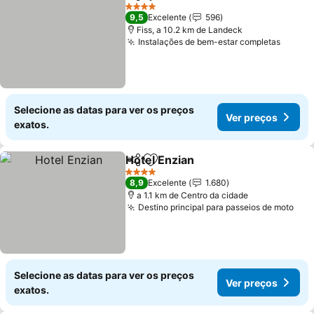
Partilhar
Adicionar aos favoritos
4 Estrelas
9,5
Excelente
596
Fiss, a 10.2 km de Landeck
Instalações de bem-estar completas
Selecione as datas para ver os preços
Ver preços
exatos.
Hotel Enzian
Partilhar
Adicionar aos favoritos
4 Estrelas
8,9
Excelente
1.680
a 1.1 km de Centro da cidade
Destino principal para passeios de moto
Selecione as datas para ver os preços
Ver preços
exatos.