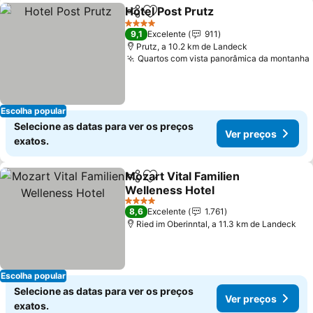
Hotel Post Prutz
Partilhar
Adicionar aos favoritos
4 Estrelas
9,1
Excelente
911
Prutz, a 10.2 km de Landeck
Quartos com vista panorâmica da montanha
Escolha popular
Selecione as datas para ver os preços
Ver preços
exatos.
Mozart Vital Familien
Partilhar
Adicionar aos favoritos
Welleness Hotel
4 Estrelas
8,6
Excelente
1.761
Ried im Oberinntal, a 11.3 km de Landeck
Escolha popular
Selecione as datas para ver os preços
Ver preços
exatos.