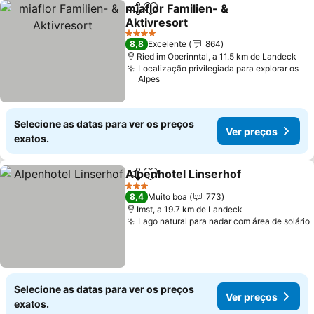
miaflor Familien- &
Partilhar
Adicionar aos favoritos
Aktivresort
4 Estrelas
8,8
Excelente
864
Ried im Oberinntal, a 11.5 km de Landeck
Localização privilegiada para explorar os
Alpes
Selecione as datas para ver os preços
Ver preços
exatos.
Alpenhotel Linserhof
Partilhar
Adicionar aos favoritos
3 Estrelas
8,4
Muito boa
773
Imst, a 19.7 km de Landeck
Lago natural para nadar com área de solário
Selecione as datas para ver os preços
Ver preços
exatos.