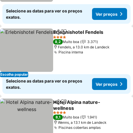
Selecione as datas para ver os preços
Ver preços
exatos.
Erlebnishotel Fendels
Partilhar
Adicionar aos favoritos
4 Estrelas
8,2
Muito boa
3.371
Fendels, a 13.0 km de Landeck
Piscina interna
Escolha popular
Selecione as datas para ver os preços
Ver preços
exatos.
Hotel Alpina nature-
Partilhar
Adicionar aos favoritos
wellness
4 Estrelas
8,1
Muito boa
1.941
Wenns, a 13.1 km de Landeck
Piscinas cobertas amplas