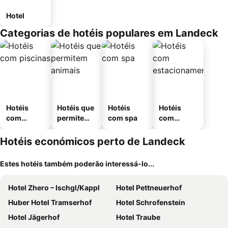
Hotel
Categorias de hotéis populares em Landeck
Hotéis
Hotéis que
Hotéis
Hotéis
com
permitem
com spa
com
piscinas
animais
estaciona
mento
Hotéis económicos perto de Landeck
Estes hotéis também poderão interessá-lo...
Hotel Zhero – Ischgl/Kappl
Hotel Pettneuerhof
Huber Hotel Tramserhof
Hotel Schrofenstein
Hotel Jägerhof
Hotel Traube