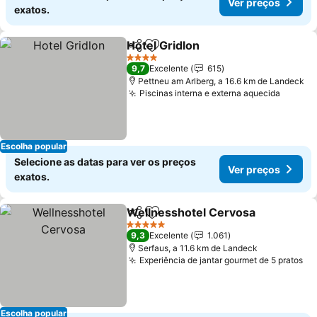
Ver preços
exatos.
Hotel Gridlon
Partilhar
Adicionar aos favoritos
4 Estrelas
9,7
Excelente
615
Pettneu am Arlberg, a 16.6 km de Landeck
Piscinas interna e externa aquecida
Escolha popular
Selecione as datas para ver os preços
Ver preços
exatos.
Wellnesshotel Cervosa
Partilhar
Adicionar aos favoritos
5 Estrelas
9,3
Excelente
1.061
Serfaus, a 11.6 km de Landeck
Experiência de jantar gourmet de 5 pratos
Escolha popular