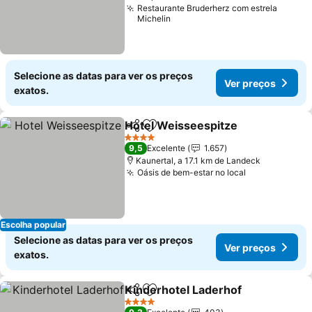
Restaurante Bruderherz com estrela
Michelin
Selecione as datas para ver os preços
Ver preços
exatos.
Hotel Weisseespitze
Partilhar
Adicionar aos favoritos
4 Estrelas
9,5
Excelente
1.657
Kaunertal, a 17.1 km de Landeck
Oásis de bem-estar no local
Escolha popular
Selecione as datas para ver os preços
Ver preços
exatos.
Kinderhotel Laderhof
Partilhar
Adicionar aos favoritos
4 Estrelas