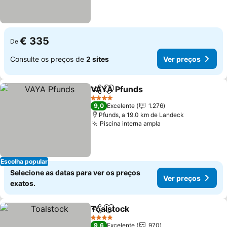
€ 335
De
Consulte os preços de
2 sites
Ver preços
VAYA Pfunds
Partilhar
Adicionar aos favoritos
4 Estrelas
9,0
Excelente
1.276
Pfunds, a 19.0 km de Landeck
Piscina interna ampla
Escolha popular
Selecione as datas para ver os preços
Ver preços
exatos.
Toalstock
Partilhar
Adicionar aos favoritos
4 Estrelas
9,6
Excelente
970