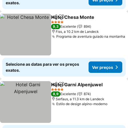
exatos.
Hotel Chesa Monte
Partilhar
Adicionar aos favoritos
4 Estrelas
9,3
Excelente
894
Fiss, a 10.2 km de Landeck
Programa de aventura guiado na montanha
Selecione as datas para ver os preços
Ver preços
exatos.
Hotel Garni Alpenjuwel
Partilhar
Adicionar aos favoritos
4 Estrelas
8,9
Excelente
874
Serfaus, a 11.3 km de Landeck
Estilo de design alpino-moderno