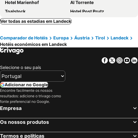
Hotel Marienhof
Al Torrente
Toalstock
Hotel Post Prutz
Das Marent
Berghotel Basur
Ver todas as estadias em Landeck
Bauernhof Huber
Erlebnishotel Fendels
Comparador de Hotéis
Europa
Áustria
Tirol
Landeck
Hotel Alpina nature-wellness
Hotel Alpenfriede
Hotéis económicos em Landeck
Hotel Sunshine Superior "ADULTS ONLY" Ischgl - Kappl
Hotel Gridlon
Hotel Stern
Tia Monte
Facebook
Twitter
Insta
Yo
Hotel Edelweiß - Fam. Kleinhans
Hotel Traube
Selecione o seu país
Viktoria Appartement
Adicionar no Google
Encontre facilmente os nossos
resultados: adicione o trivago como
fonte preferencial no Google.
Empresa
Os nossos produtos
Termos e políticas