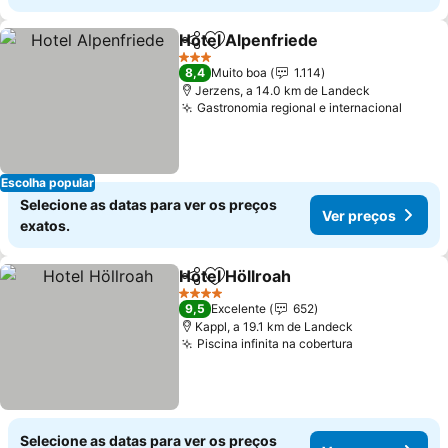
Hotel Alpenfriede
Partilhar
Adicionar aos favoritos
3 Estrelas
8,4
Muito boa
1.114
Jerzens, a 14.0 km de Landeck
Gastronomia regional e internacional
Escolha popular
Selecione as datas para ver os preços
Ver preços
exatos.
Hotel Höllroah
Partilhar
Adicionar aos favoritos
4 Estrelas
9,5
Excelente
652
Kappl, a 19.1 km de Landeck
Piscina infinita na cobertura
Selecione as datas para ver os preços