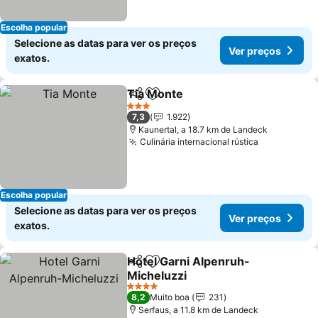
Escolha popular
Selecione as datas para ver os preços
Ver preços
exatos.
Tia Monte
Partilhar
Adicionar aos favoritos
3 Estrelas
7,3
1.922
Kaunertal, a 18.7 km de Landeck
Culinária internacional rústica
Escolha popular
Selecione as datas para ver os preços
Ver preços
exatos.
Hotel Garni Alpenruh-
Partilhar
Adicionar aos favoritos
Micheluzzi
4 Estrelas
8,2
Muito boa
231
Serfaus, a 11.8 km de Landeck