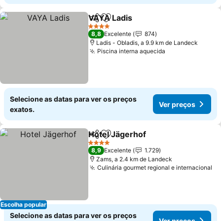
VAYA Ladis
Partilhar
Adicionar aos favoritos
4 Estrelas
8,8
Excelente
874
Ladis - Obladis, a 9.9 km de Landeck
Piscina interna aquecida
Selecione as datas para ver os preços
Ver preços
exatos.
Hotel Jägerhof
Partilhar
Adicionar aos favoritos
4 Estrelas
8,9
Excelente
1.729
Zams, a 2.4 km de Landeck
Culinária gourmet regional e internacional
Escolha popular
Selecione as datas para ver os preços
Ver preços