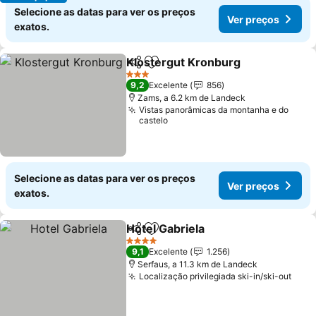
Selecione as datas para ver os preços
Ver preços
exatos.
Klostergut Kronburg
Partilhar
Adicionar aos favoritos
3 Estrelas
9,2
Excelente
856
Zams, a 6.2 km de Landeck
Vistas panorâmicas da montanha e do
castelo
Selecione as datas para ver os preços
Ver preços
exatos.
Hotel Gabriela
Partilhar
Adicionar aos favoritos
4 Estrelas
9,1
Excelente
1.256
Serfaus, a 11.3 km de Landeck
Localização privilegiada ski-in/ski-out