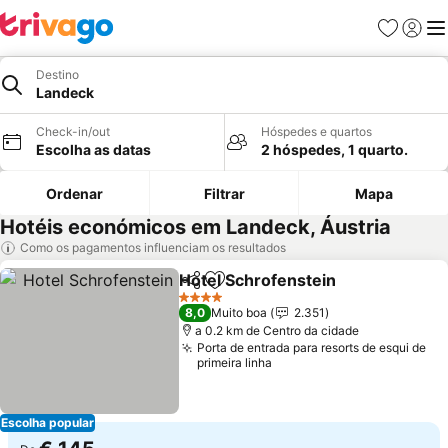
Favoritos
Iniciar
Me
Destino
Landeck
Check-in/out
Hóspedes e quartos
Escolha as datas
2 hóspedes, 1 quarto.
Ordenar
Filtrar
Mapa
Hotéis económicos em Landeck, Áustria
Como os pagamentos influenciam os resultados
Hotel Schrofenstein
Partilhar
Adicionar aos favoritos
4 Estrelas
8,0
Muito boa
2.351
a 0.2 km de Centro da cidade
Porta de entrada para resorts de esqui de
primeira linha
Escolha popular