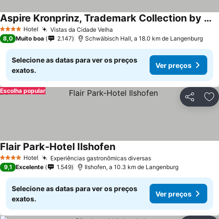
Aspire Kronprinz, Trademark Collection by Wyndham
Hotel
Vistas da Cidade Velha
4 Estrelas
8,0
Muito boa
2.147
Schwäbisch Hall, a 18.0 km de Langenburg
Selecione as datas para ver os preços
Ver preços
exatos.
Escolha popular
Partilhar
Ad
Flair Park-Hotel Ilshofen
Hotel
Experiências gastronômicas diversas
4 Estrelas
9,1
Excelente
1.549
Ilshofen, a 10.3 km de Langenburg
Selecione as datas para ver os preços
Ver preços
exatos.