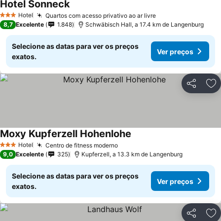
Hotel Sonneck
Hotel
Quartos com acesso privativo ao ar livre
3 Estrelas
8,7
Excelente
1.848
Schwäbisch Hall, a 17.4 km de Langenburg
Selecione as datas para ver os preços
Ver preços
exatos.
Partilhar
Ad
Moxy Kupferzell Hohenlohe
Hotel
Centro de fitness moderno
3 Estrelas
9,0
Excelente
325
Kupferzell, a 13.3 km de Langenburg
Selecione as datas para ver os preços
Ver preços
exatos.
Partilhar
Ad