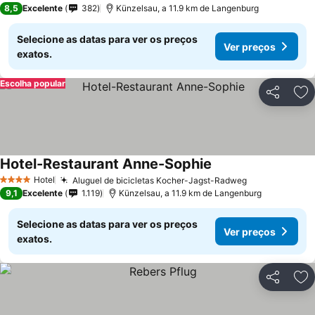
8,5
Excelente
382
Künzelsau, a 11.9 km de Langenburg
Selecione as datas para ver os preços
Ver preços
exatos.
Escolha popular
Partilhar
Ad
Hotel-Restaurant Anne-Sophie
Hotel
Aluguel de bicicletas Kocher-Jagst-Radweg
4 Estrelas
9,1
Excelente
1.119
Künzelsau, a 11.9 km de Langenburg
Selecione as datas para ver os preços
Ver preços
exatos.
Partilhar
Ad