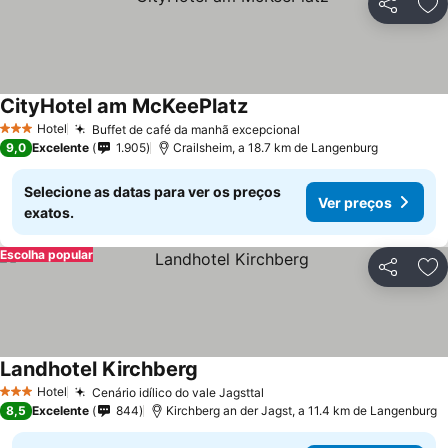
Partilhar
Ad
CityHotel am McKeePlatz
Hotel
Buffet de café da manhã excepcional
3 Estrelas
9,0
Excelente
1.905
Crailsheim, a 18.7 km de Langenburg
Selecione as datas para ver os preços
Ver preços
exatos.
Escolha popular
Partilhar
Ad
Landhotel Kirchberg
Hotel
Cenário idílico do vale Jagsttal
3 Estrelas
8,5
Excelente
844
Kirchberg an der Jagst, a 11.4 km de Langenburg