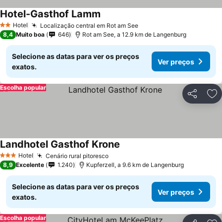
Hotel-Gasthof Lamm
Hotel
Localização central em Rot am See
2 Estrelas
8,4
Muito boa
646
Rot am See, a 12.9 km de Langenburg
Selecione as datas para ver os preços
Ver preços
exatos.
Escolha popular
Partilhar
Ad
Landhotel Gasthof Krone
Hotel
Cenário rural pitoresco
3 Estrelas
8,9
Excelente
1.240
Kupferzell, a 9.6 km de Langenburg
Selecione as datas para ver os preços
Ver preços
exatos.
Escolha popular