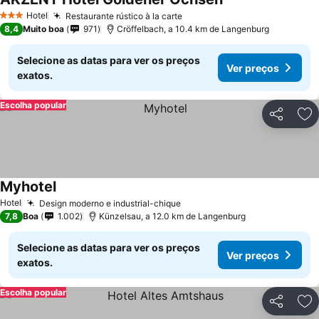
Hotel
Restaurante rústico à la carte
3 Estrelas
8,4
Muito boa
971
Cröffelbach, a 10.4 km de Langenburg
Selecione as datas para ver os preços
Ver preços
exatos.
Escolha popular
Partilhar
Ad
Myhotel
Hotel
Design moderno e industrial-chique
7,8
Boa
1.002
Künzelsau, a 12.0 km de Langenburg
Selecione as datas para ver os preços
Ver preços
exatos.
Escolha popular
Partilhar
Ad