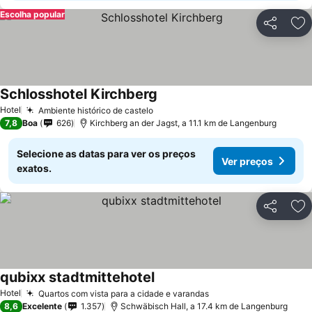
Escolha popular
Partilhar
Ad
Schlosshotel Kirchberg
Hotel
Ambiente histórico de castelo
7,8
Boa
626
Kirchberg an der Jagst, a 11.1 km de Langenburg
Selecione as datas para ver os preços
Ver preços
exatos.
Partilhar
Ad
qubixx stadtmittehotel
Hotel
Quartos com vista para a cidade e varandas
8,6
Excelente
1.357
Schwäbisch Hall, a 17.4 km de Langenburg