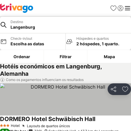
Favoritos
Iniciar
Me
Destino
Langenburg
Check-in/out
Hóspedes e quartos
Escolha as datas
2 hóspedes, 1 quarto.
Ordenar
Filtrar
Mapa
Hotéis económicos em Langenburg,
Alemanha
Como os pagamentos influenciam os resultados
Partilhar
Ad
DORMERO Hotel Schwäbisch Hall
Hotel
Layouts de quartos únicos
3 Estrelas