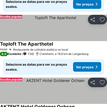
Selecione as datas para ver os preços
Ver preços
exatos.
Escolha popular
Partilhar
Ad
Toploft The Aparthotel
Hotel
Restaurante de culinária asiática no local
9,0
Excelente
736
Crailsheim, a 18.6 km de Langenburg
Selecione as datas para ver os preços
Ver preços
exatos.
Escolha popular
Partilhar
Ad
AKZENT Hotel Goldener Ochsen