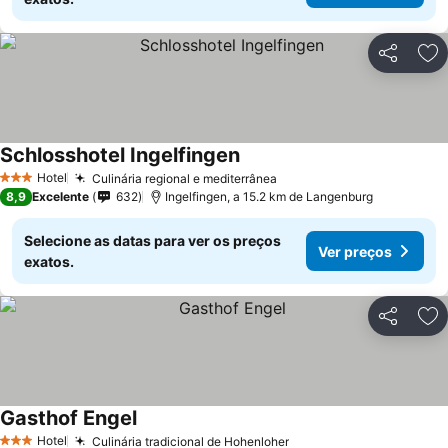
Partilhar
Ad
Schlosshotel Ingelfingen
Hotel
Culinária regional e mediterrânea
3 Estrelas
8,9
Excelente
632
Ingelfingen, a 15.2 km de Langenburg
Selecione as datas para ver os preços
Ver preços
exatos.
Partilhar
Ad
Gasthof Engel
Hotel
Culinária tradicional de Hohenloher
3 Estrelas