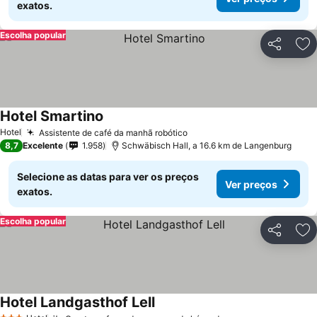
exatos.
Escolha popular
Partilhar
Ad
Hotel Smartino
Hotel
Assistente de café da manhã robótico
8,7
Excelente
1.958
Schwäbisch Hall, a 16.6 km de Langenburg
Selecione as datas para ver os preços
Ver preços
exatos.
Escolha popular
Partilhar
Ad
Hotel Landgasthof Lell