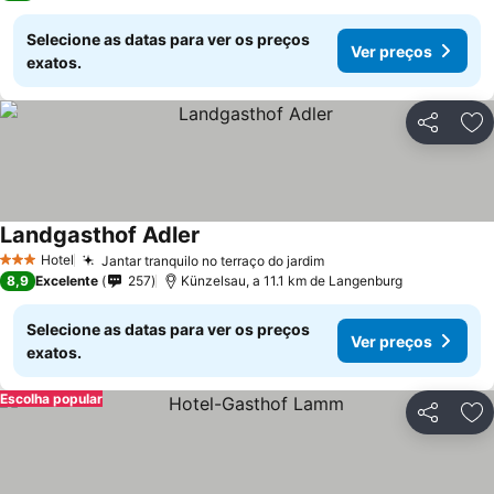
Selecione as datas para ver os preços
Ver preços
exatos.
Partilhar
Ad
Landgasthof Adler
Hotel
Jantar tranquilo no terraço do jardim
3 Estrelas
8,9
Excelente
257
Künzelsau, a 11.1 km de Langenburg
Selecione as datas para ver os preços
Ver preços
exatos.
Escolha popular
Partilhar
Ad