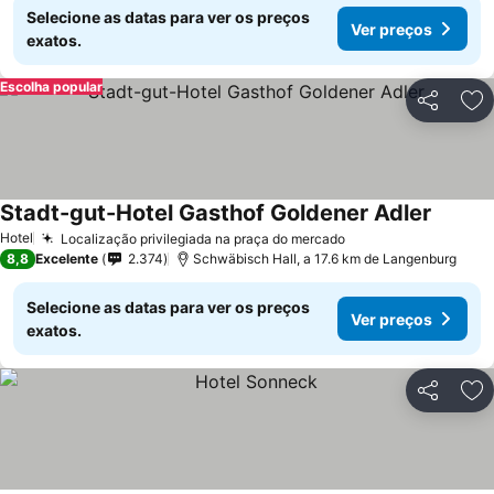
Selecione as datas para ver os preços
Ver preços
exatos.
Escolha popular
Partilhar
Ad
Stadt-gut-Hotel Gasthof Goldener Adler
Hotel
Localização privilegiada na praça do mercado
8,8
Excelente
2.374
Schwäbisch Hall, a 17.6 km de Langenburg
Selecione as datas para ver os preços
Ver preços
exatos.
Partilhar
Ad