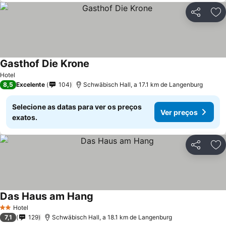
Partilhar
Ad
Gasthof Die Krone
Hotel
8,5
Excelente
104
Schwäbisch Hall, a 17.1 km de Langenburg
Selecione as datas para ver os preços
Ver preços
exatos.
Partilhar
Ad
Das Haus am Hang
Hotel
2 Estrelas
7,1
129
Schwäbisch Hall, a 18.1 km de Langenburg