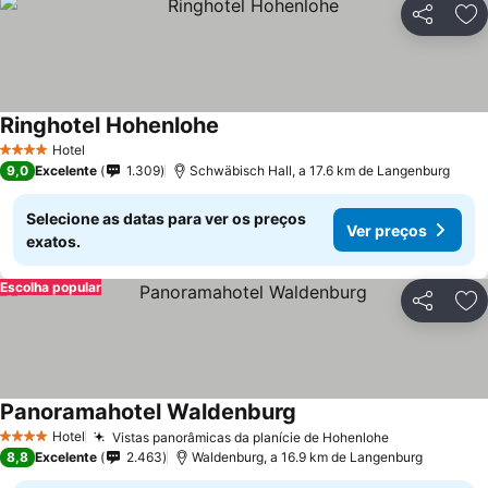
Partilhar
Ad
Ringhotel Hohenlohe
Hotel
4 Estrelas
9,0
Excelente
1.309
Schwäbisch Hall, a 17.6 km de Langenburg
Selecione as datas para ver os preços
Ver preços
exatos.
Escolha popular
Partilhar
Ad
Panoramahotel Waldenburg
Hotel
Vistas panorâmicas da planície de Hohenlohe
4 Estrelas
8,8
Excelente
2.463
Waldenburg, a 16.9 km de Langenburg