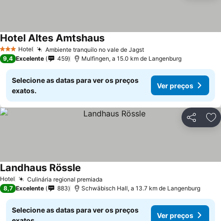
Hotel Altes Amtshaus
Hotel
Ambiente tranquilo no vale de Jagst
3 Estrelas
9,4
Excelente
459
Mulfingen, a 15.0 km de Langenburg
Selecione as datas para ver os preços
Ver preços
exatos.
Partilhar
Ad
Landhaus Rössle
Hotel
Culinária regional premiada
8,7
Excelente
883
Schwäbisch Hall, a 13.7 km de Langenburg
Selecione as datas para ver os preços
Ver preços
exatos.