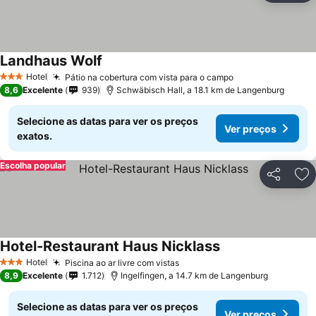
Landhaus Wolf
Hotel
Pátio na cobertura com vista para o campo
3 Estrelas
8,6
Excelente
939
Schwäbisch Hall, a 18.1 km de Langenburg
Selecione as datas para ver os preços
Ver preços
exatos.
Escolha popular
Partilhar
Ad
Hotel-Restaurant Haus Nicklass
Hotel
Piscina ao ar livre com vistas
3 Estrelas
8,9
Excelente
1.712
Ingelfingen, a 14.7 km de Langenburg
Selecione as datas para ver os preços
Ver preços