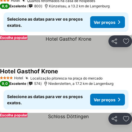
Hotel
Quartos reformados na casa de hóspedes
3 Estrelas
8,6
Excelente
800
Künzelsau, a 13.2 km de Langenburg
Selecione as datas para ver os preços
Ver preços
exatos.
Escolha popular
Partilhar
Ad
Hotel Gasthof Krone
Hotel
Localização pitoresca na praça do mercado
4 Estrelas
9,0
Excelente
574
Niederstetten, a 17.2 km de Langenburg
Selecione as datas para ver os preços
Ver preços
exatos.
Escolha popular
Partilhar
Ad