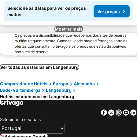
Selecione as datas para ver os preços
Ver preços
exatos.
Mostrar mais
Os preços e a disponibilidade que recebemos dos sites de reserva
mudam frequentemente. Como tal, pode haver diferenças entre as
ofertas que consulta no trivago e os preços que estão disponíveis
nos sites de reserva.
Ver todas as estadias em Langenburg
Comparador de Hotéis
Europa
Alemanha
Bade-Vurtemberga
Langenburg
Hotéis económicos em Langenburg
Facebook
Twitter
Insta
Yo
Selecione o seu país
Adicionar no Google