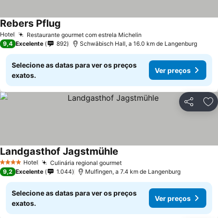
Rebers Pflug
Hotel
Restaurante gourmet com estrela Michelin
9,4
Excelente
892
Schwäbisch Hall, a 16.0 km de Langenburg
Selecione as datas para ver os preços
Ver preços
exatos.
Partilhar
Ad
Landgasthof Jagstmühle
Hotel
Culinária regional gourmet
4 Estrelas
9,2
Excelente
1.044
Mulfingen, a 7.4 km de Langenburg
Selecione as datas para ver os preços
Ver preços
exatos.