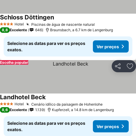
Schloss Döttingen
Hotel
Piscinas de água de nascente natural
4 Estrelas
8,8
Excelente
646
Braunsbach, a 6.7 km de Langenburg
Selecione as datas para ver os preços
Ver preços
exatos.
Escolha popular
Partilhar
Ad
Landhotel Beck
Hotel
Cenário idílico da paisagem de Hohenlohe
4 Estrelas
8,6
Excelente
1.139
Kupferzell, a 14.8 km de Langenburg
Selecione as datas para ver os preços
Ver preços
exatos.