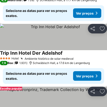
8,3
Muito boa
739
Schwäbisch Hall, a 17.7 km de Langenburg
Selecione as datas para ver os preços
Ver preços
exatos.
Partilhar
Ad
Trip Inn Hotel Der Adelshof
Hotel
Ambiente histórico de solar medieval
4 Estrelas
7,9
Boa
1.931
Schwäbisch Hall, a 17.6 km de Langenburg
Selecione as datas para ver os preços
Ver preços
exatos.
Escolha popular
Partilhar
Ad