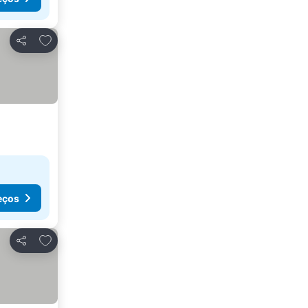
Adicionar aos favoritos
Partilhar
eços
Adicionar aos favoritos
Partilhar