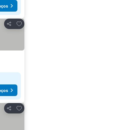
eços
Adicionar aos favoritos
Partilhar
eços
Adicionar aos favoritos
Partilhar