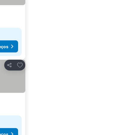
eços
Adicionar aos favoritos
Partilhar
eços