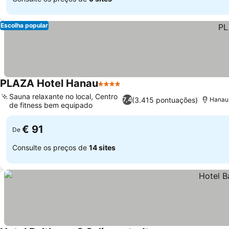
Escolha popular
PLAZA Hotel Hanau
4 Estrelas
Sauna relaxante no local, Centro
(3.415 pontuações)
7,4
Hanau,
de fitness bem equipado
€ 91
De
Consulte os preços de
14 sites