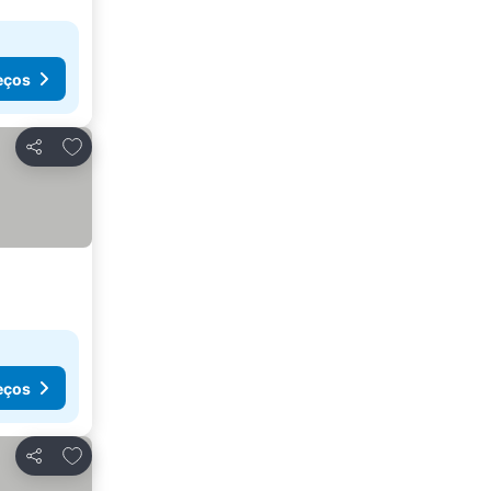
eços
Adicionar aos favoritos
Partilhar
eços
Adicionar aos favoritos
Partilhar