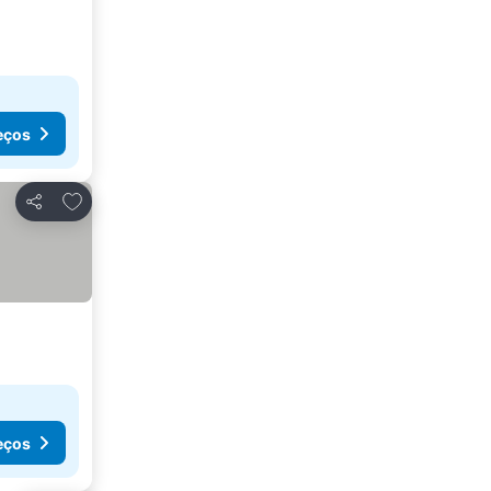
eços
Adicionar aos favoritos
Partilhar
eços