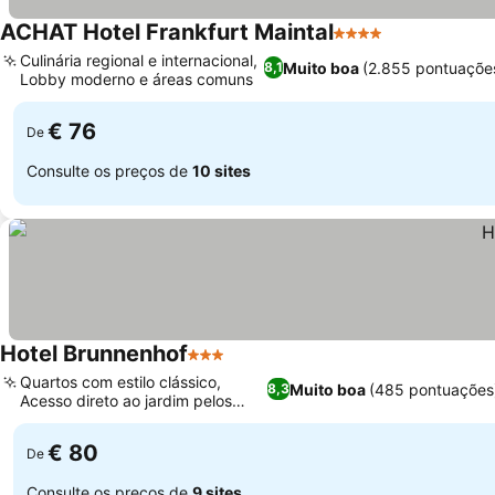
ACHAT Hotel Frankfurt Maintal
4 Estrelas
Culinária regional e internacional,
Muito boa
(2.855 pontuaçõe
8,1
Lobby moderno e áreas comuns
€ 76
De
Consulte os preços de
10 sites
Hotel Brunnenhof
3 Estrelas
Quartos com estilo clássico,
Muito boa
(485 pontuações
8,3
Acesso direto ao jardim pelos
quartos
€ 80
De
Consulte os preços de
9 sites