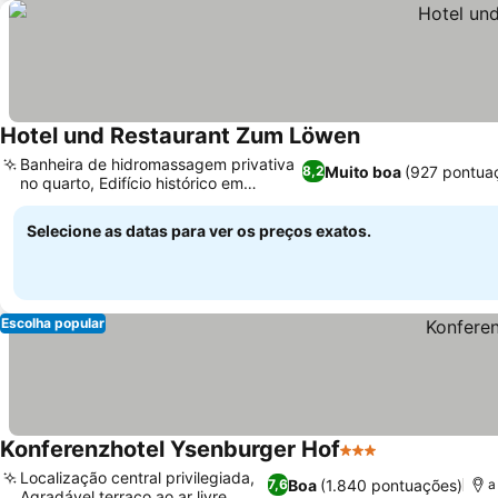
Hotel und Restaurant Zum Löwen
Banheira de hidromassagem privativa
Muito boa
(927 pontua
8,2
no quarto, Edifício histórico em
enxaimel
Selecione as datas para ver os preços exatos.
Escolha popular
Konferenzhotel Ysenburger Hof
3 Estrelas
Localização central privilegiada,
Boa
(1.840 pontuações)
7,6
a
Agradável terraço ao ar livre