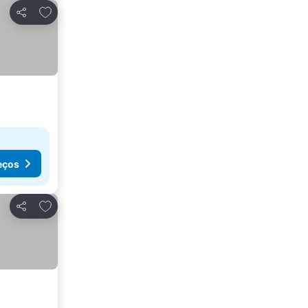
Adicionar aos favoritos
Partilhar
eços
Adicionar aos favoritos
Partilhar