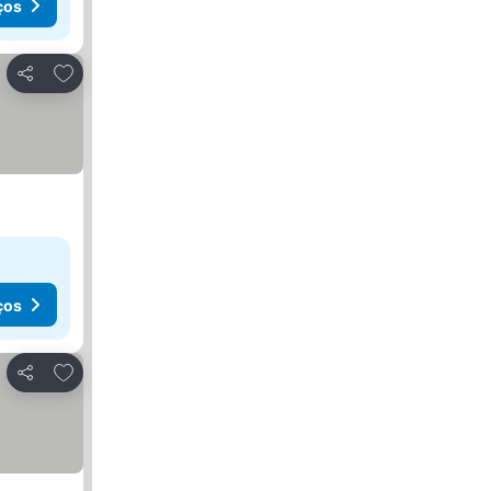
ços
Adicionar aos favoritos
Partilhar
ços
Adicionar aos favoritos
Partilhar