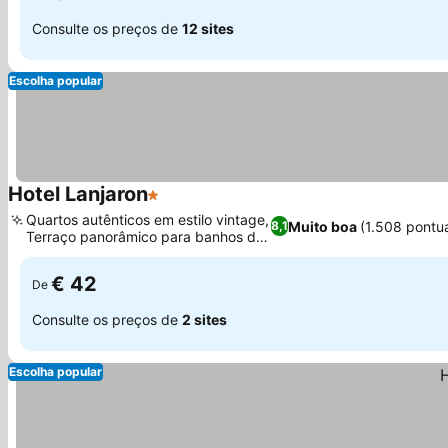
Consulte os preços de
12 sites
Escolha popular
Hotel Lanjaron
1 Estrelas
Ver preços
Quartos autênticos em estilo vintage,
Muito boa
(1.508 pontu
8,1
Terraço panorâmico para banhos de
Ver preços
sol
€ 42
De
Consulte os preços de
2 sites
Escolha popular