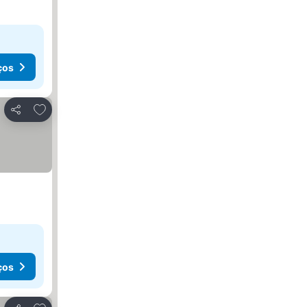
ços
Adicionar aos favoritos
Partilhar
ços