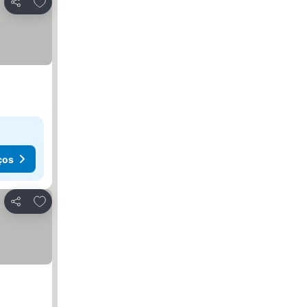
Adicionar aos favoritos
Partilhar
ços
Adicionar aos favoritos
Partilhar