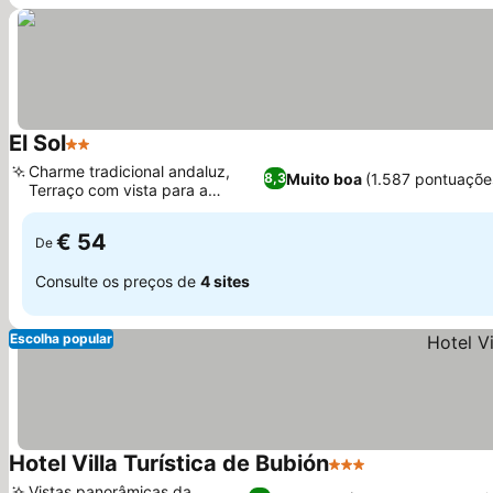
El Sol
2 Estrelas
Ver preços
Charme tradicional andaluz,
Muito boa
(1.587 pontuaçõe
8,3
Terraço com vista para a
Ver preços
montanha
€ 54
De
Consulte os preços de
4 sites
Escolha popular
Hotel Villa Turística de Bubión
3 Estrelas
Ver preços
Vistas panorâmicas da