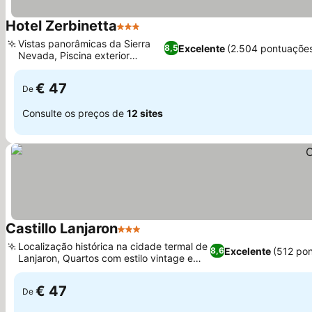
Hotel Zerbinetta
3 Estrelas
Ver preços
Vistas panorâmicas da Sierra
Excelente
(2.504 pontuaçõe
8,5
Nevada, Piscina exterior
Ver preços
sazonal
€ 47
De
Consulte os preços de
12 sites
Castillo Lanjaron
3 Estrelas
Ver preços
Localização histórica na cidade termal de
Excelente
(512 po
8,6
Lanjaron, Quartos com estilo vintage e
Ver preços
varandas
€ 47
De