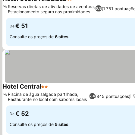
2 Estrelas
Ver preços
Reservas diretas de atividades de aventura,
(1.751 pontuaçõ
6,9
Estacionamento seguro nas proximidades
Ver preços
€ 51
De
Consulte os preços de
6 sites
Hotel Central
2 Estrelas
Ver preços
Piscina de água salgada partilhada,
(845 pontuações)
7,4
Restaurante no local com sabores locais
Ver preços
€ 52
De
Consulte os preços de
5 sites