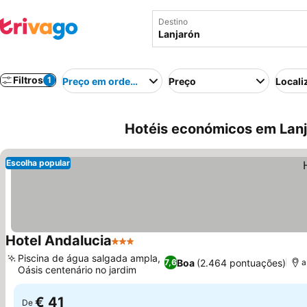
Destino
Filtros
1
Preço em ordem crescente
Preço
Locali
Hotéis económicos em Lanj
Escolha popular
Hotel Andalucia
3 Estrelas
Ver preços
Piscina de água salgada ampla,
Boa
(2.464 pontuações)
7,6
a
Oásis centenário no jardim
Ver preços
€ 41
De