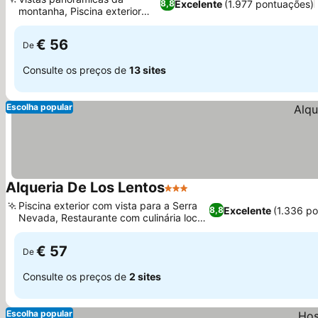
Excelente
(1.977 pontuações)
8,8
montanha, Piscina exterior
Ver preços
sazonal
€ 56
De
Consulte os preços de
13 sites
Escolha popular
Alqueria De Los Lentos
3 Estrelas
Ver preços
Piscina exterior com vista para a Serra
Excelente
(1.336 p
8,8
Nevada, Restaurante com culinária local
Ver preços
e sazonal
€ 57
De
Consulte os preços de
2 sites
Escolha popular