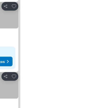
Adicionar aos favoritos
Partilhar
ços
Adicionar aos favoritos
Partilhar