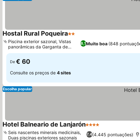
Hostal Rural Poqueira
2 Estrelas
Ver preços
Piscina exterior sazonal, Vistas
Muito boa
(848 pontuaçõ
8,1
panorâmicas da Garganta de
Ver preços
Poqueira
€ 60
De
Consulte os preços de
4 sites
Escolha popular
Hotel Balneario de Lanjarón
4 Estrelas
Ver preços
Seis nascentes minerais medicinais,
(4.445 pontuações)
7,4
Duas piscinas exteriores sazonais