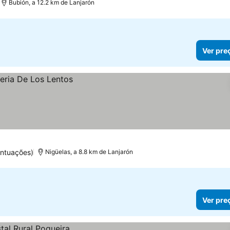
Bubión, a 12.2 km de Lanjarón
Ver pre
ontuações)
Nigüelas, a 8.8 km de Lanjarón
Ver pre