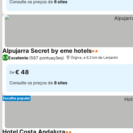
Consulte os preços de
6 sites
Alpujarra Secret by eme hotels
2 Estrelas
Ver preços
Excelente
(567 pontuações)
8,9
Órgiva, a 6.2 km de Lanjarón
€ 48
De
Consulte os preços de
8 sites
Escolha popular
Hotel Costa Andaluza