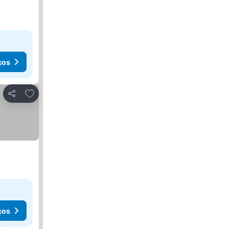
ços
Adicionar aos favoritos
Partilhar
ços