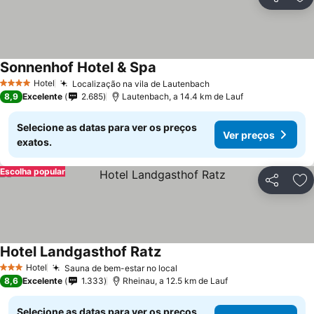
Partilhar
Ad
Sonnenhof Hotel & Spa
Hotel
Localização na vila de Lautenbach
4 Estrelas
8,9
Excelente
2.685
Lautenbach, a 14.4 km de Lauf
Selecione as datas para ver os preços
Ver preços
exatos.
Escolha popular
Partilhar
Ad
Hotel Landgasthof Ratz
Hotel
Sauna de bem-estar no local
3 Estrelas
8,6
Excelente
1.333
Rheinau, a 12.5 km de Lauf
Selecione as datas para ver os preços