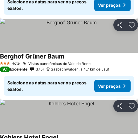
Selecione as datas para ver os preços
Ver preços
exatos.
Partilhar
Ad
Berghof Grüner Baum
Hotel
Vistas panorâmicas do Vale do Reno
3 Estrelas
9,1
Excelente
375
Sasbachwalden, a 4.7 km de Lauf
Selecione as datas para ver os preços
Ver preços
exatos.
Partilhar
Ad
Kohlers Hotel Engel