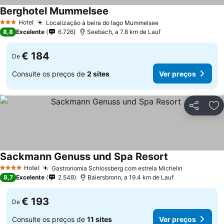
Berghotel Mummelsee
Hotel
Localização à beira do lago Mummelsee
3 Estrelas
8,8
Excelente
6.726
Seebach, a 7.8 km de Lauf
€ 184
De
Consulte os preços de
2 sites
Ver preços
Partilhar
Ad
Sackmann Genuss und Spa Resort
Hotel
Gastronomia Schlossberg com estrela Michelin
4 Estrelas
8,7
Excelente
2.548
Baiersbronn, a 19.4 km de Lauf
€ 193
De
Consulte os preços de
11 sites
Ver preços