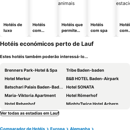
Hotéis de
Hotéis
Hotéis que
Hotéis
Hoté
luxo
com
permitem
com spa
com
piscinas
animais
esta
ment
Hotéis económicos perto de Lauf
Estes hotéis também poderão interessá-lo...
Brenners Park-Hotel & Spa
Tribe Baden-baden
Hotel Merkur
B&B HOTEL Baden-Airpark
Batschari Palais Baden-Baden
Hotel SONATA
Maria-Viktoria Apartment
Hotel Römerhof
Hotel Rebenhof
MightyTwice Hotel Achern
Landgasthof Rebstock
Landhotel Rebstock
Ver todas as estadias em Lauf
Holiday Inn Express Baden - Baden By Ihg
Hotel Hanauerhof
Comparador de Hotéis
Europa
Alemanha
Hotel Löhr
THE FLORIS - former Hotel am Sophienpark