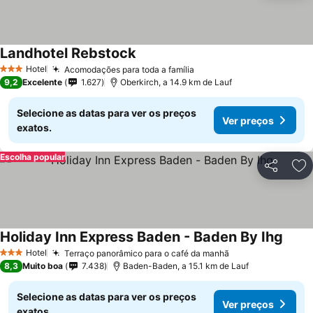
Landhotel Rebstock
Hotel
Acomodações para toda a família
3 Estrelas
9,2
Excelente
1.627
Oberkirch, a 14.9 km de Lauf
Selecione as datas para ver os preços
Ver preços
exatos.
Escolha popular
Partilhar
Ad
Holiday Inn Express Baden - Baden By Ihg
Hotel
Terraço panorâmico para o café da manhã
3 Estrelas
8,3
Muito boa
7.438
Baden-Baden, a 15.1 km de Lauf
Selecione as datas para ver os preços
Ver preços
exatos.