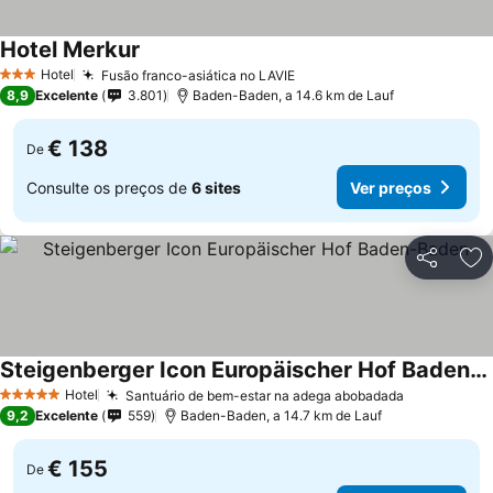
Hotel Merkur
Hotel
Fusão franco-asiática no LAVIE
3 Estrelas
8,9
Excelente
3.801
Baden-Baden, a 14.6 km de Lauf
€ 138
De
Consulte os preços de
6 sites
Ver preços
Partilhar
Ad
Steigenberger Icon Europäischer Hof Baden-Baden
Hotel
Santuário de bem-estar na adega abobadada
5 Estrelas
9,2
Excelente
559
Baden-Baden, a 14.7 km de Lauf
€ 155
De