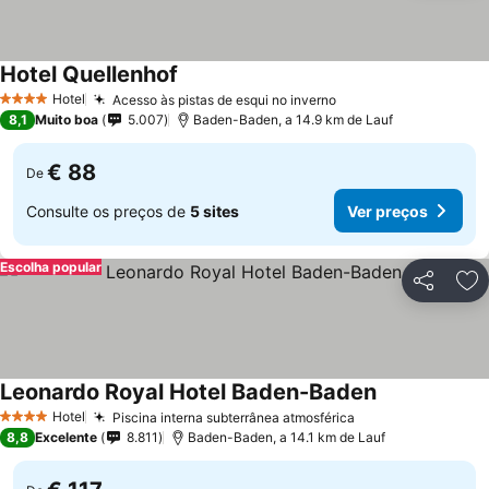
Hotel Quellenhof
Hotel
Acesso às pistas de esqui no inverno
4 Estrelas
8,1
Muito boa
5.007
Baden-Baden, a 14.9 km de Lauf
€ 88
De
Consulte os preços de
5 sites
Ver preços
Escolha popular
Partilhar
Ad
Leonardo Royal Hotel Baden-Baden
Hotel
Piscina interna subterrânea atmosférica
4 Estrelas
8,8
Excelente
8.811
Baden-Baden, a 14.1 km de Lauf