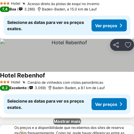
Hotel
Acesso direto às pistas de esqui no inverno
3 Estrelas
7,4
Boa
3.286
Baden-Baden, a 15.0 km de Lauf
Selecione as datas para ver os preços
Ver preços
exatos.
Partilhar
Ad
Hotel Rebenhof
Hotel
Cenário de vinhedos com vistas panorâmicas
3 Estrelas
9,2
Excelente
3.069
Baden-Baden, a 8.1 km de Lauf
Selecione as datas para ver os preços
Ver preços
exatos.
Mostrar mais
Os preços e a disponibilidade que recebemos dos sites de reserva
mudam frequentemente. Como tal, pode haver diferenças entre as