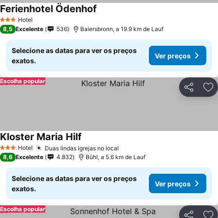
Ferienhotel Ödenhof
Hotel
3 Estrelas
8,5
Excelente
536
Baiersbronn, a 19.9 km de Lauf
Selecione as datas para ver os preços
Ver preços
exatos.
Escolha popular
Partilhar
Ad
Kloster Maria Hilf
Hotel
Duas lindas igrejas no local
3 Estrelas
8,6
Excelente
4.832
Bühl, a 5.6 km de Lauf
Selecione as datas para ver os preços
Ver preços
exatos.
Escolha popular