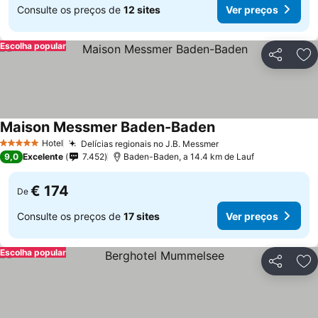
Consulte os preços de
12 sites
Ver preços
Escolha popular
Partilhar
Ad
Maison Messmer Baden-Baden
Hotel
Delícias regionais no J.B. Messmer
5 Estrelas
9,0
Excelente
7.452
Baden-Baden, a 14.4 km de Lauf
€ 174
De
Consulte os preços de
17 sites
Ver preços
Escolha popular
Partilhar
Ad