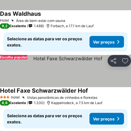
Das Waldhaus
Hotel
Área de bem-estar com sauna
9,2
Excelente
1.488
Forbach, a 17.1 km de Lauf
Selecione as datas para ver os preços
Ver preços
exatos.
Escolha popular
Partilhar
Ad
Hotel Faxe Schwarzwälder Hof
Hotel
Vistas panorâmicas de vinhedos e florestas
3 Estrelas
8,6
Excelente
1.330
Kappelrodeck, a 7.5 km de Lauf
Selecione as datas para ver os preços
Ver preços
exatos.