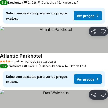
9,2
Excelente
2.122
Durbach, a 19.1 km de Lauf
Selecione as datas para ver os preços
Ver preços
exatos.
Partilhar
Ad
Atlantic Parkhotel
Hotel
Perto do Spa Caracalla
4 Estrelas
8,7
Excelente
1.460
Baden-Baden, a 14.5 km de Lauf
Selecione as datas para ver os preços
Ver preços
exatos.
Partilhar
Ad