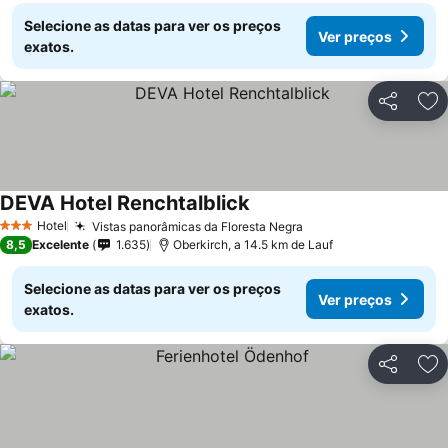
Selecione as datas para ver os preços
Ver preços
exatos.
Partilhar
Ad
DEVA Hotel Renchtalblick
Hotel
Vistas panorâmicas da Floresta Negra
3 Estrelas
8,5
Excelente
1.635
Oberkirch, a 14.5 km de Lauf
Selecione as datas para ver os preços
Ver preços
exatos.
Partilhar
Ad