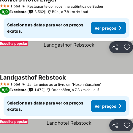
Hotel
Restaurante com cozinha autêntica de Baden
3 Estrelas
9,0
Excelente
3.562
Bühl, a 7.8 km de Lauf
Selecione as datas para ver os preços
Ver preços
exatos.
Escolha popular
Partilhar
Ad
Landgasthof Rebstock
Hotel
Jantar único ao ar livre em 'Hexenhäuschen'
3 Estrelas
8,6
Excelente
1.472
Ottenhöfen, a 7.8 km de Lauf
Selecione as datas para ver os preços
Ver preços
exatos.
Escolha popular
Partilhar
Ad