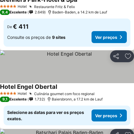
Hotel
Restaurante Fritz & Felix
5 Estrelas
9,4
Excelente
2.649
Baden-Baden, a 14.2 km de Lauf
€ 411
De
Consulte os preços de
9 sites
Ver preços
Partilhar
Ad
Hotel Engel Obertal
Hotel
Culinária gourmet com foco regional
5 Estrelas
9,1
Excelente
1.732
Baiersbronn, a 17.2 km de Lauf
Selecione as datas para ver os preços
Ver preços
exatos.