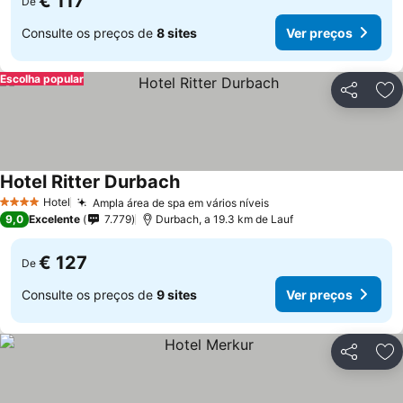
€ 117
De
Consulte os preços de
8 sites
Ver preços
Escolha popular
Partilhar
Ad
Hotel Ritter Durbach
Hotel
Ampla área de spa em vários níveis
4 Estrelas
9,0
Excelente
7.779
Durbach, a 19.3 km de Lauf
€ 127
De
Consulte os preços de
9 sites
Ver preços
Partilhar
Ad