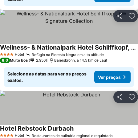
Partilhar
Ad
Wellness- & Nationalpark Hotel Schliffkopf, BW Signature Collection
Hotel
Refúgio na Floresta Negra em alta altitude
4 Estrelas
8,0
Muito boa
2.950
Baiersbronn, a 14.5 km de Lauf
Selecione as datas para ver os preços
Ver preços
exatos.
Partilhar
Ad
Hotel Rebstock Durbach
Hotel
Restaurantes de culinária regional e requintada
4 Estrelas