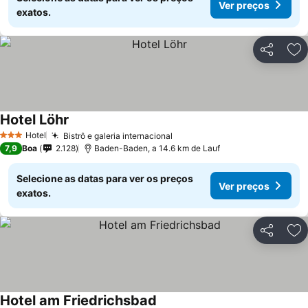
Ver preços
exatos.
Partilhar
Ad
Hotel Löhr
Hotel
Bistrô e galeria internacional
3 Estrelas
7,9
Boa
2.128
Baden-Baden, a 14.6 km de Lauf
Selecione as datas para ver os preços
Ver preços
exatos.
Partilhar
Ad
Hotel am Friedrichsbad