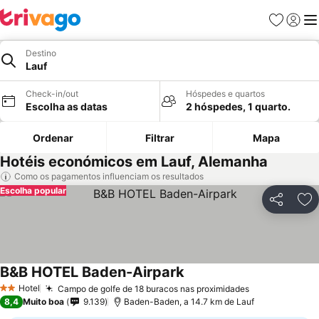
Favoritos
Iniciar
Me
Destino
Lauf
Check-in/out
Hóspedes e quartos
Escolha as datas
2 hóspedes, 1 quarto.
Ordenar
Filtrar
Mapa
Hotéis económicos em Lauf, Alemanha
Como os pagamentos influenciam os resultados
Escolha popular
Partilhar
Ad
B&B HOTEL Baden-Airpark
Hotel
Campo de golfe de 18 buracos nas proximidades
2 Estrelas
8,4
Muito boa
9.139
Baden-Baden, a 14.7 km de Lauf