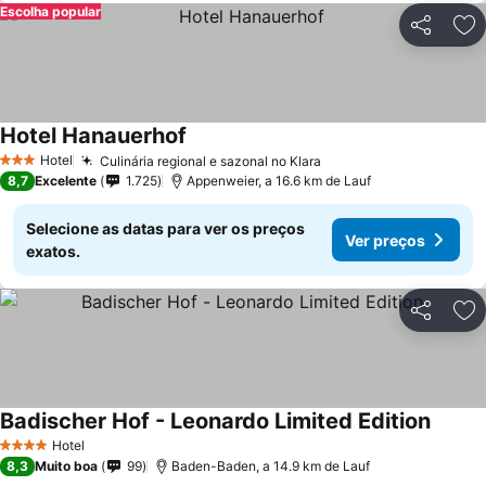
Escolha popular
Partilhar
Ad
Hotel Hanauerhof
Hotel
Culinária regional e sazonal no Klara
3 Estrelas
8,7
Excelente
1.725
Appenweier, a 16.6 km de Lauf
Selecione as datas para ver os preços
Ver preços
exatos.
Partilhar
Ad
Badischer Hof - Leonardo Limited Edition
Hotel
4 Estrelas
8,3
Muito boa
99
Baden-Baden, a 14.9 km de Lauf