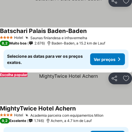
Partilhar
Ad
Batschari Palais Baden-Baden
Hotel
Saunas finlandesa e infravermelha
4 Estrelas
8,2
Muito boa
2.676
Baden-Baden, a 15.2 km de Lauf
Selecione as datas para ver os preços
Ver preços
exatos.
Escolha popular
Partilhar
Ad
MightyTwice Hotel Achern
Hotel
Academia parceira com equipamentos Milon
4 Estrelas
9,2
Excelente
1.746
Achern, a 4.7 km de Lauf