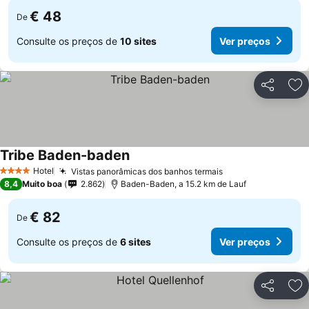
€ 48
De
Consulte os preços de
10 sites
Ver preços
Partilhar
Ad
Tribe Baden-baden
Hotel
Vistas panorâmicas dos banhos termais
4 Estrelas
8,4
Muito boa
2.862
Baden-Baden, a 15.2 km de Lauf
€ 82
De
Consulte os preços de
6 sites
Ver preços
Partilhar
Ad