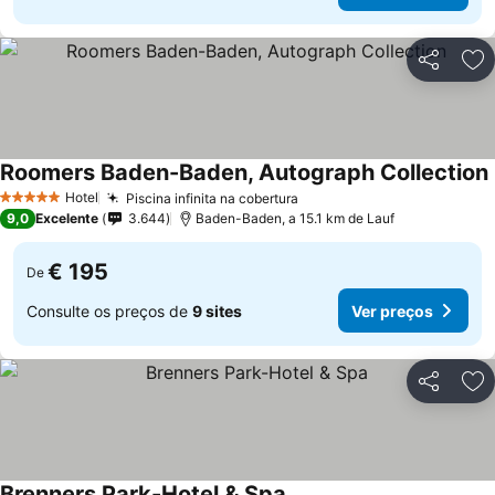
Partilhar
Ad
Roomers Baden-Baden, Autograph Collection
Hotel
Piscina infinita na cobertura
5 Estrelas
9,0
Excelente
3.644
Baden-Baden, a 15.1 km de Lauf
€ 195
De
Consulte os preços de
9 sites
Ver preços
Partilhar
Ad
Brenners Park-Hotel & Spa