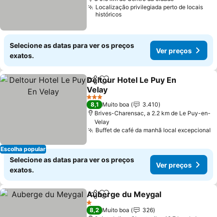
Localização privilegiada perto de locais
históricos
Selecione as datas para ver os preços
Ver preços
exatos.
Deltour Hotel Le Puy En
Partilhar
Adicionar aos favoritos
Velay
3 Estrelas
8,1
Muito boa
3.410
Brives-Charensac, a 2.2 km de Le Puy-en-
Velay
Buffet de café da manhã local excepcional
Escolha popular
Selecione as datas para ver os preços
Ver preços
exatos.
Auberge du Meygal
Partilhar
Adicionar aos favoritos
1 Estrelas
8,2
Muito boa
326