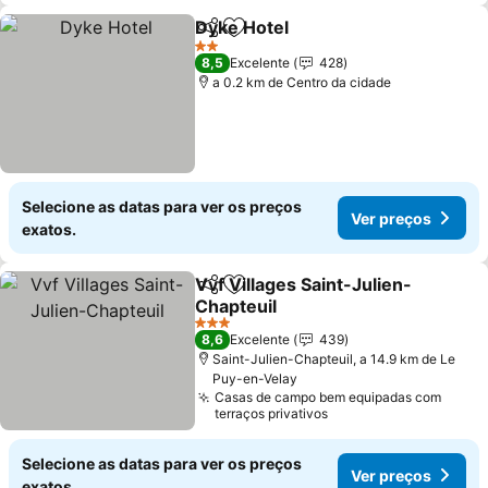
Dyke Hotel
Partilhar
Adicionar aos favoritos
2 Estrelas
8,5
Excelente
428
a 0.2 km de Centro da cidade
Selecione as datas para ver os preços
Ver preços
exatos.
Vvf Villages Saint-Julien-
Partilhar
Adicionar aos favoritos
Chapteuil
3 Estrelas
8,6
Excelente
439
Saint-Julien-Chapteuil, a 14.9 km de Le
Puy-en-Velay
Casas de campo bem equipadas com
terraços privativos
Selecione as datas para ver os preços
Ver preços
exatos.