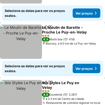
Selecione as datas para ver os preços
Ver preços
exatos.
Le Moulin de Barette -
Partilhar
Adicionar aos favoritos
Proche Le Puy-en-Velay
3 Estrelas
8,3
Muito boa
418
Blavozy, a 6.0 km de Le Puy-en-Velay
Selecione as datas para ver os preços
Ver preços
exatos.
ibis Styles Le Puy en
Partilhar
Adicionar aos favoritos
Velay
3 Estrelas
8,8
Excelente
3.267
a 0.2 km de Centro da cidade
Restaurante de culinária regional no local