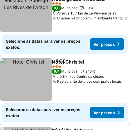
l'Arzon
3 Estrelas
8,0
Muito boa
395
Vorey, a 15.7 km de Le Puy-en-Velay
Charme histórico em um ambiente tranquilo
Selecione as datas para ver os preços
Ver preços
exatos.
Hotel Chris'tel
Partilhar
Adicionar aos favoritos
3 Estrelas
8,4
Muito boa
2.154
a 0.8 km de Centro da cidade
Restaurante delicioso com pratos locais
Selecione as datas para ver os preços
Ver preços
exatos.