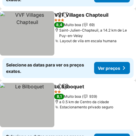
VVF Villages Chapteuil
Partilhar
Adicionar aos favoritos
3 Estrelas
8,4
Muito boa
69
Saint-Julien-Chapteuil, a 14.2 km de Le
Puy-en-Velay
Layout de vila em escala humana
Selecione as datas para ver os preços
Ver preços
exatos.
Le Bilboquet
Partilhar
Adicionar aos favoritos
2 Estrelas
8,1
Muito boa
939
a 0.5 km de Centro da cidade
Estacionamento privado seguro