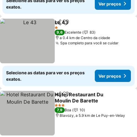
Selecione as datas para ver os preços
Ver preços
exatos.
Le 43
Partilhar
Adicionar aos favoritos
1 Estrelas
9,6
Excelente
83
a 0.4 km de Centro da cidade
Spa completo para você se cuidar
Selecione as datas para ver os preços
Ver preços
exatos.
Hotel Restaurant Du
Partilhar
Adicionar aos favoritos
Moulin De Barette
3 Estrelas
7,9
Boa
10
Blavozy, a 5.9 km de Le Puy-en-Velay