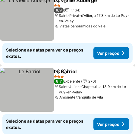
La Vieille Auberge
Partilhar
Adicionar aos favoritos
2 Estrelas
6,9
1.164
Saint-Privat-d'Allier, a 17.3 km de Le Puy-
en-Velay
Vistas panorâmicas do vale
Selecione as datas para ver os preços
Ver preços
exatos.
Le Barriol
Partilhar
Adicionar aos favoritos
3 Estrelas
8,7
Excelente
270
Saint-Julien-Chapteuil, a 13.9 km de Le
Puy-en-Velay
Ambiente tranquilo de vila
Selecione as datas para ver os preços
Ver preços
exatos.