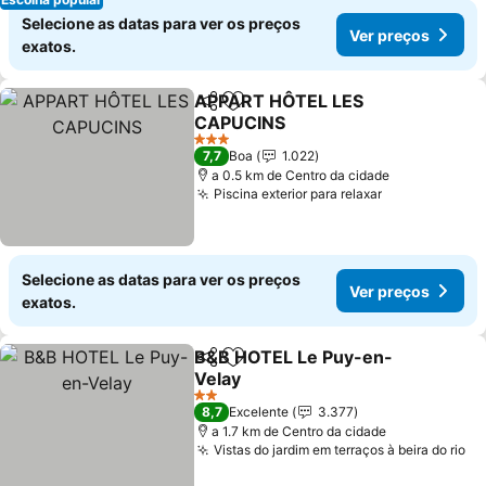
Selecione as datas para ver os preços
Ver preços
exatos.
APPART HÔTEL LES
Partilhar
Adicionar aos favoritos
CAPUCINS
3 Estrelas
7,7
Boa
1.022
a 0.5 km de Centro da cidade
Piscina exterior para relaxar
Selecione as datas para ver os preços
Ver preços
exatos.
B&B HOTEL Le Puy-en-
Partilhar
Adicionar aos favoritos
Velay
2 Estrelas
8,7
Excelente
3.377
a 1.7 km de Centro da cidade
Vistas do jardim em terraços à beira do rio