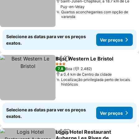
Saint-Julien-Chapteuil, a 18.7 km de Le
Puy-en-Velay
Quartos aconchegantes com opção de
varanda
Selecione as datas para ver os preços
Ver preços
exatos.
Best Western Le Bristol
Partilhar
Adicionar aos favoritos
3 Estrelas
7,8
Boa
2.482
a 0.4 km de Centro da cidade
Localização privilegiada perto de locais
históricos
Selecione as datas para ver os preços
Ver preços
exatos.
Logis Hotel Restaurant
Partilhar
Adicionar aos favoritos
Auberge Les Rives de