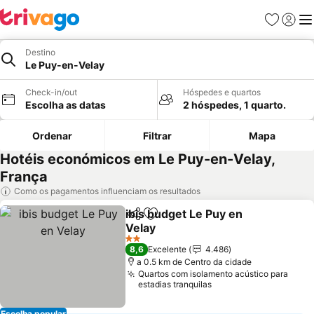
Favoritos
Iniciar
Me
Destino
Le Puy-en-Velay
Check-in/out
Hóspedes e quartos
Escolha as datas
2 hóspedes, 1 quarto.
Ordenar
Filtrar
Mapa
Hotéis económicos em Le Puy-en-Velay,
França
Como os pagamentos influenciam os resultados
ibis budget Le Puy en
Partilhar
Adicionar aos favoritos
Velay
2 Estrelas
8,6
Excelente
4.486
a 0.5 km de Centro da cidade
Quartos com isolamento acústico para
estadias tranquilas
Escolha popular