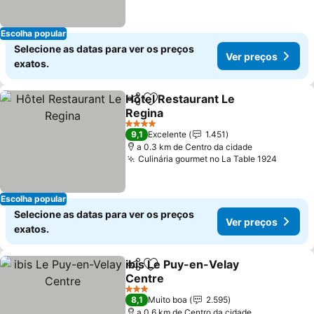
Escolha popular
Selecione as datas para ver os preços
Ver preços
exatos.
Hôtel Restaurant Le
Partilhar
Adicionar aos favoritos
Regina
4 Estrelas
9,1
Excelente
1.451
a 0.3 km de Centro da cidade
Culinária gourmet no La Table 1924
Escolha popular
Selecione as datas para ver os preços
Ver preços
exatos.
ibis Le Puy-en-Velay
Partilhar
Adicionar aos favoritos
Centre
3 Estrelas
8,1
Muito boa
2.595
a 0.6 km de Centro da cidade