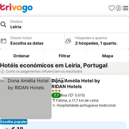
Favoritos
Iniciar
Me
Destino
Leiria
Check-in/out
Hóspedes e quartos
Escolha as datas
2 hóspedes, 1 quarto.
Ordenar
Filtrar
Mapa
Hotéis económicos em Leiria, Portugal
Como os pagamentos influenciam os resultados
Dona Amélia Hotel by
Partilhar
Adicionar aos favoritos
RIDAN Hotels
Ver preços
3 Estrelas
7,7
Boa
5.015
Fátima, a 17.7 km de Leiria
Hospitalidade portuguesa tradicional
Ver p
Escolha popular