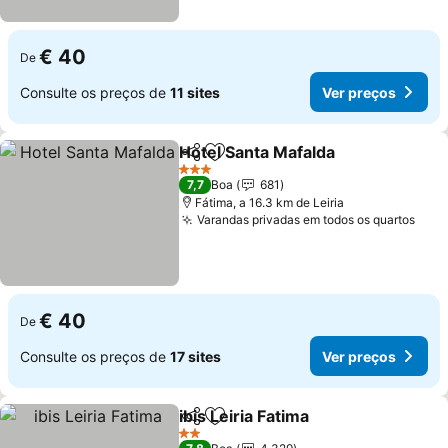
€ 40
De
Consulte os preços de
11 sites
Ver preços
Hotel Santa Mafalda
Partilhar
Adicionar aos favoritos
Ver pr
3 Estrelas
7,7
Boa
681
Fátima, a 16.3 km de Leiria
Varandas privadas em todos os quartos
Ver 
€ 40
De
Consulte os preços de
17 sites
Ver preços
ibis Leiria Fatima
Partilhar
Adicionar aos favoritos
Ver preço
2 Estrelas