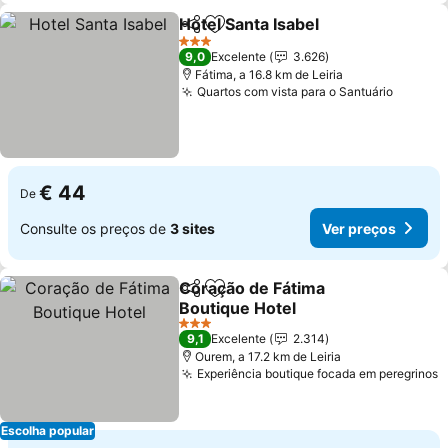
Hotel Santa Isabel
Partilhar
Adicionar aos favoritos
Ver preç
3 Estrelas
9,0
Excelente
3.626
Fátima, a 16.8 km de Leiria
Quartos com vista para o Santuário
Ver pr
€ 44
De
Consulte os preços de
3 sites
Ver preços
Coração de Fátima
Partilhar
Adicionar aos favoritos
Boutique Hotel
Ver preços
3 Estrelas
9,1
Excelente
2.314
Ourem, a 17.2 km de Leiria
Experiência boutique focada em peregrinos
V
Escolha popular