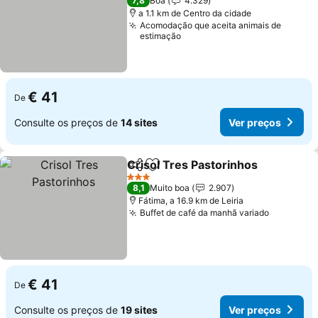
7,8
Boa
4.329
a 1.1 km de Centro da cidade
Acomodação que aceita animais de
estimação
€ 41
De
Consulte os preços de
14 sites
Ver preços
Crisol Tres Pastorinhos
Partilhar
Adicionar aos favoritos
Ve
3 Estrelas
8,1
Muito boa
2.907
Fátima, a 16.9 km de Leiria
Buffet de café da manhã variado
Ver preç
€ 41
De
Consulte os preços de
19 sites
Ver preços