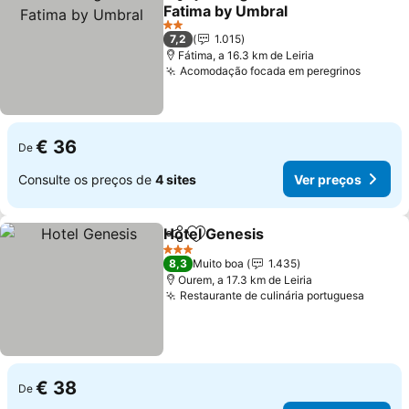
Partilhar
Adicionar aos favoritos
Fatima by Umbral
Ver preços
2 Estrelas
7,2
1.015
Fátima, a 16.3 km de Leiria
Acomodação focada em peregrinos
Ver pr
€ 36
De
Consulte os preços de
4 sites
Ver preços
Hotel Genesis
Partilhar
Adicionar aos favoritos
Ver preços
3 Estrelas
8,3
Muito boa
1.435
Ourem, a 17.3 km de Leiria
Restaurante de culinária portuguesa
Ver pr
€ 38
De