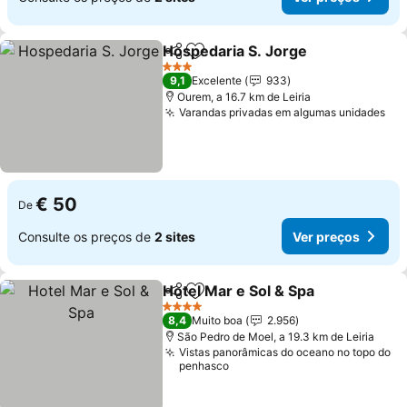
Hospedaria S. Jorge
Partilhar
Adicionar aos favoritos
Ver p
3 Estrelas
9,1
Excelente
933
Ourem, a 16.7 km de Leiria
Varandas privadas em algumas unidades
Ver
€ 50
De
Consulte os preços de
2 sites
Ver preços
Hotel Mar e Sol & Spa
Partilhar
Adicionar aos favoritos
Ver 
4 Estrelas
8,4
Muito boa
2.956
São Pedro de Moel, a 19.3 km de Leiria
Vistas panorâmicas do oceano no topo do
penhasco