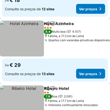
€ 18
De
Consulte os preços de
12 sites
Ver preços
Hotel Azinheira
Partilhar
Adicionar aos favoritos
Ver preços
3 Estrelas
8,4
Muito boa
4.107
Fátima, a 17.2 km de Leiria
Quartos com varandas privativas disponíveis
€ 29
De
Consulte os preços de
13 sites
Ver preços
Ribeiro Hotel
Partilhar
Adicionar aos favoritos
Ver preços
2 Estrelas
7,6
Boa
2.091
Fátima, a 17.7 km de Leiria
Interiores continuamente renovados
Ver pr