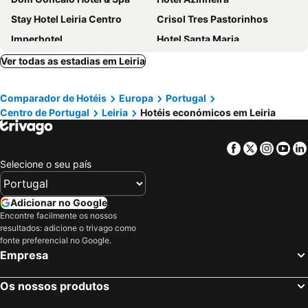
Stay Hotel Leiria Centro
Crisol Tres Pastorinhos
Imperhotel
Hotel Santa Maria
Hotel Miramar - São Pedro de Moel
Flag Hotel Fátima Irmãs Dominicanas
Ver todas as estadias em Leiria
Mercure Fátima
Hotel Villa Batalha
Comparador de Hotéis
Europa
Portugal
Essence Inn Marianos Hotel
ibis Leiria Fatima
Centro de Portugal
Leiria
Hotéis económicos em Leiria
Hotel Rosa Mística by Umbral
Spirit Hotel Fonte Real
Hotel Cristal Marinha
B&B HOTEL Leiria Fatima
Facebook
Twitter
Insta
Yo
Dolinas Climbing Hotel
Hotel Regina
Selecione o seu país
Aurea Fatima Hotel Congress & Spa
D. Afonso Hotel & SPA
Hotel Estrela De Fatima
Hotel Sao Jose
Adicionar no Google
Encontre facilmente os nossos
Hotel Aleluia
Lisotel - Hotel & Spa
resultados: adicione o trivago como
Hotel Cruz Alta
Hotel Colmeia
fonte preferencial no Google.
Empresa
Santa Barbara by Umbral
Hotel Peregrinos de Fatima by Umbral
Hotel Verde Pinho Bed&Breakfast
Hotel Cinquentenario
Os nossos produtos
SDivine Fatima Hotel, Congress & Spirituality
Consolata Hotel