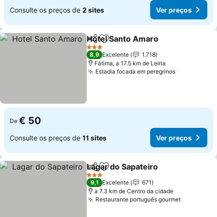
Consulte os preços de
2 sites
Ver preços
Hotel Santo Amaro
Partilhar
Adicionar aos favoritos
Ver pre
3 Estrelas
8,9
Excelente
1.718
Fátima, a 17.5 km de Leiria
Estadia focada em peregrinos
Ver preços
€ 50
De
Consulte os preços de
11 sites
Ver preços
Lagar do Sapateiro
Partilhar
Adicionar aos favoritos
Ver pre
3 Estrelas
9,1
Excelente
671
a 7.3 km de Centro da cidade
Restaurante português gourmet
Ver preço