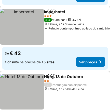
Imperhotel
Partilhar
Adicionar aos favoritos
Ver preços
3 Estrelas
8,4
Muito boa
4.777
Fátima, a 17.3 km de Leiria
Refúgio contemporâneo ao lado do santuário
€ 42
De
Consulte os preços de
15 sites
Ver preços
Hotel 13 de Outubro
Partilhar
Adicionar aos favoritos
Ver p
2 Estrelas
/
Pontuação não disponível
Fátima, a 17.5 km de Leiria