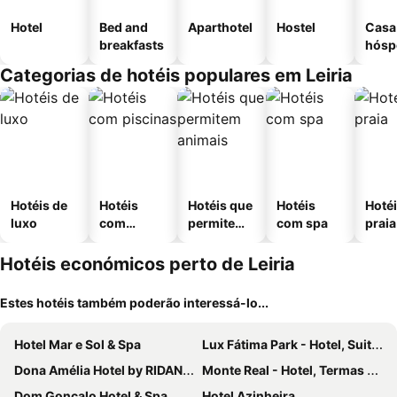
Hotel
Bed and
Aparthotel
Hostel
Casa
breakfasts
hósp
Categorias de hotéis populares em Leiria
Hotéis de
Hotéis
Hotéis que
Hotéis
Hotéi
luxo
com
permitem
com spa
praia
piscinas
animais
Hotéis económicos perto de Leiria
Estes hotéis também poderão interessá-lo...
Hotel Mar e Sol & Spa
Lux Fátima Park - Hotel, Suites & Residence
Dona Amélia Hotel by RIDAN Hotels
Monte Real - Hotel, Termas & Spa
Dom Goncalo Hotel & Spa
Hotel Azinheira