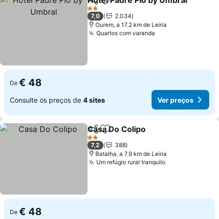
Hotel Padre Pio by Umbral
Partilhar
Adicionar aos favoritos
2 Estrelas
7,0
2.034
Ourem, a 17.2 km de Leiria
Quartos com varanda
Ver preços
€ 48
De
Consulte os preços de
4 sites
Ver preços
Casa Do Colipo
Partilhar
Adicionar aos favoritos
Ver preços
2 Estrelas
7,2
388
Batalha, a 7.9 km de Leiria
Um refúgio rural tranquilo
Ver preços
€ 48
De