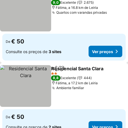
2 Estrelas
9,0
Excelente
2.675
Fátima, a 16.8 km de Leiria
Quartos com varandas privadas
Ver preço
€ 50
De
Consulte os preços de
3 sites
Ver preços
Residencial Santa Clara
Partilhar
Adicionar aos favoritos
Ve
2 Estrelas
8,8
Excelente
444
Fátima, a 17.2 km de Leiria
Ambiente familiar
Ver preços
€ 50
De
Consulte os preços de
2 sites
Ver preços