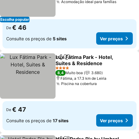
Acomodação ideal para famílias
Ver preço
Escolha popular
€ 46
De
Consulte os preços de
5 sites
Ver preços
Lux Fátima Park - Hotel,
Partilhar
Adicionar aos favoritos
Suites & Residence
Ver preços
4 Estrelas
8,4
Muito boa
3.680
Fátima, a 17.3 km de Leiria
Piscina na cobertura
Ver preços
€ 47
De
Consulte os preços de
17 sites
Ver preços