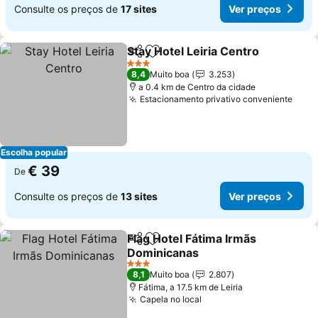
Consulte os preços de
17 sites
Ver preços
Stay Hotel Leiria Centro
Partilhar
Adicionar aos favoritos
Ve
3 Estrelas
8,4
Muito boa
3.253
a 0.4 km de Centro da cidade
Estacionamento privativo conveniente
Ver 
Escolha popular
€ 39
De
Consulte os preços de
13 sites
Ver preços
Flag Hotel Fátima Irmãs
Partilhar
Adicionar aos favoritos
Dominicanas
Ver preços
3 Estrelas
8,1
Muito boa
2.807
Fátima, a 17.5 km de Leiria
Capela no local
Ver preços