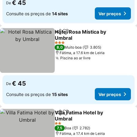
€ 45
De
Consulte os preços de
14 sites
Ver preços
Hotel Rosa Mística by
Partilhar
Adicionar aos favoritos
Umbral
Ver preços
3 Estrelas
8,0
Muito boa
3.805
Fátima, a 17.6 km de Leiria
Piscina ao ar livre
Ver preços
€ 45
De
Consulte os preços de
15 sites
Ver preços
Villa Fatima Hotel by
Partilhar
Adicionar aos favoritos
Umbral
Ver preços
2 Estrelas
7,5
Boa
2.782
Fátima, a 17.4 km de Leiria