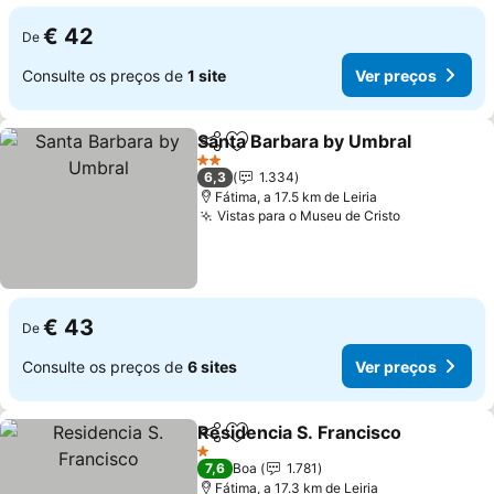
€ 42
De
Consulte os preços de
1 site
Ver preços
Santa Barbara by Umbral
Partilhar
Adicionar aos favoritos
V
2 Estrelas
6,3
1.334
Fátima, a 17.5 km de Leiria
Vistas para o Museu de Cristo
Ver preços
€ 43
De
Consulte os preços de
6 sites
Ver preços
Residencia S. Francisco
Partilhar
Adicionar aos favoritos
Ve
1 Estrelas
7,6
Boa
1.781
Fátima, a 17.3 km de Leiria