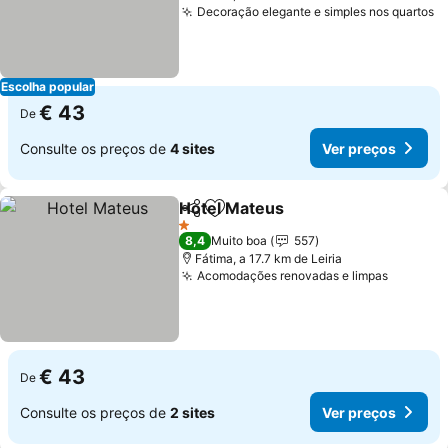
Decoração elegante e simples nos quartos
V
Escolha popular
€ 43
De
Consulte os preços de
4 sites
Ver preços
Hotel Mateus
Partilhar
Adicionar aos favoritos
Ver preços
1 Estrelas
8,4
Muito boa
557
Fátima, a 17.7 km de Leiria
Acomodações renovadas e limpas
Ver pre
€ 43
De
Consulte os preços de
2 sites
Ver preços