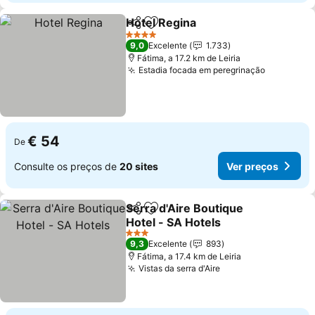
Hotel Regina
Partilhar
Adicionar aos favoritos
Ver preços
4 Estrelas
9,0
Excelente
1.733
Fátima, a 17.2 km de Leiria
Estadia focada em peregrinação
Ver preç
€ 54
De
Consulte os preços de
20 sites
Ver preços
Serra d'Aire Boutique
Partilhar
Adicionar aos favoritos
Hotel - SA Hotels
Ver preços
3 Estrelas
9,3
Excelente
893
Fátima, a 17.4 km de Leiria
Vistas da serra d'Aire
Ver preços