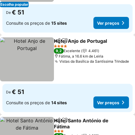
Escolha popular
€ 51
De
Consulte os preços de
15 sites
Ver preços
Hotel Anjo de Portugal
Partilhar
Adicionar aos favoritos
Ver
4 Estrelas
9,2
Excelente
4.461
Fátima, a 16.6 km de Leiria
Vistas da Basílica da Santíssima Trindade
Ve
€ 51
De
Consulte os preços de
14 sites
Ver preços
Hotel Santo António de
Partilhar
Adicionar aos favoritos
Fátima
Ver preços
3 Estrelas