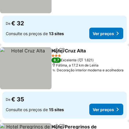
€ 32
De
Consulte os preços de
13 sites
Ver preços
Hotel Cruz Alta
Partilhar
Adicionar aos favoritos
Ver preços
3 Estrelas
8,7
Excelente
1.621
Fátima, a 17.2 km de Leiria
Decoração interior moderna e acolhedora
Ve
€ 35
De
Consulte os preços de
15 sites
Ver preços
Hotel Peregrinos de