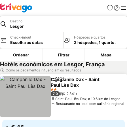
Favoritos
Iniciar
Me
Destino
Lesgor
Check-in/out
Hóspedes e quartos
Escolha as datas
2 hóspedes, 1 quarto.
Ordenar
Filtrar
Mapa
Hotéis económicos em Lesgor, França
Como os pagamentos influenciam os resultados
Campanile Dax - Saint
Partilhar
Adicionar aos favoritos
Paul Lès Dax
Ver preços
2 Estrelas
7,0
2.341
Saint-Paul-lès-Dax, a 19.6 km de Lesgor
Restaurante no local com culinária regional
V