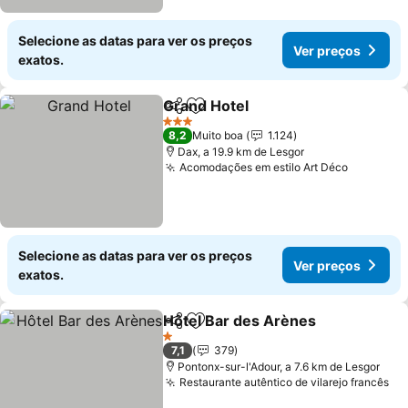
Selecione as datas para ver os preços
Ver preços
exatos.
Grand Hotel
Partilhar
Adicionar aos favoritos
Ver preços
3 Estrelas
8,2
Muito boa
1.124
Dax, a 19.9 km de Lesgor
Acomodações em estilo Art Déco
Ver preç
Selecione as datas para ver os preços
Ver preços
exatos.
Hôtel Bar des Arènes
Partilhar
Adicionar aos favoritos
Ver 
1 Estrelas
7,1
379
Pontonx-sur-l'Adour, a 7.6 km de Lesgor
Restaurante autêntico de vilarejo francês
Ve