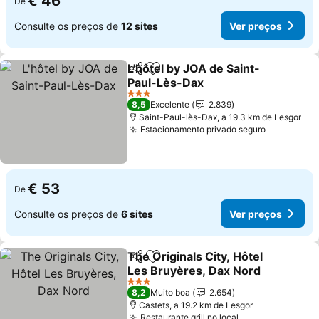
€ 46
De
Consulte os preços de
12 sites
Ver preços
L'hôtel by JOA de Saint-
Partilhar
Adicionar aos favoritos
Paul-Lès-Dax
Ver preços
3 Estrelas
8,5
Excelente
2.839
Saint-Paul-lès-Dax, a 19.3 km de Lesgor
Estacionamento privado seguro
Ver preço
€ 53
De
Consulte os preços de
6 sites
Ver preços
The Originals City, Hôtel
Partilhar
Adicionar aos favoritos
Les Bruyères, Dax Nord
Ver preços
3 Estrelas
8,2
Muito boa
2.654
Castets, a 19.2 km de Lesgor
Restaurante grill no local