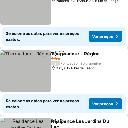
Pontonx-sur-l'Adour, a 9.5 km de Lesgor
Selecione as datas para ver os preços
Ver preços
exatos.
Thermadour - Régina
Partilhar
Adicionar aos favoritos
Ver 
3 Estrelas
/
Pontuação não disponível
Dax, a 19.8 km de Lesgor
Selecione as datas para ver os preços
Ver preços
exatos.
Residence Les Jardins Du
Partilhar
Adicionar aos favoritos
Lac