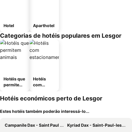
Hotel
Aparthotel
Categorias de hotéis populares em Lesgor
Hotéis que
Hotéis
permitem
com
animais
estaciona
mento
Hotéis económicos perto de Lesgor
Estes hotéis também poderão interessá-lo...
Campanile Dax - Saint Paul Lès Dax
Kyriad Dax - Saint-Paul-les-Dax