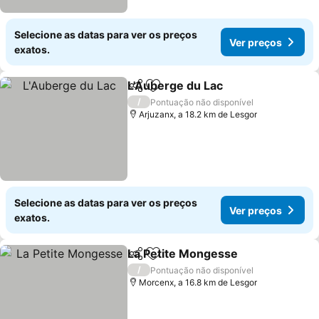
Selecione as datas para ver os preços
Ver preços
exatos.
L'Auberge du Lac
Partilhar
Adicionar aos favoritos
Ver preç
/
Pontuação não disponível
Arjuzanx, a 18.2 km de Lesgor
Selecione as datas para ver os preços
Ver preços
exatos.
La Petite Mongesse
Partilhar
Adicionar aos favoritos
Ver pr
/
Pontuação não disponível
Morcenx, a 16.8 km de Lesgor