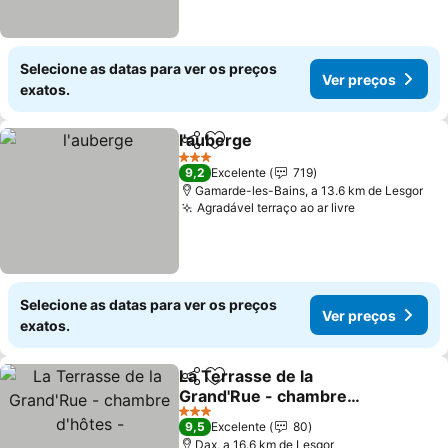
Selecione as datas para ver os preços
Ver preços
exatos.
l'auberge
Partilhar
Adicionar aos favoritos
Ver preços
3 Estrelas
9,2
Excelente
719
Gamarde-les-Bains, a 13.6 km de Lesgor
Agradável terraço ao ar livre
Ver preços
Selecione as datas para ver os preços
Ver preços
exatos.
La Terrasse de la
Partilhar
Adicionar aos favoritos
Grand'Rue - chambre
d'hôtes -
Ver preços
3 Estrelas
9,5
Excelente
80
Dax, a 16.6 km de Lesgor