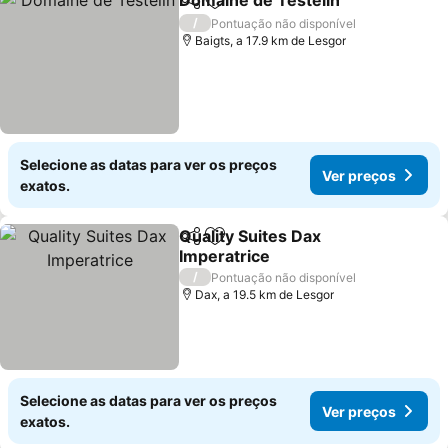
Domaine de Testelin
Partilhar
Adicionar aos favoritos
Ver p
/
Pontuação não disponível
Baigts, a 17.9 km de Lesgor
Selecione as datas para ver os preços
Ver preços
exatos.
Quality Suites Dax
Partilhar
Adicionar aos favoritos
Imperatrice
Ver preços
/
Pontuação não disponível
Dax, a 19.5 km de Lesgor
Selecione as datas para ver os preços
Ver preços
exatos.