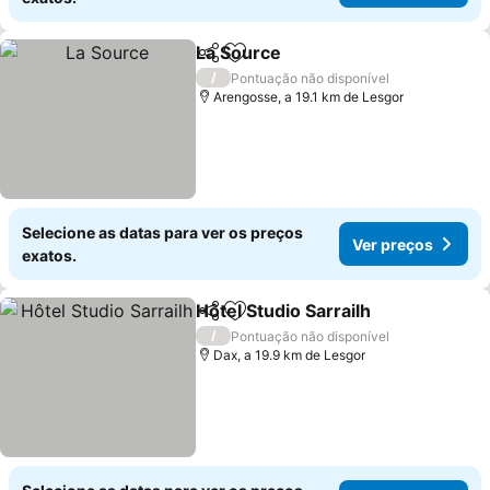
La Source
Partilhar
Adicionar aos favoritos
Ver preços
/
Pontuação não disponível
Arengosse, a 19.1 km de Lesgor
Selecione as datas para ver os preços
Ver preços
exatos.
Hôtel Studio Sarrailh
Partilhar
Adicionar aos favoritos
Ver p
/
Pontuação não disponível
Dax, a 19.9 km de Lesgor