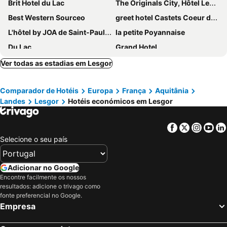
Brit Hotel du Lac
The Originals City, Hôtel Les Bruyères, Dax Nord
Best Western Sourceo
greet hotel Castets Coeur des Landes
L'hôtel by JOA de Saint-Paul-Lès-Dax
la petite Poyannaise
Du Lac
Grand Hotel
Logis Hôtel Le Clos Pité
Aux Tauzins
Ver todas as estadias em Lesgor
Logis Hôtel Paris Madrid
Hôtel Le Relais
Comparador de Hotéis
Europa
França
Aquitânia
Landes
Lesgor
Hotéis económicos em Lesgor
Facebook
Twitter
Insta
Yo
Selecione o seu país
Adicionar no Google
Encontre facilmente os nossos
resultados: adicione o trivago como
fonte preferencial no Google.
Empresa