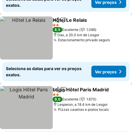
Ver preços
exatos.
Hôtel Le Relais
Partilhar
Adicionar aos favoritos
Ver preços
2 Estrelas
8,5
Excelente
1.086
Dax, a 20.0 km de Lesgor
Estacionamento privado seguro
Ver preço
Selecione as datas para ver os preços
Ver preços
exatos.
Logis Hôtel Paris Madrid
Partilhar
Adicionar aos favoritos
V
2 Estrelas
9,0
Excelente
1.670
Lesperon, a 18.4 km de Lesgor
Pizzas caseiras e pratos locais
Ver preço