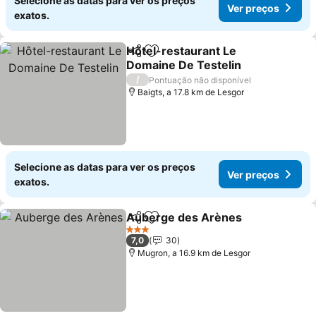
Selecione as datas para ver os preços
Ver preços
exatos.
Hôtel-restaurant Le
Partilhar
Adicionar aos favoritos
Domaine De Testelin
Ver preços
/
Pontuação não disponível
Baigts, a 17.8 km de Lesgor
Selecione as datas para ver os preços
Ver preços
exatos.
Auberge des Arènes
Partilhar
Adicionar aos favoritos
Ver p
3 Estrelas
7,0
30
Mugron, a 16.9 km de Lesgor