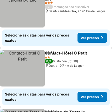
Ver preços
3 Estrelas
/
Pontuação não disponível
Saint-Paul-lès-Dax, a 19.1 km de Lesgor
Selecione as datas para ver os preços
Ver preços
exatos.
Contact-Hôtel Ô Petit
Partilhar
Adicionar aos favoritos
Ver 
2 Estrelas
8,3
Muito boa
10
Dax, a 19.7 km de Lesgor
Selecione as datas para ver os preços
Ver preços
exatos.