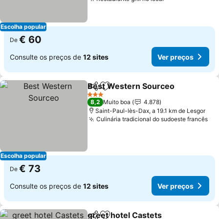
Ver preços
Escolha popular
€ 60
De
Consulte os preços de
12 sites
Ver preços
Best Western Sourceo
Partilhar
Adicionar aos favoritos
Ver
3 Estrelas
8,2
Muito boa
4.878
Saint-Paul-lès-Dax, a 19.1 km de Lesgor
Culinária tradicional do sudoeste francês
Ve
Escolha popular
€ 73
De
Consulte os preços de
12 sites
Ver preços
greet hotel Castets