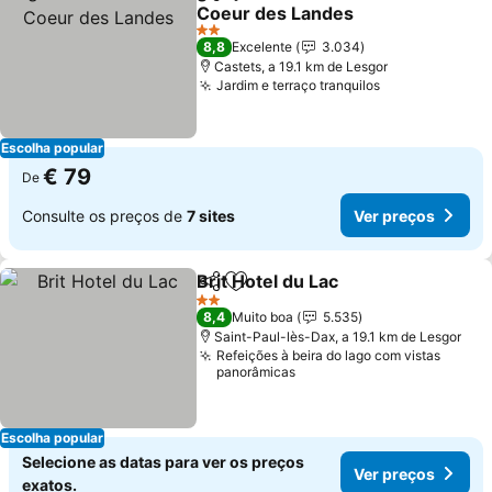
Partilhar
Adicionar aos favoritos
Coeur des Landes
Ver preços
2 Estrelas
8,8
Excelente
3.034
Castets, a 19.1 km de Lesgor
Jardim e terraço tranquilos
Ver preços
Escolha popular
€ 79
De
Consulte os preços de
7 sites
Ver preços
Brit Hotel du Lac
Partilhar
Adicionar aos favoritos
Ver preço
2 Estrelas
8,4
Muito boa
5.535
Saint-Paul-lès-Dax, a 19.1 km de Lesgor
Refeições à beira do lago com vistas
panorâmicas
Escolha popular
Selecione as datas para ver os preços
Ver preços
exatos.