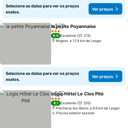
Selecione as datas para ver os preços
Ver preços
exatos.
la petite Poyannaise
Partilhar
Adicionar aos favoritos
Ver p
3 Estrelas
9,0
Excelente
215
Mugron, a 12.9 km de Lesgor
Selecione as datas para ver os preços
Ver preços
exatos.
Logis Hôtel Le Clos Pité
Partilhar
Adicionar aos favoritos
Ve
3 Estrelas
9,1
Excelente
255
Préchacq-les-Bains, a 9.9 km de Lesgor
Piscina exterior sazonal
Ver preços