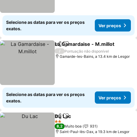
Selecione as datas para ver os preços
Ver preços
exatos.
La Gamardaise - M.millot
Partilhar
Adicionar aos favoritos
V
/
Pontuação não disponível
Gamarde-les-Bains, a 13.4 km de Lesgor
Selecione as datas para ver os preços
Ver preços
exatos.
Du Lac
Partilhar
Adicionar aos favoritos
Ver preços
2 Estrelas
8,2
Muito boa
931
Saint-Paul-lès-Dax, a 19.3 km de Lesgor