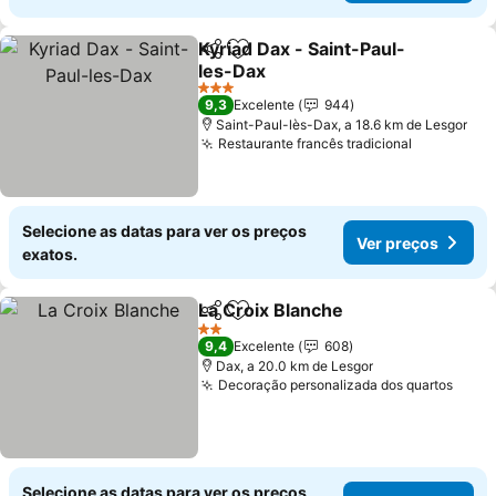
Kyriad Dax - Saint-Paul-
Partilhar
Adicionar aos favoritos
les-Dax
Ver preços
3 Estrelas
9,3
Excelente
944
Saint-Paul-lès-Dax, a 18.6 km de Lesgor
Restaurante francês tradicional
Ver preço
Selecione as datas para ver os preços
Ver preços
exatos.
La Croix Blanche
Partilhar
Adicionar aos favoritos
Ver preço
2 Estrelas
9,4
Excelente
608
Dax, a 20.0 km de Lesgor
Decoração personalizada dos quartos
Ver 
Selecione as datas para ver os preços