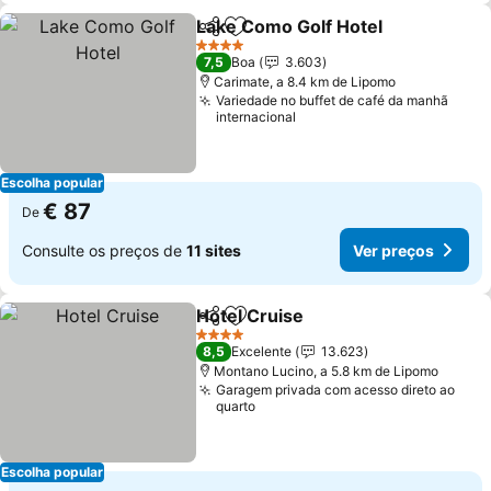
Lake Como Golf Hotel
Partilhar
Adicionar aos favoritos
Ver 
4 Estrelas
7,5
Boa
3.603
Carimate, a 8.4 km de Lipomo
Variedade no buffet de café da manhã
internacional
Escolha popular
€ 87
De
Consulte os preços de
11 sites
Ver preços
Hotel Cruise
Partilhar
Adicionar aos favoritos
Ver preços
4 Estrelas
8,5
Excelente
13.623
Montano Lucino, a 5.8 km de Lipomo
Garagem privada com acesso direto ao
quarto
Escolha popular