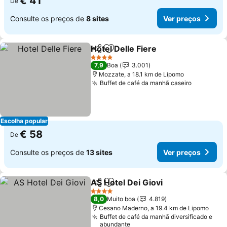
€ 41
De
Consulte os preços de
8 sites
Ver preços
Hotel Delle Fiere
Partilhar
Adicionar aos favoritos
Ver preço
4 Estrelas
7,9
Boa
3.001
Mozzate, a 18.1 km de Lipomo
Buffet de café da manhã caseiro
Ver preç
Escolha popular
€ 58
De
Consulte os preços de
13 sites
Ver preços
AS Hotel Dei Giovi
Partilhar
Adicionar aos favoritos
Ver pre
4 Estrelas
8,0
Muito boa
4.819
Cesano Maderno, a 19.4 km de Lipomo
Buffet de café da manhã diversificado e
abundante