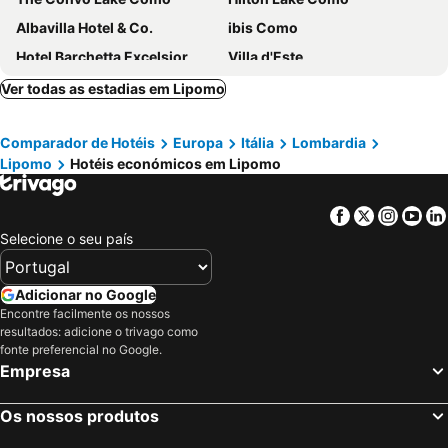
Albavilla Hotel & Co.
ibis Como
Hotel Barchetta Excelsior
Villa d'Este
B&B HOTEL Como Baradello
Hotel Metropole Suisse
Ver todas as estadias em Lipomo
Hotel Rossovino Como
Albergo Firenze
Comparador de Hotéis
Europa
Itália
Lombardia
Sheraton Lake Como Hotel
Hotel Delle Fiere
Lipomo
Hotéis económicos em Lipomo
Hotel Como
Park Hotel Meuble
Just Hotel Lomazzo Fiera
Hotel Il Loggiato Dei Serviti
Facebook
Twitter
Insta
Yo
B&B HOTEL Habitat Giussano
Hotel Corte Santa Libera
Selecione o seu país
Hotel Leonardo da Vinci
AS Hotel Dei Giovi
Hotel Borgovico
Mandarin Oriental, Lago di Como
Adicionar no Google
Encontre facilmente os nossos
Hotel La Peonía
Nuvole Garden Hotel
resultados: adicione o trivago como
Hotel Villa Flori
Hotel Il Nibbio
fonte preferencial no Google.
Empresa
Villa San Fedele
B&B HOTEL Como Baradello
Como Hills
Hotel Centrale
Os nossos produtos
Park Hotel Abbadia
Casa San Rocco