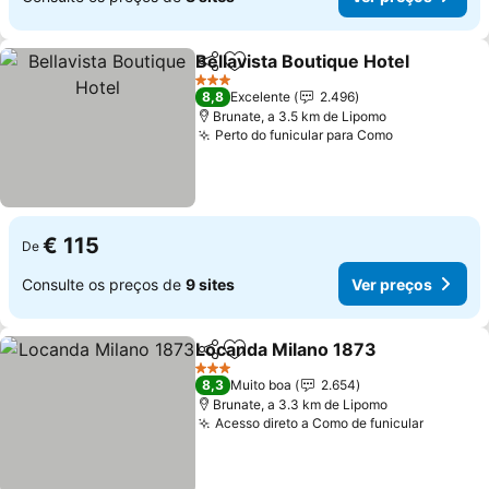
Bellavista Boutique Hotel
Partilhar
Adicionar aos favoritos
V
3 Estrelas
8,8
Excelente
2.496
Brunate, a 3.5 km de Lipomo
Perto do funicular para Como
Ver preços
€ 115
De
Consulte os preços de
9 sites
Ver preços
Locanda Milano 1873
Partilhar
Adicionar aos favoritos
Ver 
3 Estrelas
8,3
Muito boa
2.654
Brunate, a 3.3 km de Lipomo
Acesso direto a Como de funicular
Ver pre