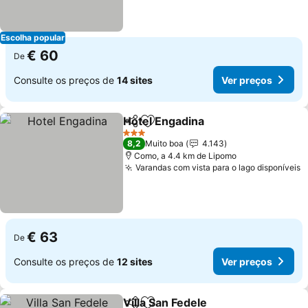
Escolha popular
€ 60
De
Consulte os preços de
14 sites
Ver preços
Hotel Engadina
Partilhar
Adicionar aos favoritos
Ver preços
3 Estrelas
8,2
Muito boa
4.143
Como, a 4.4 km de Lipomo
Varandas com vista para o lago disponíveis
V
€ 63
De
Consulte os preços de
12 sites
Ver preços
Villa San Fedele