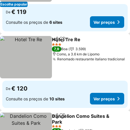
Escolha popular
€ 119
De
Consulte os preços de
6 sites
Ver preços
Hotel Tre Re
Partilhar
Adicionar aos favoritos
Ver preços
3 Estrelas
7,9
Boa
3.599
Como, a 3.6 km de Lipomo
Renomado restaurante italiano tradicional
Ve
€ 120
De
Consulte os preços de
10 sites
Ver preços
Dandelion Como Suites &
Partilhar
Adicionar aos favoritos
Park
Ver preços
3 Estrelas