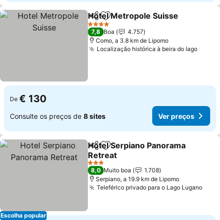
Hotel Metropole Suisse
Partilhar
Adicionar aos favoritos
Ve
4 Estrelas
7,8
Boa
4.757
Como, a 3.8 km de Lipomo
Localização histórica à beira do lago
Ver p
€ 130
De
Consulte os preços de
8 sites
Ver preços
Hotel Serpiano Panorama
Partilhar
Adicionar aos favoritos
Retreat
Ver preços
3 Estrelas
8,0
Muito boa
1.708
Serpiano, a 19.9 km de Lipomo
Teleférico privado para o Lago Lugano
Ver 
Escolha popular