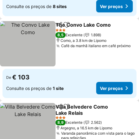
Consulte os preços de
8 sites
Ver preços
The Convo Lake Como
Partilhar
Adicionar aos favoritos
Ver
3 Estrelas
8,5
Excelente
1.898
Como, a 3.8 km de Lipomo
Café da manhã italiano em café próximo
Ver
€ 103
De
Consulte os preços de
1 site
Ver preços
Villa Belvedere Como
Partilhar
Adicionar aos favoritos
Lake Relais
Ver preços
3 Estrelas
8,9
Excelente
2.562
Argegno, a 16.5 km de Lipomo
Varanda panorâmica com vista para o lago
para refeições