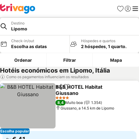
Favoritos
Iniciar
Me
Destino
Lipomo
Check-in/out
Hóspedes e quartos
Escolha as datas
2 hóspedes, 1 quarto.
Ordenar
Filtrar
Mapa
Hotéis económicos em Lipomo, Itália
Como os pagamentos influenciam os resultados
B&B HOTEL Habitat
Partilhar
Adicionar aos favoritos
Giussano
Ver preços
4 Estrelas
8,4
Muito boa
1.354
Giussano, a 14.5 km de Lipomo
Escolha popular