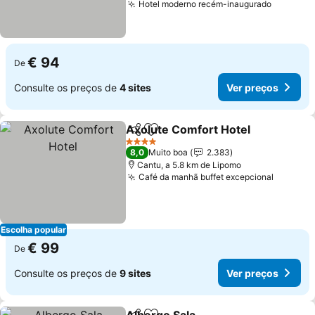
Hotel moderno recém-inaugurado
Ver pre
€ 94
De
Consulte os preços de
4 sites
Ver preços
Axolute Comfort Hotel
Partilhar
Adicionar aos favoritos
Ver
4 Estrelas
8,0
Muito boa
2.383
Cantu, a 5.8 km de Lipomo
Café da manhã buffet excepcional
Ver pre
Escolha popular
€ 99
De
Consulte os preços de
9 sites
Ver preços