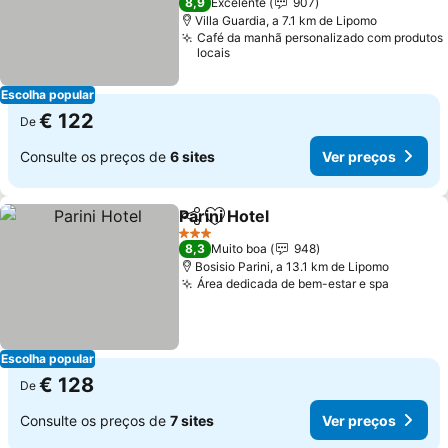
8,9
Excelente
907
Villa Guardia, a 7.1 km de Lipomo
Café da manhã personalizado com produtos
locais
Escolha popular
€ 122
De
Consulte os preços de
6 sites
Ver preços
Parini Hotel
Partilhar
Adicionar aos favoritos
Ver preços
3 Estrelas
8,3
Muito boa
948
Bosisio Parini, a 13.1 km de Lipomo
Área dedicada de bem-estar e spa
Ver pre
Escolha popular
€ 128
De
Consulte os preços de
7 sites
Ver preços