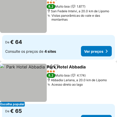
Partilhar
Adicionar aos favoritos
Ver preços
3 Estrelas
8,2
Muito boa
1.877
San Fedele Intelvi, a 20.0 km de Lipomo
Vistas panorâmicas do vale e das
montanhas
€ 64
De
Consulte os preços de
4 sites
Ver preços
Park Hotel Abbadia
Partilhar
Adicionar aos favoritos
Ver pr
3 Estrelas
8,2
Muito boa
4.174
Abbadia Lariana, a 20.0 km de Lipomo
Acesso direto ao lago
Ver preços
Escolha popular
€ 65
De