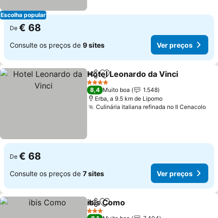
Escolha popular
€ 68
De
Consulte os preços de
9 sites
Ver preços
Hotel Leonardo da Vinci
Partilhar
Adicionar aos favoritos
Ve
4 Estrelas
8,4
Muito boa
1.548
Erba, a 9.5 km de Lipomo
Culinária italiana refinada no Il Cenacolo
Ver
€ 68
De
Consulte os preços de
7 sites
Ver preços
ibis Como
Partilhar
Adicionar aos favoritos
Ver preços
3 Estrelas