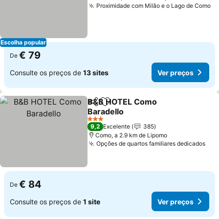
Proximidade com Milão e o Lago de Como
Ve
Escolha popular
€ 79
De
Consulte os preços de
13 sites
Ver preços
B&B HOTEL Como
Partilhar
Adicionar aos favoritos
Baradello
Ver preços
3 Estrelas
9,2
Excelente
385
Como, a 2.9 km de Lipomo
Opções de quartos familiares dedicados
Ver
€ 84
De
Consulte os preços de
1 site
Ver preços