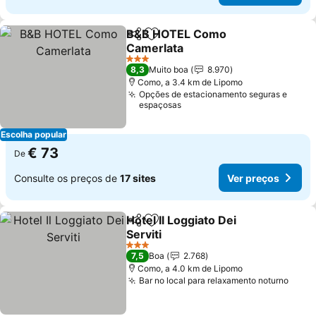
B&B HOTEL Como
Partilhar
Adicionar aos favoritos
Camerlata
Ver preços
3 Estrelas
8,3
Muito boa
8.970
Como, a 3.4 km de Lipomo
Opções de estacionamento seguras e
espaçosas
Escolha popular
€ 73
De
Consulte os preços de
17 sites
Ver preços
Hotel Il Loggiato Dei
Partilhar
Adicionar aos favoritos
Serviti
Ver preços
3 Estrelas
7,5
Boa
2.768
Como, a 4.0 km de Lipomo
Bar no local para relaxamento noturno
Ver 