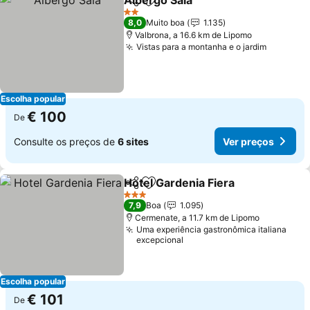
Albergo Sala
Partilhar
Adicionar aos favoritos
Ver preços
2 Estrelas
8,0
Muito boa
1.135
Valbrona, a 16.6 km de Lipomo
Vistas para a montanha e o jardim
Ver pre
Escolha popular
€ 100
De
Consulte os preços de
6 sites
Ver preços
Hotel Gardenia Fiera
Partilhar
Adicionar aos favoritos
Ver p
3 Estrelas
7,9
Boa
1.095
Cermenate, a 11.7 km de Lipomo
Uma experiência gastronômica italiana
excepcional
Escolha popular
€ 101
De