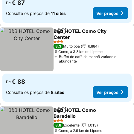
€ 87
De
Consulte os preços de
11 sites
Ver preços
B&B HOTEL Como City
Partilhar
Adicionar aos favoritos
Center
Ver preços
3 Estrelas
8,3
Muito boa
6.884
Como, a 3.8 km de Lipomo
Buffet de café da manhã variado e
abundante
€ 88
De
Consulte os preços de
8 sites
Ver preços
B&B HOTEL Como
Partilhar
Adicionar aos favoritos
Baradello
Ver preços
3 Estrelas
8,8
Excelente
1.013
Como, a 2.9 km de Lipomo