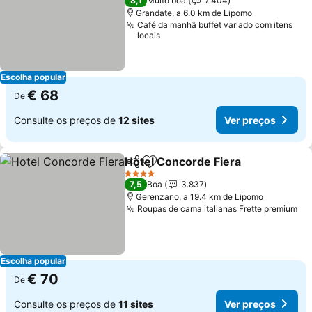
8,1
Muito boa
7.404
Grandate, a 6.0 km de Lipomo
Café da manhã buffet variado com itens
locais
Escolha popular
€ 68
De
Consulte os preços de
12 sites
Ver preços
Hotel Concorde Fiera
Partilhar
Adicionar aos favoritos
Ver 
4 Estrelas
7,5
Boa
3.837
Gerenzano, a 19.4 km de Lipomo
Roupas de cama italianas Frette premium
Ve
Escolha popular
€ 70
De
Consulte os preços de
11 sites
Ver preços