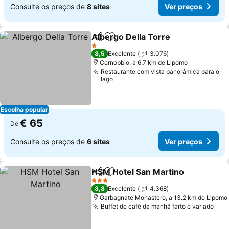
Consulte os preços de
8 sites
Ver preços
Albergo Della Torre
Partilhar
Adicionar aos favoritos
Ver pr
1 Estrelas
8,5
Excelente
3.076
Cernobbio, a 6.7 km de Lipomo
Restaurante com vista panorâmica para o
lago
Escolha popular
€ 65
De
Consulte os preços de
6 sites
Ver preços
HSM Hotel San Martino
Partilhar
Adicionar aos favoritos
Ver
3 Estrelas
8,8
Excelente
4.368
Garbagnate Monastero, a 13.2 km de Lipomo
Buffet de café da manhã farto e variado
Ver