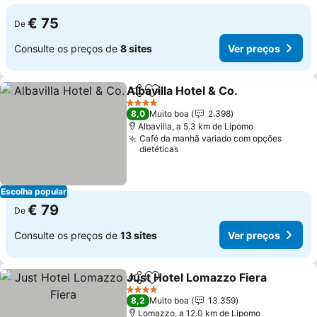
€ 75
De
Consulte os preços de
8 sites
Ver preços
Albavilla Hotel & Co.
Partilhar
Adicionar aos favoritos
Ver p
4 Estrelas
8,0
Muito boa
2.398
Albavilla, a 5.3 km de Lipomo
Café da manhã variado com opções
dietéticas
Escolha popular
€ 79
De
Consulte os preços de
13 sites
Ver preços
Just Hotel Lomazzo Fiera
Partilhar
Adicionar aos favoritos
4 Estrelas
8,2
Muito boa
13.359
Lomazzo, a 12.0 km de Lipomo