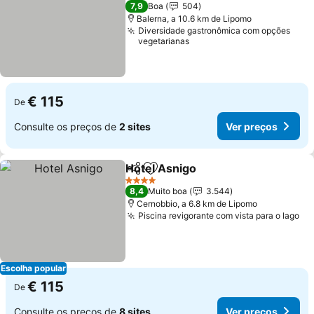
3 Estrelas
7,9
Boa
504
Balerna, a 10.6 km de Lipomo
Diversidade gastronômica com opções
vegetarianas
€ 115
De
Consulte os preços de
2 sites
Ver preços
Hotel Asnigo
Partilhar
Adicionar aos favoritos
Ver preços
4 Estrelas
8,4
Muito boa
3.544
Cernobbio, a 6.8 km de Lipomo
Piscina revigorante com vista para o lago
Ve
Escolha popular
€ 115
De
Consulte os preços de
8 sites
Ver preços