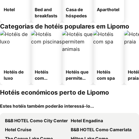
Hotel
Bed and
Casa de
Aparthotel
breakfasts
hóspedes
Categorias de hotéis populares em Lipomo
Hotéis de
Hotéis
Hotéis que
Hotéis
Hotéi
luxo
com
permitem
com spa
praia
piscinas
animais
Hotéis económicos perto de Lipomo
Estes hotéis também poderão interessá-lo...
B&B HOTEL Como City Center
Hotel Engadina
Hotel Cruise
B&B HOTEL Como Camerlata
The Convo Lake Como
Hilton Lake Como