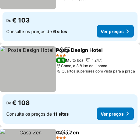
€ 103
De
Consulte os preços de
6 sites
Ver preços
Posta Design Hotel
Partilhar
Adicionar aos favoritos
Ver pr
3 Estrelas
8,4
Muito boa
1.247
Como, a 3.8 km de Lipomo
Quartos superiores com vista para a praça
Ve
€ 108
De
Consulte os preços de
11 sites
Ver preços
Casa Zen
Partilhar
Adicionar aos favoritos
Ver preços