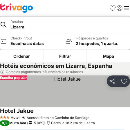
Favoritos
Iniciar
Me
Destino
Lizarra
Check-in/out
Hóspedes e quartos
Escolha as datas
2 hóspedes, 1 quarto.
Ordenar
Filtrar
Mapa
Hotéis económicos em Lizarra, Espanha
Como os pagamentos influenciam os resultados
Escolha popular
Partilhar
Ad
Hotel Jakue
Hotel
Acesso direto ao Caminho de Santiago
3 Estrelas
8,2
Muito boa
5.069
Gares, a 18.2 km de Lizarra