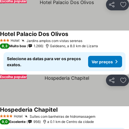
Escolha popular
Partilhar
Ad
Hotel Palacio Dos Olivos
Hotel
Jardins amplos com vistas serenas
3 Estrelas
8,3
Muito boa
1.266
Galdeano, a 8.0 km de Lizarra
Selecione as datas para ver os preços
Ver preços
exatos.
Escolha popular
Partilhar
Ad
Hospederia Chapitel
Hotel
Suítes com banheiras de hidromassagem
4 Estrelas
9,0
Excelente
956
a 0.1 km de Centro da cidade