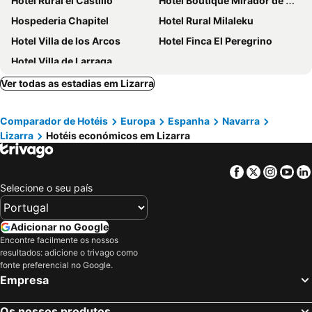
Hotel Rural el Castillo
Hotel Boutique Mirador de Deyo
Hospederia Chapitel
Hotel Rural Milaleku
Hotel Villa de los Arcos
Hotel Finca El Peregrino
Hotel Villa de Larraga
Ver todas as estadias em Lizarra
Comparador de Hotéis
Europa
Espanha
Navarra
Lizarra
Hotéis económicos em Lizarra
Facebook
Twitter
Insta
Yo
Selecione o seu país
Adicionar no Google
Encontre facilmente os nossos
resultados: adicione o trivago como
fonte preferencial no Google.
Empresa
Os nossos produtos