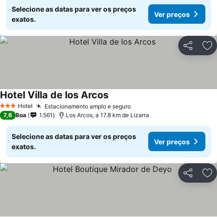
Selecione as datas para ver os preços
Ver preços
exatos.
Partilhar
Ad
Hotel Villa de los Arcos
Hotel
Estacionamento amplo e seguro
3 Estrelas
7,6
Boa
1.561
Los Arcos, a 17.8 km de Lizarra
Selecione as datas para ver os preços
Ver preços
exatos.
Partilhar
Ad