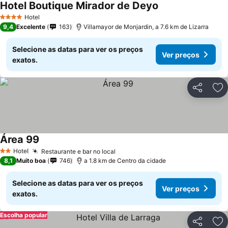
Hotel Boutique Mirador de Deyo
Hotel
4 Estrelas
9,4
Excelente
163
Villamayor de Monjardin, a 7.6 km de Lizarra
Selecione as datas para ver os preços
Ver preços
exatos.
Partilhar
Ad
Área 99
Hotel
Restaurante e bar no local
2 Estrelas
8,1
Muito boa
746
a 1.8 km de Centro da cidade
Selecione as datas para ver os preços
Ver preços
exatos.
Escolha popular
Partilhar
Ad