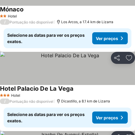
Mónaco
Hotel
2 Estrelas
/
Los Arcos, a 17.4 km de Lizarra
Pontuação não disponível
Selecione as datas para ver os preços
Ver preços
exatos.
Partilhar
Ad
Hotel Palacio De La Vega
Hotel
3 Estrelas
/
Dicastillo, a 8.1 km de Lizarra
Pontuação não disponível
Selecione as datas para ver os preços
Ver preços
exatos.