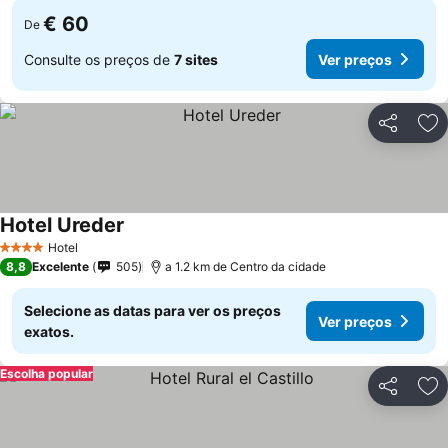
€ 60
De
Consulte os preços de
7 sites
Ver preços
Partilhar
Ad
Hotel Ureder
Hotel
4 Estrelas
8,8
Excelente
505
a 1.2 km de Centro da cidade
Selecione as datas para ver os preços
Ver preços
exatos.
Escolha popular
Partilhar
Ad