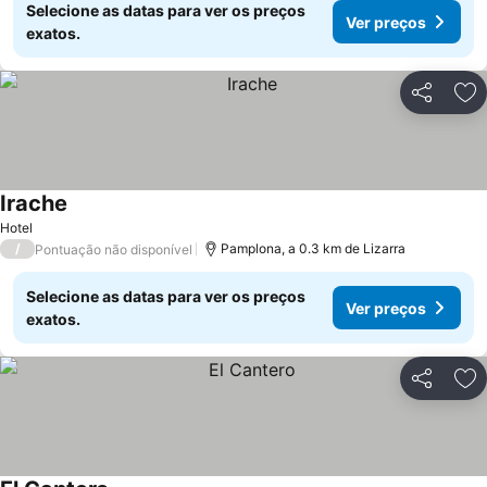
Selecione as datas para ver os preços
Ver preços
exatos.
Partilhar
Ad
Irache
Hotel
/
Pamplona, a 0.3 km de Lizarra
Pontuação não disponível
Selecione as datas para ver os preços
Ver preços
exatos.
Partilhar
Ad