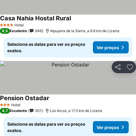
Casa Nahia Hostal Rural
Hotel
4 Estrelas
9,5
Excelente
646
Alpujarra de la Sierra, a 6.6 km de Lizarra
Selecione as datas para ver os preços
Ver preços
exatos.
Partilhar
Ad
Pension Ostadar
Hotel
3 Estrelas
8,7
Excelente
501
Los Arcos, a 17.5 km de Lizarra
Selecione as datas para ver os preços
Ver preços
exatos.