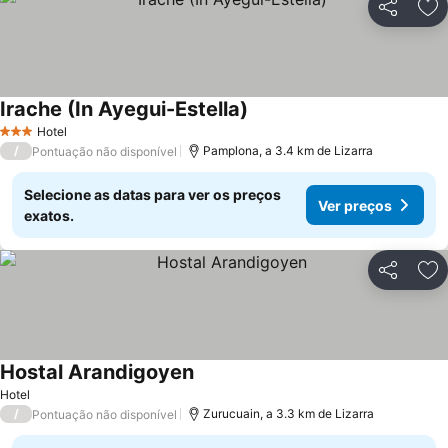
Partilhar
Ad
Irache (In Ayegui-Estella)
Hotel
3 Estrelas
/
Pamplona, a 3.4 km de Lizarra
Pontuação não disponível
Selecione as datas para ver os preços
Ver preços
exatos.
Partilhar
Ad
Hostal Arandigoyen
Hotel
/
Zurucuain, a 3.3 km de Lizarra
Pontuação não disponível