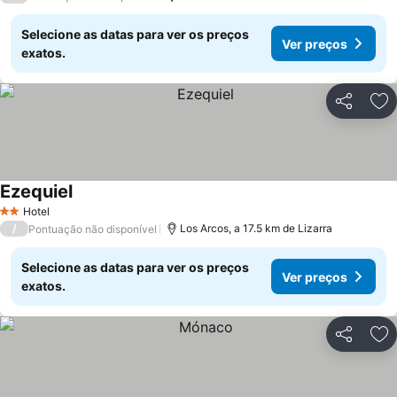
Selecione as datas para ver os preços
Ver preços
exatos.
Partilhar
Ad
Ezequiel
Hotel
2 Estrelas
/
Los Arcos, a 17.5 km de Lizarra
Pontuação não disponível
Selecione as datas para ver os preços
Ver preços
exatos.
Partilhar
Ad