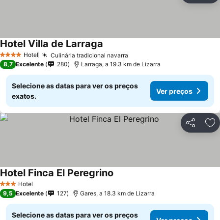
Hotel Villa de Larraga
Hotel
Culinária tradicional navarra
4 Estrelas
8,7
Excelente
280
Larraga, a 19.3 km de Lizarra
Selecione as datas para ver os preços
Ver preços
exatos.
Partilhar
Ad
Hotel Finca El Peregrino
Hotel
3 Estrelas
9,5
Excelente
127
Gares, a 18.3 km de Lizarra
Selecione as datas para ver os preços