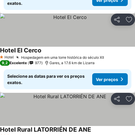
Ver preços
exatos.
Partilhar
Ad
Hotel El Cerco
Hotel
Hospedagem em uma torre histórica do século XII
1 Estrelas
9,2
Excelente
977
Gares, a 17.6 km de Lizarra
Selecione as datas para ver os preços
Ver preços
exatos.
Partilhar
Ad
Hotel Rural LATORRIÉN DE ANE