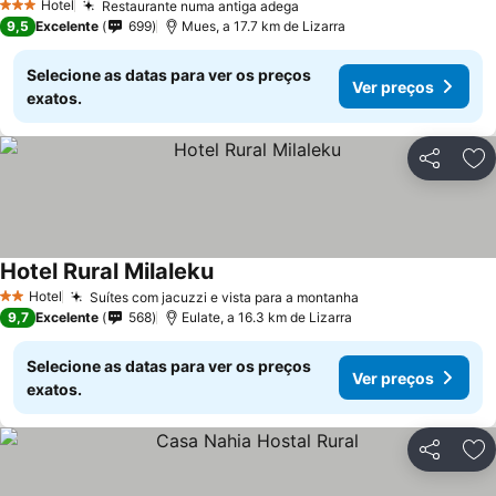
Hotel
Restaurante numa antiga adega
3 Estrelas
9,5
Excelente
699
Mues, a 17.7 km de Lizarra
Selecione as datas para ver os preços
Ver preços
exatos.
Partilhar
Ad
Hotel Rural Milaleku
Hotel
Suítes com jacuzzi e vista para a montanha
2 Estrelas
9,7
Excelente
568
Eulate, a 16.3 km de Lizarra
Selecione as datas para ver os preços
Ver preços
exatos.
Partilhar
Ad