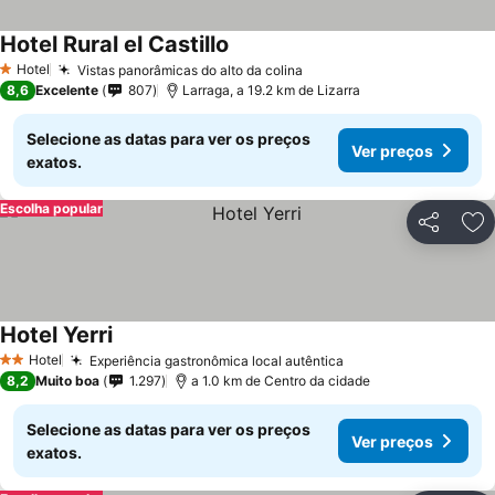
Hotel Rural el Castillo
Hotel
Vistas panorâmicas do alto da colina
1 Estrelas
8,6
Excelente
807
Larraga, a 19.2 km de Lizarra
Selecione as datas para ver os preços
Ver preços
exatos.
Escolha popular
Partilhar
Ad
Hotel Yerri
Hotel
Experiência gastronômica local autêntica
2 Estrelas
8,2
Muito boa
1.297
a 1.0 km de Centro da cidade
Selecione as datas para ver os preços
Ver preços
exatos.