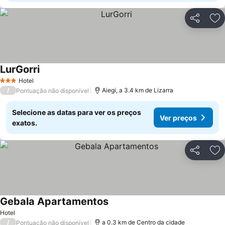
Partilhar
Ad
LurGorri
Hotel
3 Estrelas
/
Aiegi, a 3.4 km de Lizarra
Pontuação não disponível
Selecione as datas para ver os preços
Ver preços
exatos.
Partilhar
Ad
Gebala Apartamentos
Hotel
/
a 0.3 km de Centro da cidade
Pontuação não disponível