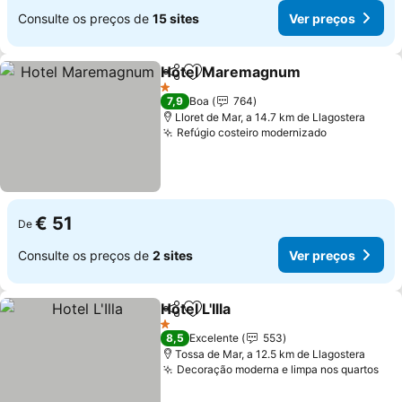
Consulte os preços de
15 sites
Ver preços
Hotel Maremagnum
Partilhar
Adicionar aos favoritos
Ver pr
1 Estrelas
7,9
Boa
764
Lloret de Mar, a 14.7 km de Llagostera
Refúgio costeiro modernizado
Ver preços
€ 51
De
Consulte os preços de
2 sites
Ver preços
Hotel L'Illa
Partilhar
Adicionar aos favoritos
Ver preços
1 Estrelas
8,5
Excelente
553
Tossa de Mar, a 12.5 km de Llagostera
Decoração moderna e limpa nos quartos
Ver