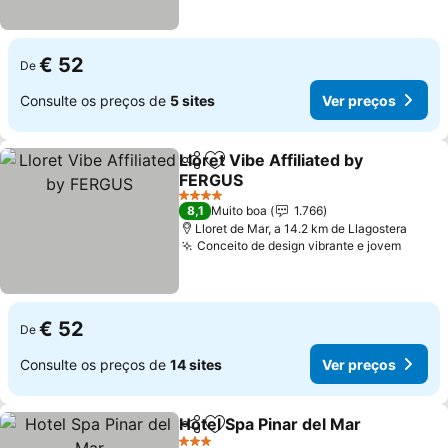
€ 52
De
Consulte os preços de
5 sites
Ver preços
Lloret Vibe Affiliated by
Partilhar
Adicionar aos favoritos
FERGUS
Ver preços
4 Estrelas
8,1
Muito boa
1.766
Lloret de Mar, a 14.2 km de Llagostera
Conceito de design vibrante e jovem
Ver p
€ 52
De
Consulte os preços de
14 sites
Ver preços
Hotel Spa Pinar del Mar
Partilhar
Adicionar aos favoritos
Ve