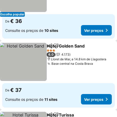
Escolha popular
€ 36
De
Consulte os preços de
10 sites
Ver preços
Hotel Golden Sand
Partilhar
Adicionar aos favoritos
Ver pre
3 Estrelas
6,0
4.173
Lloret de Mar, a 14.8 km de Llagostera
Base central na Costa Brava
Ver preços
€ 37
De
Consulte os preços de
11 sites
Ver preços
Hotel Turissa