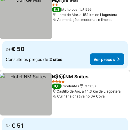
Moli de Mar
Partilhar
Adicionar aos favoritos
Ver preços
2 Estrelas
8,3
Muito boa
996
Lloret de Mar, a 15.1 km de Llagostera
Acomodações modernas e limpas
Ver pre
€ 50
De
Consulte os preços de
2 sites
Ver preços
Hotel NM Suites
Partilhar
Adicionar aos favoritos
Ver preço
4 Estrelas
8,6
Excelente
3.563
Castillo de Aro, a 14.3 km de Llagostera
Culinária criativa no SA Cova
Ver preços
€ 51
De