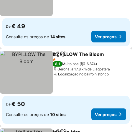
€ 49
De
Consulte os preços de
14 sites
Ver preços
BYPILLOW The Bloom
Partilhar
Adicionar aos favoritos
Ver
1 Estrelas
8,1
Muito boa
6.874
Gerona, a 17.8 km de Llagostera
Localização no bairro histórico
Ver preço
€ 50
De
Consulte os preços de
10 sites
Ver preços