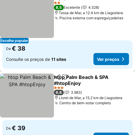
Partilhar
Adicionar aos favoritos
Ver preços
2 Estrelas
8,5
Excelente
4.528
Tossa de Mar, a 12.4 km de Llagostera
Piscina externa com espreguiçadeiras
Ver 
Escolha popular
€ 38
De
Consulte os preços de
11 sites
Ver preços
htop Palm Beach & SPA
Partilhar
Adicionar aos favoritos
#htopEnjoy
Ver preços
3 Estrelas
6,8
3.983
Lloret de Mar, a 15.2 km de Llagostera
Centro de bem-estar completo
Ver preço
€ 39
De