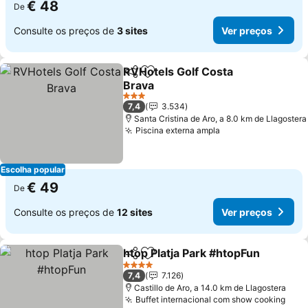
€ 48
De
Consulte os preços de
3 sites
Ver preços
RVHotels Golf Costa
Partilhar
Adicionar aos favoritos
Brava
Ver preços
3 Estrelas
7,4
3.534
Santa Cristina de Aro, a 8.0 km de Llagostera
Piscina externa ampla
Ver preços
Escolha popular
€ 49
De
Consulte os preços de
12 sites
Ver preços
htop Platja Park #htopFun
Partilhar
Adicionar aos favoritos
4 Estrelas
7,4
7.126
Castillo de Aro, a 14.0 km de Llagostera
Buffet internacional com show cooking
Ver 