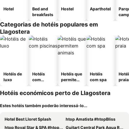
Hotel
Bed and
Hostel
Aparthotel
Parq
breakfasts
camp
Categorias de hotéis populares em
Llagostera
Hotéis de
Hotéis
Hotéis que
Hotéis
Hotéi
luxo
com
permitem
com spa
praia
piscinas
animais
Hotéis económicos perto de Llagostera
Estes hotéis também poderão interessá-lo...
Hotel Best Lloret Splash
htop Amatista #htopBliss
htop Royal Star & SPA #htopFun
Guitart Central Park Aqua Resort