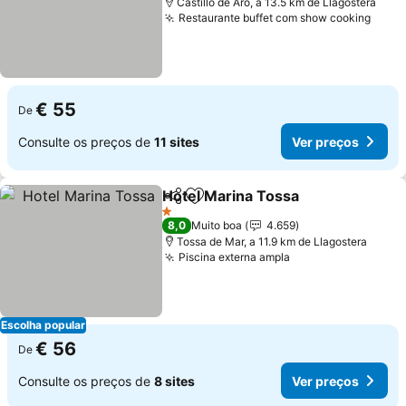
Castillo de Aro, a 13.5 km de Llagostera
Restaurante buffet com show cooking
Ver 
€ 55
De
Consulte os preços de
11 sites
Ver preços
Hotel Marina Tossa
Partilhar
Adicionar aos favoritos
Ver pr
1 Estrelas
8,0
Muito boa
4.659
Tossa de Mar, a 11.9 km de Llagostera
Piscina externa ampla
Ver preços
Escolha popular
€ 56
De
Consulte os preços de
8 sites
Ver preços