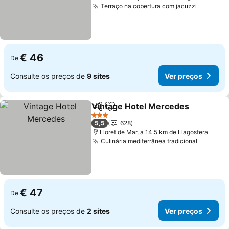
Terraço na cobertura com jacuzzi
Ver pre
€ 46
De
Consulte os preços de
9 sites
Ver preços
Vintage Hotel Mercedes
Partilhar
Adicionar aos favoritos
V
3 Estrelas
5,5
628
Lloret de Mar, a 14.5 km de Llagostera
Culinária mediterrânea tradicional
Ver pre
€ 47
De
Consulte os preços de
2 sites
Ver preços