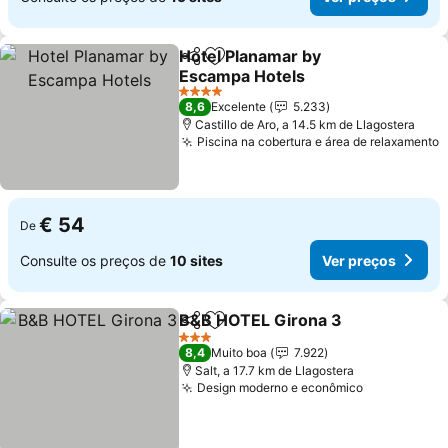
Hotel Planamar by
Partilhar
Adicionar aos favoritos
Escampa Hotels
Ver preços
4 Estrelas
8,6
Excelente
5.233
Castillo de Aro, a 14.5 km de Llagostera
Piscina na cobertura e área de relaxamento
V
€ 54
De
Consulte os preços de
10 sites
Ver preços
B&B HOTEL Girona 3
Partilhar
Adicionar aos favoritos
Ver p
3 Estrelas
8,4
Muito boa
7.922
Salt, a 17.7 km de Llagostera
Design moderno e econômico
Ver preços