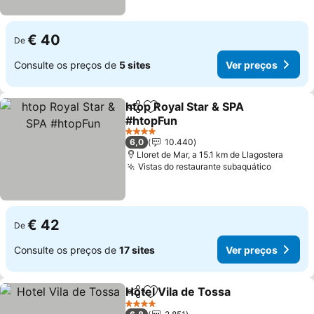
€ 40
De
Consulte os preços de
5 sites
Ver preços
htop Royal Star & SPA
Partilhar
Adicionar aos favoritos
#htopFun
Ver preços
4 Estrelas
6,0
10.440
Lloret de Mar, a 15.1 km de Llagostera
Vistas do restaurante subaquático
Ver pre
€ 42
De
Consulte os preços de
17 sites
Ver preços
Hotel Vila de Tossa
Partilhar
Adicionar aos favoritos
Ver pr
4 Estrelas