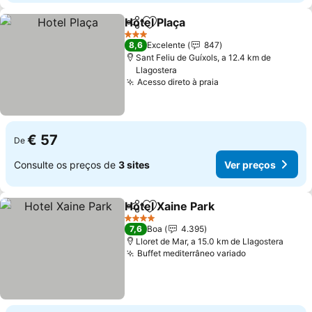
Hotel Plaça
Partilhar
Adicionar aos favoritos
Ver preços
3 Estrelas
8,6
Excelente
847
Sant Feliu de Guíxols, a 12.4 km de
Llagostera
Acesso direto à praia
Ver preços
€ 57
De
Consulte os preços de
3 sites
Ver preços
Hotel Xaine Park
Partilhar
Adicionar aos favoritos
Ver preço
4 Estrelas
7,6
Boa
4.395
Lloret de Mar, a 15.0 km de Llagostera
Buffet mediterrâneo variado
Ver preços