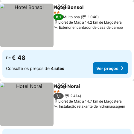
Hotel Bonsol
Partilhar
Adicionar aos favoritos
Ver preços
2 Estrelas
8,1
Muito boa
1.040
Lloret de Mar, a 14.2 km de Llagostera
Exterior encantador de casa de campo
Ver 
€ 48
De
Consulte os preços de
4 sites
Ver preços
Hotel Norai
Partilhar
Adicionar aos favoritos
Ver preços
2 Estrelas
7,1
2.414
Lloret de Mar, a 14.7 km de Llagostera
Instalação relaxante de hidromassagem
Ver