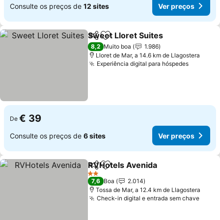
Consulte os preços de
12 sites
Ver preços
Sweet Lloret Suites
Partilhar
Adicionar aos favoritos
Ver pr
8,2
Muito boa
1.986
Lloret de Mar, a 14.6 km de Llagostera
Experiência digital para hóspedes
Ver pre
€ 39
De
Consulte os preços de
6 sites
Ver preços
RVHotels Avenida
Partilhar
Adicionar aos favoritos
Ver pre
2 Estrelas
7,6
Boa
2.014
Tossa de Mar, a 12.4 km de Llagostera
Check-in digital e entrada sem chave
Ver p