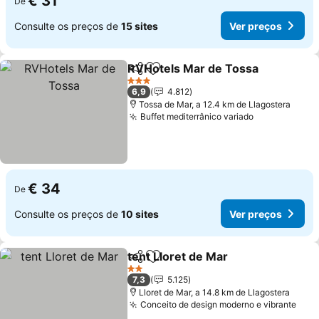
€ 31
De
Consulte os preços de
15 sites
Ver preços
RVHotels Mar de Tossa
Partilhar
Adicionar aos favoritos
Ve
3 Estrelas
6,9
4.812
Tossa de Mar, a 12.4 km de Llagostera
Buffet mediterrânico variado
Ver preços
€ 34
De
Consulte os preços de
10 sites
Ver preços
tent Lloret de Mar
Partilhar
Adicionar aos favoritos
Ver pre
2 Estrelas
7,3
5.125
Lloret de Mar, a 14.8 km de Llagostera
Conceito de design moderno e vibrante
Ver 