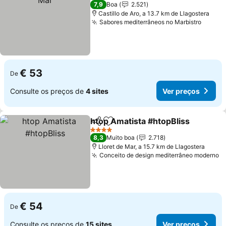
3 Estrelas
7,9
Boa
2.521
Castillo de Aro, a 13.7 km de Llagostera
Sabores mediterrâneos no Marbistro
Ver pr
€ 53
De
Consulte os preços de
4 sites
Ver preços
htop Amatista #htopBliss
Partilhar
Adicionar aos favoritos
V
4 Estrelas
8,3
Muito boa
2.718
Lloret de Mar, a 15.7 km de Llagostera
Conceito de design mediterrâneo moderno
V
€ 54
De
Consulte os preços de
15 sites
Ver preços