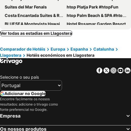
Suites del Mar Fenals
htop Platja Park #htopFun
Costa Encantada Suites & Resort
htop Palm Beach & SPA #htopEnjoy
BLUESEA Montevista Hawai
Hotel Rosamar Garden Resort
Hotel Maria del Mar
AQUA Hotel Bertran Park
Ver todas as estadias em Llagostera
Don Juan Resort
Evenia Olympic Park
Comparador de Hotéis
Europa
Espanha
Catalunha
Hotel Marsol
GHT Oasis Park & Spa
Llagostera
Hotéis económicos em Llagostera
Fenals Garden
Hotel Samba
Hotel htop Caleta Palace
DoubleTree by Hilton Girona
Facebook
Twitter
Insta
Yo
Hotel Surf Mar
Eden Roc
Selecione o seu país
Gran Hotel Flamingo
Don Juan Tossa
Hotel Villa Garbí
BLUESEA Copacabana
Adicionar no Google
Encontre facilmente os nossos
Hotel Victoria
Alegria Plaza Paris
resultados: adicione o trivago como
Meliá Lloret De Mar
Hotel Gran Garbi & AquaSplash
fonte preferencial no Google.
Empresa
Hotel Excelsior
Delamar
Hotel Anabel
Hotel Maremagnum
Os nossos produtos