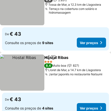
6,8
2.851
Tossa de Mar, a 12.3 km de Llagostera
Terraço na cobertura com solário e
hidromassagem
€ 43
De
Consulte os preços de
9 sites
Ver preços
Hostal Ribas
Partilhar
Adicionar aos favoritos
Ver preços
3 Estrelas
8,4
Muito boa
827
Lloret de Mar, a 14.7 km de Llagostera
Jantar japonês no restaurante Natsumi
Ver 
€ 43
De
Consulte os preços de
4 sites
Ver preços