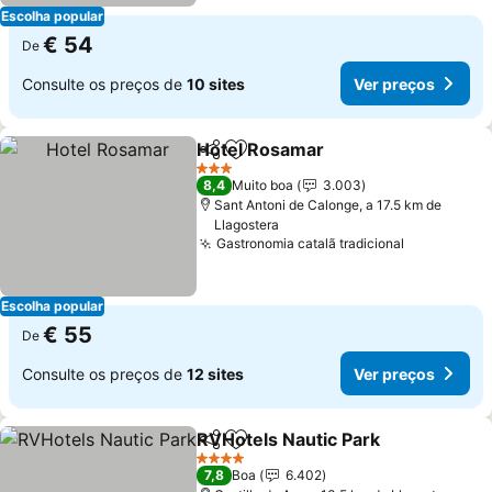
Escolha popular
€ 54
De
Consulte os preços de
10 sites
Ver preços
Hotel Rosamar
Partilhar
Adicionar aos favoritos
Ver preços
3 Estrelas
8,4
Muito boa
3.003
Sant Antoni de Calonge, a 17.5 km de
Llagostera
Gastronomia catalã tradicional
Ver preço
Escolha popular
€ 55
De
Consulte os preços de
12 sites
Ver preços
RVHotels Nautic Park
Partilhar
Adicionar aos favoritos
Ver 
4 Estrelas
7,8
Boa
6.402