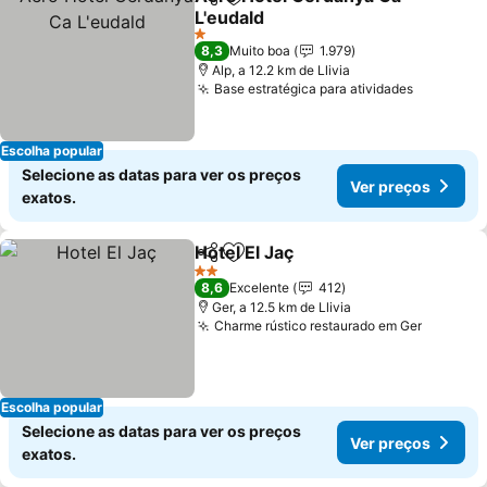
Partilhar
Adicionar aos favoritos
L'eudald
Ver preços
1 Estrelas
8,3
Muito boa
1.979
Alp, a 12.2 km de Llivia
Base estratégica para atividades
Ver preç
Escolha popular
Selecione as datas para ver os preços
Ver preços
exatos.
Hotel El Jaç
Partilhar
Adicionar aos favoritos
Ver preços
2 Estrelas
8,6
Excelente
412
Ger, a 12.5 km de Llivia
Charme rústico restaurado em Ger
Ver pre
Escolha popular
Selecione as datas para ver os preços
Ver preços
exatos.