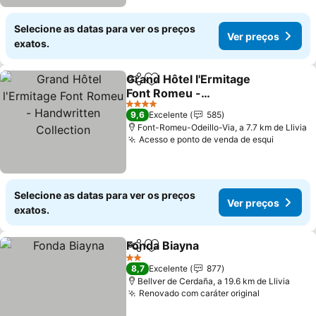
Selecione as datas para ver os preços
Ver preços
exatos.
Grand Hôtel l'Ermitage
Partilhar
Adicionar aos favoritos
Font Romeu -
Handwritten Collection
Ver preços
4 Estrelas
9,6
Excelente
585
Font-Romeu-Odeillo-Via, a 7.7 km de Llivia
Acesso e ponto de venda de esqui
Ver pre
Selecione as datas para ver os preços
Ver preços
exatos.
Fonda Biayna
Partilhar
Adicionar aos favoritos
Ver preços
2 Estrelas
8,7
Excelente
877
Bellver de Cerdaña, a 19.6 km de Llivia
Renovado com caráter original
Ver preço