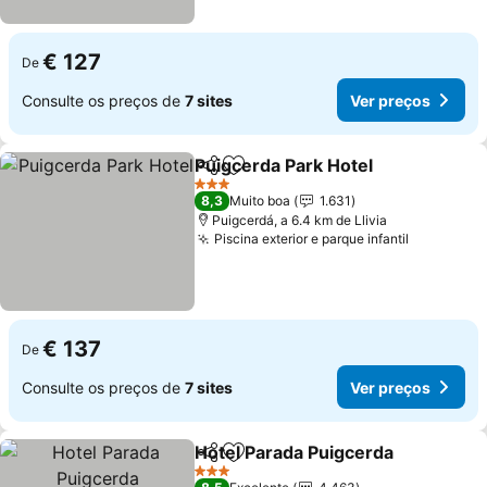
€ 127
De
Consulte os preços de
7 sites
Ver preços
Puigcerda Park Hotel
Partilhar
Adicionar aos favoritos
Ver p
3 Estrelas
8,3
Muito boa
1.631
Puigcerdá, a 6.4 km de Llivia
Piscina exterior e parque infantil
Ver preç
€ 137
De
Consulte os preços de
7 sites
Ver preços
Hotel Parada Puigcerda
Partilhar
Adicionar aos favoritos
Ve
3 Estrelas