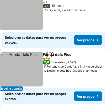
Partilhar
Adicionar aos favoritos
Ver preços
2 Estrelas
7,1
1.058
Puigcerdá, a 4.7 km de Llivia
Selecione as datas para ver os preços
Ver preços
exatos.
Fonda dels Pics
Partilhar
Adicionar aos favoritos
Ver preços
3 Estrelas
9,0
Excelente
597
Fontanals de Cerdaña, a 11.3 km de Llivia
Design e detalhes rústicos charmosos
Ver 
Escolha popular
Selecione as datas para ver os preços
Ver preços
exatos.