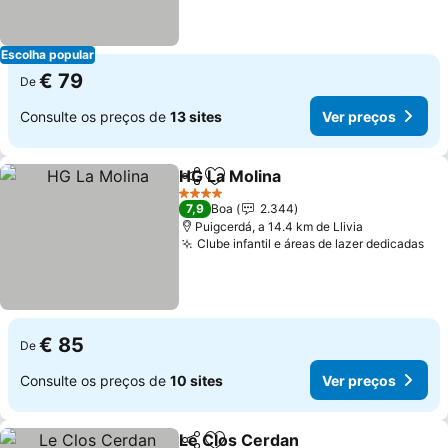
Escolha popular
€ 79
De
Consulte os preços de
13 sites
Ver preços
HG La Molina
Partilhar
Adicionar aos favoritos
Ver preços
4 Estrelas
7,9
Boa
2.344
Puigcerdá, a 14.4 km de Llivia
Clube infantil e áreas de lazer dedicadas
Ver
€ 85
De
Consulte os preços de
10 sites
Ver preços
Le Clos Cerdan