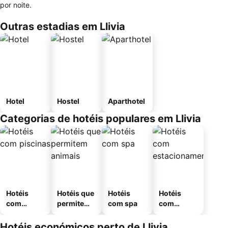
por noite.
Outras estadias em Llivia
Hotel
Hostel
Aparthotel
Categorias de hotéis populares em Llivia
Hotéis
Hotéis que
Hotéis
Hotéis
com
permitem
com spa
com
piscinas
animais
estaciona
mento
Hotéis económicos perto de Llivia