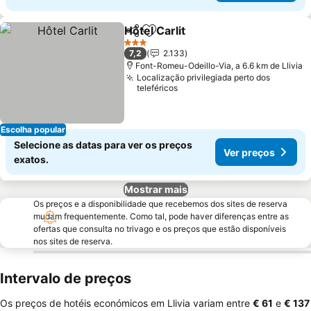
Hôtel Carlit
Partilhar
Adicionar aos favoritos
Ver preços
3 Estrelas
7,2
2.133
Font-Romeu-Odeillo-Via, a 6.6 km de Llivia
Localização privilegiada perto dos
teleféricos
Escolha popular
Selecione as datas para ver os preços
Ver preços
exatos.
Mostrar mais
Os preços e a disponibilidade que recebemos dos sites de reserva
mudam frequentemente. Como tal, pode haver diferenças entre as
ofertas que consulta no trivago e os preços que estão disponíveis
nos sites de reserva.
Intervalo de preços
Os preços de hotéis económicos em Llivia variam entre
‎€ 61
e
‎€ 137