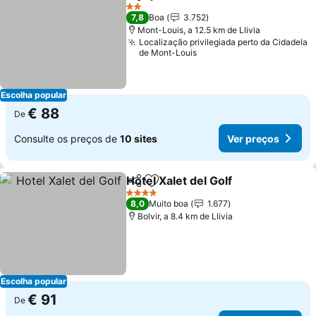
Partilhar
Adicionar aos favoritos
Ver preços
2 Estrelas
7,8
Boa
3.752
Mont-Louis, a 12.5 km de Llivia
Localização privilegiada perto da Cidadela
de Mont-Louis
Escolha popular
€ 88
De
Consulte os preços de
10 sites
Ver preços
Hotel Xalet del Golf
Partilhar
Adicionar aos favoritos
Ver pr
4 Estrelas
8,0
Muito boa
1.677
Bolvir, a 8.4 km de Llivia
Escolha popular
€ 91
De