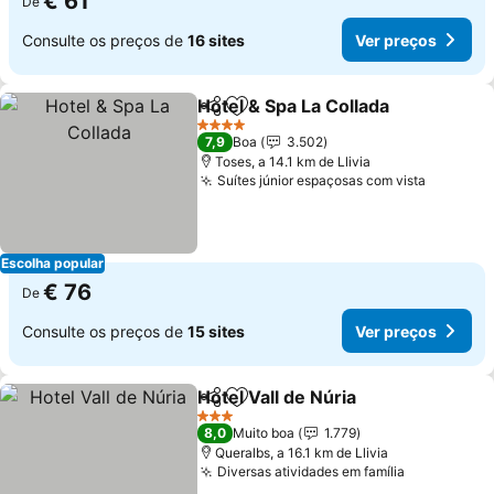
€ 61
De
Consulte os preços de
16 sites
Ver preços
Hotel & Spa La Collada
Partilhar
Adicionar aos favoritos
Ver
4 Estrelas
7,9
Boa
3.502
Toses, a 14.1 km de Llivia
Suítes júnior espaçosas com vista
Ver pre
Escolha popular
€ 76
De
Consulte os preços de
15 sites
Ver preços
Hotel Vall de Núria
Partilhar
Adicionar aos favoritos
Ver pre
3 Estrelas
8,0
Muito boa
1.779
Queralbs, a 16.1 km de Llivia
Diversas atividades em família
Ver preço