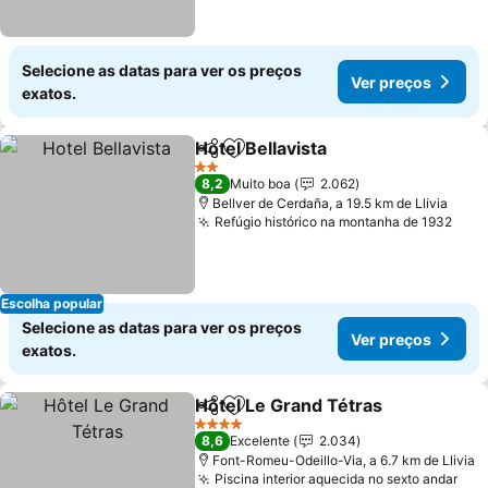
Selecione as datas para ver os preços
Ver preços
exatos.
Hotel Bellavista
Partilhar
Adicionar aos favoritos
Ver preços
2 Estrelas
8,2
Muito boa
2.062
Bellver de Cerdaña, a 19.5 km de Llivia
Refúgio histórico na montanha de 1932
Ver 
Escolha popular
Selecione as datas para ver os preços
Ver preços
exatos.
Hôtel Le Grand Tétras
Partilhar
Adicionar aos favoritos
Ver 
4 Estrelas
8,6
Excelente
2.034
Font-Romeu-Odeillo-Via, a 6.7 km de Llivia
Piscina interior aquecida no sexto andar
Ver