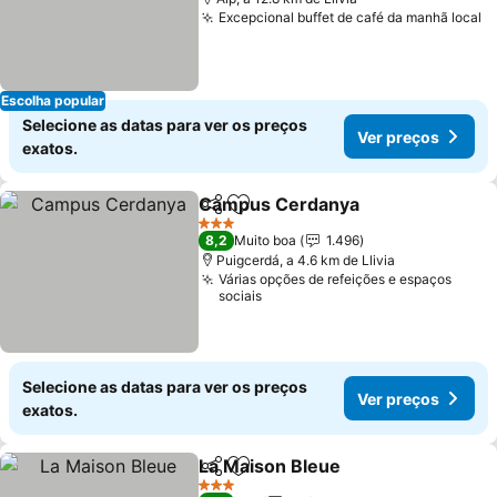
Excepcional buffet de café da manhã local
V
Escolha popular
Selecione as datas para ver os preços
Ver preços
exatos.
Campus Cerdanya
Partilhar
Adicionar aos favoritos
Ver pre
3 Estrelas
8,2
Muito boa
1.496
Puigcerdá, a 4.6 km de Llivia
Várias opções de refeições e espaços
sociais
Selecione as datas para ver os preços
Ver preços
exatos.
La Maison Bleue
Partilhar
Adicionar aos favoritos
Ver preço
3 Estrelas