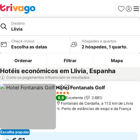
Favoritos
Iniciar
Me
Destino
Llivia
Check-in/out
Hóspedes e quartos
Escolha as datas
2 hóspedes, 1 quarto.
Ordenar
Filtrar
Mapa
Hotéis económicos em Llivia, Espanha
Como os pagamentos influenciam os resultados
Hotel Fontanals Golf
Partilhar
Adicionar aos favoritos
Ver p
4 Estrelas
8,6
Excelente
2.681
Fontanals de Cerdaña, a 11.0 km de Llivia
Perto de estâncias de esqui e da França
Ver
Escolha popular