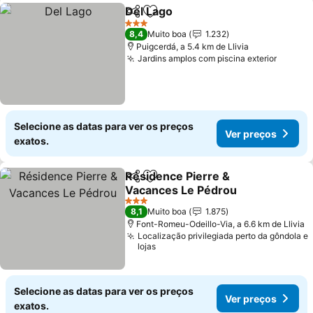
Del Lago
Partilhar
Adicionar aos favoritos
Ver preços
3 Estrelas
8,4
Muito boa
1.232
Puigcerdá, a 5.4 km de Llivia
Jardins amplos com piscina exterior
Ver pr
Selecione as datas para ver os preços
Ver preços
exatos.
Résidence Pierre &
Partilhar
Adicionar aos favoritos
Vacances Le Pédrou
Ver preços
3 Estrelas
8,1
Muito boa
1.875
Font-Romeu-Odeillo-Via, a 6.6 km de Llivia
Localização privilegiada perto da gôndola e
lojas
Selecione as datas para ver os preços
Ver preços
exatos.