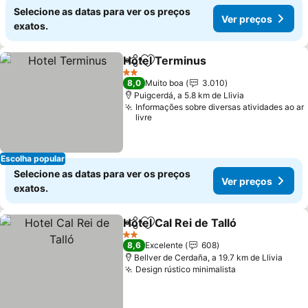
Selecione as datas para ver os preços
Ver preços
exatos.
Hotel Terminus
Partilhar
Adicionar aos favoritos
Ver preços
2 Estrelas
8,0
Muito boa
3.010
Puigcerdá, a 5.8 km de Llivia
Informações sobre diversas atividades ao ar
livre
Escolha popular
Selecione as datas para ver os preços
Ver preços
exatos.
Hotel Cal Rei de Talló
Partilhar
Adicionar aos favoritos
Ver 
2 Estrelas
8,6
Excelente
608
Bellver de Cerdaña, a 19.7 km de Llivia
Design rústico minimalista
Ver preços