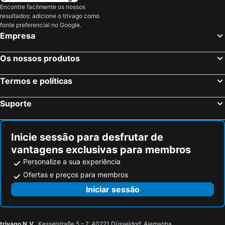
Encontre facilmente os nossos
Logis Hotel Restaurant Planes
Hotel Terminus
resultados: adicione o trivago como
Romarin
Hôtel Le Grand Tétras
fonte preferencial no Google.
Empresa
L'Auberge Catalane
Grand Hôtel l'Ermitage Font Romeu - Handwritten Collection
Aero Hotel Cerdanya Ca L'eudald
Alp Hotel Masella
Os nossos produtos
Hôtel Yaka
Hotel Vall de Núria
Termos e políticas
Hotel La Belle Aude
Cal Simunot
Hotel Bon Repos
Hotel Bellavista
Suporte
Inicie sessão para desfrutar de
vantagens exclusivas para membros
Personalize a sua experiência
Ofertas e preços para membros
Iniciar sessão
trivago N.V.
, Kesselstraße 5 – 7, 40221 Düsseldorf, Alemanha