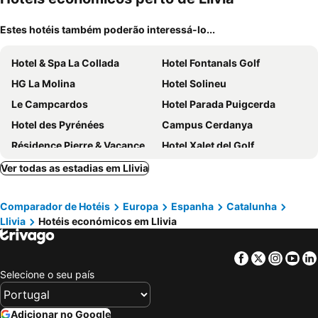
Estes hotéis também poderão interessá-lo...
Hotel & Spa La Collada
Hotel Fontanals Golf
HG La Molina
Hotel Solineu
Le Campcardos
Hotel Parada Puigcerda
Hotel des Pyrénées
Campus Cerdanya
Résidence Pierre & Vacances Le Pédrou
Hotel Xalet del Golf
Hotel Supermolina
Hotel Villa Paulita
Ver todas as estadias em Llivia
Puigcerda Park Hotel
Résidence Nemea Les Chalets du Belvédère
Comparador de Hotéis
Europa
Espanha
Catalunha
L'Orée du Bois
Fonda dels Pics
Llivia
Hotéis económicos em Llivia
Le Clos Cerdan
Hotel Adsera
Abrigall Hostel Masella
Hotel Amoretes
Facebook
Twitter
Insta
Yo
Apartamentos Solineu
Hotel Can Borrell
Selecione o seu país
Hotel Esquirol
Hotel Celisol Cerdagne
Hotel Martinez
Hotel del Prado
Adicionar no Google