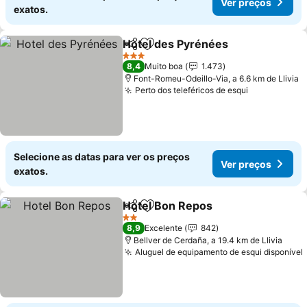
Ver preços
exatos.
Hotel des Pyrénées
Partilhar
Adicionar aos favoritos
Ver pr
3 Estrelas
8,4
Muito boa
1.473
Font-Romeu-Odeillo-Via, a 6.6 km de Llivia
Perto dos teleféricos de esqui
Ver preços
Selecione as datas para ver os preços
Ver preços
exatos.
Hotel Bon Repos
Partilhar
Adicionar aos favoritos
Ver preço
2 Estrelas
8,9
Excelente
842
Bellver de Cerdaña, a 19.4 km de Llivia
Aluguel de equipamento de esqui disponível