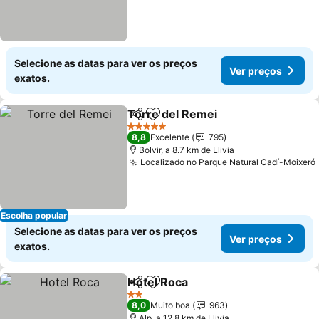
Selecione as datas para ver os preços
Ver preços
exatos.
Torre del Remei
Partilhar
Adicionar aos favoritos
Ver preço
5 Estrelas
8,8
Excelente
795
Bolvir, a 8.7 km de Llivia
Localizado no Parque Natural Cadí-Moixeró
Escolha popular
Selecione as datas para ver os preços
Ver preços
exatos.
Hotel Roca
Partilhar
Adicionar aos favoritos
Ver preços
2 Estrelas
8,0
Muito boa
963
Alp, a 12.8 km de Llivia