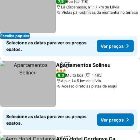
7,9
Boa
116
La Cabanasse, a 11.7 km de Llivia
Vistas panorâmicas da montanha no terraço
Escolha popular
Selecione as datas para ver os preços
Ver preços
exatos.
Apartamentos Solineu
Partilhar
Adicionar aos favoritos
Ver
3 Estrelas
8,0
Muito boa
1.495
Alp, a 14.5 km de Llivia
Acesso direto às pistas de esqui
Ver preço
Selecione as datas para ver os preços
Ver preços
exatos.
Aero Hotel Cerdanya Ca