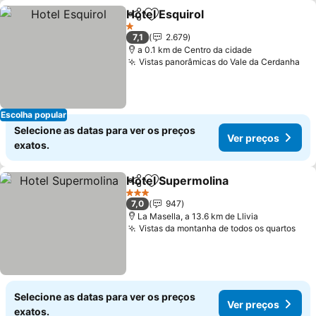
Hotel Esquirol
Partilhar
Adicionar aos favoritos
Ver preços
1 Estrelas
7,1
2.679
a 0.1 km de Centro da cidade
Vistas panorâmicas do Vale da Cerdanha
Ve
Escolha popular
Selecione as datas para ver os preços
Ver preços
exatos.
Hotel Supermolina
Partilhar
Adicionar aos favoritos
Ver pre
3 Estrelas
7,0
947
La Masella, a 13.6 km de Llivia
Vistas da montanha de todos os quartos
Ver
Selecione as datas para ver os preços
Ver preços
exatos.