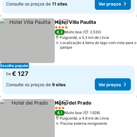
Consulte os preços de
11 sites
Ver preços
Hotel Villa Paulita
Partilhar
Adicionar aos favoritos
Ver preç
4 Estrelas
8,3
Muito boa
2.530
Puigcerdá, a 5.3 km de Llivia
Localização à beira do lago com vista para o
parque
Escolha popular
€ 127
De
Consulte os preços de
9 sites
Ver preços
Hotel del Prado
Partilhar
Adicionar aos favoritos
Ver preços
3 Estrelas
8,1
Muito boa
1.928
Puigcerdá, a 4.8 km de Llivia
Piscina externa revigorante
Ver preços