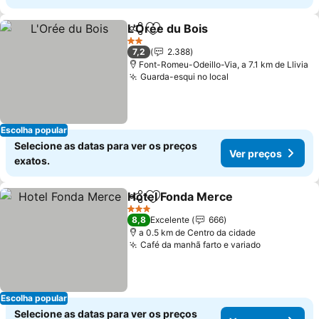
L'Orée du Bois
Partilhar
Adicionar aos favoritos
Ver preços
2 Estrelas
7,2
2.388
Font-Romeu-Odeillo-Via, a 7.1 km de Llivia
Guarda-esqui no local
Ver preços
Escolha popular
Selecione as datas para ver os preços
Ver preços
exatos.
Hotel Fonda Merce
Partilhar
Adicionar aos favoritos
Ver pre
3 Estrelas
8,8
Excelente
666
a 0.5 km de Centro da cidade
Café da manhã farto e variado
Ver preços
Escolha popular
Selecione as datas para ver os preços