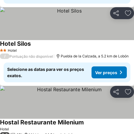
Partilhar
Ad
Hotel Silos
Ver preços
Hotel
2 Estrelas
/
Puebla de la Calzada, a 5.2 km de Lobón
Pontuação não disponível
Selecione as datas para ver os preços
Ver preços
exatos.
Partilhar
Ad
Hostal Restaurante Milenium
Ver preços
Hotel