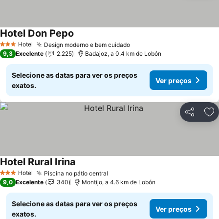
Hotel Don Pepo
Ver preços
Hotel
Design moderno e bem cuidado
Ver preços
3 Estrelas
9,3
Excelente
2.225
Badajoz, a 0.4 km de Lobón
Selecione as datas para ver os preços
Ver preços
exatos.
Partilhar
Ad
Hotel Rural Irina
Ver preços
Hotel
Piscina no pátio central
Ver preços
3 Estrelas
9,0
Excelente
340
Montijo, a 4.6 km de Lobón
Selecione as datas para ver os preços
Ver preços
exatos.