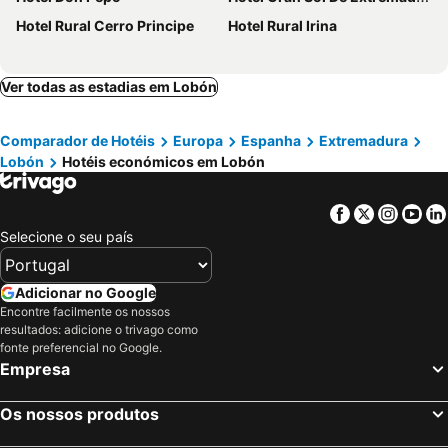
Hotel Rural Cerro Principe
Hotel Rural Irina
Ver todas as estadias em Lobón
Comparador de Hotéis
Europa
Espanha
Extremadura
Lobón
Hotéis económicos em Lobón
Facebook
Twitter
Insta
Yo
Selecione o seu país
Adicionar no Google
Encontre facilmente os nossos
resultados: adicione o trivago como
fonte preferencial no Google.
Empresa
Os nossos produtos