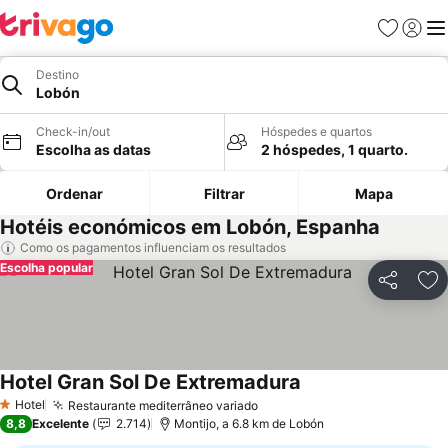
Favoritos
Iniciar
Me
Destino
Lobón
Check-in/out
Hóspedes e quartos
Escolha as datas
2 hóspedes, 1 quarto.
Ordenar
Filtrar
Mapa
Hotéis económicos em Lobón, Espanha
Como os pagamentos influenciam os resultados
Escolha popular
Partilhar
Ad
Hotel Gran Sol De Extremadura
Ver preços
Hotel
Restaurante mediterrâneo variado
Ver preços
1 Estrelas
8,8
Excelente
2.714
Montijo, a 6.8 km de Lobón