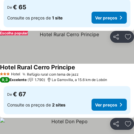
€ 65
De
Consulte os preços de
1 site
Ver preços
Escolha popular
Partilhar
Ad
Hotel Rural Cerro Principe
Ver preços
Hotel
Refúgio rural com tema de jazz
Ver preços
3 Estrelas
9,3
Excelente
1.790
La Garrovilla, a 15.6 km de Lobón
€ 67
De
Consulte os preços de
2 sites
Ver preços
Partilhar
Ad