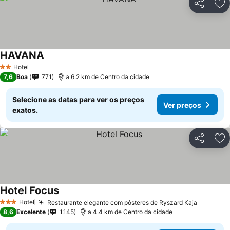
Partilhar
Ad
HAVANA
Ver preços
Hotel
2 Estrelas
7,6
Boa
771
a 6.2 km de Centro da cidade
Selecione as datas para ver os preços
Ver preços
exatos.
Partilhar
Ad
Hotel Focus
Ver preços
Hotel
Restaurante elegante com pôsteres de Ryszard Kaja
Ver pre
3 Estrelas
8,6
Excelente
1.145
a 4.4 km de Centro da cidade