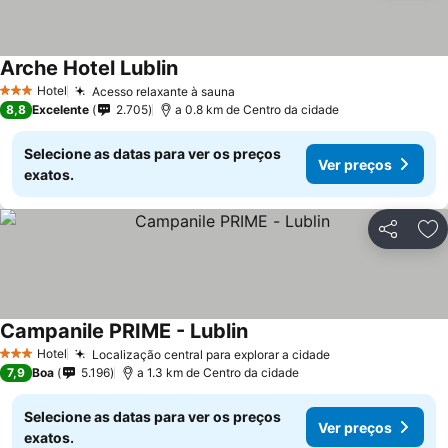
Arche Hotel Lublin
Ver preços
Hotel
Acesso relaxante à sauna
Ver preços
3 Estrelas
8,8
Excelente
2.705
a 0.8 km de Centro da cidade
Selecione as datas para ver os preços
Ver preços
exatos.
Partilhar
Ad
Campanile PRIME - Lublin
Ver preços
Hotel
Localização central para explorar a cidade
Ver preços
3 Estrelas
7,9
Boa
5.196
a 1.3 km de Centro da cidade
Selecione as datas para ver os preços
Ver preços
exatos.