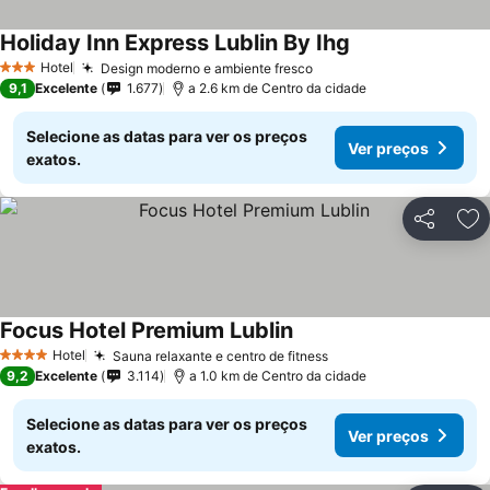
Holiday Inn Express Lublin By Ihg
Ver preços
Hotel
Design moderno e ambiente fresco
Ver preços
3 Estrelas
9,1
Excelente
1.677
a 2.6 km de Centro da cidade
Selecione as datas para ver os preços
Ver preços
exatos.
Partilhar
Ad
Focus Hotel Premium Lublin
Ver preços
Hotel
Sauna relaxante e centro de fitness
Ver preços
4 Estrelas
9,2
Excelente
3.114
a 1.0 km de Centro da cidade
Selecione as datas para ver os preços
Ver preços
exatos.