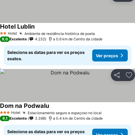
Hotel Lublin
Ver preços
Hotel
Ambiente de residência histórica de poeta
Ver preços
2 Estrelas
9,0
Excelente
4.232
a 0.6 km de Centro da cidade
Selecione as datas para ver os preços
Ver preços
exatos.
Partilhar
Ad
Dom na Podwalu
Ver preços
Hotel
Estacionamento seguro e espaçoso no local
Ver preços
3 Estrelas
9,1
Excelente
3.398
a 0.4 km de Centro da cidade
Selecione as datas para ver os preços
Ver preços