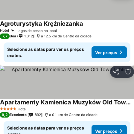
Agroturystyka Krężniczanka
Ver preços
Hotel
Lagos de pesca no local
Ver preços
7,7
Boa
1.312
a 12.5 km de Centro da cidade
Selecione as datas para ver os preços
Ver preços
exatos.
Partilhar
Ad
Apartamenty Kamienica Muzyków Old Town Lublin
Ver preços
Hotel
5 Estrelas
9,2
Excelente
892
a 0.1 km de Centro da cidade
Selecione as datas para ver os preços
Ver preços