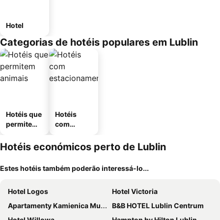
Hotel
Categorias de hotéis populares em Lublin
Hotéis que
Hotéis
permitem
com
animais
estaciona
mento
Hotéis económicos perto de Lublin
Estes hotéis também poderão interessá-lo...
Hotel Logos
Hotel Victoria
Apartamenty Kamienica Muzyków Old Town Lublin
B&B HOTEL Lublin Centrum
Hotel Willowa
Hampton by Hilton Lublin