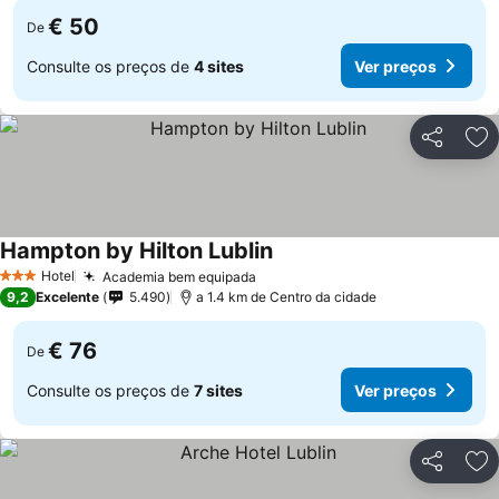
€ 50
De
Consulte os preços de
4 sites
Ver preços
Partilhar
Ad
Hampton by Hilton Lublin
Ver preços
Hotel
Academia bem equipada
Ver preços
3 Estrelas
9,2
Excelente
5.490
a 1.4 km de Centro da cidade
€ 76
De
Consulte os preços de
7 sites
Ver preços
Partilhar
Ad