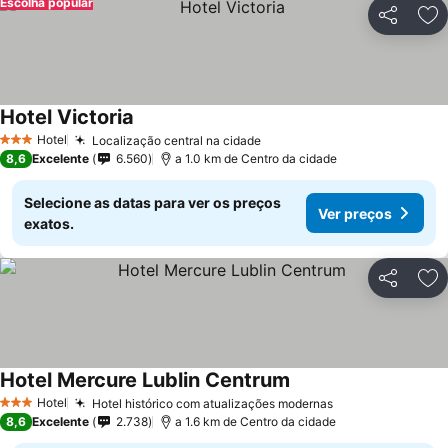
Escolha popular
Partilhar
Ad
Hotel Victoria
Ver preços
Hotel
Localização central na cidade
Ver preços
3 Estrelas
8,6
Excelente
6.560
a 1.0 km de Centro da cidade
Selecione as datas para ver os preços
Ver preços
exatos.
Partilhar
Ad
Hotel Mercure Lublin Centrum
Ver preços
Hotel
Hotel histórico com atualizações modernas
Ver preços
3 Estrelas
8,6
Excelente
2.738
a 1.6 km de Centro da cidade