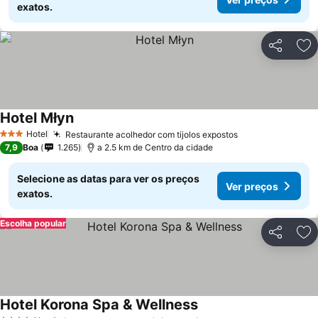
exatos.
Partilhar
Ad
Hotel Młyn
Ver preços
Hotel
Restaurante acolhedor com tijolos expostos
Ver preços
3 Estrelas
7,9
Boa
1.265
a 2.5 km de Centro da cidade
Selecione as datas para ver os preços
Ver preços
exatos.
Escolha popular
Partilhar
Ad
Hotel Korona Spa & Wellness
Ver preços