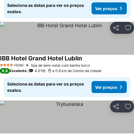
Selecione as datas para ver os preços
Ver preços
exatos.
Partilhar
Ad
IBB Hotel Grand Hotel Lublin
Ver preços
Hotel
Spa de bem-estar com banho turco
Ver preços
4 Estrelas
8,8
Excelente
4.019
a 0.8 km de Centro da cidade
Selecione as datas para ver os preços
Ver preços
exatos.
Partilhar
Ad