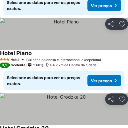
Selecione as datas para ver os preços
Ver preços
exatos.
Partilhar
Ad
Hotel Piano
Ver preços
Hotel
Culinária polonesa e internacional excepcional
Ver preços
3 Estrelas
9,2
Excelente
2.601
a 4.2 km de Centro da cidade
Selecione as datas para ver os preços
Ver preços
exatos.
Partilhar
Ad