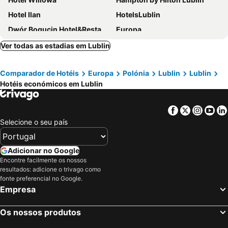
Hotel Ilan
HotelsLublin
Dwór Bogucin Hotel&Restauracja
Europa
Hotel Kaprys
Ver todas as estadias em Lublin
Comparador de Hotéis
Europa
Polónia
Lublin
Lublin
Hotéis económicos em Lublin
Facebook
Twitter
Insta
Yo
Selecione o seu país
Adicionar no Google
Encontre facilmente os nossos
resultados: adicione o trivago como
fonte preferencial no Google.
Empresa
Os nossos produtos