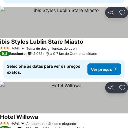
Partilhar
Ad
ibis Styles Lublin Stare Miasto
Ver preços
Hotel
Tema de design lendas de Lublin
Ver preços
3 Estrelas
9,3
Excelente
4.065
a 0.7 km de Centro da cidade
Selecione as datas para ver os preços
Ver preços
exatos.
Partilhar
Ad
Hotel Willowa
Ver preços
Hotel
Ambiente romântico e elegante
Ver preços
3 Estrelas