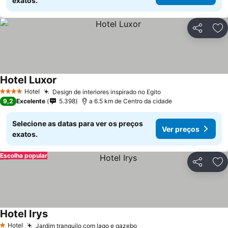
exatos.
Partilhar
Ad
Hotel Luxor
Ver preços
Hotel
Design de interiores inspirado no Egito
Ver preços
4 Estrelas
9,2
Excelente
5.398
a 6.5 km de Centro da cidade
Selecione as datas para ver os preços
Ver preços
exatos.
Escolha popular
Partilhar
Ad
Hotel Irys
Ver preços
Hotel
Jardim tranquilo com lago e gazebo
Ver preços