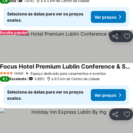
7,9
Boa
1.974
a 4.5 km de Centro da cidade
Selecione as datas para ver os preços
Ver preços
exatos.
Escolha popular
Partilhar
Ad
Focus Hotel Premium Lublin Conference & SPA
Ver preços
Hotel
Espaço dedicado para casamentos e eventos
Ver preços
4 Estrelas
9,1
Excelente
5.891
a 9.5 km de Centro da cidade
Selecione as datas para ver os preços
Ver preços
exatos.
Partilhar
Ad