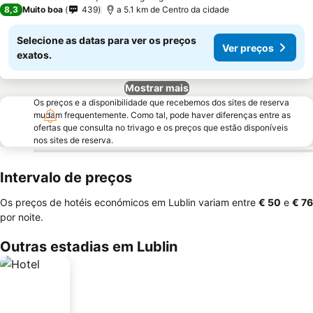
1 Estrelas
8,3
Muito boa
439
a 5.1 km de Centro da cidade
Selecione as datas para ver os preços
Ver preços
exatos.
Mostrar mais
Os preços e a disponibilidade que recebemos dos sites de reserva
mudam frequentemente. Como tal, pode haver diferenças entre as
ofertas que consulta no trivago e os preços que estão disponíveis
nos sites de reserva.
Intervalo de preços
Os preços de hotéis económicos em Lublin variam entre
‎€ 50
e
‎€ 76
por noite.
Outras estadias em Lublin