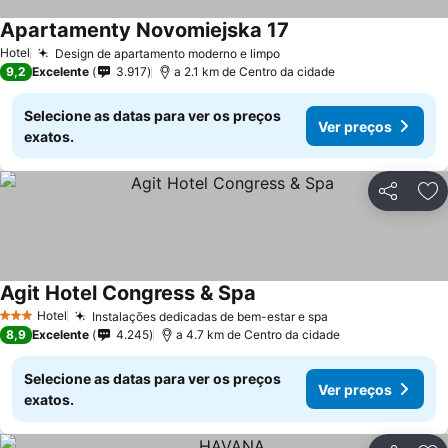
Apartamenty Novomiejska 17
Ver preços
Hotel
Design de apartamento moderno e limpo
Ver preços
9,2
Excelente
3.917
a 2.1 km de Centro da cidade
Selecione as datas para ver os preços
Ver preços
exatos.
Partilhar
Ad
Agit Hotel Congress & Spa
Ver preços
Hotel
Instalações dedicadas de bem-estar e spa
Ver preços
3 Estrelas
8,9
Excelente
4.245
a 4.7 km de Centro da cidade
Selecione as datas para ver os preços
Ver preços
exatos.