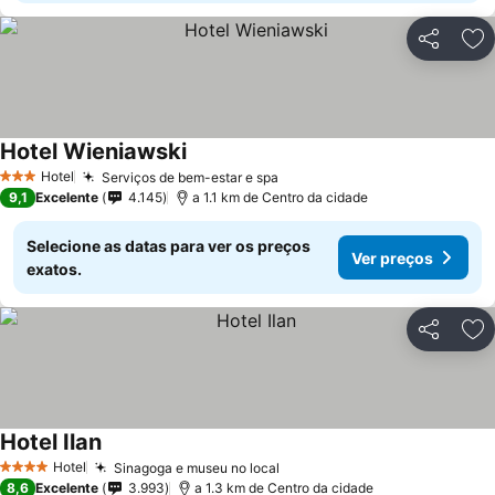
Partilhar
Ad
Hotel Wieniawski
Ver preços
Hotel
Serviços de bem-estar e spa
Ver preços
3 Estrelas
9,1
Excelente
4.145
a 1.1 km de Centro da cidade
Selecione as datas para ver os preços
Ver preços
exatos.
Partilhar
Ad
Hotel Ilan
Ver preços
Hotel
Sinagoga e museu no local
Ver preços
4 Estrelas
8,6
Excelente
3.993
a 1.3 km de Centro da cidade