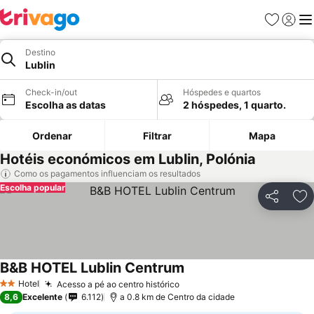
Favoritos
Iniciar
Me
Destino
Lublin
Check-in/out
Hóspedes e quartos
Escolha as datas
2 hóspedes, 1 quarto.
Ordenar
Filtrar
Mapa
Hotéis económicos em Lublin, Polónia
Como os pagamentos influenciam os resultados
Escolha popular
Partilhar
Ad
B&B HOTEL Lublin Centrum
Ver preços
Hotel
Acesso a pé ao centro histórico
Ver preços
2 Estrelas
8,6
Excelente
6.112
a 0.8 km de Centro da cidade