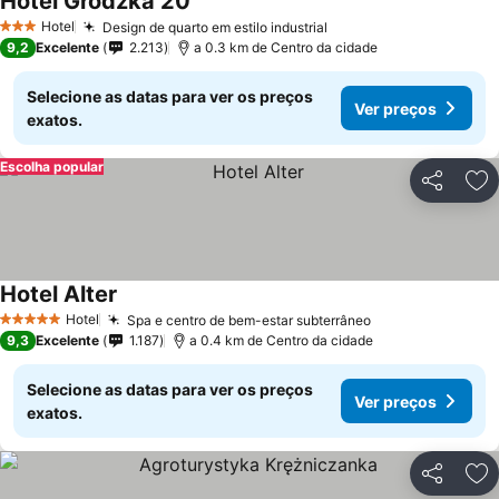
Hotel Grodzka 20
Ver preços
Hotel
Design de quarto em estilo industrial
Ver preços
3 Estrelas
9,2
Excelente
2.213
a 0.3 km de Centro da cidade
Selecione as datas para ver os preços
Ver preços
exatos.
Escolha popular
Partilhar
Ad
Hotel Alter
Ver preços
Hotel
Spa e centro de bem-estar subterrâneo
Ver preços
5 Estrelas
9,3
Excelente
1.187
a 0.4 km de Centro da cidade
Selecione as datas para ver os preços
Ver preços
exatos.
Partilhar
Ad