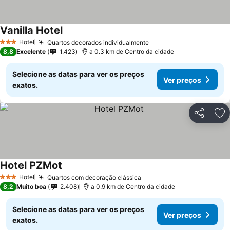
Vanilla Hotel
Ver preços
Hotel
Quartos decorados individualmente
Ver preços
3 Estrelas
8,8
Excelente
1.423
a 0.3 km de Centro da cidade
Selecione as datas para ver os preços
Ver preços
exatos.
Partilhar
Ad
Hotel PZMot
Ver preços
Hotel
Quartos com decoração clássica
Ver preços
3 Estrelas
8,2
Muito boa
2.408
a 0.9 km de Centro da cidade
Selecione as datas para ver os preços
Ver preços
exatos.