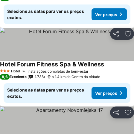
Selecione as datas para ver os preços
Ver preços
exatos.
Partilhar
Ad
Hotel Forum Fitness Spa & Wellness
Ver preços
Hotel
Instalações completas de bem-estar
Ver preços
3 Estrelas
8,6
Excelente
1.738
a 1.4 km de Centro da cidade
Selecione as datas para ver os preços
Ver preços
exatos.
Partilhar
Ad