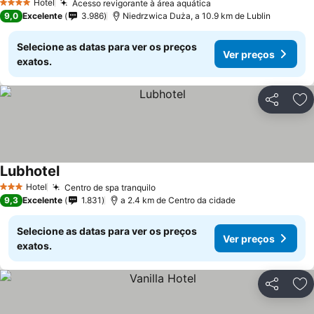
Hotel
Acesso revigorante à área aquática
Ver preços
4 Estrelas
9,0
Excelente
3.986
Niedrzwica Duża, a 10.9 km de Lublin
Selecione as datas para ver os preços
Ver preços
exatos.
Partilhar
Ad
Lubhotel
Ver preços
Hotel
Centro de spa tranquilo
Ver preços
3 Estrelas
9,3
Excelente
1.831
a 2.4 km de Centro da cidade
Selecione as datas para ver os preços
Ver preços
exatos.
Partilhar
Ad