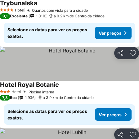
Trybunalska
Ver preços
Hotel
Quartos com vista para a cidade
Ver preços
4 Estrelas
9,1
Excelente
1.010
a 0.2 km de Centro da cidade
Selecione as datas para ver os preços
Ver preços
exatos.
Partilhar
Ad
Hotel Royal Botanic
Ver preços
Hotel
Piscina interna
Ver preços
3 Estrelas
7,8
Boa
1.936
a 3.9 km de Centro da cidade
Selecione as datas para ver os preços
Ver preços
exatos.
Partilhar
Ad