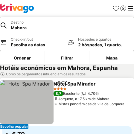
Favoritos
Iniciar
Me
Destino
Mahora
Check-in/out
Hóspedes e quartos
Escolha as datas
2 hóspedes, 1 quarto.
Ordenar
Filtrar
Mapa
Hotéis económicos em Mahora, Espanha
Como os pagamentos influenciam os resultados
Hotel Spa Mirador
Partilhar
Adicionar aos favoritos
4 Estrelas
8,7
Excelente
4.706
Jorquera, a 17.5 km de Mahora
Vistas panorâmicas da vila de Jorquera
Escolha popular