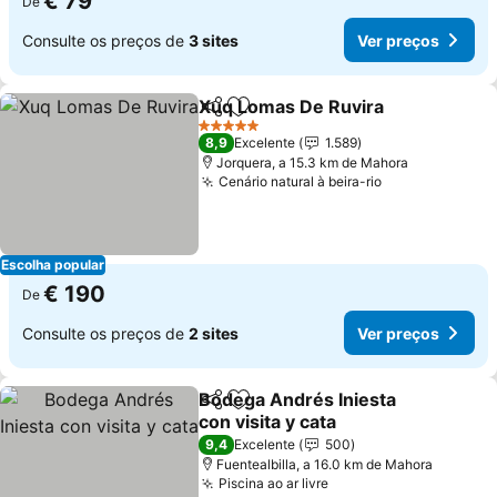
€ 79
De
Consulte os preços de
3 sites
Ver preços
Xuq Lomas De Ruvira
Partilhar
Adicionar aos favoritos
5 Estrelas
8,9
Excelente
1.589
Jorquera, a 15.3 km de Mahora
Cenário natural à beira-rio
Escolha popular
€ 190
De
Consulte os preços de
2 sites
Ver preços
Bodega Andrés Iniesta
Partilhar
Adicionar aos favoritos
con visita y cata
9,4
Excelente
500
Fuentealbilla, a 16.0 km de Mahora
Piscina ao ar livre