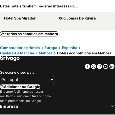
Estes hotéis também poderão interessá-lo...
Hotel Spa Mirador
Xuq Lomas De Ruvira
Ver todas as estadias em Mahora
Comparador de Hotéis
Europa
Espanha
Castela-La Mancha
Mahora
Hotéis económicos em Mahora
Facebook
Twitter
Insta
Yo
Selecione o seu país
Adicionar no Google
Encontre facilmente os nossos
resultados: adicione o trivago como
fonte preferencial no Google.
Empresa