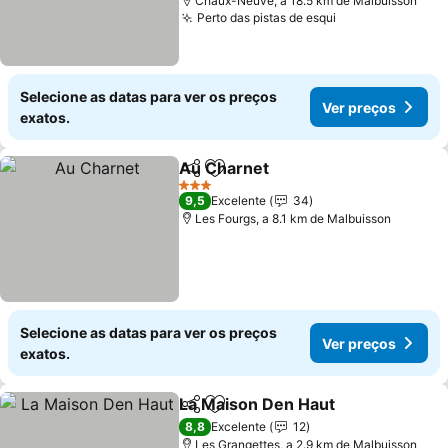
Chaux-Neuve, a 18.5 km de Malbuisson
Perto das pistas de esqui
Ver preços
Selecione as datas para ver os preços
Ver preços
exatos.
Au Charnet
Partilhar
Adicionar aos favoritos
Ver preços
3 Estrelas
9,5
Excelente
34
Les Fourgs, a 8.1 km de Malbuisson
Selecione as datas para ver os preços
Ver preços
exatos.
La Maison Den Haut
Partilhar
Adicionar aos favoritos
Ver pr
8,8
Excelente
12
Les Grangettes, a 2.9 km de Malbuisson