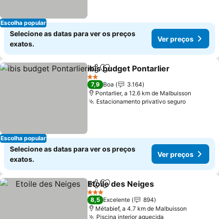
Escolha popular
Selecione as datas para ver os preços
Ver preços
exatos.
ibis budget Pontarlier
Partilhar
Adicionar aos favoritos
Ver 
2 Estrelas
7,9
Boa
3.164
Pontarlier, a 12.6 km de Malbuisson
Estacionamento privativo seguro
Ver preç
Escolha popular
Selecione as datas para ver os preços
Ver preços
exatos.
Etoile des Neiges
Partilhar
Adicionar aos favoritos
Ver preç
3 Estrelas
8,5
Excelente
894
Métabief, a 4.7 km de Malbuisson
Piscina interior aquecida
Ver preços