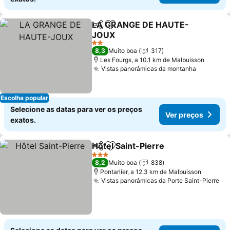
LA GRANGE DE HAUTE-
Partilhar
Adicionar aos favoritos
JOUX
Ver preços
2 Estrelas
8,3
Muito boa
317
Les Fourgs, a 10.1 km de Malbuisson
Vistas panorâmicas da montanha
Ver preç
Escolha popular
Selecione as datas para ver os preços
Ver preços
exatos.
Hôtel Saint-Pierre
Partilhar
Adicionar aos favoritos
Ver pre
3 Estrelas
8,2
Muito boa
838
Pontarlier, a 12.3 km de Malbuisson
Vistas panorâmicas da Porte Saint-Pierre
Ve