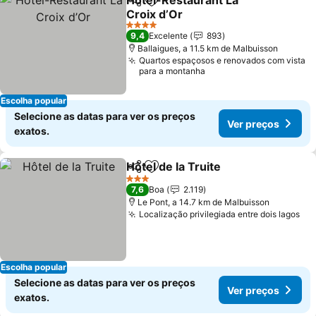
Hotel-Restaurant La
Partilhar
Adicionar aos favoritos
Croix d’Or
Ver preços
4 Estrelas
9,4
Excelente
893
Ballaigues, a 11.5 km de Malbuisson
Quartos espaçosos e renovados com vista
para a montanha
Escolha popular
Selecione as datas para ver os preços
Ver preços
exatos.
Hôtel de la Truite
Partilhar
Adicionar aos favoritos
Ver preç
3 Estrelas
7,6
Boa
2.119
Le Pont, a 14.7 km de Malbuisson
Localização privilegiada entre dois lagos
Ve
Escolha popular
Selecione as datas para ver os preços
Ver preços
exatos.