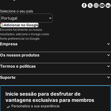
Facebook
Twitter
Insta
Yo
Selecione o seu país
Adicionar no Google
Encontre facilmente os nossos
resultados: adicione o trivago como
fonte preferencial no Google.
Empresa
Os nossos produtos
Termos e políticas
Suporte
Inicie sessão para desfrutar de
vantagens exclusivas para membros
Personalize a sua experiência