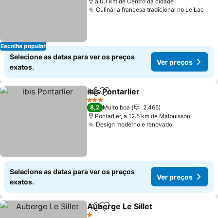
a 0.1 km de Centro da cidade
Culinária francesa tradicional no Le Lac
Ver
Escolha popular
Selecione as datas para ver os preços
Ver preços
exatos.
ibis Pontarlier
Partilhar
Adicionar aos favoritos
Ver preços
3 Estrelas
8,2
Muito boa
2.465
Pontarlier, a 12.5 km de Malbuisson
Design moderno e renovado
Ver preços
Selecione as datas para ver os preços
Ver preços
exatos.
Auberge Le Sillet
Partilhar
Adicionar aos favoritos
Ver preç