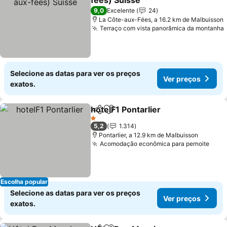
fées) Suisse
Ver preços
9,0
Excelente
24
La Côte-aux-Fées, a 16.2 km de Malbuisson
Terraço com vista panorâmica da montanha
Selecione as datas para ver os preços
Ver preços
exatos.
hotelF1 Pontarlier
Partilhar
Adicionar aos favoritos
Ver preç
1 Estrelas
5,2
1.314
Pontarlier, a 12.9 km de Malbuisson
Acomodação econômica para pernoite
Ver 
Escolha popular
Selecione as datas para ver os preços
Ver preços
exatos.