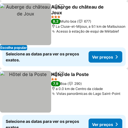
Auberge du château de
Partilhar
Adicionar aos favoritos
Joux
Ver preços
3 Estrelas
8,2
Muito boa
677
La Cluse-et-Mijoux, a 9.1 km de Malbuisson
Acesso à estação de esqui de Métabief
Ver 
Escolha popular
Selecione as datas para ver os preços
Ver preços
exatos.
Hôtel de la Poste
Partilhar
Adicionar aos favoritos
Ver preço
2 Estrelas
7,9
Boa
290
a 0.0 km de Centro da cidade
Vistas panorâmicas do Lago Saint-Point
Ver
Selecione as datas para ver os preços
Ver preços
exatos.