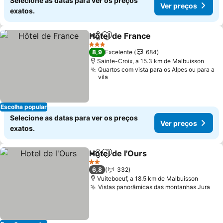
Selecione as datas para ver os preços
Ver preços
exatos.
Hôtel de France
Partilhar
Adicionar aos favoritos
Ver preço
3 Estrelas
8,9
Excelente
684
Sainte-Croix, a 15.3 km de Malbuisson
Quartos com vista para os Alpes ou para a
vila
Escolha popular
Selecione as datas para ver os preços
Ver preços
exatos.
Hotel de l'Ours
Partilhar
Adicionar aos favoritos
Ver preços
2 Estrelas
6,8
332
Vuiteboeuf, a 18.5 km de Malbuisson
Vistas panorâmicas das montanhas Jura
Ver