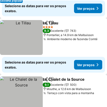
Escolha popular
Selecione as datas para ver os preços
Ver preços
exatos.
Le Tillau
Partilhar
Adicionar aos favoritos
Ver preços
4 Estrelas
9,3
Excelente
743
Pontarlier, a 14.9 km de Malbuisson
Ambiente moderno de fazenda Comté
Ver 
Selecione as datas para ver os preços
Ver preços
exatos.
Le Chalet de la Source
Partilhar
Adicionar aos favoritos
Ver
9,1
Excelente
500
Mouthe, a 12.6 km de Malbuisson
Terraço com vista para a montanha
Ver pr