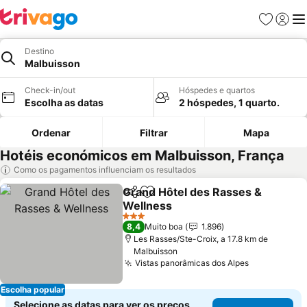
Favoritos
Iniciar
Me
Destino
Malbuisson
Check-in/out
Hóspedes e quartos
Escolha as datas
2 hóspedes, 1 quarto.
Ordenar
Filtrar
Mapa
Hotéis económicos em Malbuisson, França
Como os pagamentos influenciam os resultados
Grand Hôtel des Rasses &
Partilhar
Adicionar aos favoritos
Wellness
Ver preços
3 Estrelas
8,4
Muito boa
1.896
Les Rasses/Ste-Croix, a 17.8 km de
Malbuisson
Vistas panorâmicas dos Alpes
Ver preços
Escolha popular
Selecione as datas para ver os preços