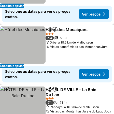
Escolha popular
Selecione as datas para ver os preços
Ver preços
exatos.
Hôtel des Mosaiques
Partilhar
Adicionar aos favoritos
Ver 
3 Estrelas
7,3
833
Orbe, a 18.5 km de Malbuisson
Vistas panorâmicas das Montanhas Jura
Ver
Escolha popular
Selecione as datas para ver os preços
Ver preços
exatos.
HÔTEL DE VILLE - La Baie
Partilhar
Adicionar aos favoritos
Du Lac
Ver preços
3 Estrelas
7,1
734
L'Abbaye, a 16.8 km de Malbuisson
Vistas das Montanhas Jura e do Lago Joux
V