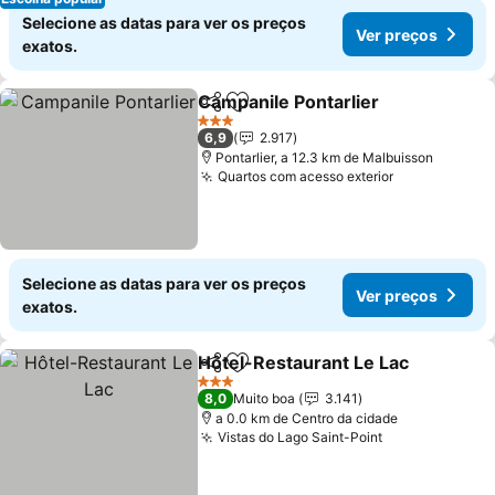
Selecione as datas para ver os preços
Ver preços
exatos.
Campanile Pontarlier
Partilhar
Adicionar aos favoritos
Ver p
3 Estrelas
6,9
2.917
Pontarlier, a 12.3 km de Malbuisson
Quartos com acesso exterior
Ver preços
Selecione as datas para ver os preços
Ver preços
exatos.
Hôtel-Restaurant Le Lac
Partilhar
Adicionar aos favoritos
V
3 Estrelas
8,0
Muito boa
3.141
a 0.0 km de Centro da cidade
Vistas do Lago Saint-Point
Ver preços