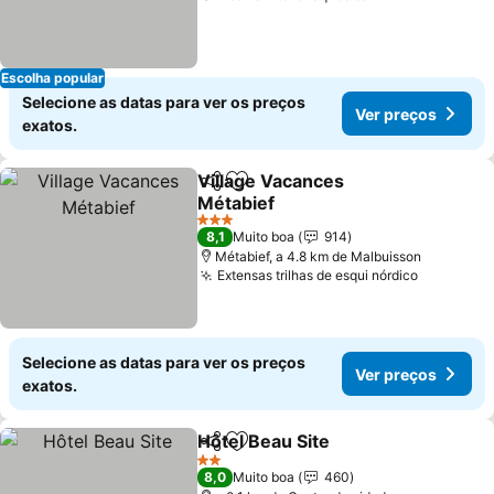
Escolha popular
Selecione as datas para ver os preços
Ver preços
exatos.
Village Vacances
Partilhar
Adicionar aos favoritos
Métabief
Ver preços
3 Estrelas
8,1
Muito boa
914
Métabief, a 4.8 km de Malbuisson
Extensas trilhas de esqui nórdico
Ver preç
Selecione as datas para ver os preços
Ver preços
exatos.
Hôtel Beau Site
Partilhar
Adicionar aos favoritos
Ver preços
2 Estrelas
8,0
Muito boa
460