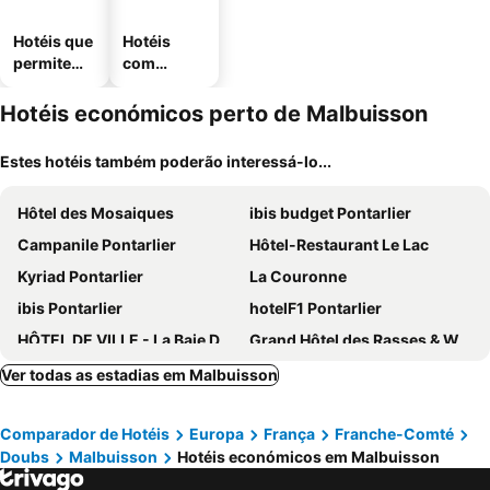
Hotéis que
Hotéis
permitem
com
animais
estaciona
mento
Hotéis económicos perto de Malbuisson
Estes hotéis também poderão interessá-lo...
Hôtel des Mosaiques
ibis budget Pontarlier
Campanile Pontarlier
Hôtel-Restaurant Le Lac
Kyriad Pontarlier
La Couronne
ibis Pontarlier
hotelF1 Pontarlier
HÔTEL DE VILLE - La Baie Du Lac
Grand Hôtel des Rasses & Wellness
Hotel de l'Ours
Ver todas as estadias em Malbuisson
Comparador de Hotéis
Europa
França
Franche-Comté
Doubs
Malbuisson
Hotéis económicos em Malbuisson