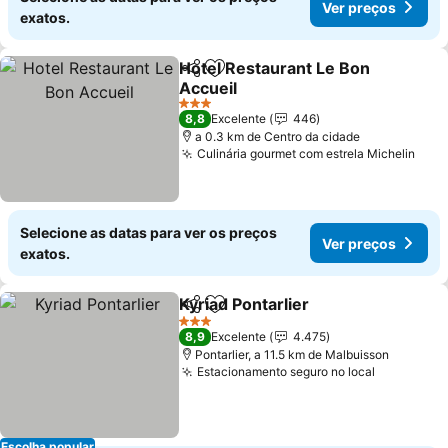
Ver preços
exatos.
Hotel Restaurant Le Bon
Partilhar
Adicionar aos favoritos
Accueil
Ver preços
3 Estrelas
8,8
Excelente
446
a 0.3 km de Centro da cidade
Culinária gourmet com estrela Michelin
Ver 
Selecione as datas para ver os preços
Ver preços
exatos.
Kyriad Pontarlier
Partilhar
Adicionar aos favoritos
Ver preço
3 Estrelas
8,9
Excelente
4.475
Pontarlier, a 11.5 km de Malbuisson
Estacionamento seguro no local
Ver preço
Escolha popular