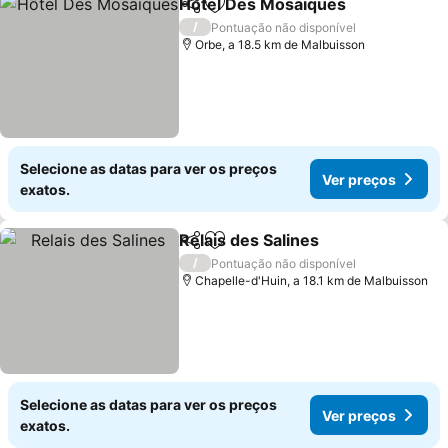
Hôtel Des Mosaiques
Partilhar
Adicionar aos favoritos
Ver 
/
Pontuação não disponível
Orbe, a 18.5 km de Malbuisson
Selecione as datas para ver os preços
Ver preços
exatos.
Relais des Salines
Partilhar
Adicionar aos favoritos
Ver preç
/
Pontuação não disponível
Chapelle-d'Huin, a 18.1 km de Malbuisson
Selecione as datas para ver os preços
Ver preços
exatos.