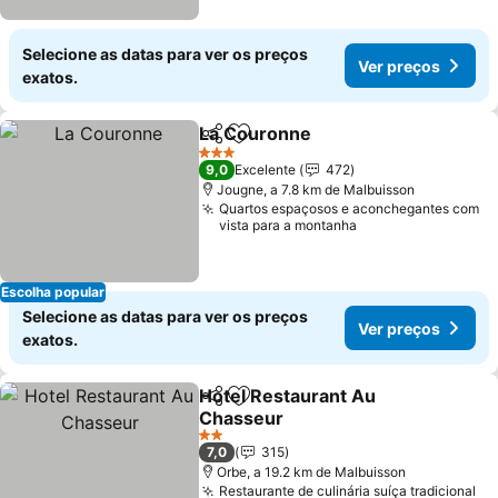
Selecione as datas para ver os preços
Ver preços
exatos.
La Couronne
Partilhar
Adicionar aos favoritos
Ver preços
3 Estrelas
9,0
Excelente
472
Jougne, a 7.8 km de Malbuisson
Quartos espaçosos e aconchegantes com
vista para a montanha
Escolha popular
Selecione as datas para ver os preços
Ver preços
exatos.
Hotel Restaurant Au
Partilhar
Adicionar aos favoritos
Chasseur
Ver preços
2 Estrelas
7,0
315
Orbe, a 19.2 km de Malbuisson
Restaurante de culinária suíça tradicional
Ve