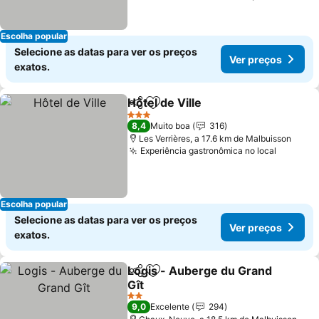
Escolha popular
Selecione as datas para ver os preços
Ver preços
exatos.
Hôtel de Ville
Partilhar
Adicionar aos favoritos
Ver preços
3 Estrelas
8,4
Muito boa
316
Les Verrières, a 17.6 km de Malbuisson
Experiência gastronômica no local
Ver pre
Escolha popular
Selecione as datas para ver os preços
Ver preços
exatos.
Logis - Auberge du Grand
Partilhar
Adicionar aos favoritos
Gît
Ver preços
2 Estrelas
9,0
Excelente
294