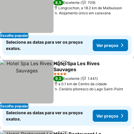
1 Estrelas
8,5
Excelente
709
Longcochon, a 18.2 km de Malbuisson
Alojamento único em caravana
Ver preço
Escolha popular
Selecione as datas para ver os preços
Ver preços
exatos.
Hotel Spa Les Rives
Partilhar
Adicionar aos favoritos
Sauvages
Ver preços
4 Estrelas
9,2
Excelente
1.441
a 0.1 km de Centro da cidade
Cenário pitoresco do Lago Saint-Point
Ver 
Escolha popular
Selecione as datas para ver os preços
Ver preços
exatos.