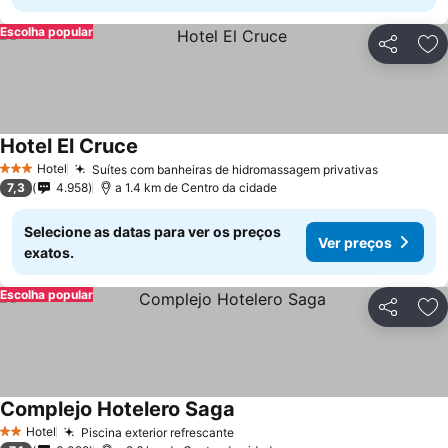
Escolha popular
Partilhar
Ad
Hotel El Cruce
Ver preços
Hotel
Suítes com banheiras de hidromassagem privativas
Ver preç
3 Estrelas
7,3
4.958
a 1.4 km de Centro da cidade
Selecione as datas para ver os preços
Ver preços
exatos.
Escolha popular
Partilhar
Ad
Complejo Hotelero Saga
Ver preços
Hotel
Piscina exterior refrescante
Ver preços
2 Estrelas