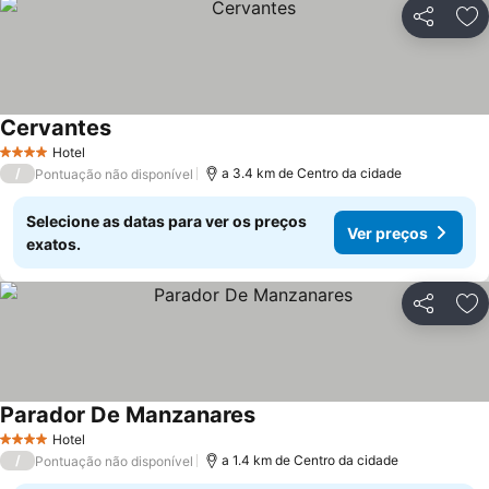
Partilhar
Ad
Cervantes
Ver preços
Hotel
4 Estrelas
/
a 3.4 km de Centro da cidade
Pontuação não disponível
Selecione as datas para ver os preços
Ver preços
exatos.
Partilhar
Ad
Parador De Manzanares
Ver preços
Hotel
4 Estrelas
/
a 1.4 km de Centro da cidade
Pontuação não disponível