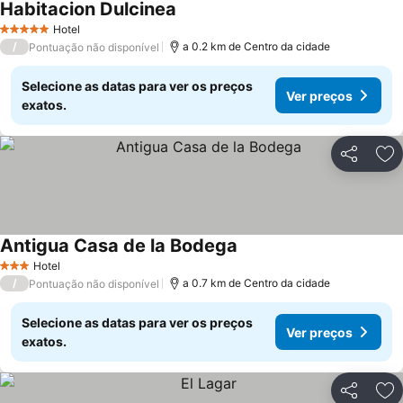
Habitacion Dulcinea
Ver preços
Hotel
5 Estrelas
/
a 0.2 km de Centro da cidade
Pontuação não disponível
Selecione as datas para ver os preços
Ver preços
exatos.
Partilhar
Ad
Antigua Casa de la Bodega
Ver preços
Hotel
3 Estrelas
/
a 0.7 km de Centro da cidade
Pontuação não disponível
Selecione as datas para ver os preços
Ver preços
exatos.
Partilhar
Ad