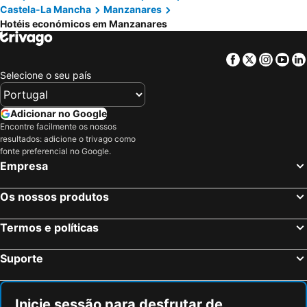
Castela-La Mancha
Manzanares
Hotéis económicos em Manzanares
Facebook
Twitter
Insta
Yo
Selecione o seu país
Adicionar no Google
Encontre facilmente os nossos
resultados: adicione o trivago como
fonte preferencial no Google.
Empresa
Os nossos produtos
Termos e políticas
Suporte
Inicie sessão para desfrutar de