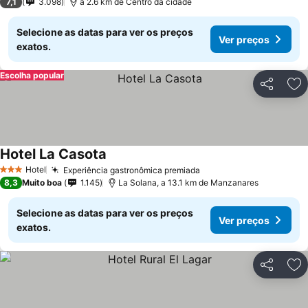
7,1
3.098
a 2.6 km de Centro da cidade
Selecione as datas para ver os preços
Ver preços
exatos.
Escolha popular
Partilhar
Ad
Hotel La Casota
Ver preços
Hotel
Experiência gastronômica premiada
Ver preços
3 Estrelas
8,3
Muito boa
1.145
La Solana, a 13.1 km de Manzanares
Selecione as datas para ver os preços
Ver preços
exatos.
Partilhar
Ad