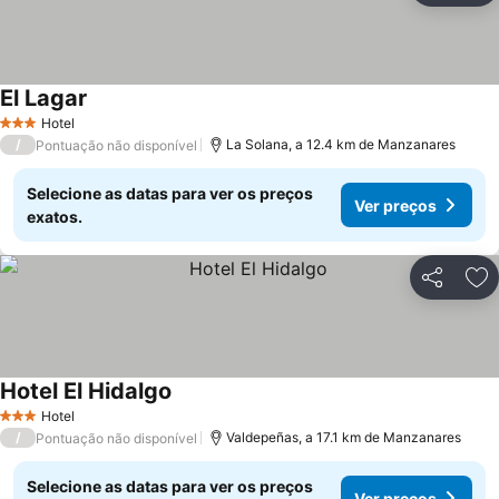
El Lagar
Ver preços
Hotel
3 Estrelas
/
La Solana, a 12.4 km de Manzanares
Pontuação não disponível
Selecione as datas para ver os preços
Ver preços
exatos.
Partilhar
Ad
Hotel El Hidalgo
Ver preços
Hotel
3 Estrelas
/
Valdepeñas, a 17.1 km de Manzanares
Pontuação não disponível
Selecione as datas para ver os preços
Ver preços