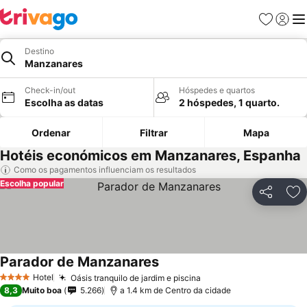
Favoritos
Iniciar
Me
Destino
Manzanares
Check-in/out
Hóspedes e quartos
Escolha as datas
2 hóspedes, 1 quarto.
Ordenar
Filtrar
Mapa
Hotéis económicos em Manzanares, Espanha
Como os pagamentos influenciam os resultados
Escolha popular
Partilhar
Ad
Parador de Manzanares
Ver preços
Hotel
Oásis tranquilo de jardim e piscina
Ver preços
4 Estrelas
8,3
Muito boa
5.266
a 1.4 km de Centro da cidade