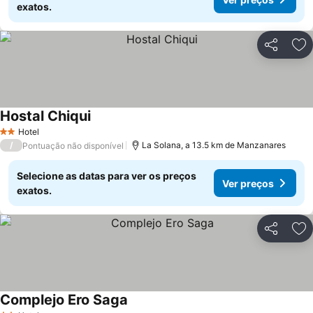
exatos.
Partilhar
Ad
Hostal Chiqui
Ver preços
Hotel
2 Estrelas
/
La Solana, a 13.5 km de Manzanares
Pontuação não disponível
Selecione as datas para ver os preços
Ver preços
exatos.
Partilhar
Ad
Complejo Ero Saga
Ver preços