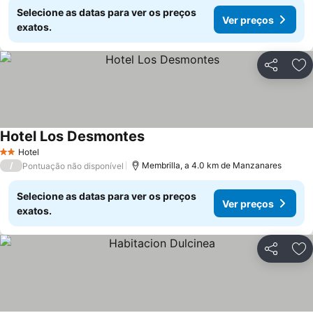
Selecione as datas para ver os preços
Ver preços
exatos.
Partilhar
Ad
Hotel Los Desmontes
Ver preços
Hotel
2 Estrelas
/
Membrilla, a 4.0 km de Manzanares
Pontuação não disponível
Selecione as datas para ver os preços
Ver preços
exatos.
Partilhar
Ad