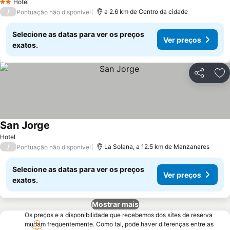
Hotel
2 Estrelas
/
a 2.6 km de Centro da cidade
Pontuação não disponível
Selecione as datas para ver os preços
Ver preços
exatos.
Partilhar
Ad
San Jorge
Ver preços
Hotel
/
La Solana, a 12.5 km de Manzanares
Pontuação não disponível
Selecione as datas para ver os preços
Ver preços
exatos.
Mostrar mais
Os preços e a disponibilidade que recebemos dos sites de reserva
mudam frequentemente. Como tal, pode haver diferenças entre as