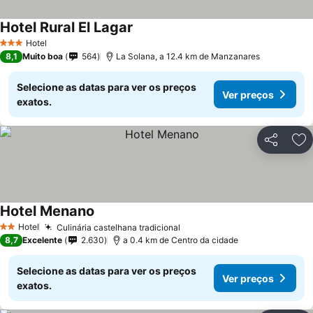
Hotel Rural El Lagar
Ver preços
Hotel
3 Estrelas
8,1
Muito boa
564
La Solana, a 12.4 km de Manzanares
Selecione as datas para ver os preços
Ver preços
exatos.
Partilhar
Ad
Hotel Menano
Ver preços
Hotel
Culinária castelhana tradicional
Ver preços
2 Estrelas
8,7
Excelente
2.630
a 0.4 km de Centro da cidade
Selecione as datas para ver os preços
Ver preços
exatos.