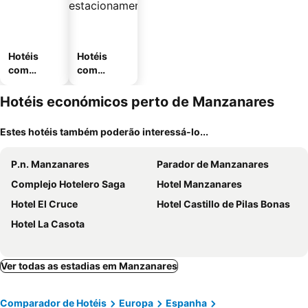
Hotéis
Hotéis
com
com
piscinas
estaciona
mento
Hotéis económicos perto de Manzanares
Estes hotéis também poderão interessá-lo...
P.n. Manzanares
Parador de Manzanares
Complejo Hotelero Saga
Hotel Manzanares
Hotel El Cruce
Hotel Castillo de Pilas Bonas
Hotel La Casota
Ver todas as estadias em Manzanares
Comparador de Hotéis
Europa
Espanha