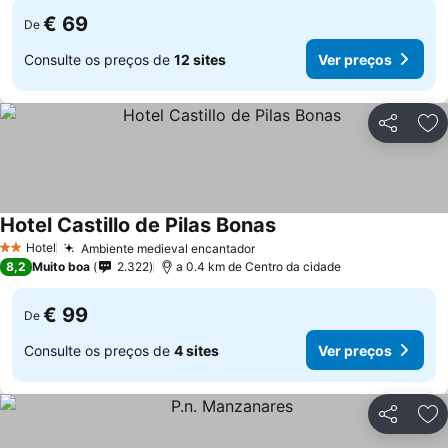
€ 69
De
Consulte os preços de
12 sites
Ver preços
Partilhar
Ad
Hotel Castillo de Pilas Bonas
Ver preços
Hotel
Ambiente medieval encantador
Ver preços
2 Estrelas
8,2
Muito boa
2.322
a 0.4 km de Centro da cidade
€ 99
De
Consulte os preços de
4 sites
Ver preços
Partilhar
Ad