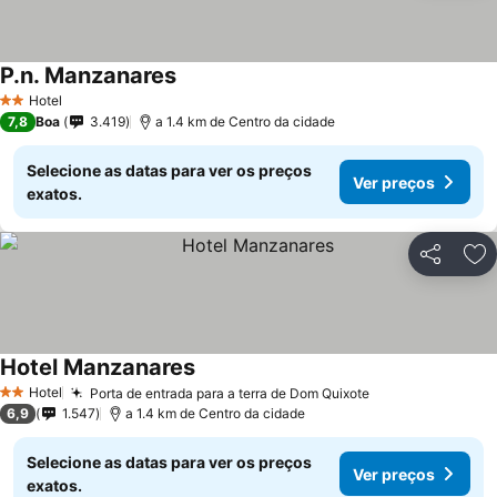
P.n. Manzanares
Ver preços
Hotel
2 Estrelas
7,8
Boa
3.419
a 1.4 km de Centro da cidade
Selecione as datas para ver os preços
Ver preços
exatos.
Partilhar
Ad
Hotel Manzanares
Ver preços
Hotel
Porta de entrada para a terra de Dom Quixote
Ver preços
2 Estrelas
6,9
1.547
a 1.4 km de Centro da cidade
Selecione as datas para ver os preços
Ver preços
exatos.