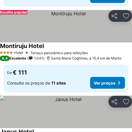
Escolha popular
Partilhar
Ad
Montiruju Hotel
Hotel
Terraço panorâmico para refeições
4 Estrelas
8,4
Excelente
1.041
Santa Maria Coghinas, a 15.4 km de Martis
€ 111
De
Consulte os preços de
11 sites
Ver preços
Partilhar
Ad
Janus Hotel