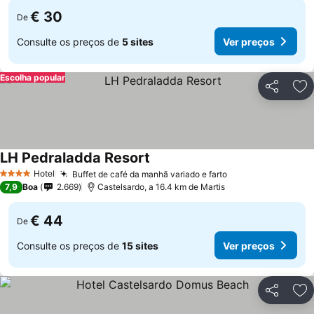
€ 30
De
Consulte os preços de
5 sites
Ver preços
Escolha popular
Partilhar
Ad
LH Pedraladda Resort
Hotel
Buffet de café da manhã variado e farto
4 Estrelas
7,9
Boa
2.669
Castelsardo, a 16.4 km de Martis
€ 44
De
Consulte os preços de
15 sites
Ver preços
Partilhar
Ad