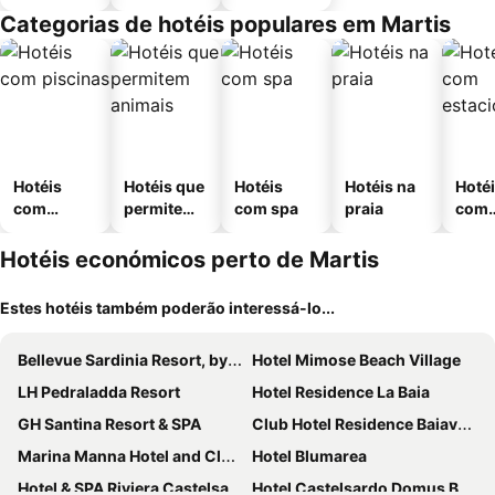
Categorias de hotéis populares em Martis
Hotéis
Hotéis que
Hotéis
Hotéis na
Hoté
com
permitem
com spa
praia
com
piscinas
animais
esta
ment
Hotéis económicos perto de Martis
Estes hotéis também poderão interessá-lo...
Bellevue Sardinia Resort, by Meliá
Hotel Mimose Beach Village
LH Pedraladda Resort
Hotel Residence La Baia
GH Santina Resort & SPA
Club Hotel Residence Baiaverde
Marina Manna Hotel and Club Village
Hotel Blumarea
Hotel & SPA Riviera Castelsardo
Hotel Castelsardo Domus Beach