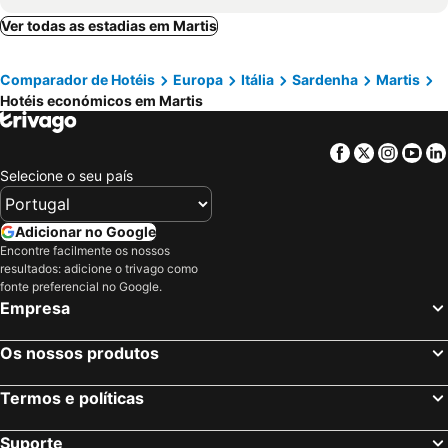
Hotel Meli
Abbaidda Hotel
Ver todas as estadias em Martis
Montiruju Hotel
Hotel La Ciaccia
Comparador de Hotéis
Europa
Itália
Sardenha
Martis
Ariadimari Hotel
Hotel Rosa dei Venti
Hotéis económicos em Martis
Sa Fiorida
Janus Hotel
Hotel Residence Ampurias
Bajaloglia Resort
Facebook
Twitter
Insta
Yo
Il Borgo BagaBaga - Exclusive Country Retreat
Tenute Costadoria (Valle di Cynara)
Selecione o seu país
Rocca Doria
Su Arghentu Country Hotel
La Fattoria
Residence L'Incanto Attici
Adicionar no Google
Encontre facilmente os nossos
L'arcobaleno
Borgo Dei Pescatori Vignola Mare
resultados: adicione o trivago como
Costa Doria
Hotel La Plage Noire Resort
fonte preferencial no Google.
Empresa
Os nossos produtos
Termos e políticas
Suporte