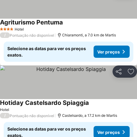
Agriturismo Pentuma
Hotel
4 Estrelas
/
Chiaramonti, a 7.0 km de Martis
Pontuação não disponível
Selecione as datas para ver os preços
Ver preços
exatos.
Partilhar
Ad
Hotiday Castelsardo Spiaggia
Hotel
/
Castelsardo, a 17.2 km de Martis
Pontuação não disponível
Selecione as datas para ver os preços
Ver preços
exatos.