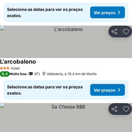
Selecione as datas para ver os preços
Ver preços
exatos.
Partilhar
Ad
L'arcobaleno
Hotel
3 Estrelas
8,4
Muito boa
87
Valledoria, a 16.4 km de Martis
Selecione as datas para ver os preços
Ver preços
exatos.
Partilhar
Ad