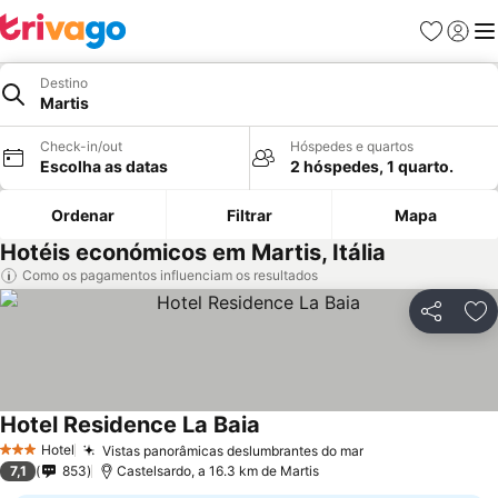
Favoritos
Iniciar
Me
Destino
Martis
Check-in/out
Hóspedes e quartos
Escolha as datas
2 hóspedes, 1 quarto.
Ordenar
Filtrar
Mapa
Hotéis económicos em Martis, Itália
Como os pagamentos influenciam os resultados
Partilhar
Ad
Hotel Residence La Baia
Hotel
Vistas panorâmicas deslumbrantes do mar
3 Estrelas
7,1
853
Castelsardo, a 16.3 km de Martis