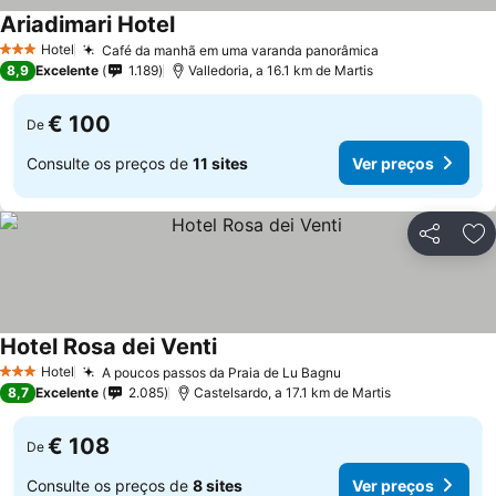
Ariadimari Hotel
Hotel
Café da manhã em uma varanda panorâmica
3 Estrelas
8,9
Excelente
1.189
Valledoria, a 16.1 km de Martis
€ 100
De
Consulte os preços de
11 sites
Ver preços
Partilhar
Ad
Hotel Rosa dei Venti
Hotel
A poucos passos da Praia de Lu Bagnu
3 Estrelas
8,7
Excelente
2.085
Castelsardo, a 17.1 km de Martis
€ 108
De
Consulte os preços de
8 sites
Ver preços