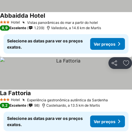
Abbaidda Hotel
Hotel
Vistas panorâmicas do mar a partir do hotel
3 Estrelas
8,9
Excelente
1.239
Valledoria, a 14.6 km de Martis
Selecione as datas para ver os preços
Ver preços
exatos.
Partilhar
Ad
La Fattoria
Hotel
Experiência gastronômica autêntica da Sardenha
3 Estrelas
9,2
Excelente
98
Castelsardo, a 13.5 km de Martis
Selecione as datas para ver os preços
Ver preços
exatos.