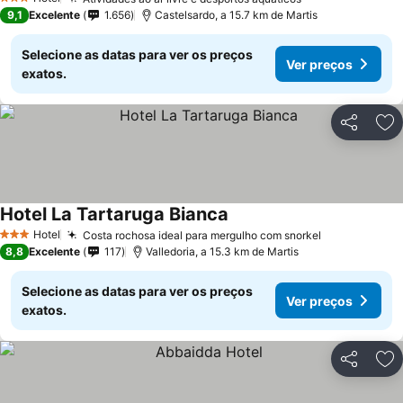
3 Estrelas
9,1
Excelente
1.656
Castelsardo, a 15.7 km de Martis
Selecione as datas para ver os preços
Ver preços
exatos.
Partilhar
Ad
Hotel La Tartaruga Bianca
Hotel
Costa rochosa ideal para mergulho com snorkel
3 Estrelas
8,8
Excelente
117
Valledoria, a 15.3 km de Martis
Selecione as datas para ver os preços
Ver preços
exatos.
Partilhar
Ad