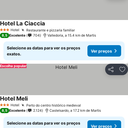
Hotel La Ciaccia
Hotel
Restaurante e pizzaria familiar
3 Estrelas
8,5
Excelente
704
Valledoria, a 15.4 km de Martis
Selecione as datas para ver os preços
Ver preços
exatos.
Escolha popular
Partilhar
Ad
Hotel Meli
Hotel
Perto do centro histórico medieval
3 Estrelas
8,5
Excelente
2.124
Castelsardo, a 17.2 km de Martis
Selecione as datas para ver os preços
Ver preços