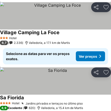
Partilhar
Ad
Village Camping La Foce
Hotel
3 Estrelas
6,7
2.336
Valledoria, a 17.1 km de Martis
Selecione as datas para ver os preços
Ver preços
exatos.
Partilhar
Ad
Sa Fiorida
Hotel
Jardins privados e terraços no último piso
4 Estrelas
8,9
Excelente
620
Valledoria, a 15.4 km de Martis