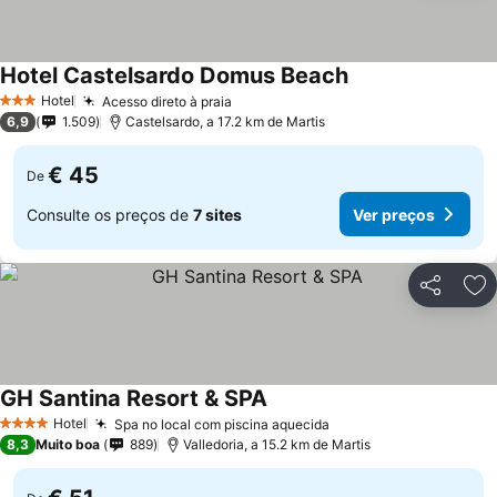
Hotel Castelsardo Domus Beach
Hotel
Acesso direto à praia
3 Estrelas
6,9
1.509
Castelsardo, a 17.2 km de Martis
€ 45
De
Consulte os preços de
7 sites
Ver preços
Partilhar
Ad
GH Santina Resort & SPA
Hotel
Spa no local com piscina aquecida
4 Estrelas
8,3
Muito boa
889
Valledoria, a 15.2 km de Martis