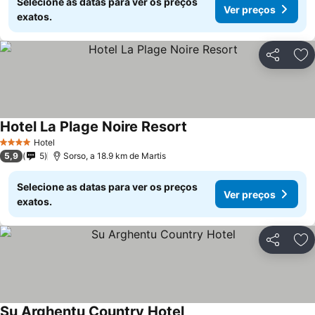
Selecione as datas para ver os preços
Ver preços
exatos.
Partilhar
Ad
Hotel La Plage Noire Resort
Hotel
4 Estrelas
5,9
5
Sorso, a 18.9 km de Martis
Selecione as datas para ver os preços
Ver preços
exatos.
Partilhar
Ad
Su Arghentu Country Hotel