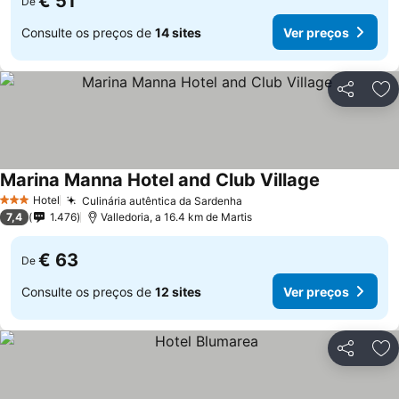
€ 51
De
Consulte os preços de
14 sites
Ver preços
Partilhar
Ad
Marina Manna Hotel and Club Village
Hotel
Culinária autêntica da Sardenha
3 Estrelas
7,4
1.476
Valledoria, a 16.4 km de Martis
€ 63
De
Consulte os preços de
12 sites
Ver preços
Partilhar
Ad