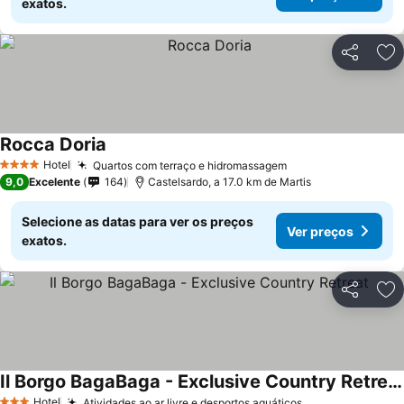
exatos.
Partilhar
Ad
Rocca Doria
Hotel
Quartos com terraço e hidromassagem
4 Estrelas
9,0
Excelente
164
Castelsardo, a 17.0 km de Martis
Selecione as datas para ver os preços
Ver preços
exatos.
Partilhar
Ad
Il Borgo BagaBaga - Exclusive Country Retreat
Hotel
Atividades ao ar livre e desportos aquáticos