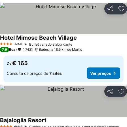
Partilhar
Ad
Hotel Mimose Beach Village
Hotel
Buffet variado e abundante
4 Estrelas
7,9
Boa
1.742
Badesi, a 18.5 km de Martis
€ 165
De
Consulte os preços de
7 sites
Ver preços
Partilhar
Ad
Bajaloglia Resort
Hotel
Piscina aquecida com vista para o mar e hidromassagem