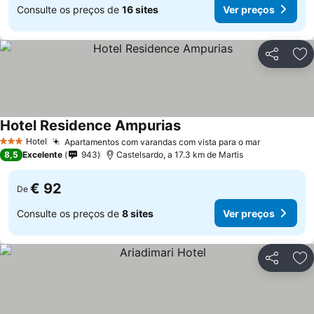
Consulte os preços de
16 sites
Ver preços
Partilhar
Ad
Hotel Residence Ampurias
Hotel
Apartamentos com varandas com vista para o mar
3 Estrelas
8,5
Excelente
943
Castelsardo, a 17.3 km de Martis
€ 92
De
Consulte os preços de
8 sites
Ver preços
Partilhar
Ad