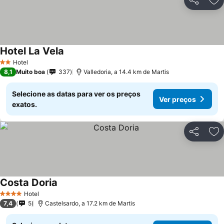
Partilhar
Ad
Hotel La Vela
Hotel
2 Estrelas
8,1
Muito boa
337
Valledoria, a 14.4 km de Martis
Selecione as datas para ver os preços
Ver preços
exatos.
Partilhar
Ad
Costa Doria
Hotel
4 Estrelas
7,4
5
Castelsardo, a 17.2 km de Martis