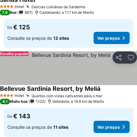
Hotel
Delícias culinárias da Sardenha
4 Estrelas
7,8
Boa
867
Castelsardo, a 17.1 km de Martis
€ 125
De
Consulte os preços de
12 sites
Ver preços
Escolha popular
Partilhar
Ad
Bellevue Sardinia Resort, by Meliá
Hotel
Quartos com vistas cativantes para o mar
4 Estrelas
8,1
Muito boa
1.122
Valledoria, a 16.6 km de Martis
€ 143
De
Consulte os preços de
11 sites
Ver preços