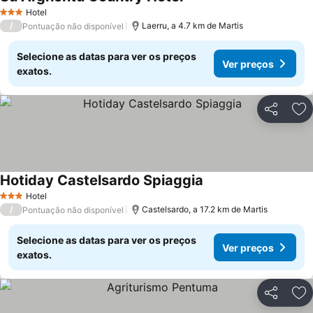
Hotel
3 Estrelas
/
Laerru, a 4.7 km de Martis
Pontuação não disponível
Selecione as datas para ver os preços
Ver preços
exatos.
Partilhar
Ad
Hotiday Castelsardo Spiaggia
Hotel
3 Estrelas
/
Castelsardo, a 17.2 km de Martis
Pontuação não disponível
Selecione as datas para ver os preços
Ver preços
exatos.
Partilhar
Ad