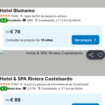
Hotel Blumarea
Hotel
Vasto buffet de pequeno-almoço
4 Estrelas
8,9
Excelente
895
Castelsardo, a 17.2 km de Martis
€ 76
De
Consulte os preços de
15 sites
Ver preços
Partilhar
Ad
Hotel & SPA Riviera Castelsardo
Hotel
A poucos passos da vila medieval de Castelsardo
4 Estrelas
8,3
Muito boa
2.076
Castelsardo, a 17.1 km de Martis
€ 89
De