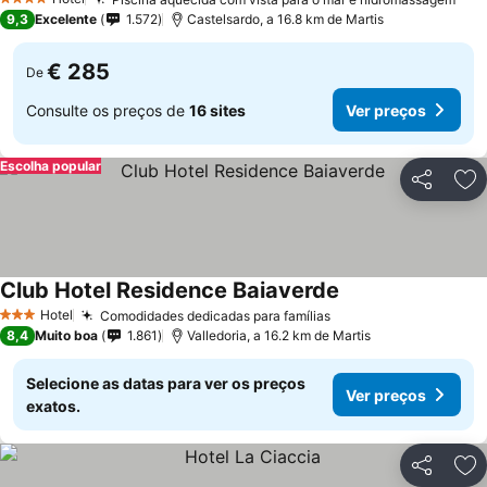
4 Estrelas
9,3
Excelente
1.572
Castelsardo, a 16.8 km de Martis
€ 285
De
Consulte os preços de
16 sites
Ver preços
Escolha popular
Partilhar
Ad
Club Hotel Residence Baiaverde
Hotel
Comodidades dedicadas para famílias
3 Estrelas
8,4
Muito boa
1.861
Valledoria, a 16.2 km de Martis
Selecione as datas para ver os preços
Ver preços
exatos.
Partilhar
Ad