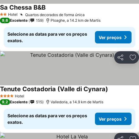
Sa Chessa B&B
Hotel
Quartos decorados de forma única
2 Estrelas
9,6
Excelente
159
Ploaghe, a 14.2 km de Martis
Selecione as datas para ver os preços
Ver preços
exatos.
Partilhar
Ad
Tenute Costadoria (Valle di Cynara)
Hotel
4 Estrelas
9,2
Excelente
515
Valledoria, a 14.9 km de Martis
Selecione as datas para ver os preços
Ver preços
exatos.