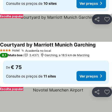
Consulte os preços de
10 sites
Ver preços
Escolha popular
Partilhar
Ad
Courtyard by Marriott Munich Garching
Ver preç
Hotel
Academia no local
Ver preços
4 Estrelas
8,1
Muito boa
3.437
Garching, a 18.5 km de Marzling
€ 75
De
Consulte os preços de
11 sites
Ver preços
Escolha popular
Partilhar
Ad