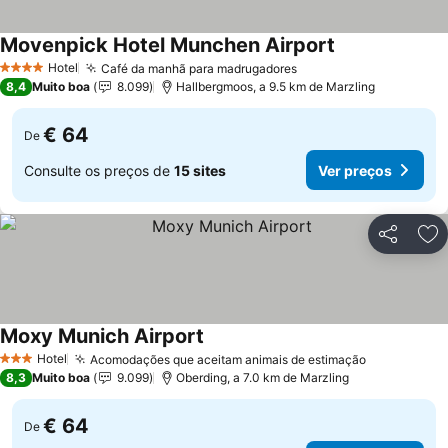
Movenpick Hotel Munchen Airport
Ver preços
Hotel
Café da manhã para madrugadores
Ver preços
4 Estrelas
8,4
Muito boa
8.099
Hallbergmoos, a 9.5 km de Marzling
€ 64
De
Consulte os preços de
15 sites
Ver preços
Partilhar
Ad
Moxy Munich Airport
Ver preços
Hotel
Acomodações que aceitam animais de estimação
Ver preços
3 Estrelas
8,3
Muito boa
9.099
Oberding, a 7.0 km de Marzling
€ 64
De