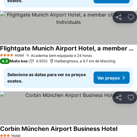
exatos.
Partilhar
Ad
Flightgate Munich Airport Hotel, a member of Radisson Individuals
Ver preços
Hotel
Academia bem equipada e 24 horas
Ver preços
4 Estrelas
8,0
Muito boa
4.930
Hallbergmoos, a 9.7 km de Marzling
Selecione as datas para ver os preços
Ver preços
exatos.
Partilhar
Ad
Corbin München Airport Business Hotel
Ver pre
Hotel