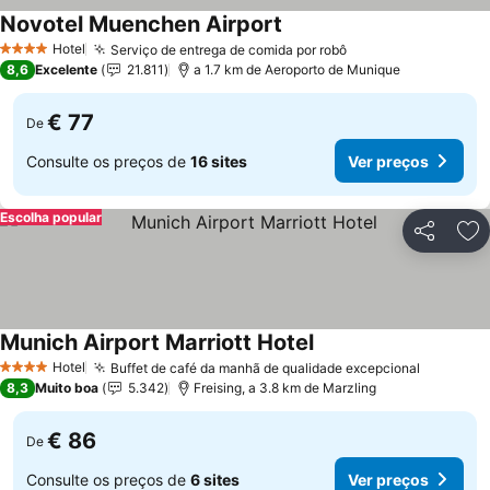
Novotel Muenchen Airport
Ver preços
Hotel
Serviço de entrega de comida por robô
Ver preços
4 Estrelas
8,6
Excelente
21.811
a 1.7 km de Aeroporto de Munique
€ 77
De
Consulte os preços de
16 sites
Ver preços
Escolha popular
Partilhar
Ad
Munich Airport Marriott Hotel
Ver preços
Hotel
Buffet de café da manhã de qualidade excepcional
Ver pre
4 Estrelas
8,3
Muito boa
5.342
Freising, a 3.8 km de Marzling
€ 86
De
Consulte os preços de
6 sites
Ver preços