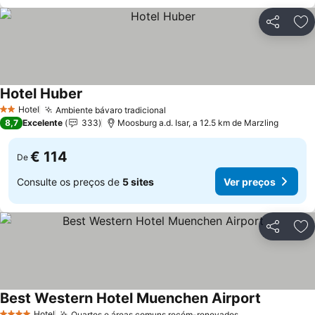
Partilhar
Ad
Hotel Huber
Ver preços
Hotel
Ambiente bávaro tradicional
Ver preços
2 Estrelas
8,7
Excelente
333
Moosburg a.d. Isar, a 12.5 km de Marzling
€ 114
De
Consulte os preços de
5 sites
Ver preços
Partilhar
Ad
Best Western Hotel Muenchen Airport
Ver preço
Hotel
Quartos e áreas comuns recém-renovados