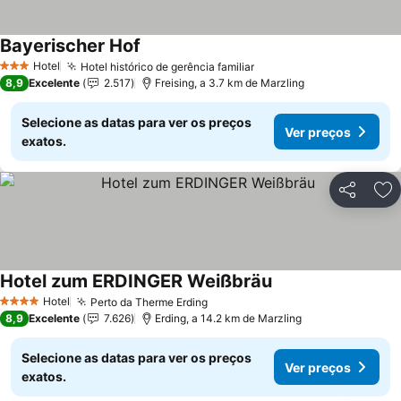
Bayerischer Hof
Ver preços
Hotel
Hotel histórico de gerência familiar
Ver preços
3 Estrelas
8,9
Excelente
2.517
Freising, a 3.7 km de Marzling
Selecione as datas para ver os preços
Ver preços
exatos.
Partilhar
Ad
Hotel zum ERDINGER Weißbräu
Ver preços
Hotel
Perto da Therme Erding
Ver preços
4 Estrelas
8,9
Excelente
7.626
Erding, a 14.2 km de Marzling
Selecione as datas para ver os preços
Ver preços
exatos.