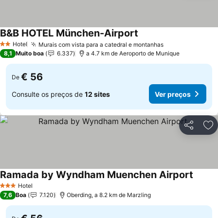
B&B HOTEL München-Airport
Ver preços
Hotel
Murais com vista para a catedral e montanhas
Ver preços
2 Estrelas
8,1
Muito boa
6.337
a 4.7 km de Aeroporto de Munique
€ 56
De
Consulte os preços de
12 sites
Ver preços
Partilhar
Ad
Ramada by Wyndham Muenchen Airport
Ver pr
Hotel
3 Estrelas
7,6
Boa
7.120
Oberding, a 8.2 km de Marzling