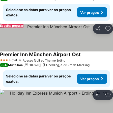
Selecione as datas para ver os preços
Ver preços
exatos.
Escolha popular
Partilhar
Ad
Premier Inn München Airport Ost
Ver preços
Hotel
Acesso fácil ao Therme Erding
Ver preços
3 Estrelas
8,4
Muito boa
10.820
Oberding, a 7.8 km de Marzling
Selecione as datas para ver os preços
Ver preços
exatos.
Partilhar
Ad