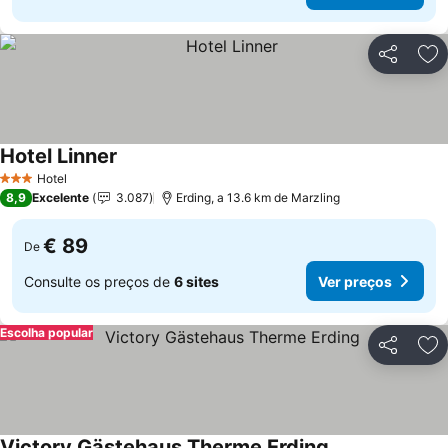
Partilhar
Ad
Hotel Linner
Ver preços
Hotel
3 Estrelas
8,9
Excelente
3.087
Erding, a 13.6 km de Marzling
€ 89
De
Consulte os preços de
6 sites
Ver preços
Escolha popular
Partilhar
Ad
Victory Gästehaus Therme Erding