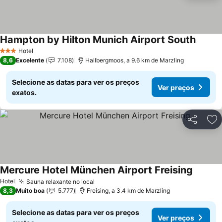
Hampton by Hilton Munich Airport South
Ver pr
Hotel
3 Estrelas
8,6
Excelente
7.108
Hallbergmoos, a 9.6 km de Marzling
Selecione as datas para ver os preços
Ver preços
exatos.
Partilhar
Ad
Mercure Hotel München Airport Freising
Ver pre
Hotel
Sauna relaxante no local
Ver preços
8,3
Muito boa
5.777
Freising, a 3.4 km de Marzling
Selecione as datas para ver os preços
Ver preços