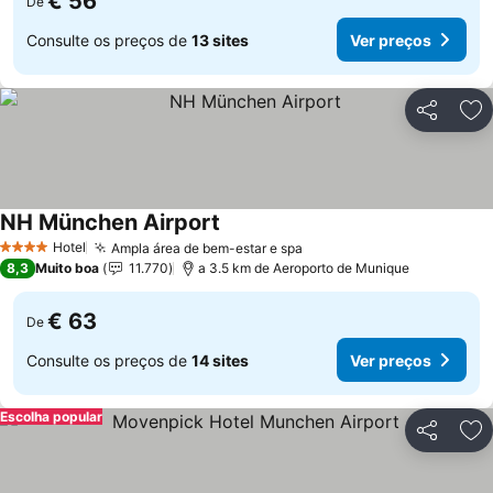
€ 56
De
Consulte os preços de
13 sites
Ver preços
Partilhar
Ad
NH München Airport
Ver preços
Hotel
Ampla área de bem-estar e spa
Ver preços
4 Estrelas
8,3
Muito boa
11.770
a 3.5 km de Aeroporto de Munique
€ 63
De
Consulte os preços de
14 sites
Ver preços
Escolha popular
Partilhar
Ad