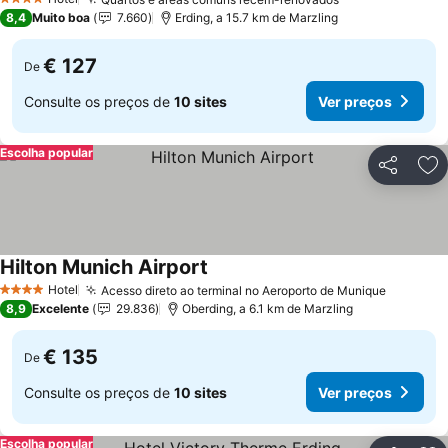
Ver preços
4 Estrelas
8,4
Muito boa
7.660
Erding, a 15.7 km de Marzling
€ 127
De
Consulte os preços de
10 sites
Ver preços
Escolha popular
Partilhar
Ad
Hilton Munich Airport
Ver preços
Hotel
Acesso direto ao terminal no Aeroporto de Munique
Ver pre
4 Estrelas
8,9
Excelente
29.836
Oberding, a 6.1 km de Marzling
€ 135
De
Consulte os preços de
10 sites
Ver preços
Escolha popular