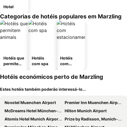
Hotel
Categorias de hotéis populares em Marzling
Hotéis que
Hotéis
Hotéis
permitem
com spa
com
animais
estaciona
mento
Hotéis económicos perto de Marzling
Estes hotéis também poderão interessá-lo...
Novotel Muenchen Airport
Premier Inn Muenchen Airport Sued
McDreams Hotel München-Nord
Hilton Munich Airport
Atomis Hotel Munich Airport by Mercure
Prize by Radisson, Munich-Airport