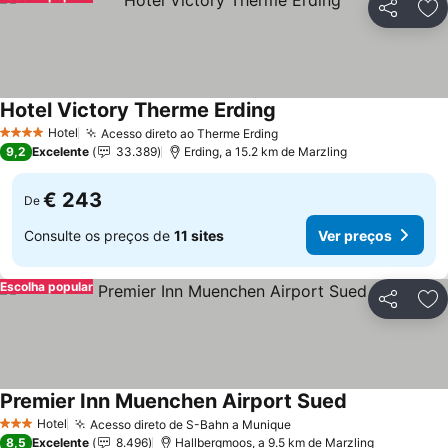
Partilhar
Ad
Hotel Victory Therme Erding
Ver preços
Hotel
Acesso direto ao Therme Erding
Ver preços
4 Estrelas
9,2
Excelente
33.389
Erding, a 15.2 km de Marzling
€ 243
De
Consulte os preços de
11 sites
Ver preços
Escolha popular
Partilhar
Ad
Premier Inn Muenchen Airport Sued
Ver preços
Hotel
Acesso direto de S-Bahn a Munique
Ver preços
3 Estrelas
8,5
Excelente
8.496
Hallbergmoos, a 9.5 km de Marzling