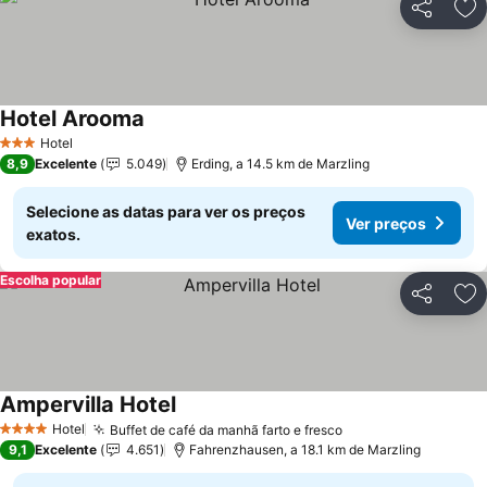
Partilhar
Ad
Hotel Arooma
Ver preços
Hotel
3 Estrelas
8,9
Excelente
5.049
Erding, a 14.5 km de Marzling
Selecione as datas para ver os preços
Ver preços
exatos.
Escolha popular
Partilhar
Ad
Ampervilla Hotel
Ver preços
Hotel
Buffet de café da manhã farto e fresco
Ver preços
4 Estrelas
9,1
Excelente
4.651
Fahrenzhausen, a 18.1 km de Marzling