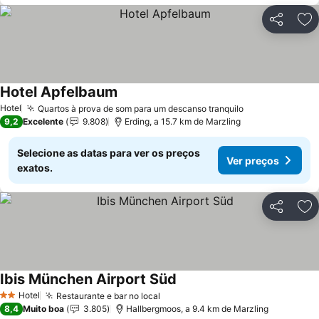
Partilhar
Ad
Hotel Apfelbaum
Ver preços
Hotel
Quartos à prova de som para um descanso tranquilo
Ver preços
9,2
Excelente
9.808
Erding, a 15.7 km de Marzling
Selecione as datas para ver os preços
Ver preços
exatos.
Partilhar
Ad
Ibis München Airport Süd
Ver preços
Hotel
Restaurante e bar no local
Ver preços
2 Estrelas
8,4
Muito boa
3.805
Hallbergmoos, a 9.4 km de Marzling