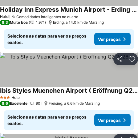
Holiday Inn Express Munich Airport - Erding By Ihg
Ver preços
Hotel
Comodidades inteligentes no quarto
Ver preços
8,3
Muito boa
1.971
Erding, a 14.0 km de Marzling
Selecione as datas para ver os preços
Ver preços
exatos.
Partilhar
Ad
Ibis Styles Muenchen Airport ( Eröffnung Q2 2026 )
Ver preços
Hotel
3 Estrelas
8,6
Excelente
90
Freising, a 6.6 km de Marzling
Selecione as datas para ver os preços
Ver preços
exatos.