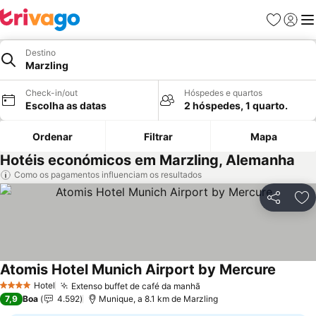
Favoritos
Iniciar
Me
Destino
Marzling
Check-in/out
Hóspedes e quartos
Escolha as datas
2 hóspedes, 1 quarto.
Ordenar
Filtrar
Mapa
Hotéis económicos em Marzling, Alemanha
Como os pagamentos influenciam os resultados
Partilhar
Ad
Atomis Hotel Munich Airport by Mercure
Ver pre
Hotel
Extenso buffet de café da manhã
Ver preços
4 Estrelas
7,9
Boa
4.592
Munique, a 8.1 km de Marzling