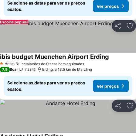
Selecione as datas para ver os preços
Ver preços
exatos.
Escolha popular
Partilhar
Ad
ibis budget Muenchen Airport Erding
Ver preços
Hotel
Instalações de fitness bem equipadas
Ver preços
1 Estrelas
7,9
Boa
7.284
Erding, a 13.5 km de Marzling
Selecione as datas para ver os preços
Ver preços
exatos.
Partilhar
Ad