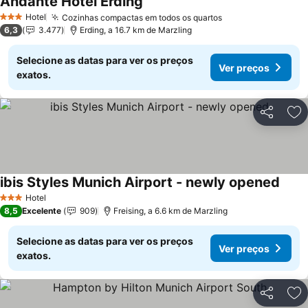
Andante Hotel Erding
Ver preços
Hotel
Cozinhas compactas em todos os quartos
Ver preços
3 Estrelas
6,3
3.477
Erding, a 16.7 km de Marzling
Selecione as datas para ver os preços
Ver preços
exatos.
Partilhar
Ad
ibis Styles Munich Airport - newly opened
Ver p
Hotel
3 Estrelas
8,5
Excelente
909
Freising, a 6.6 km de Marzling
Selecione as datas para ver os preços
Ver preços
exatos.
Partilhar
Ad