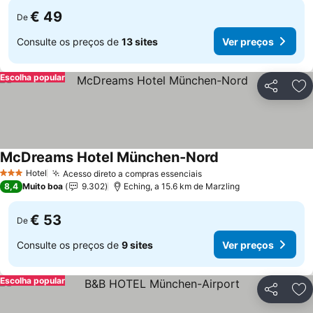
€ 49
De
Consulte os preços de
13 sites
Ver preços
Escolha popular
Partilhar
Ad
McDreams Hotel München-Nord
Ver preços
Hotel
Acesso direto a compras essenciais
Ver preços
3 Estrelas
8,4
Muito boa
9.302
Eching, a 15.6 km de Marzling
€ 53
De
Consulte os preços de
9 sites
Ver preços
Escolha popular
Partilhar
Ad