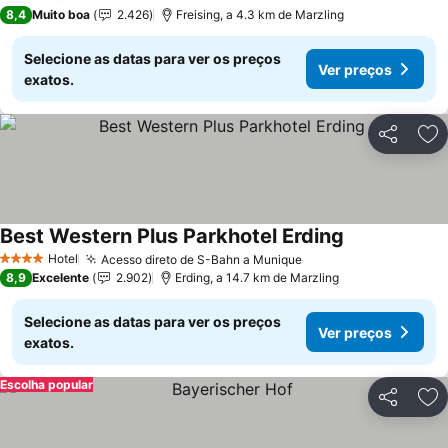
3 Estrelas
8,4
Muito boa
2.426
Freising, a 4.3 km de Marzling
Selecione as datas para ver os preços
Ver preços
exatos.
Partilhar
Ad
Best Western Plus Parkhotel Erding
Ver preços
Hotel
Acesso direto de S-Bahn a Munique
Ver preços
4 Estrelas
8,9
Excelente
2.902
Erding, a 14.7 km de Marzling
Selecione as datas para ver os preços
Ver preços
exatos.
Escolha popular
Partilhar
Ad