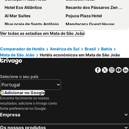
Hotel Eco Atlântico
Recanto dos Pássaros Zen Apartamentos em meio de Natureza
Al Mar Suítes
Pojuca Plaza Hotel
Blue praia de Santo Antônio
Mandacaru Guest House
Studio, Hotel E Negocios M3
M3 Studio, Hotel E Negócios
Ver todas as estadias em Mata de São João
Itacimirim Apartments Booulevard
Pousada Canto De Guarajuba
Comparador de Hotéis
América do Sul
Brasil
Bahia
Mata de São João
Hotéis económicos em Mata de São João
Facebook
Twitter
Insta
Yo
Selecione o seu país
Adicionar no Google
Encontre facilmente os nossos
resultados: adicione o trivago como
fonte preferencial no Google.
Empresa
Os nossos produtos