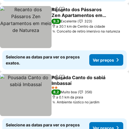
Recanto dos Pássaros
Partilhar
Adicionar aos favoritos
Zen Apartamentos em
meio de Natureza
9,3
Excelente
323
a 30.1 km de Centro da cidade
Conceito de retiro imersivo na natureza
Selecione as datas para ver os preços
Ver preços
exatos.
Pousada Canto do sabiá
Partilhar
Adicionar aos favoritos
Imbassaí
2 Estrelas
8,2
Muito boa
356
a 0.1 km da praia
Ambiente rústico no jardim
Selecione as datas para ver os preços
Ver preços