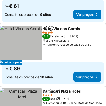
€ 61
De
Consulte os preços de
9 sites
Ver preços
Hotel Via dos Corais
Partilhar
Adicionar aos favoritos
4 Estrelas
8,8
Excelente
3.942
a 0.4 km da praia
Ambiente rústico de casa de praia
Escolha popular
€ 89
De
Consulte os preços de
10 sites
Ver preços
Camaçari Plaza Hotel
Partilhar
Adicionar aos favoritos
4 Estrelas
7,9
Boa
1.712
Camaçari, a 18.2 km de Mata de São João