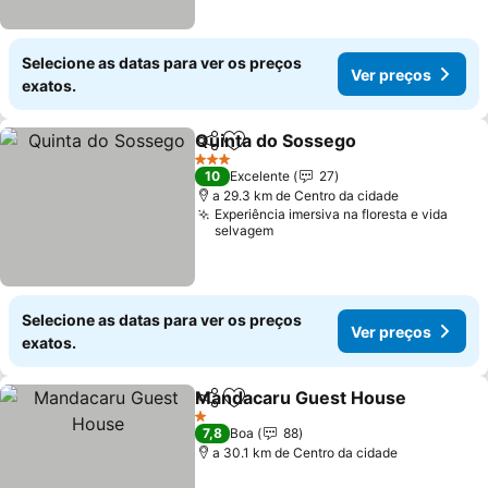
Selecione as datas para ver os preços
Ver preços
exatos.
Quinta do Sossego
Partilhar
Adicionar aos favoritos
3 Estrelas
10
Excelente
27
a 29.3 km de Centro da cidade
Experiência imersiva na floresta e vida
selvagem
Selecione as datas para ver os preços
Ver preços
exatos.
Mandacaru Guest House
Partilhar
Adicionar aos favoritos
1 Estrelas
7,8
Boa
88
a 30.1 km de Centro da cidade