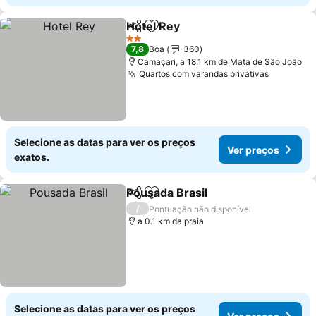
Hotel Rey
Partilhar
Adicionar aos favoritos
2 Estrelas
7,8
Boa
360
Camaçari, a 18.1 km de Mata de São João
Quartos com varandas privativas
Selecione as datas para ver os preços
Ver preços
exatos.
Pousada Brasil
Partilhar
Adicionar aos favoritos
/
Pontuação não disponível
a 0.1 km da praia
Selecione as datas para ver os preços