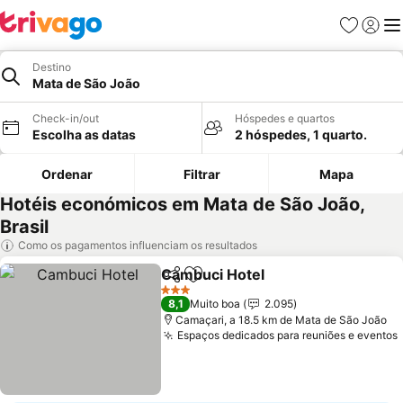
Favoritos
Iniciar
Me
Destino
Mata de São João
Check-in/out
Hóspedes e quartos
Escolha as datas
2 hóspedes, 1 quarto.
Ordenar
Filtrar
Mapa
Hotéis económicos em Mata de São João,
Brasil
Como os pagamentos influenciam os resultados
Cambuci Hotel
Partilhar
Adicionar aos favoritos
3 Estrelas
8,1
Muito boa
2.095
Camaçari, a 18.5 km de Mata de São João
Espaços dedicados para reuniões e eventos