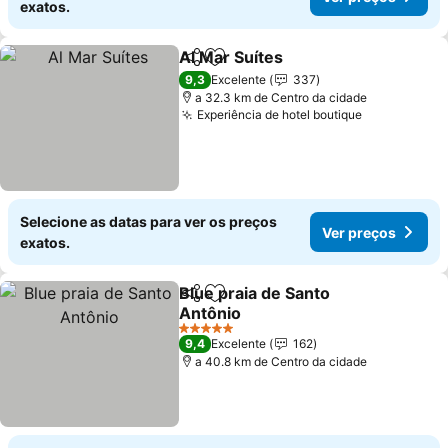
exatos.
Al Mar Suítes
Partilhar
Adicionar aos favoritos
9,3
Excelente
337
a 32.3 km de Centro da cidade
Experiência de hotel boutique
Selecione as datas para ver os preços
Ver preços
exatos.
Blue praia de Santo
Partilhar
Adicionar aos favoritos
Antônio
5 Estrelas
9,4
Excelente
162
a 40.8 km de Centro da cidade