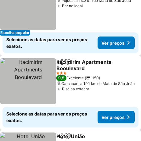
Pojuca, a 13.2 km de Mata de São João
Bar no local
Escolha popular
Selecione as datas para ver os preços
Ver preços
exatos.
Itacimirim Apartments
Partilhar
Adicionar aos favoritos
Booulevard
3 Estrelas
9,5
Excelente
150
Camaçari, a 19.1 km de Mata de São João
Piscina exterior
Selecione as datas para ver os preços
Ver preços
exatos.
Hotel União
Partilhar
Adicionar aos favoritos