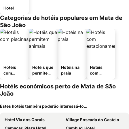
Hotel
Categorias de hotéis populares em Mata de
São João
Hotéis
Hotéis que
Hotéis na
Hotéis
com
permitem
praia
com
piscinas
animais
estaciona
mento
Hotéis económicos perto de Mata de São
João
Estes hotéis também poderão interessá-lo...
Hotel Via dos Corais
Village Enseada do Castelo
Camaçari Plaza Hotel
Cambuci Hotel